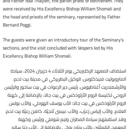
and Father Issa Thaljieh, the parish priest of Bethlehem. They
were received by His Excellency Bishop William Shomali and
the head and priests of the seminary, represented by Father
Bernard Poggi.
The guests were given an introductory tour of the Seminary’s
sections, and the visit concluded with Vespers led by His
Excellency Bishop William Shomali.
استضاف المعهد الإكليريكي يوم الثلاثاء 4 حزيران 2024، سيادة
المتروبوليت فنيذكتوس، الوكيل البطريركي في مدينة بيت لحم،
والأرشمندريت أغناطيوس، رئيس دير الرعوات في بيت ساحور والرئيس
الروحي لكنيسة الروم الأرثوذكس في بيت جالا، بالإضافة إلى كهنة
الروم الأرثوذكس في بيت جالا؛ الأب يوسف الهودلي، والأب بولس
العلام، والأب إلياس زعرُب، والأب عيسى ثلجيّة، كاهن رعيّة بيت لحم.
وقد استقبلهم سيادة المطران وليم شوملي ورئيس وكهنة
المعهد، المُمثَلين بالأب برنارد بوجّي بالإضافة إلى الأب حنا سالم