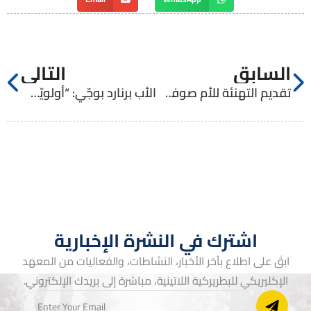
السابق
التالي
تقديم التهنئة للأم صوفي حتّر
الأب برنارد بوجّي: “أولويّتي هي فتح المعهد الإكليريكي على محيطه والانفتاح على الآخرين”
اشترك في النشرة الإخبارية
ابقَ على اطلاع بآخر الأخبار، النشاطات، والفعاليات من المعهد
الإكليريكي للبطريركية اللاتينية، مباشرة إلى بريدك الإلكتروني.