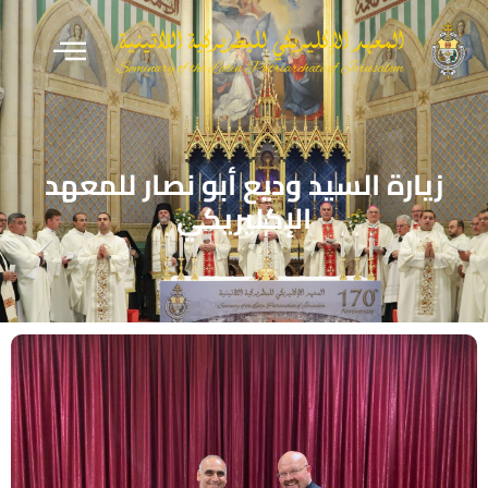
زيارة السيد وديع أبو نصار للمعهد
الإكليريكي