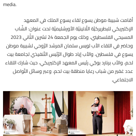
media.
أقامت شبيبة موطن يسوع لقاء يسوع الملك في المعهد
الإكليريكي للبطريركيّة اللّاتينيّة الأورشليميّة تحت عنوان: الشّاب
المسيحي الفلسطيني، وذلك يوم الجمعة 24 تشرين الثّاني 2023
وحاضر في اللقاء الأب لويس سلمان المرشد الرّوحي لشبيبة موطن
يسوع في فلسطين، والأب إياد طوال الرّئيس التّنفيذي لجامعة بيت
لحم، والأب برنارد بوجّي رئيس المعهد الإكليريكي، حيث شارك اللقاء
عدد غفير من شباب رعايا منطقة بيت لحم، وعبر وسائل التّواصل
الاجتماعي.