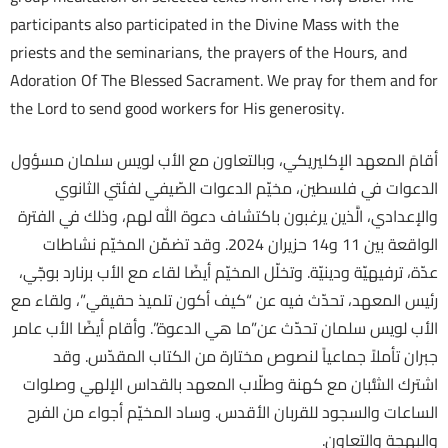
participants also participated in the Divine Mass with the
priests and the seminarians, the prayers of the Hours, and
Adoration Of The Blessed Sacrament. We pray for them and for
the Lord to send good workers for His generosity.
أقامَ المعهد الإكليريكي، وبالتعاون مع الأب لويس سلمان مسؤول
الدعوات في فلسطين، مخيّم الدعوات الصّيفي لفئتي الثانوي
والإعدادي، الَّذين يرغبون باكتشاف دعوة الله لهم، وذلك في الفترة
الواقعة بين 11 و14 حزيران 2024. وقد تضمّن المخيّم نشاطات
عدّة، ترفيهيّة ودينيّة. وتخلّل المخيّم أيضًا لقاء مع الأب برنارد بوجّي،
رئيس المعهد، تحدّث فيه عن “كيف أكون تلميذ حقيقي”، ولقاء مع
الأب لويس سلمان تحدّث عن”ما هي الدعوة”. وأقام أيضًا الأب عامر
جبران تأملاً جماعياً لنصوص مختارة من الكتاب المقدّس. وقد
اشترك الشُّبان مع كهنة وطلّاب المعهد بالقداس الإلهي وصلوات
الساعات والسجود للقربان الأقدس. وساد المخيّم أجواء من الفرح
والبهجة والتعاون.