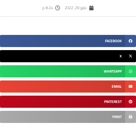
مايو 29, 2022
8:24 م
FACEBOOK
X
WHATSAPP
EMAIL
PINTEREST
PRINT