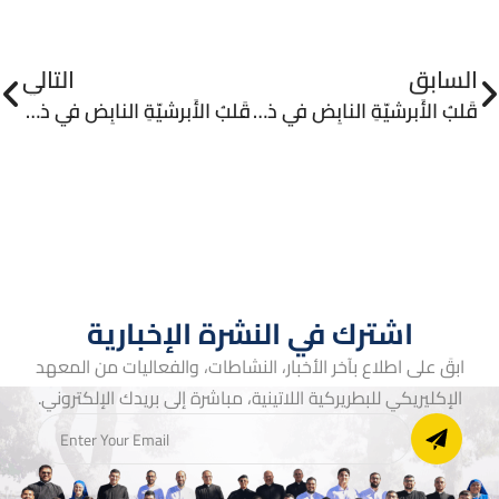
السابق
التالي
قَلبُ الأَبرشيّةِ النابِض في ذاكرةِ مُحبّيه – الحلقة الخامسة عشر
قَلبُ الأَبرشيّةِ النابِض في ذاكرةِ مُحبّيه – الحلقة السابعة عشر
اشترك في النشرة الإخبارية
ابقَ على اطلاع بآخر الأخبار، النشاطات، والفعاليات من المعهد
الإكليريكي للبطريركية اللاتينية، مباشرة إلى بريدك الإلكتروني.