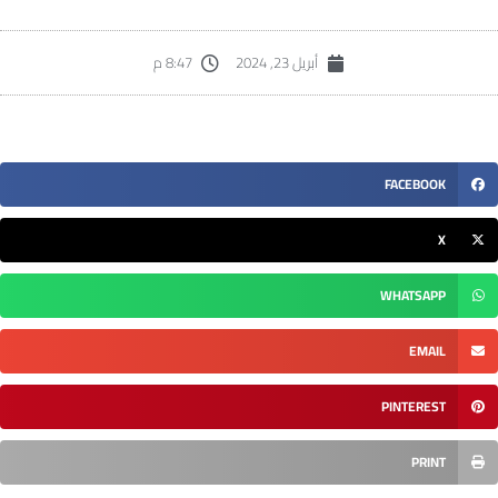
أبريل 23, 2024
8:47 م
FACEBOOK
X
WHATSAPP
EMAIL
PINTEREST
PRINT