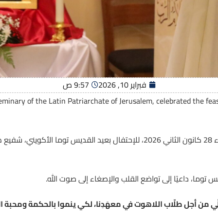
فبراير 10, 2026
9:57 ص
inary of the Latin Patriarchate of Jerusalem, celebrated the fea
إلتأمت عائلة المعهد الإكليريكي، يوم الأربعاء 28 كانون الثاني 2026، للإحتفال بعيد ا
دّيس توما، داعيًا إلى تواضع القلب والإصغاء إلى صوت الله.
ي من أجل طلّاب اللاهوت في معهَدِنا، لكي ينموا بالحكمة ومحبة ال