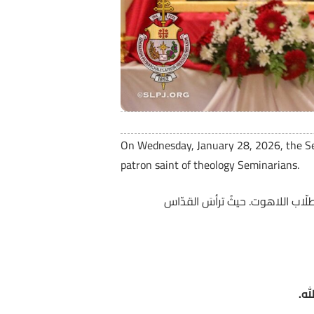
On Wednesday, January 28, 2026, the Sem
patron saint of theology Seminarians.
لقديس توما الأكويني، شفيع طلّاب اللاهوت. حيثُ ترأسَ القدّاس
له.