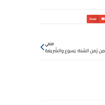
Email
التالي
ِن زَمن السَّنة: يَسوع والشَّريعَة