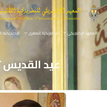
المعهد الإكليريكي
الإكليريكية الصغرى
الإكليريكية ا
عيد القديس ت