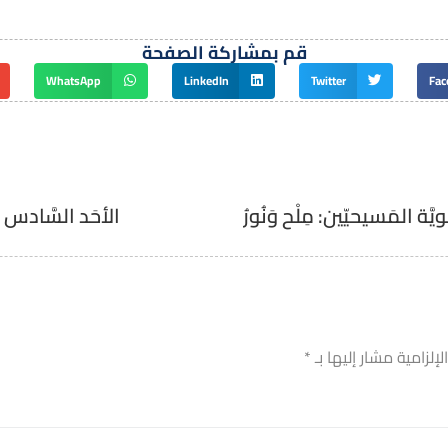
قم بمشاركة الصفحة
WhatsApp
LinkedIn
Twitter
Fac
َّة المَسيحيّين: مِلْح وَنُورُ
الأحَد السَّادس م
إلزامية مشار إليها بـ
*