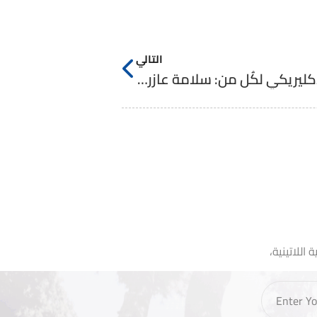
التالي
رُتبة القبول وارتداء الثَوب الإكليريكي لكُل من: سلامة عازر وفادي فتّال
اللاتينية،