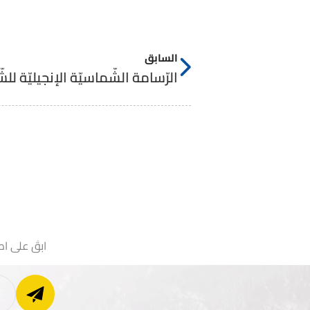
السابق
الرّسامة الشّماسيّة الإنجيليّة لل
ابقَ على اط