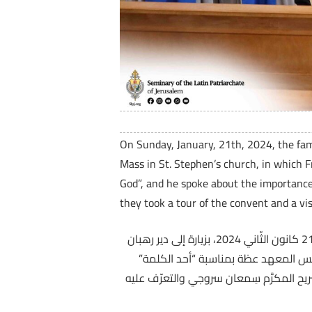
On Sunday, January, 21th, 2024, the fami
Mass in St. Stephen’s church, in which F
God”, and he spoke about the importance
they took a tour of the convent and a vis
ضمن النّشاط الأسبوعي لزيارة الرعايا والأديرة قامت عائلة المعهد الإكليريكي من كهنة وراهبات وطلّاب يوم الأحد 21 كانون الثّاني 2024، بزيارة إلى دير رهبان
ئيس المعهد عظة بمناسبة “أحد الكلمة”
ضريح المكرَّم سِمعان سروجي والتعرّف عليه