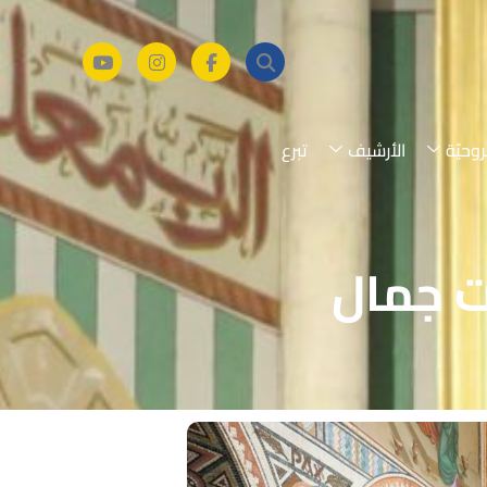
روحيّة
الأرشيف
تبرع
يت جمال