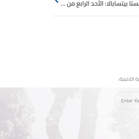
تأمل غبطة الكاردينال بييرباتيستا بيتسابالا: الأحد الرابع من الزمن العادي، السنة ب، ٢٠٢٤
اللاتينية،