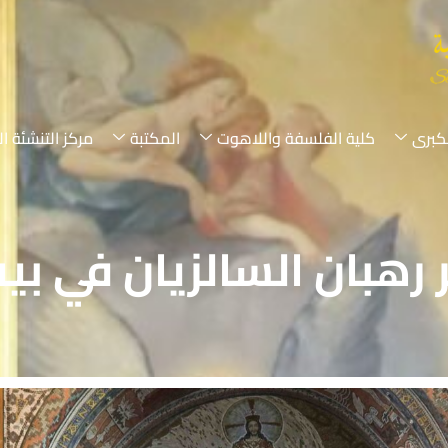
لكبرى
كلية الفلسفة واللاهوت
المكتبة
مركز التنشئة ال
ر رهبان السالزيان في ب