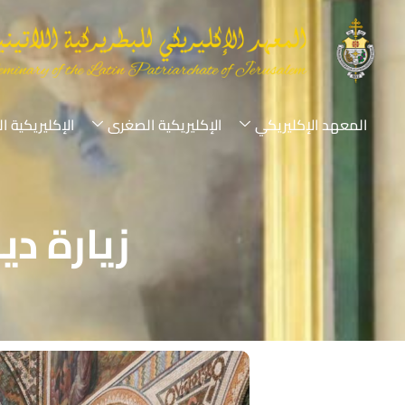
المعهد الإكليريكي
الإكليريكية الصغرى
الإكليريكية ا
زيارة دي