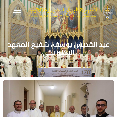
عيد القديس يوسف، شفيع المعهد
الإكليريكي