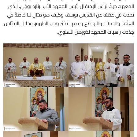
المعهد. حيثُ ترأسَ الإحتفال رئيس المعهد الأب برنارد بوجّي، الذي
تحدث في عظته عن القديس يوسف وكيف هو مثال لنا خاصةً في
العفَّة، والصلاة، والتواضع وعدم التكبّر وحب الظهور. وخلال القدّاس
جدّدت راهبات المعهد نذورهنّ السنوي.