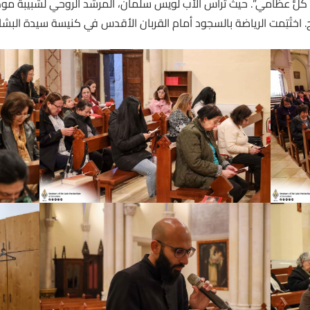
رجلي، وأحصي كلُّ عظامي”. حيث ترأس الأب لويس سلمان، المرشد الروحي لشبي
ح. اختُتِمت الرياضة بالسجود أمام القربان الأقدس في كنيسة سيدة البشا