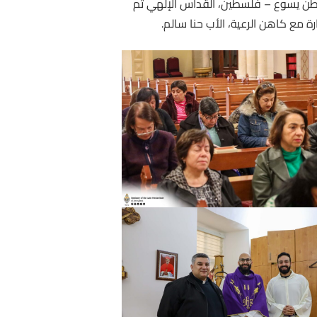
بة موطن يسوع – فلسطين، القداس الإلهي ثم
رة مع كاهن الرعية، الأب حنا سالم.