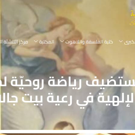
لكبرى
كلية الفلسفة واللاهوت
المكتبة
مركز التنشئة ال
يستضيف رياضة روحيّة ل
لإلهية في رعية بيت جالا