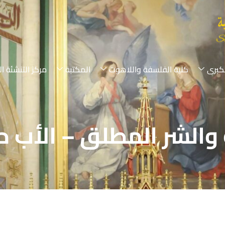
لكبرى
كلية الفلسفة واللاهوت
المكتبة
مركز التنشئة ال
والشر المطلق – الأب ح