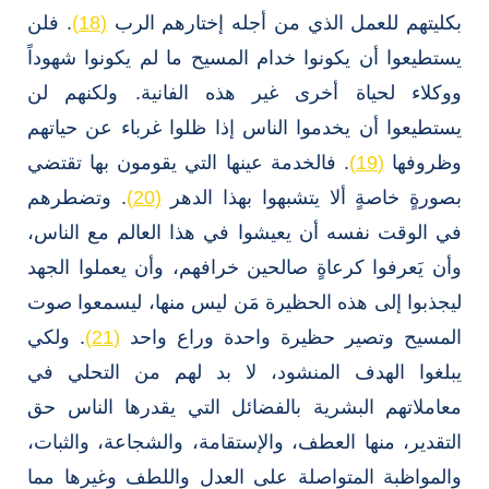
بكليتهم للعمل الذي من أجله إختارهم الرب
(18)
. فلن
يستطيعوا أن يكونوا خدام المسيح ما لم يكونوا شهوداً
ووكلاء لحياة أخرى غير هذه الفانية. ولكنهم لن
يستطيعوا أن يخدموا الناس إذا ظلوا غرباء عن حياتهم
وظروفها
(19)
. فالخدمة عينها التي يقومون بها تقتضي
بصورةٍ خاصةٍ ألا يتشبهوا بهذا الدهر
(20)
. وتضطرهم
في الوقت نفسه أن يعيشوا في هذا العالم مع الناس،
وأن يَعرفوا كرعاةٍ صالحين خرافهم، وأن يعملوا الجهد
ليجذبوا إلى هذه الحظيرة مَن ليس منها، ليسمعوا صوت
المسيح وتصير حظيرة واحدة وراع واحد
(21)
. ولكي
يبلغوا الهدف المنشود، لا بد لهم من التحلي في
معاملاتهم البشرية بالفضائل التي يقدرها الناس حق
التقدير، منها العطف، والإستقامة، والشجاعة، والثبات،
والمواظبة المتواصلة على العدل واللطف وغيرها مما