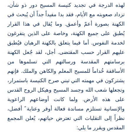
لهذه الدرجة في تجديد كنيسة المسيح دور ذو شأن،
تزداد صعوبته مع الأيام، فقد بدا مفيداً جداً أن يُبحث في
الكهنة بصورة أعمّ وأعمق. وما يُقال في هذا القرار
يُطبق على جميع الكهنة، وخاصة على الذين يتفرغون
لخدمة النفوس. أما فيما يتعلق بالكهنة الرهبان فيُطبق
عليهم القرار حسب المقتضى. أجل، لقد جُعل الكهنة
برسامتهم المقدسة ورسالتهم التي تسلموها من
الأساقفة خُداماً للمسيح المعلم والكاهن والملك. فإنهم
يشتركون في مهمته التي تبني صرح الكنيسة باستمرار،
وتجعلها شعب الله وجسد المسيح وهيكل الروح القدس
على هذه الأرض. ولما كانت أوضاعهم الراعوية
والإنسانية تستلزم مساندة فعالة أوفر وعناية ً أفضل،
نظراً إلى التقلبات التي تعترض حياتهم، يُعلن المجمع
المقدس ويقرر ما يلي: