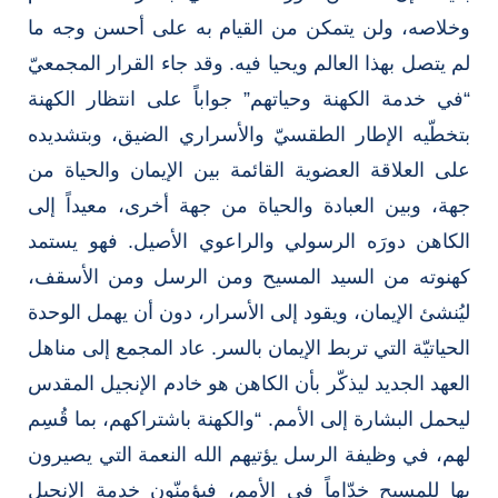
وخلاصه، ولن يتمكن من القيام به على أحسن وجه ما
لم يتصل بهذا العالم ويحيا فيه. وقد جاء القرار المجمعيّ
“في خدمة الكهنة وحياتهم” جواباً على انتظار الكهنة
بتخطّيه الإطار الطقسيّ والأسراري الضيق، وبتشديده
على العلاقة العضوية القائمة بين الإيمان والحياة من
جهة، وبين العبادة والحياة من جهة أخرى، معيداً إلى
الكاهن دورَه الرسولي والراعوي الأصيل. فهو يستمد
كهنوته من السيد المسيح ومن الرسل ومن الأسقف،
ليُنشئ الإيمان، ويقود إلى الأسرار، دون أن يهمل الوحدة
الحياتيّة التي تربط الإيمان بالسر. عاد المجمع إلى مناهل
العهد الجديد ليذكّر بأن الكاهن هو خادم الإنجيل المقدس
ليحمل البشارة إلى الأمم. “والكهنة باشتراكهم، بما قُسِم
لهم، في وظيفة الرسل يؤتيهم الله النعمة التي يصيرون
بها للمسيح خدّاماً في الأمم، فيؤمنّون خدمة الإنجيل