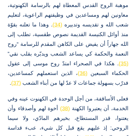
موهبة الروح القدس المعطاة لهم بالرسامة الكهنوتية،
معاونين لهم ومساعدين في وظيفتهم الراعوية، لتعليم
شعب الله و تقديسه وتدبيره
(34)
. وهذا ما تعلنه بقوّة
منذ أوائل الكنيسة القديمة نصوص طقسية، تطلب إلى
الله جهاراً أن يفيض على الكاهن المقدم للرسامة “روح
النعمة والحكمة كي يساعد الشعب ويدبّره بقلب نقي”
(35)
. هكذا في الصحراء امتدّ روح موسى إلى عقول
الحكماء السبعين
(36)
، الذين استعملهم كمساعدين،
فدرّب بسهولة جماعات لا عدّ لها من أبناء الشعب
(37)
.
فعلى الأساقفة، من أجل الوحدة في الكهنوت عينه وفي
الخدمة، أن يعتبروا الكهنة
(38)
أخوة لهم وأصدقاء وأن
يعتنوا، قدر المستطاع، بخيرهم المادّي، ولا سيما
الروحي: إذ عليهم يقع قبل كل شيء، عبء قداسة