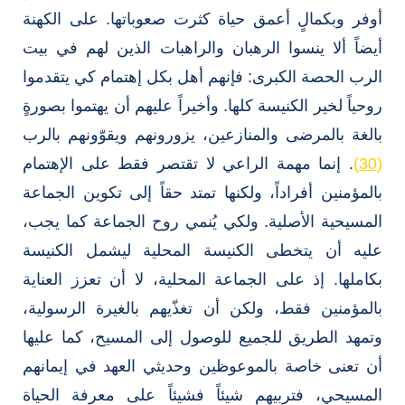
أوفر وبكمالٍ أعمق حياة كثرت صعوباتها. على الكهنة
أيضاً ألا ينسوا الرهبان والراهبات الذين لهم في بيت
الرب الحصة الكبرى: فإنهم أهل بكل إهتمام كي يتقدموا
روحياً لخير الكنيسة كلها. وأخيراً عليهم أن يهتموا بصورةٍ
بالغة بالمرضى والمنازعين، يزورونهم ويقوّونهم بالرب
(30)
. إنما مهمة الراعي لا تقتصر فقط على الإهتمام
بالمؤمنين أفراداً، ولكنها تمتد حقاً إلى تكوين الجماعة
المسيحية الأصلية. ولكي يُنمي روح الجماعة كما يجب،
عليه أن يتخطى الكنيسة المحلية ليشمل الكنيسة
بكاملها. إذ على الجماعة المحلية، لا أن تعزز العناية
بالمؤمنين فقط، ولكن أن تغذّيهم بالغيرة الرسولية،
وتمهد الطريق للجميع للوصول إلى المسيح، كما عليها
أن تعنى خاصة بالموعوظين وحديثي العهد في إيمانهم
المسيحي، فتربيهم شيئاً فشيئاً على معرفة الحياة