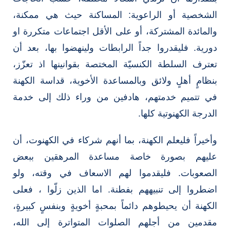
الشخصية أو الراعوية: المساكنة حيث هي ممكنة،
والمائدة المشتركة، أو على الأقل اجتماعات متكررة او
دورية. فليقدروا جداً الرابطات ولينهضوا بها، بعد أن
تعترف السلطة الكنسيّة المختصة بقوانينها اذ تعزّز،
بنظامٍ أهلٍ ولائق وبالمساعدة الأخوية، قداسة الكهنة
في تتميم خدمتهم، هادفين من وراء ذلك إلى خدمة
الدرجة الكهنوتية كلها.
وأخيراً فليعلم الكهنة، بما أنهم شركاء في الكهنوت، أن
عليهم بصورة خاصة مساعدة المرهقين ببعض
الصعوبات. فليقدموا لهم الاسعاف في وقته، ولو
اضطروا إلى تنبيههم بفطنة. اما الذين زلّوا ، فعلى
الكهنة أن يحيطوهم دائماً بمحبةٍ أخويةٍ وبنفسٍ كبيرةٍ،
مقدمين من أجلهم الصلوات المتواترة إلى الله،