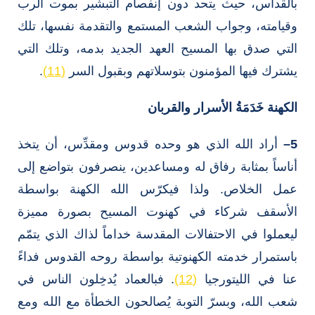
بالقداس، حيث يتحد دون إنفصام التبشير بموت الرب
وقيامته، وجواب الشعب المستمع والتقدمة نفسها، تلك
التي صدق بها المسيح العهد الجديد بدمه، وتلك التي
يشترك فيها المؤمنون بتوسلاتهم وبقبول السر
(11)
.
الكهنة خَدَمَةُ الأسرار والقربان
5
–
أراد الله الذي هو وحده قدوس ومقدِّس، أن يتخذ
أناساً بمثابة رفاق له ومساعدين، ينصرفون بتواضع إلى
عمل الخلاص. ولذا فيكرّس الله الكهنة بواسطة
الأسقف شركاء في كهنوت المسيح بصورة مميزة
ليعملوا في الاحتفالات المقدسة خداماً لذاك الذي يتمّم
باستمرار خدمته الكهنوتية بواسطة روحه القدوس فداءً
عنا في الليتورجيا
(12)
. فبالعماد يُدخِلون الناس في
شعب الله، وبسرّ التوبة يُصالحون الخطأة مع الله ومع