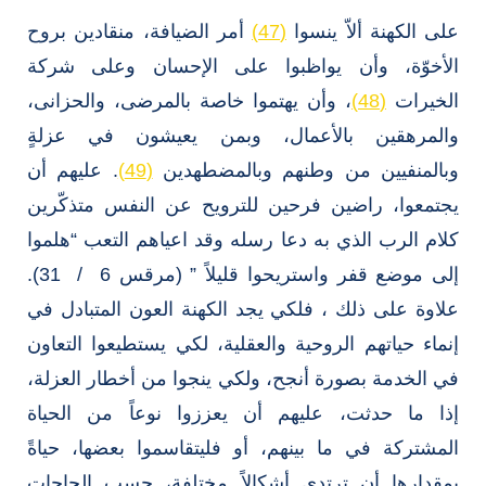
على الكهنة ألاّ ينسوا
(47)
أمر الضيافة، منقادين بروح
الأخوّة، وأن يواظبوا على الإحسان وعلى شركة
الخيرات
(48)
، وأن يهتموا خاصة بالمرضى، والحزانى،
والمرهقين بالأعمال، وبمن يعيشون في عزلةٍ
وبالمنفيين من وطنهم وبالمضطهدين
(49)
. عليهم أن
يجتمعوا، راضين فرحين للترويح عن النفس متذكّرين
كلام الرب الذي به دعا رسله وقد اعياهم التعب “هلموا
إلى موضع قفر واستريحوا قليلاً ” (مرقس 6 / 31).
علاوة على ذلك ، فلكي يجد الكهنة العون المتبادل في
إنماء حياتهم الروحية والعقلية، لكي يستطيعوا التعاون
في الخدمة بصورة أنجح، ولكي ينجوا من أخطار العزلة،
إذا ما حدثت، عليهم أن يعززوا نوعاً من الحياة
المشتركة في ما بينهم، أو فليتقاسموا بعضها، حياةً
بمقدارها أن ترتدي أشكالاً مختلفة، حسب الحاجات