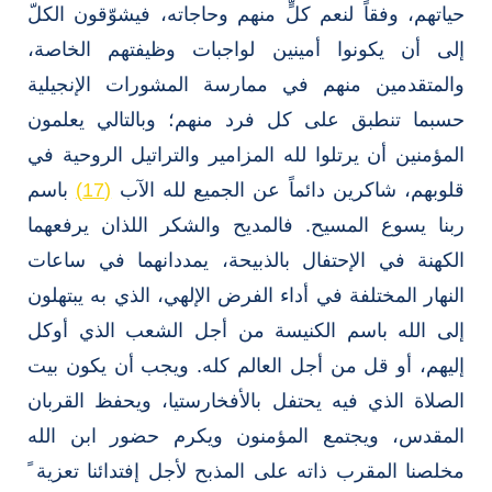
حياتهم، وفقاً لنعم كلٍّ منهم وحاجاته، فيشوّقون الكلّ
إلى أن يكونوا أمينين لواجبات وظيفتهم الخاصة،
والمتقدمين منهم في ممارسة المشورات الإنجيلية
حسبما تنطبق على كل فرد منهم؛ وبالتالي يعلمون
المؤمنين أن يرتلوا لله المزامير والتراتيل الروحية في
قلوبهم، شاكرين دائماً عن الجميع لله الآب
(17)
باسم
ربنا يسوع المسيح. فالمديح والشكر اللذان يرفعهما
الكهنة في الإحتفال بالذبيحة، يمددانهما في ساعات
النهار المختلفة في أداء الفرض الإلهي، الذي به يبتهلون
إلى الله باسم الكنيسة من أجل الشعب الذي أوكل
إليهم، أو قل من أجل العالم كله. ويجب أن يكون بيت
الصلاة الذي فيه يحتفل بالأفخارستيا، ويحفظ القربان
المقدس، ويجتمع المؤمنون ويكرم حضور ابن الله
مخلصنا المقرب ذاته على المذبح لأجل إفتدائنا تعزية ً