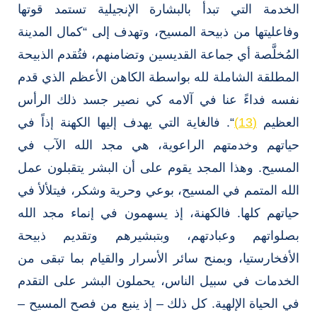
الخدمة التي تبدأ بالبشارة الإنجيلية تستمد قوتها
وفاعليتها من ذبيحة المسيح، وتهدف إلى “كمال المدينة
المُخلَّصة أي جماعة القديسين وتضامنهم، فتُقدم الذبيحة
المطلقة الشاملة لله بواسطة الكاهن الأعظم الذي قدم
نفسه فداءً عنا في آلامه كي نصير جسد ذلك الرأس
العظيم
(13)
“. فالغاية التي يهدف إليها الكهنة إذاً في
حياتهم وخدمتهم الراعوية، هي مجد الله الآب في
المسيح. وهذا المجد يقوم على أن البشر يتقبلون عمل
الله المتمم في المسيح، بوعي وحرية وشكر، فيتلألأ في
حياتهم كلها. فالكهنة، إذ يسهمون في إنماء مجد الله
بصلواتهم وعبادتهم، وبتبشيرهم وتقديم ذبيحة
الأفخارستيا، وبمنح سائر الأسرار والقيام بما تبقى من
الخدمات في سبيل الناس، يحملون البشر على التقدم
في الحياة الإلهية. كل ذلك – إذ ينبع من فصح المسيح –