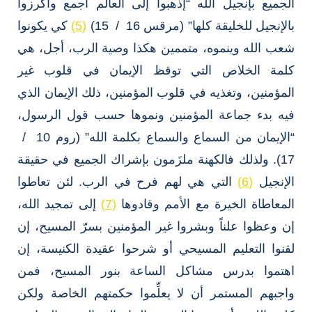
الجميع بإنجيل الله “إذهبوا إلى العالم أجمع واكرزوا
بالإنجيل للخليقة كلها” (مرقس 16 / 15)
(5)
كي يكونوا
شعب الله وينموه، متممين هكذا وصية الرب، أجل، هي
كلمة الخلاص التي توقظ الإيمان في قلوب غير
المؤمنين، وتغذيه في قلوب المؤمنين، ذلك الإيمان الذي
فيه بدء جماعة المؤمنين ونموها حسب قول الرسول،
“الإيمان من السماع والسماع بكلمة الله” (روم 10 /
17). ولذلك فالكهنة ملزَمون بإشراك الجميع في حقيقة
الإنجيل
(6)
التي هي لهم فرح في الرب. لئن تعاطوا
المعاطاة الخيرة مع الأمم وقادوها
(7)
إلى تمجيد الله،
إن وعظوا علناً وبشروا غير المؤمنين بسرّ المسيح، إن
لقنوا التعليم المسيحي أو شرحوا عقيدة الكنيسة، إن
اهتموا بدرس مشاكل الساعة بنور المسيح، فمن
واجبهم المستمر أن لا يعلِّموا حكمتهم الخاصة ولكن