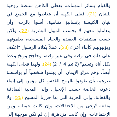
والقيام بسائر المهمات، يعطى الكاهن سلطة روحية
للبنيان
(21)
. فعلى الكهنة أن يتعاطوا مع الجميع في
بنيان الكنيسة بإنسانيةٍ متناهية، أسوةً بالرب، وأن
يتعاملوا معهم لا بحسب الميول البشرية
(22)
، ولكن
حسب مقتضيات العقيدة والحياة المسيحية، يعلمونهم
ويؤنبونهم كأبناء أعزاء
(23)
، عملاً بكلام الرسول “اعكف
على ذلك في وقته وفي غير وقته، وحاجج ووبخ وعظ
بكل أناة وتعليم” (2 تيم 4 / 2)
(24)
. ولهذا فعلى الكهنة
أيضاً، وهم مربّو الإيمان، أن يهتموا شخصياً أو بواسطة
غيرهم، بأن يقودوا بالروح القدس كل مؤمن إلى إنماء
دعوته الخاصة حسب الإنجيل، وإلى المحبة الصادقة
والفعالة، وإلى الحرية التي بها حررنا المسيح
(25)
. ولا
منفعة تُرجى من الاحتفالات، وإن كانت جميلة، ومن
الإجتماعات، وإن كانت مزدهرة، إن لم تكن موجهة إلى