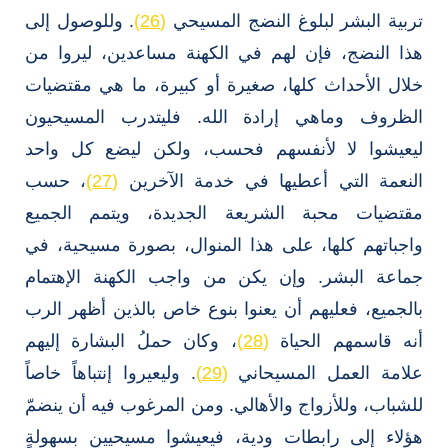
تربية البشر لبلوغ النضج المسيحي
(26)
. وللوصول إلى
هذا النضج، فإن لهم في الكهنة مساعدين، ليروا من
خلال الأحداث كلها، صغيرة أو كبيرة، ما هي مقتضيات
الظروف وماهي إرادة الله. فليتدرب المسيحيون
ليعيشوا لا لأنفسهم فحسب، ولكن ليضع كل واحد
النعمة التي أعطيها في خدمة الآخرين
(27)
، حسب
مقتضيات محبة الشريعة الجديدة، ويتمم الجميع
واجباتهم كلها، على هذا المنوال، بصورة مسيحية، في
جماعة البشر. وإن يكن من واجب الكهنة الإهتمام
بالجميع، فعليهم أن يعنوا بنوع خاص بالذين أظهر الرب
أنه قاسمهم الحياة
(28)
، وكان حملُ البشارة إليهم
علامة العمل المسيحاني
(29)
. وليعيروا إنتباهاً خاصاً
للشباب، وللأزواج والأهالي. ومن المرغوب فيه أن ينضمّ
هؤلاء إلى رابطات ودية، فيعيشوا مسيحيين بسهولةٍ