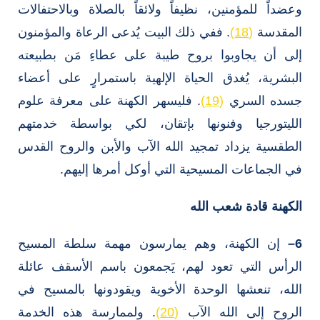
وعضداً للمؤمنين، نظيفاً ولائقاً بالصلاة وبالاحتفالات
المقدسة
(18)
. ففي ذلك البيت يُدعى الرعاة والمؤمنون
إلى أن يجاوبوا بروح طيبة على عطاءِ مَن بطبيعته
البشرية، يُغدق الحياة الإلهية باستمرارٍ على أعضاء
جسده السري
(19)
. فليسهر الكهنة على معرفة علوم
الليتورجيا وفنونها بإتقان، لكي بواسطة خدمتهم
الطقسية يزداد تمجيد الله الآب والأبن والروح القدس
في الجماعات المسيحية التي أوكل أمرها إليهم.
الكهنة قادة شعب الله
6
–
إن الكهنة، وهم يمارسون مهمة سلطة المسيح
الرأس التي تعود لهم، يَجمعون باسم الأسقف عائلة
الله، تنعشها الوحدة الأخوية ويقودونها بالمسيح في
الروح إلى الله الآب
(20)
. ولممارسة هذه الخدمة