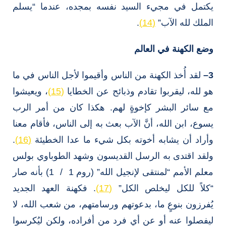
يكتمل في مجيء السيد نفسه بمجده، عندما “يسلم
الملك لله الآب”
(14)
.
وضع الكهنة في العالم
3
–
لقد أُخذ الكهنة من الناس وأقيموا لأجل الناس في ما
هو لله، ليقربوا تقادم وذبائح عن الخطايا
(15)
، ويعيشوا
مع سائر البشر كإخوةٍ لهم. هكذا كان من أمر الرب
يسوع، ابن الله، أنَّ الآب بعث به إلى الناس، فأقام معنا
وأراد أن يشابه أخوته بكل شيء ما عدا الخطيئة
(16)
.
ولقد اقتدى به الرسل القديسون وشهد الطوباوي بولس
معلم الأمم “لمنتقى لإنجيل الله” (روم 1 / 1) بأنه صار
“كلاً للكل ليخلص الكل”
(17)
. فكهنة العهد الجديد
يُفرزون بنوعٍ ما، بدعوتهم ورسامتهم، من شعب الله، لا
ليفصلوا عنه أو عن أي فرد من أفراده، ولكن ليُكرسوا