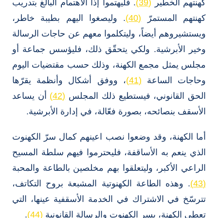
كهنتهم الخطير
(39)
. فليهتموا إذاً الاهتمام البالغ بتدريب
كهنتهم المستمرّ
(40)
. وليصغوا اليهم بطيبة خاطر،
ويستشيروهم أيضاً، وليتكلموا معهم عن حاجات الرسالة
وخير الأبرشية. ولكي يتحقّق ذلك، فليؤسس جماعة أو
مجلس يمثل مجمع الكهنة، وذلك حسب مقتضيات اليوم
وحاجات الساعة
(41)
، ووفق أشكال وأنظمة يقرّها
الحق القانوني، فيستطيع ذلك المجلس
(42)
أن يساعد
الأسقف بنصائحه، بصورة فعّالة، في إدارة الأبرشية.
أما الكهنة، وقد وضعوا نصب اعينهم كمال سرّ الكهنوت
الذي ينعم به الأساقفة، فليحترموا فيهم سلطة المسيح
الراعي الأكبر، وليتعلقوا بهم مخلصين بالطاعة والمحبة
(43)
. وهذه الطاعة الكهنوتية المشبعة بروح التكاتف،
تترسّخ في الاشتراك في الخدمة الأسقفية عينها، التي
تعطى الكهنة، بسر الكهنوت والرسالة القانونية
(44)
.