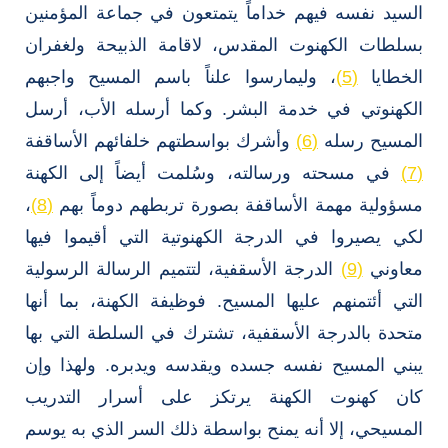
السيد نفسه فيهم خداماً يتمتعون في جماعة المؤمنين
بسلطات الكهنوت المقدس، لاقامة الذبيحة ولغفران
الخطايا
(5)
، وليمارسوا علناً باسم المسيح واجبهم
الكهنوتي في خدمة البشر. وكما أرسله الأب، أرسل
المسيح رسله
(6)
وأشرك بواسطتهم خلفائهم الأساقفة
(7)
في مسحته ورسالته، وسُلمت أيضاً إلى الكهنة
مسؤولية مهمة الأساقفة بصورة تربطهم دوماً بهم
(8)
،
لكي يصيروا في الدرجة الكهنوتية التي أقيموا فيها
معاوني
(9)
الدرجة الأسقفية، لتتميم الرسالة الرسولية
التي أئتمنهم عليها المسيح. فوظيفة الكهنة، بما أنها
متحدة بالدرجة الأسقفية، تشترك في السلطة التي بها
يبني المسيح نفسه جسده ويقدسه ويدبره. ولهذا وإن
كان كهنوت الكهنة يرتكز على أسرار التدريب
المسيحي، إلا أنه يمنح بواسطة ذلك السر الذي به يوسم