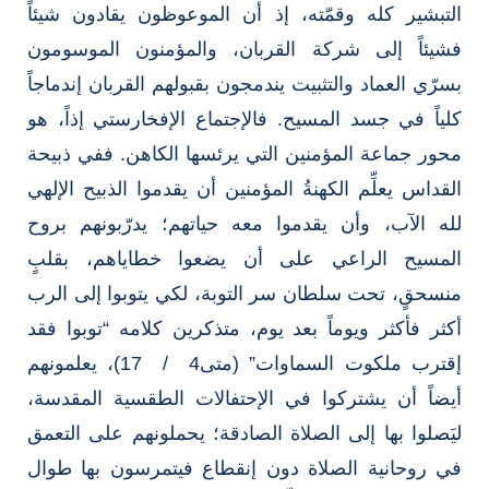
التبشير كله وقمّته، إذ أن الموعوظون يقادون شيئاً
فشيئاً إلى شركة القربان، والمؤمنون الموسومون
بسرّي العماد والتثبيت يندمجون بقبولهم القربان إندماجاً
كلياً في جسد المسيح. فالإجتماع الإفخارستي إذاً، هو
محور جماعة المؤمنين التي يرئسها الكاهن. ففي ذبيحة
القداس يعلِّم الكهنةُ المؤمنين أن يقدموا الذبيح الإلهي
لله الآب، وأن يقدموا معه حياتهم؛ يدرّبونهم بروح
المسيح الراعي على أن يضعوا خطاياهم، بقلبٍ
منسحقٍ، تحت سلطان سر التوبة، لكي يتوبوا إلى الرب
أكثر فأكثر ويوماً بعد يوم، متذكرين كلامه “توبوا فقد
إقترب ملكوت السماوات” (متى4 / 17)، يعلمونهم
أيضاً أن يشتركوا في الإحتفالات الطقسية المقدسة،
ليَصلوا بها إلى الصلاة الصادقة؛ يحملونهم على التعمق
في روحانية الصلاة دون إنقطاع فيتمرسون بها طوال