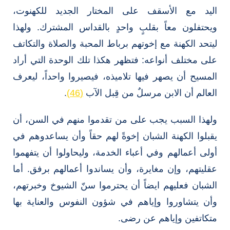
اليد مع الأسقف على المختار الجديد للكهنوت،
ويحتفلون معاً بقلبٍ واحدٍ بالقداس المشترك. ولهذا
ليتحد الكهنة مع إخوتهم برباط المحبة والصلاة والتكاتف
على مختلف أنواعه: فتظهر هكذا تلك الوحدة التي أراد
المسيح أن يصهر فيها تلاميذه، فيصيروا واحداً، ليعرف
العالم أن الابن مرسلٌ من قِبل الآب
(46)
.
ولهذا السبب يجب على من تقدموا منهم في السن، أن
يقبلوا الكهنة الشبان إخوةً لهم حقاً وأن يساعدوهم في
أولى أعمالهم وفي أعباء الخدمة، وليحاولوا أن يتفهموا
عقليتهم، وإن مغايرة، وأن يساندوا أعمالهم برفق. أما
الشبان فعليهم ايضاً أن يحترموا سنّ الشيوخ وخبرتهم،
وأن يتشاوروا وإياهم في شؤون النفوس والعناية بها
متكاتفين وإياهم عن رضى.