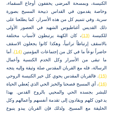
الكنيسة، وبمسحة المرضى يخففون أوجاع السقماء،
وخاصة يقدمون في القداس ذبيحة المسيح بصورة
سرية. وفي تتميم كل من هذه الأسرار، كما يطلعنا على
ذلك القديس أغناطيوس الشهيد في العصور الأولى
للكنيسة
(13)
، كان الكهنة يرتبطون لأسباب مختلفة
بالاسقف إرتباطاً تراتبياً، وهكذا كانوا يجعلون الاسقف
حاضراً نوعاً ما في كل من إجتماعات المؤمنين
(14)
. أما
ما تبقى من الأسرار وكل الخدم الكنسية وأعمال
الرسالة، فله مع القربان المقدس صلة وثيقة وإليه يتجه
(15)
. فالقربان المقدس يحوي كل خير الكنيسة الروحي
(16)
، أي المسيح فصحنا والخبز الحي الذي يُعطي الحياة
للبشر بجسده الحي والمحيي بالروح القدس. بهذا
يدعون كلهم ويقادون إلى تقدمة أنفسهم وأعمالهم وكل
الخليقة مع المسيح. ولذلك فإن القربان يبدو ينبوع