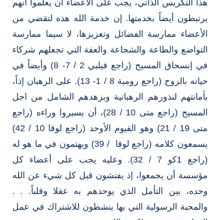
هذا التكريس الذاتي، يجب على الأعضاء أن يعلموا أنهم
يرتبطون أيضاً بخدمتها. إن خدمة الله هذه لتقضي من
الأعضاء ممارسة الفضائل وتعزيزها، لا سيما ممارسة
التواضع والطاعة والشجاعة والعفة التي تجعلهم شركاء
في إنسحاق المسيح (راجع فيلبي 2 / 7- 8) وأيضاً في
حياته بالروح (راجع رومية 8 / 1- 13). على الرهبان إذاً،
بأمانتهم لنذورهم الرهبانية وبزهدهم الشامل من اجل
المسيح (راجع متى 10 / 28)، أن يسيروا وراءه (راجع
متى 19 / 21) وهو القيوم الأوحد (راجع لوقا 10 / 42)
يسمعون كلامه (راجع لوقا / 39) ويهتمون في ما هو له
(راجع 1كو 7 / 32). وعليه يجب على أعضاء كل
مؤسسة أن يجمعوا، إذ يفتشون قبل كل شيء عن الله
وحده، بين التأمل الذي يوحدهم به عقلا وقلباً. . .
والمحبة الرسولية التي بها ينشطون للاشتراك في عمل