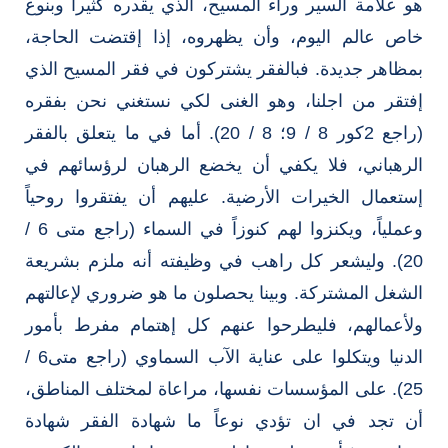
هو علامة السير وراء المسيح، الذي يقدره كثيراً وبنوع
خاص عالم اليوم، وأن يظهروه، إذا إقتضت الحاجة،
بمظاهر جديدة. فبالفقر يشتركون في فقر المسيح الذي
إفتقر من اجلنا، وهو الغنى لكي نستغني نحن بفقره
(راجع 2كور 8 / 9؛ 8 / 20). أما في ما يتعلق بالفقر
الرهباني، فلا يكفي أن يخضع الرهبان لرؤسائهم في
إستعمال الخيرات الأرضية. عليهم أن يفتقروا روحياً
وعملياً، ويكنزوا لهم كنوزاً في السماء (راجع متى 6 /
20). وليشعر كل راهب في وظيفته أنه ملزم بشريعة
الشغل المشتركة. وبينا يحصلون ما هو ضروري لإعالتهم
ولأعمالهم، فليطرحوا عنهم كل إهتمام مفرط بأمور
الدنيا ويتكلوا على عناية الآب السماوي (راجع متى6 /
25). على المؤسسات نفسها، مراعاة لمختلف المناطق،
أن تجد في ان تؤدي نوعاً ما شهادة الفقر شهادة