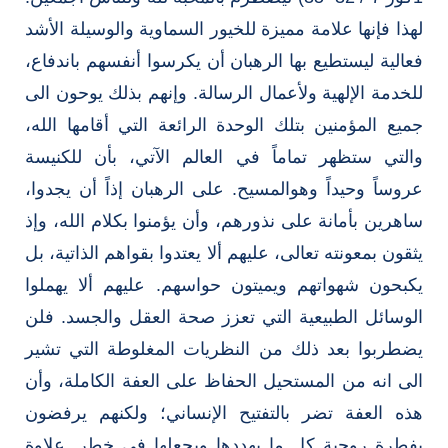
لهذا فإنها علامة مميزة للخيور السماوية والوسيلة الأشد
فعالية ليستطيع بها الرهبان أن يكرسوا أنفسهم باندفاع،
للخدمة الإلهية ولأعمال الرسالة. وإنهم بذلك يوحون الى
جميع المؤمنين بتلك الوحدة الرائعة التي أقامها الله،
والتي ستظهر تماماً في العالم الآتي، بأن للكنيسة
عروساً وحيداً وهوالمسيح. على الرهبان إذاً أن يجدوا،
ساهرين بأمانة على نذورهم، وأن يؤمنوا بكلام الله، وإذ
يثقون بمعونته تعالى، عليهم ألا يعتدوا بقواهم الذاتية، بل
يكبحون شهواتهم ويميتون حواسهم. عليهم ألا يهملوا
الوسائل الطبيعية التي تعزز صحة العقل والجسد. فلن
يضطربوا بعد ذلك من النظريات المغلوطة التي تشير
الى انه من المستحيل الحفاظ على العفة الكاملة، وأن
هذه العفة تضر بالتفتيح الإنساني؛ ولكنهم يرفضون
بفطرة روحية كل ما يهددها ويجعلها في خطر. علاوة