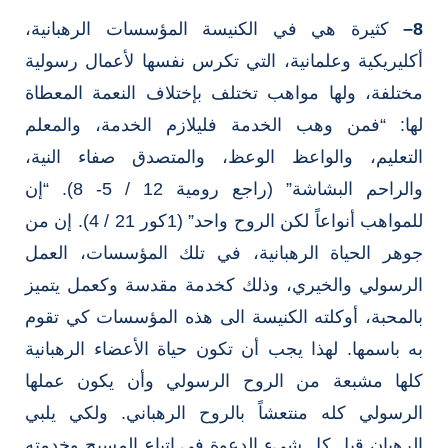
8
–
كثيرة هي في الكنيسة المؤسسات الرهبانية،
أكليريكية وعلمانية، التي تكرس نفسها لأعمال رسولية
مختلفة، ولها مواهب تختلف بإختلاف النعمة المعطاة
لها: “فمن وهب الخدمة فليلازم الخدمة، والمعلم
التعليم، والواعظ الوعظ، والمتصدق صفاء النية،
والراحم البشاشة” (راجع رومية 12 / 5- 8). “إن
للمواهب أنواعاً لكن الروح واحد” (1كور 21 / 4). إن من
جوهر الحياة الرهبانية، في تلك المؤسسات، العمل
الرسولي والخيري، وذلك كخدمة مقدسة وكعمل يتميز
بالمحبة، أوكلته الكنيسة الى هذه المؤسسات كي تقوم
به باسمها. لهذا يجب أن تكون حياة الأعضاء الرهبانية
كلها مشبعة من الروح الرسولي وأن يكون عملها
الرسولي كله منتعشاً بالروح الرهباني. ولكي يلبي
الرهبان قبل كل شيء الدعوة في إتباع المسيح وخدمته