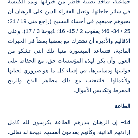
جماعية، فتأخذ بطيبة خاطر من خيراتها وتمد الكنيسة
في سائر حاجاتها، وتعيل الفقراء الذين على الرهبان أن
يحبوهم جميعهم في أحشاء المسيح (راجع متى 19 / 21؛
25 / 34- 46؛ يعقوب 2 / 15- 16؛ 1يوحنا 3 / 17). وعلى
الاقاليم والأديرة أن تشترك مع بعضها بعضاً في الخيرات
المادية، فتساعد الميسورة منها تلك التي تشكو من
العوز. وأن يكن لهذه المؤسسات حق، مع الحفاظ على
قوانينها ودساتيرها، في إقتناء كل ما هو ضروري لحياتها
ولأعمالها، فلتتجنب مع ذلك مظاهر البذخ والربح
المفرط وتكديس الأموال.
الطاعة
14
–
إن الرهبان بنذرهم الطاعة يكرسون لله كامل
إرادتهم الذاتية، وكأنهم يقدمون أنفسهم ذبيحة له تعالى.