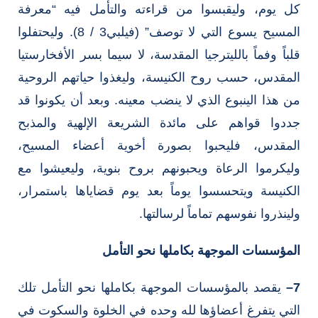
كل يوم، وليقبسوا من قراءته والتأمل فيه “معرفة
المسيح يسوع التي لا توصف” (فيلبي3 / 8). وليحتفلوا
قلباً وفماً بالليترجيا المقدسة، لا سيما بسر الأفخارستيا
المقدس، حسب روح الكنيسة، وليغذوا حياتهم الروحية
من هذا الينبوع الذي لا ينضب معينه. وبعد أن يكونوا قد
جددوا قواهم على مائدة الشريعة الإلهية والمذبح
المقدس، فليحبوا بصورة أخوية أعضاء المسيح،
وليكرموا الرعاة ويحبونهم بروح بنوية، وليعيشوا مع
الكنيسة ويتحسسوا يوماً بعد يوم قضاياها باستمرار،
ولينذروا نفوسهم تماماً لرسالتها.
المؤسسات الموجهة بكاملها نحو التأمل
7
–
يقصد بالمؤسسات الموجهة بكاملها نحو التأمل تلك
التي يتفرغ أعضاؤها لله وحده في الخلوة والسكوت في