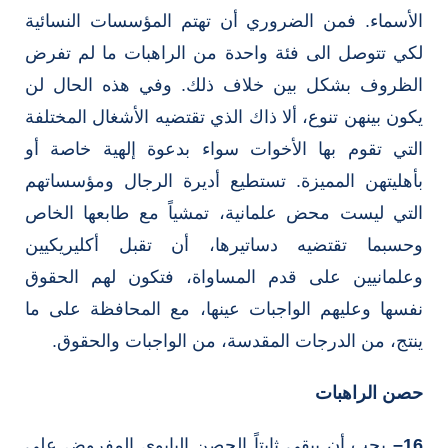
الأسماء. فمن الضروري أن تهتم المؤسسات النسائية
لكي تتوصل الى فئة واحدة من الراهبات ما لم تفرض
الظروف بشكل بين خلاف ذلك. وفي هذه الحال لن
يكون بينهن تنوع، ألا ذاك الذي تقتضيه الأشغال المختلفة
التي تقوم بها الأخوات سواء بدعوة إلهية خاصة أو
بأهليتهن المميزة. تستطيع أديرة الرجال ومؤسساتهم
التي ليست محض علمانية، تمشياً مع طابعها الخاص
وحسبما تقتضيه دساتيرها، أن تقبل أكليريكيين
وعلمانيين على قدم المساواة، فتكون لهم الحقوق
نفسها وعليهم الواجبات عينها، مع المحافظة على ما
ينتج، من الدرجات المقدسة، من الواجبات والحقوق.
حصن الراهبات
16
–
يجب أن يبقى ثابتاً الحصن البابوي المفروض على