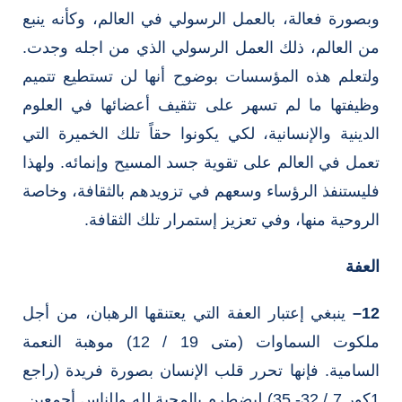
وبصورة فعالة، بالعمل الرسولي في العالم، وكأنه ينبع
من العالم، ذلك العمل الرسولي الذي من اجله وجدت.
ولتعلم هذه المؤسسات بوضوح أنها لن تستطيع تتميم
وظيفتها ما لم تسهر على تثقيف أعضائها في العلوم
الدينية والإنسانية، لكي يكونوا حقاً تلك الخميرة التي
تعمل في العالم على تقوية جسد المسيح وإنمائه. ولهذا
فليستنفذ الرؤساء وسعهم في تزويدهم بالثقافة، وخاصة
الروحية منها، وفي تعزيز إستمرار تلك الثقافة.
العفة
12
–
ينبغي إعتبار العفة التي يعتنقها الرهبان، من أجل
ملكوت السماوات (متى 19 / 12) موهبة النعمة
السامية. فإنها تحرر قلب الإنسان بصورة فريدة (راجع
1كور 7 / 32- 35) ليضطرم بالمحبة لله وللناس أجمعين.