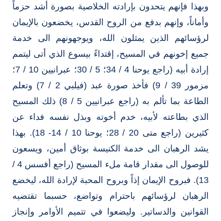
وبهذا فإنهم يتحدون بإرادته الخلاصية بصورة أشد حزماً
وأماناً، وإنهم بدفع من الروح القدس، يخضعون بالإيمان
لرؤسائهم الذين يمثلون الله، ويوجهونهم الى خدمة
جميع إخونهم في المسيح، إقتداءً بيسوع الذي أتى ليتمم
إرادة أبيه (راجع يوحنا 4 / 34؛ 5 / 30؛ عبرانيين 10 / 7؛
مزمور 39 / 9) فأخذ صورة عبد (فيلبي 2 / 7) وتعلم
الطاعة بما تألم به (راجع عبرانيين 5 / 8) ذلك المسيح
الذي بطاعته لأبيه، خدم أخوته وبذل نفسه فداء عن
كثيرين (راجع متى 20 / 28؛ يوحنا 10 / 14- 18). بهذا
يشد الرهبان الى خدمة الكنيسة بوثاق أمين، ويسعون
للوصول الى مقدار قامة ملء المسيح (راجع أفسس 4 /
13). فبروح الإيمان إذاً وبروح المحبة لإرادة الله، ليخضع
الرهبان لرؤسائهم باحترام وتواضع، حسبما تقتضيه
القوانين والدساتير. وليضعوا في تتميم الأوامر وإنجاز