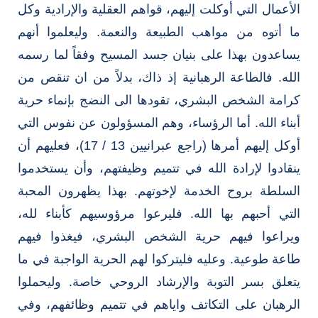
الأعمال التي أوكلت إليهم، قواهم العقلية والإرادية وكل
ما أتوه من مواهب الطبيعة والنعمة. وليعلموا أنهم
يساعدون بهذا على بنيان جسد المسيح وفقاً لما رسمه
الله. فالطاعة الرهبانية إذ ذاك، بدلاً من ان تنقص من
كرامة الشخص البشري، تقودها الى النضج بإنماء حرية
أبناء الله. أما الرؤساء، وهم المسؤولون عن نفوس التي
أوكل إليهم أمرها (راجع عبرانيين 13 / 17)، فعليهم أن
ينقادوا لإرادة الله في تتميم وظيفتهم، وأن يستخدموا
السلطة بروح الخدمة لإخوتهم. بهذا يظهرون المحبة
التي أحبهم بها الله. فليرعوا مرؤوسيهم كأبناء لله،
ويراعوا فيهم حرية الشخص البشري، فيغذوا فيهم
طاعة طوعية. وعليه فليتركوا لهم الحرية الواجبة في ما
يتعلق بسر التوبة والإرشاد الروحي خاصة. وليحملوا
الرهبان على التكاتف واياهم في تتميم وظائفهم، وفي