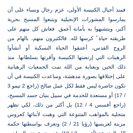
فمنذ أجيال الكنيسة الأولى، عزم رجال ونساء على أن
يمارسوا المشورات الإنجيلية ويتبعوا المسيح بحرية
أكبر، ويتشبهوا به بأمانة أعمق. فعاش كل منهم على
طريقته حياة ً كرسها لله. فالكثيرون منهم، بالهام من
الروح القدس، أعتنقوا الحياة النسكية أو أنشأوا
الرهبنات التي إرتضتها الكنيسة وأقرتها بسلطانها. منذ
ذلك الحين وبعناية من الله نمت الجمعيات الرهبانية
على إختلافها بصورة مدهشة، وساعدت الكنيسة في أن
تكون حاضرة ليس فقط لكل عمل صالح (راجع 2 تيمو 3
/ 17) أو مستعدة للخدمة في سبيل بنيان جسد المسيح،
(راجع أفسس 4 / 12) بل أكثر من ذلك، لكي تظهر
متحلية بالمواهب المتنوعة التي وهبت لأبنائها كعروس
مزينة لعريسها (رؤيا 21 / 2) وتعرف بواسطتها حكمة