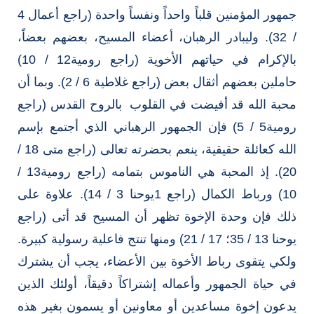
جمهور المؤمنين قلباً واحداً ونفساً واحدة (راجع أعمال 4
/ 32). وليبادر الرهبان، أعضاء المسيح، بعضهم بعضاً،
بالإكرام في حياتهم الأخوية (راجع رومية12 / 10)
حاملين بعضهم أثقال بعض (راجع غلاطية 6 / 2). وبما أن
محبة الله قد أفيضت في القلوب بالروح القدس (راجع
رومية5 / 5) فإن الجمهور الرهباني الذي أجتمع بإسم
الله كعائلة حقيقية، ينعم بحضرته تعالى (راجع متى 18 /
20). إذ المحبة هي الناموس بتمامه (راجع رومية13 /
10) ورباط الكمال (راجع 1يوحنا 3 / 14). علاوة على
ذلك فإن وحدة الإخوة تظهر أن المسيح قد أتى (راجع
يوحنا 13 / 35؛ 17 / 21) ومنها تنتج فاعلية رسولية كبيرة.
ولكي يتقوى رباط الأخوة بين الأعضاء، يجب أن يشترك
في حياة الجمهور وأعماله إشتراكاً دقيقاً، أولئك الذين
يدعون إخوة مساعدين أو معاونين أو يسمون بغير هذه