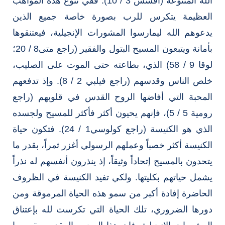
الله المتنوعة (أفسس 3 / 10). ففي تنوع هذه المواهب
العظيمة يتكرس للرب بصورة خاصة جميع الذين
يدعوهم الله ليمارسوا المشورات الإنجيلية، فيعتنقوها
بأمانة ويتبعون المسيح البتول والفقير (راجع متى8 / 20؛
لوقا 9 / 58) الذي، بطاعته حتى الموت على الصليب،
خلص الناس وقدسهم (راجع فيلبي 2 / 8). وإذ تدفعهم
المحبة التي أفاضها الروح القدس في قلوبهم (راجع
رومية 5 / 5)، فإنهم يحيون أكثر فأكثر للمسيح ولجسده
الذي هو الكنيسة (راجع كولوسي1 / 24). فتكون حياة
الكنيسة أكثر خصباً وعملهم الرسولي أغزر ثمراً، بقدر ما
يتحدون بالمسيح إتحاداً وثيقاً، إذ ينذرون أنفسهم له نذراً
يشمل حياتهم بكليتها. ولكي تفيد الكنيسة في الظروف
الحاضرة إفادة أكبر من سمو هذه الحياة المرموقة ومن
دورها الضروري، تلك الحياة التي تكرست لله بإعتناق