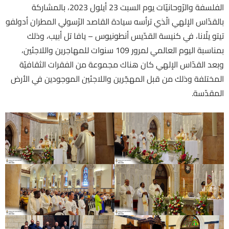
الفلسفة والرّوحانيّات يوم السبت 23 أيلول 2023، بالمشاركة
بالقدّاس الإلهي الّذي ترأسه سيادة القاصد الرّسولي المطران أدولفو
تيتو يلّانا، في كنيسة القدّيس أنطونيوس – يافا تل أبيب، وذلك
بمناسبة اليوم العالمي لمرور 109 سنوات للمهاجرين واللاجئين،
وبعد القدّاس الإلهي كان هناك مجموعة من الفقرات الثقافيّة
المختلفة وذلك من قبل المهجّرين واللاجئين الموجودين في الأرض
المقدّسة.