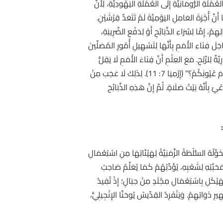
ةِ الرُّومَانِيَّةِ إِلَى العُمْلَةِ اليَهُودِيَّةِ، لِأَنَّ
َّ أُجْرَةَ العَامِلِ اليَوْمِيَّةَ لَمْ تَتَعَدَّ قِرْشَيْنِ.
، إِمَّا لِشِرَاءِ الذَّبَائِحِ أَوْ لِدَفْعِ الضَّرِيبَةِ،
خِلَ فِنَاءِ الأُمَمِ بِأَنَّهَا لِتَسْهِيلِ أُمُورِ المُصَلِّينَ
 لِلرِّبْحِ. مَعَ العِلْمِ أَنَّ فِنَاءَ الأُمَمِ لَا يَقِلُّ
قَدَاسَةً عَنْ فِنَاءِ اليَهُودِ، كَمَا حَذَّرَ الرَّبُّ عَلَى لِسَانِ النَّبِيِّ إِرْمِيَا: “أَفَصَارَ هَذَا البَيْتُ الَّذِي دُعِيَ بِاسْمِي مَغَارَةَ لُصُوصٍ أَمَامَ عُيُونِكُمْ؟” (إِرْمِيَا 7: 11). لِذَلِكَ لَا عَجَبَ مِنْ
َنَّهُ بَيْتُ صَلَاةٍ. ثُمَّ إِنَّ هَذِهِ الذَّبَائِحَ
لُهُ السُّلْطَةُ الزَّمَنِيَّةُ لِهَيْئَاتِهَا مِنِ اسْتِعْمَالِ
َّتِهِ لِشَعْبِهِ، يُؤَدِّبُهُمْ كَمَا يُعَلِّمُ صَاحِبُ
ابْنٍ يَرْتَضِيهِ” (العبرانيين 12: 6). وَهَذَا هُوَ مَفْهُومُ تَطْهِيرِ الهَيْكَلِ بِاسْتِعْمَالِ مِجْلَدٍ مِنْ حِبَالٍ؛ إِذْ تُفِيدُ
ِيرِ ذَوَاتِهِمْ. وَيَنْفَرِدُ القِدِّيسُ يُوحَنَّا الإِنْجِيلِيُّ،