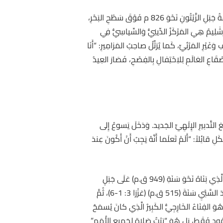
تُشيرُ عِبارَةُ ” فَصَعِدَ يَسُوعُ ” إِلى الصُّعُودِ الجُغْرافِيِّ نَحْوَ أُورَشَلِيمَ القائِمَةِ عَلَى مُرْتَفَعٍ شَاهِقٍ (لُوقا 19: 45)، إِذْ يَبْلُغُ قِمَّةُ جَبَلِ الزَّيْتُونِ نَحْوَ 826 م فَوْقَ سَطْحِ البَحْرِ،
رَشَلِيمُ هِيَ المَرْكَزُ الدِّينِيُّ وَالسِّياسِيُّ فِي
يْرِ المَرْئِيِّ، كَما يُرَتِّلُ صاحِبُ المَزامِيرِ: “أَنَا
ُورَشَلِيمَ كانَ اليَهُودُ يَأْتُونَ مِنْ كُلِّ أَصْقَاعِ العَالَمِ لِلاِحْتِفالِ بِالفِصْحِ، فَصَارَ العِيدُ
لتَّدبيرِ الإِلَهِيِّ الجَديد. وَدَخَلَ يَسوعُ إِلى
قائِلاً: “أَلَمْ تَعلَما أَنَّهُ يَجِبُ أَنْ أَكُونَ عِندَ
فَفِي الأَصْلِ اليُونانِيِّ ἱερόν (مَعناهُ: المُقَدَّس، وَفِي العِبريَّةِ “הֵיכָל “)، وَتَدُلُّ عَلَى هَيْكَلِ سُلَيْمانَ الَّذِي بَنَاهُ نَحْوَ سَنَةِ (949 ق.م) عَلَى جَبَلٍ
مُشْرِفٍ عَلَى المَدِينَةِ. إِلّا أَنَّ ذٰلِكَ الهَيْكَلَ قَد هَدَمَهُ البَابِلِيُّونَ (2 ملوك 25). ثُمَّ أُعيدَ بِناؤُهُ عَلَى يَدِ زَرُبّابِل حاكِمِ يَهوذا بَعْدَ السَّبْيِ سَنَةَ (515 ق.م) (عَزْرَا 3: 1-6)، ثُمَّ
ُوَ الفِنَاءُ الخَارِجِيُّ الكَبِيرُ الَّذِي كانَ يُسمَحُ
أَنَّهُ لَيسَ مَحسُوبًا عَلَى اليَهُودِ فَقَط، بَل هُوَ “بَيْتُ صَلاةٍ لِجَمِيعِ الأُمَمِ”