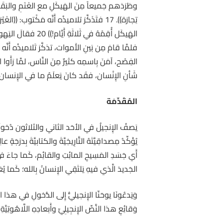
شَأنِ الإِنْسان، فقَد كانَ يَعلَمُ ما في الإِنسان.
المُقَدِّمَة
يُؤَكِّدُ مِصداقِيَّتَهُ التَّارِيخِيَّةَ والكتابيَّةَ بِدر
أَي جَسَدِ المَسِيحِ المائِتِ والقائِم، كَما جاءَ في كَ
الجَديدَ الَّذي فيهِ يَلتَقِي الإِنسانُ بِالله؛ كَما يُعَلِّم
وَيَدعُونَا يوحَنّا الإِنجيليُّ إِلى الدُّخولِ في هذا اله
وَقائِعِ هذا النَّصِّ الإِنجِيلِيّ وأَبعادِهِ اللَّاهُوتِيَّةِ و