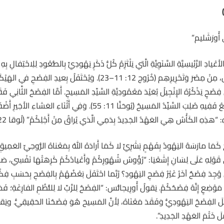
 أُورَشَليم”
ذِكْرَى خُرُوجِ شَعْبِ العَهْدِ القَدِيمِ، بَنِي إِسْرَائِيل، مِنْ مِصْرَ وَتَحْرِيرِهِم (خ
في إِنْجِيلِ يُوحَنَّا (يُوحَنَّا 6: 4)، وَأَمَّا الفِصْحُ الرَّابِعُ فَفِيهِ صُلِبَ السّ
ِهِ: “هذِهِ الكَأْسُ هِيَ العَهْدُ الجَدِيدُ بِدَمِي الَّذي يُراقُ مِنْ أَجْلِكُمْ” (لُوقا 22: 20).
َمَا مارَسَهُ اليَهُودُ بِفَهْمٍ بَشَرِيٍّ لا كَمَا أَرادَهُ اللهُ بِمَعْناهُ الرُّوحِيِّ العَمِيقِ. 
قَوْلِهِ عَلَى لِسَانِ إِشَعْيَا: “رُؤُوسُ شُهُورِكُمْ وَأَعْيادُكُمْ كَرِهَتْهَا نَفْسِي، صَارَت
” هَلْ وُجِدَ فِصْحٌ آخَرُ غَيْرُ فِصْحِ اليَهُودِ؟ رُبَّما احْتَفَلَ بَعْضُهُمْ بِالفِصْحِ بِحَسَبِ 
 (خُرُوج 12: 11)، وَلَمْ يَقُلْ فِي مَوْضِعٍ إِنَّهُ فِصْحُكُمْ. يَقولُ أُورِيجانُّس: “الفِصْحُ لِلرَّبِّ لا لِلنُّظُمِ الفا
بَطُلَ الفِصْحُ اليَهُودِيُّ وَفَقَدَ مَعْنَاهُ، لِأَنَّ المَسِيحَ هُوَ فِصْحُنَا الحَقِيقِيُّ
لَ خَتْمَ العَهْدِ الجَدِيدِ”.