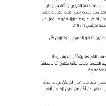
 الحَيَواناتِ المُخَصَّصَةِ لِلقَرابِينِ وَالتَّقادِيمِ. وَكانَ
يَفصِلُ هٰذَا الرِّواقَ عَن فِنَاءِ اليَهُودِ حاجِزٌ خَاصٌّ عَلَيهِ كِتاباتٌ تَحذِيرِيَّةٌ تُهَدِّدُ كُلَّ غَيرِ يَهودِيٍّ يَتَجاوَزُهُ بِالمَوتِ (أَعْمال 21: 28). وَقَد وُجِدَت إِحْدَى هٰذِهِ الكِتاباتِ بِاللُّغَةِ
 وَمَنْ يُقبَضْ عَلَيهِ مُتَجَاوِزًا، فَهُوَ مَسْؤُولٌ عَن
ةِ (مَرْقُس 11: 15).
طْلُبُونَ مَا هُوَ لِلمَسِيحِ، إِذْ يَعْتَبِرُونَ كُلَّ
ِحَسَبِ الشَّرِيعَةِ. وَيُعَلِّقُ القِدِّيسُ يُوحَنَّا
الحَجَرِيَّةِ، وَلِذَلِكَ كَانُوا يَظُنُّونَ أَنَّهُ لَا خَطِيئَةَ
ا ضَخْمَةً جِدًّا.
 الحَمَلِ، كَمَا جَاءَ: “فَإِنْ لَمْ يَكُنْ فِي يَدِ المَرْأَةِ
 الكَاهِنُ فَتَطْهُر”(لَاويِّين 12: 8). وَقَدْ كَشَفَ عِلْمُ الآثَارِ فِي القُدْسِ عَنْ أَكْثَرَ مِنْ ثَلَاثِينَ بُرْجًا مِنْ أَبْرَاجِ