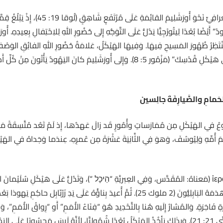
َيْضًا بُعْدًا لِيتُورْجِيًّا يَدُلُّ عَلَى التَّوَجُّهِ إِلى حُضُورِ اللهِ لِلاِحْتِفالِ بِعِيدِهِ. أُو
َظِرُ ظُهُورَ المَسِيحِ فِيهَا. وَفِيهَا الهَيْكَلُ، عَلامَةُ حُضُورِ اللهِ الفائِقِ الوَصْفِ وَغَ
بِكَثْرَةِ رَحْمَتِكَ أَدْخُلُ بَيْتَكَ، وَبِخَشْيَتِكَ أَسْجُدُ فِي هَيْكَلِ قُدْسِكَ” (مَزْمُور 5: 8). وَإِلى أ
لحَمامِ والصَّيارِفَةَ جالِسين
ُ في الهَيْكَلِ مِن مُمَارَساتٍ وأُمُورٍ قَد زالَ عَهدُها، إِذ لَمْ تَعُد مُتَّسِقَةً مَعَ ا
َ أُمِّهِ وَلِيُوسُفَ، وَهوَ فِي الثَّانِيَةَ عَشْرَةَ مِن عُمرِهِ، عِندَما وَجَداهُ في الهَيْكَلِ 
َاخِرَةٍ. وَالمُشارُ إِلَيهِ هُنا بِالتَّحْدِيدِ هُوَ “فِنَاءُ الأُمَمِ” أَو “رِواقُ الأُمَمِ”، وَه
فِيهِ لِغَيرِ اليَهُودِ أَنْ يَقِفُوا لِلتَّعبُّدِ وَالصَّلاةِ (مَتّى 21: 21). وَبِذٰلِكَ يَأخُذُ الهَيْكَلُ بُعْدًا شُمُولِيًّا، لِ