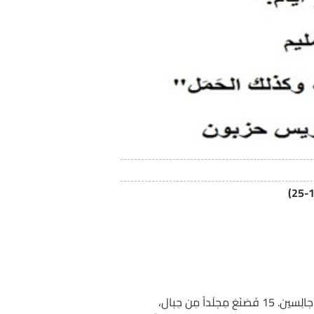
13 وكانَ فِصحُ اليَهود قَريباً، فصَعِدَ يسوعُ إِلى أُورَشَليم، 14 فوَجَدَ في الهَيكَلِ باعةَ البقَرِ والغَنَمِ والحَمامِ والصَّيارِفَةَ جالِسين. 15 فَصَنَعَ مِجلَداً مِن حِبال،