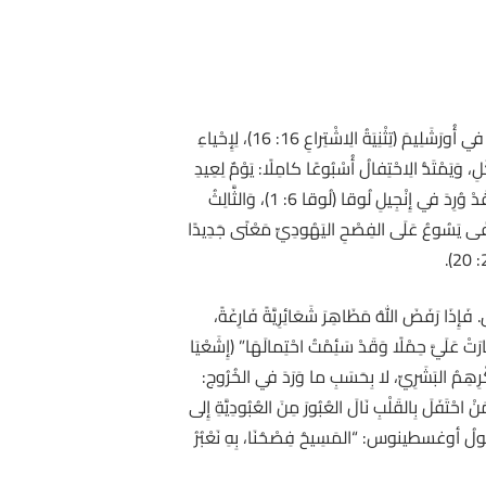
تُشيرُ عِبارَةُ “فِصْحُ” في العِبْرِيَّةِ פֶּסַח إِلى أَحَدِ الأَعْيادِ الرَّئِيسِيَّةِ السَّنَوِيَّةِ الَّتي يَلْتَزِمُ كُلُّ ذَكَرٍ يَهُودِيٍّ بِالصُّعُودِ لِلِاحْتِفالِ بِهِ في أُورَشَلِيمَ (تِثْنِيَةُ الِاشْتِراعِ 16: 16)، لِإِحْياءِ
ُرُوج 12: 11–23). وَيُحْتَفَلُ بِعيدِ الفِصْحِ في الهَيْكَلِ، وَيَمْتَدُّ الِاحْتِفالُ أُسْبُوعًا كامِلًا: يَوْمٌ لِعِيدِ
الفِصْحِ، تَتْبَعُهُ أَيَّامُ عِيدِ الفَطِيرِ. وَهَذا هُوَ أَوَّلُ فِصْحٍ يَذْكُرُهُ الإِنْجِيلُ بُعَيْدَ مَعْمُودِيَّةِ السَّيِّدِ المَسِيحِ. أَمَّا الفِصْحُ الثَّانِي فَقَدْ وُرِدَ في إِنْجِيلِ لُوقا (لُوقا 6: 1)، وَالثَّالِثُ
َيِّدُ المَسِيحُ (يُوحَنَّا 11: 55). وَفِي أَثْنَاءِ العَشاءِ الأَخِيرِ أَضْفَى يَسُوعُ عَلَى الفِصْحِ اليَهُودِيِّ مَعْنًى جَدِيدًا
فَإِذَا رَفَضَ اللهُ مَظَاهِرَ شَعَائِرِيَّةً فَارِغَةً،
ْ عَلَيَّ حِمْلًا وَقَدْ سَئِمْتُ احْتِمالَهَا” (إِشَعْيَا
فِكْرِهِمُ البَشَرِيِّ، لا بِحَسَبِ ما وَرَدَ في الخُرُوج:
رِغَةِ؛ فَمَنْ احْتَفَلَ بِالقَلْبِ نَالَ العُبُورَ مِنَ العُبُودِيَّةِ إِلى
. ويَقولُ أوغسطينوس: “المَسِيحُ فِصْحُنَا، بِهِ نَعْبُرُ