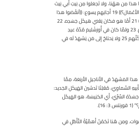
َيارِفَةِ وقلَبَ طاوِلاتِهم، 16 وقالَ لِباعَةِ الحَمام: ((اِرفَعوا هذا مِن ههُنا، ولا تَجعَلوا مِن بَيتِ أَبي بَيتَ
تِجارَة)). 17 فتَذَكَّرَ تلاميذُه أَنَّه مَكْتوب: ((الغَيْرَةُ على بَيتِكَ ستَأكُلُني)). 18 فأجابَه اليَهود: ((أَيَّ آيةٍ تُرينا حتَّى تَعمَلَ هذه الأَعْمَال؟)) 19 أَجابَهم يسوع: ((اُنقُضوا هذا
الهَيكَل أُقِمْهُ في ثَلاثَةِ أَيَّام!)) 20 فقالَ اليَهود: ((بُنِيَ هذا الهَيكَلُ في سِتٍّ وأَربَعينَ سَنَة، أوَأَنتَ تُقيمُه في ثَلاَثةِ أيَّام؟)) 21 أَمَّا هو فكانَ يَعْني هَيكَلَ جَسَدِه. 22
فلمَّا قامَ مِن بَينِ الأَموات، تذكَّرَ تَلاميذُه أَنَّه قالَ ذلك، فآمنوا بِالكِتابِ وبِالكَلِمَةِ الَّتي قالَها يسوع. يسوع في اورشليم. 23 ولمَّا كانَ في أُورَشَليمَ مُدَّةَ عيدِ
الفِصْح، آمَنَ بِاسمِه كثيرٌ مِنَ النَّاس، لمَّا رَأَوا الآياتِ الَّتي أَتى بِها. 24 غَيرَ أَنَّ يسوعَ لم يَطمَئِنَّ إِلَيهم، لِأَنَّه كانَ يَعرِفُهم كُلَّهم 25 ولا يَحتاجُ إِلى مَن يَشهَدُ لَه في
اثون دُخولَ يسوعَ إِلى الهَيكَلِ وطَردَهُ لِلباعةِ والصَّيارِفَةِ (يوحنا 2: 13-25). وقد وَرَدَ هذا المَشهَدُ في الأَناجيلِ الأَربَعَة، مِمَّا
ِأَبيهِ السَّماوِيّ، مُعْلِنًا تَدشينَ الهَيكَلِ الجَديد:
 جَسَدُهُ السِّرِّيّ، أَي الكنِيسَة، هو الهَيكَلَ
 16).
وات. ومِن هُنا تَكمُنُ أَهمِّيَّةُ التَّأَمُّلِ في