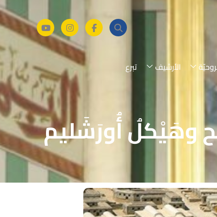
روحيّة
الأرشيف
تبرع
ح وهَيْكلُ أُورَشَليم