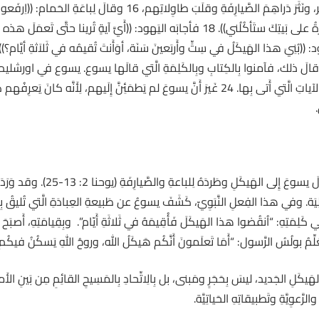
وطَرَدَهم جَميعاً مِنَ الهَيكَلِ مع الغَنَمِ والبَقَر، ونَثَرَ دَراهِمَ الصّ
يَصفُ الإِنجيلُ في الأحَد الثاني والثل
َجَةٍ عالِيَة. وفي هذا الفِعلِ النَّبَوِيّ، كَشَفَ يسوعُ عن طَبيعةِ العِبادَةِ الَّتي تُليقُ ب
لِمَتِهِ: “اُنقُضوا هذا الهَيكَلَ فَأُقِيمَهُ في ثَلاثَةِ أَيّام”. وبِقِيامَتِهِ، أَصبَحَ
ُ بولُسُ الرَّسول: “أَمَا تَعلَمونَ أَنَّكُم هَيكَلُ الله، وروحُ اللهِ يَسكُنُ فيكُم؟” (1 قورنتس 3:
َيكَلِ الجَديد، ليسَ بِحَجَرٍ ومَبنى، بل بِالِاتِّحادِ بِالمَسِيحِ القائِمِ مِن بَينِ الأَم
الرَّعوِيَّةِ وتَطبيقاتِهِ الحَياتِيَّة.