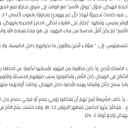
رَ أَنَّهُ فِي أَجْنِحَةِ الهَيْكَلِ، تَحَوَّلَ “رِواقُ الأُمَمِ” مَعَ الوَقتِ إِلى سُوقٍ تِجارِيَّةٍ لِبَيْعِ
فْرِ بِباريس، وَنَصُّها: “يُحَرَّمُ عَلَى الغُرَبَاءِ تَخَطِّي الحَاجِزِ المُحِيطِ بِالهَيْكَلِ،
لأُمَمِ” لَمْ يَكُنْ أَقَلَّ قَداسَةً مِن فِنَاءِ اليَهُودِ، بَل هُوَ فِنَاءٌ لِعِبادَةِ اللهِ وَالصَّلا
َوْغُسْطِينُوس، إِلَى: ” هَؤُلَاءِ الَّذِينَ يَطْلُبُونَ مَا لِذَوَاتِهِمْ دَاخِلَ الكَنِيسَةِ، وَلَا يَ
ِ المُعَدَّةِ لِلَّذَبِحِ، إِذْ كَانَ مَطْلُوبًا مِنَ اليَهُودِ تَقْدِيمُهَا تَكْفِيرًا عَنِ الخَطَايَا ب
لذَّبَائِحَ فِي الهَيْكَلِ كَانَ النَّاسُ يُقَدِّمُونَهَا بِسَبَبِ مَيُولِهِمُ الجَسَدِيَّةِ وَقُلُوبِهِمُ 
َدْ سَمَحَ حَنَّانُ وَقَيَافَا بِهَذِهِ التِّجَارَةِ دَاخِلَ الهَيْكَلِ، وَكَانَتْ أَرْبَاحُهُمَا مِنْهَ
ِ، إِذْ كَانَتِ الشَّرِيعَةُ تُتِيحُ لَهُمْ أَنْ يُقَدِّمُوا زَوْجَيّ يَمَامٍ أَوْ فَرْخَي حَمَامٍ بَدَلَ
ثَمَنُ حَمَلٍ، فَلْتَأْخُذْ زَوْجَيّ يَمَامٍ أَوْ فَرْخَي حَمَامٍ… فَيُكَفِّرُ عَنْهَا
كَلِ (رَاجِعْ لُوقَا 2: 24).