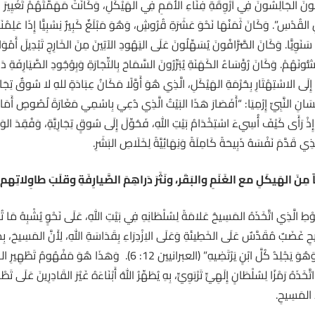
َ الجَالِسُونَ فِي أَرْوِقَةِ فِنَاءِ الأُمَمِ فِي الهَيْكَلِ، وَكَانَتْ مَهَمَّتُهُمْ تَغْيِيرَ العُمْلَ
 القُدْسِ”. وَكَانَ ثَمَنُهَا نَحْوَ عَشَرَةِ قُرُوشٍ، وَهُوَ مَبْلَغٌ كَبِيرٌ نِسْبِيًّا إِذَا عَلِمْنَا أَن
نَوِيًّا. وَكَانَ الصَّرَّافُونَ يُسَهِّلُونَ عَلَى اليَهُودِ الآتِينَ مِنَ الخَارِجِ تَبْدِيلَ أَمْوَالِهِمْ
ُّونَهُمْ. وَكَانَ رُؤَسَاءُ الكَهَنَةِ يُبَرِّرُونَ السَّمَاحَ بِالتِّجَارَةِ وَبِوُجُودِ الصَّيَارِفَةِ دَا
إِلَى الاسْتِهْتَارِ بِحُرْمَةِ الهَيْكَلِ، الَّذِي هُوَ أَوَّلًا مَكَانُ عِبَادَةٍ للهِ لا سُوقٌ تِجَارِيَّةٌ
 رَأَى كَيْفَ أُسِيءَ اسْتِخْدَامُ بَيْتِ اللهِ، فَحُوِّلَ إِلَى سُوقٍ تِجَارِيَّةٍ، وَفُقِدَ الوَعْيُ بِأ
ِي قَدَّمَ نَفْسَهُ ذَبِيحَةً كَامِلَةً وَنِهَائِيَّةً لِخَلَاصِ البَشَرِ.
ِنَ الهَيكَلِ مع الغَنَمِ والبَقَر، ونَثَرَ دَراهِمَ الصَّيارِفَةِ وقلَبَ طاوِلاتِهم:
طِ الَّذِي اتَّخَذَهُ المَسِيحُ عَلامَةً لِسُلْطَانِهِ فِي بَيْتِ اللهِ، عَلَى نَحْوٍ يُشْبِهُ مَا تُخَوِّ
 غَضَبٌ مُقَدَّسٌ عَلَى الخَطِيئَةِ وَعَلَى الاِزْدِرَاءِ بِقَدَاسَةِ اللهِ، لِأَنَّ المَسِيحَ، بِمَحَب
الرِّسَالَةِ إِلَى العِبْرَانِيِّينَ: “فَمَنْ أَحَبَّهُ الرَّبُّ أَدَّبَهُ، وَهُوَ يَجْلِدُ كُلَّ 
خَذَهُ رَمْزًا لِسُلْطَانٍ إِلَهِيٍّ تَرْبَوِيٍّ، بِهِ يُطَهِّرُ اللهُ أَبْنَاءَهُ غَيْرَ القَادِرِينَ عَلَى تَطْه
دِ المَسِيحِ.