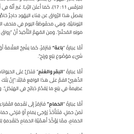
(مَرْقُس 11: 17)، كَمَا أَعلَنَ الرَّبُّ. غَي
اليُونانِيَّةِ، وَهِيَ مَحفُوظَةٌ اليَومَ فِي مَتحَفِ اللُّو
مَوتِهِ المُحتَّم”. وَمِنَ المُهِمِّ التَّأْكِيدُ أَنَّ “رِواقَ ا
أَمَّا عِبَارَةُ “
بَاعَةَ
“
فَتَرْمُزُ، كَمَا يَشْرَحُ العَلَّامَةُ أ
شَيْءٍ مَوْضُوعَ بَيْعٍ وَرِبْحٍ”.
أَمَّا عِبَارَةُ “
البَقَرِ وَالغَنَمِ
” فَتَدُلُّ عَلَى الحَيَوَانَات
الذَّهَبِيُّ الفَمِّ عَلَى هَذَا الوَاقِعِ قَائِلًا:”إِنَّ تِلْكَ ا
عَظِيمَةً فِي بَيْعِ مَا يُقَدَّمُ ذَبَائِحَ فِي الهَيْكَلِ”. وَق
أَمَّا عِبَارَةُ “
الحَمَامِ”
فَتَرْمُزُ إِلَى تَقْدِمَةِ الفُقَرَاء
الحَمَامِ، مِمَّا يُؤَكِّدُ أَهَمِّيَّةَ الحَمَامِ كَتَقْدِمَةٍ لِلهَيْ