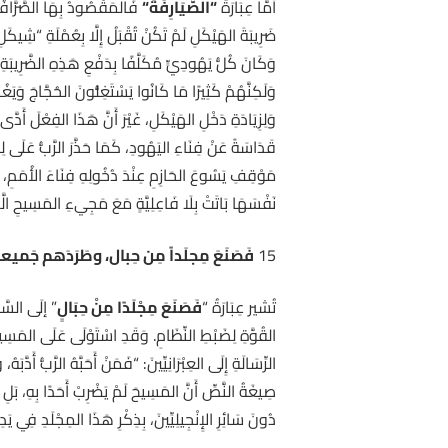
أَمَّا عِبَارَةُ
“
الصَّيَارِفَةَ
“
فَالْمَقْصُودُ بِهَا الصَّرَّافُون
ضَرِيبَةَ الهَيْكَلِ لَمْ تَكُنْ تُقْبَلُ إِلَّا بِعُمْلَةِ “شِيكَلِ
وَكَانَ كُلُّ يَهُودِيٍّ مُكَلَّفًا بِدَفْعِ هَذِهِ الضَّرِيبَةِ سَ
وَلَكِنَّهُمْ كَثِيرًا مَا كَانُوا يَسْتَغِلُّونَ الحُجَّاجَ وَيَغُش
وَلِزِيَادَةِ دَخْلِ الهَيْكَلِ، غَيْرَ أَنَّ هَذَا الفِعْلَ أَدَّى 
مَوْقِفِ يَسُوعَ الحَازِمِ عِنْدَ دُخُولِهِ فِنَاءَ الأُمَمِ، إِذْ
نَفْسَهَا بَاتَتْ بِلَا فَاعِلِيَّةٍ مَعَ مَجِيءِ المَسِيحِ الَّذ
15
فَصَنَعَ مِجلَداً مِن حِبال، وطَرَدَهم جَميعاً م
تُشير عِبَارَةُ “
فَصَنَعَ مِجْلَدًا مِنْ حِبَالٍ
” إلَى السَّوْ
القُوَّةِ لِضَبْطِ النِّظَامِ. وَقَدِ اسْتَوْلَى عَلَى المَسِيحِ
صِيغَةُ النَّصِّ أَنَّ المَسِيحَ لَمْ يَضْرِبْ أَحَدًا بِهِ، بَلِ اتَّ
دُونَ سَائِرِ الإِنْجِيلِيِّينَ، بِذِكْرِ هَذَا المِجْلَدِ فِي يَ