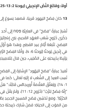
أولاً: وَقائِعُ النَّصِّ الإِنجِيلِيّ (يوحنا 2: 13-25)
13
كانَ فِصْحُ اليَهودِ قَريبًا، فَصَعِدَ يَسوعُ إِلى
يَرْتَبِطُ بِذَبِيحَتِهِ عَلَى الصَّلِيبِ، حِينَ قالَ لِتَلامِيذ
تُفيدُ عِبارَةُ “فِصْحُ اليَهُودِ” الإِشَارَةَ إِلى الفِصْحِ ك
نُسِبَ العِيدُ إِلى الشَّعْبِ لا إِلَيْهِ تَعَالَى؛ كَما في 
1: 14). وَيُعَلِّقُ العَلَّامَةُ أُورِيجانُّس قَائِلًا:
“إِنَّهُ فِصْحٌ لِلرَّبِّ”
الحُرِّيَّةِ”. وَمَعَ تَدْشِينِ فِصْحِ المَسِيحِ الجَدِيدِ 
مِنَ المَوْتِ إِلى الحَيَاةِ؛ فَمَنْ شَارَكَ ذَبِيحَتَهُ حَمَ