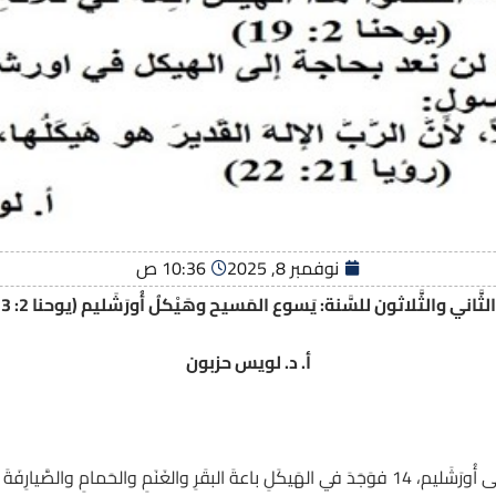
نوفمبر 8, 2025
10:36 ص
لثَّاني والثَّلاثون للسَّنة: يَسوع المَسيح وهَيْكلُ أُورَشَليم (يوحنا 2: 13-25)
أ. د. لويس حزبون