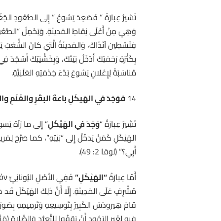
وَهِيَ مِنْ أَعْلَى نِقاطِ المَدينَةِ. وَيَحْمِلُ “الصُّعُودُ” أ
فِلَسْطِين آنَذَاكَ، وَالمَدينَةُ الَّتي كانَ الشَّعْبُ يَنْت
مُناسَبَةً لِإِعْلانِ يَسُوعَ بَدْءَ خِدْمَتِهِ العَلَنِيَّةِ.
14
فوَجَدَ في الهَيكَلِ باعةَ البقَرِ والغَنَمِ وا
تَشِيرُ عِبارَةُ “
وَجَدَ في الهَيْكَلِ
” إِلى ما رَآهُ يَسوع
الهَيْكَلِ كَمَنْ يَدخُلُ إِلى “بَيْتِهِ”، كما صَرَّحَ لِمَريم
أَبِي؟” (لوقا 2: 49).
أَمّا عِبارَةُ
“الهَيْكَلِ”
قامَ هِيرودُسُ الكَبِيرُ بِتَوسِيعِهِ وَتَرمِيمِهِ بِصُورَةٍ ف