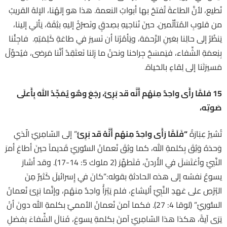
نُطيع، لأنَّ الطاعةَ تُفتحُ بها أبوابُ النعمة. هذا هو إلهُنا، الإلهُ القريبُ
من قلوبِ المُتألّمين. حينَ نُناجيهِ بصِدقٍ ونَصرُخُ إليهِ بثِقَة، يَأتي إلينا،
يَنظُرُ إلى حالِنا بعَينِ الرَّحمَة، ويَأمُرُنا أن نَسيرَ في طاعَةِ كَلِمَتِهِ. فاجِئُنا
بِنِعمَةِ الشِّفاء، فيَمسَحُ جِراحَنا ونحنُ ما زِلنا نَعتَقِدُ أنَّنا مَرضى، فيُحوِّلُ
مَسيرَتَنا إلى لِقاءٍ بالحَياة.
15
فلمَّا رأَى واحِدٌ مِنهُم أَنَّه قد بَرِئَ، رجَعَ وهُو يُمَجِّدُ اللهَ بِأَعلَى
صَوتِه،
تُشيرُ عِبَارَةُ
“
فَلَمَّا رَأَى واحِدٌ مِنهُم أَنَّهُ قد بَرِئَ
” إلى السّامِريّ الّذي
وَحدَهُ وَثِقَ بِكلمةِ الله، كما وثِقَ نُعمانُ السُّوريّ قَديماً حينَ أطاعَ أمرَ
النَّبيّ وأغتَسَلَ في الأُردنّ، فَتَطهَّرَ (2 ملوك 5: 14-17). وقد أشارَ
يسوعُ نفسُه إلى هذه الحادثةِ بقوله:”كانَ في إِسرائيلَ كَثيرٌ مِنَ
البُرْصِ على عَهدِ النَّبِيِّ أليشاع، فلم يَبْرَأْ واحِدٌ مِنهُم، وإنَّما بَرِئَ نُعمانُ
السُّوريّ” (لوقا 4: 27). فكما آمنَ نُعمانُ الأمميّ بكلمةِ الله دونَ أنْ
يَرَى آيةً، هكذا هذا السّامِريّ آمنَ بكلمةِ يسوعَ، فَنالَ الشِّفاءَ بفضلِ