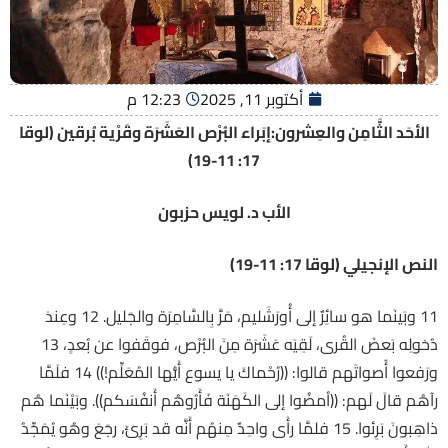
أكتوبر 11, 2025
12:23 م
الأحَد الثَّامِن والعِشرون:إبَراء البُرْص العَشَرَة وقَرْية بُرقين (لوقا
17: 11-19)
الأب د. لويس حزبون
النص الإنجيلي (لوقا 17: 11-19)
11 وبَينَما هو سائِرٌ إلى أُورَشَليم، مَرَّ بِالسَّامِرَة والجَليل. 12 وعِندَ
دُخولِه بَعضَ القُرى، لَقِيَه عَشَرَة مِنَ البُرْص، فوقَفوا عن بُعدٍ، 13
ورَفعوا أًصواتَهم قالوا: ((رُحْماكَ يا يسوع أَيُّها المُعَلِّم!)) 14 فلَمَّا
رآهُم قالَ لَهم: ((اُمضُوا إلى الكَهَنَة فَأَرُوهُم أَنفُسَكم)). وبَيْنَما هُم
ذاهِبونَ بَرِئوا. 15 فلمَّا رأَى واحِدٌ مِنهُم أَنَّه قد بَرِئَ، رجَعَ وهُو يُمَجِّدُ