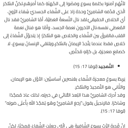
لأنَّهُم آمنوا بكلمةِ يسوعَ ومَضَوا إلى الكَهَنَةِ كما أمرَهُم،لكنَّ الشُّكرَ
الّذي قدَّمَه السّامِريُّ وحدَهُ زادَ على الشِّفاءِ الجسديِّ شِفاءَ الرّوحِ،
أي الخلاصَ الحقيقيَّ.لقد نالَ التِّسعةُ العَطيّةَ، أمّا السّامِريُّ فقد نالَ
المُعطي نفسه.نالَ الآخرونَ نعمةَ الجسد، وأمّا هو فنالَ نعمةَ
القلب.فالفرقُ بينَ الشِّفاءِ والخلاصِ هو الشُّكرُ؛ إذ يَتحوَّلُ الشِّفاءُ إلى
خَلاصٍ فقط عندما يَتَّحِدُ الإيمانُ بالشُّكرِ،ويَلتقي الإنسانُ بيسوعَ، لا
كصانِعِ معجزةٍ، بل كإلهٍ مُخلِّصٍ.
التَّمجيد
(لوقا 17: 15)
يَربِطُ يسوعُ معجزةَ الشِّفاءِ بعُنصرَينِ أساسيَّين: الأوَّل هو الإيمان،
والثّاني هو التَّمجيدُ والشُّكر.
وقد أدركَ السّامِريُّ هذا البُعدَ الثُّنائيَّ في خبرتِه، لذلك عادَ مُمجِّدًا
وشاكرًا. فالإنجيلُ يقول:”رَجَعَ السّامِريُّ وهُو يُمَجِّدُ اللهَ بِأَعلَى صَوتِه”
(لوقا 17: 15).
إنَّ قُدرةَ الرَّبِّ يسوعَ الشّافيةَ هي الّتي جعلَت الشِّفاءَ مُمكنًا، لكنَّ