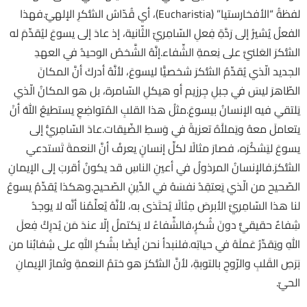
لفظةُ “الأفخارستيا” (Eucharistia)، أي قُدّاسُ الشُّكرِ الإلهيّ.فهذا
الفعلُ يُشيرُ إلى رَدَّةِ فِعلِ السّامِريّ الثّانية، إذ عادَ إلى يسوعَ ليُقدِّمَ له
الشُّكرَ العَلنيَّ على نِعمةِ الشِّفاء.إنَّهُ الشَّخصُ الوحيدُ في العهدِ
الجديد الّذي يُقدِّمُ الشُّكرَ شخصيًّا ليسوعَ، لأنَّهُ أدركَ أنَّ المكانَ
الطّاهرَ ليسَ في جبلِ جِرزيم أو هيكلِ السّامرة، بل هو المكانُ الّذي
يَلتقي فيه الإنسانُ بيسوعَ.مثلُ هذا القلبِ المُتواضِعِ يستطيعُ اللهُ أنْ
يتعاملَ معهُ ويَملأَهُ تعزيةً في وَسطِ الضّيقات.عادَ السّامِريُّ إلى
يسوعَ ليَشكُرَه، فصارَ مثالًا لكلِّ إنسانٍ يعرفُ أنَّ النعمةَ تَستدعي
الشُّكرَ.فالإنسانُ المرذولُ في أعينِ الناسِ قد يكونُ أقربَ إلى الإيمانِ
الصّحيح من الّذي يَعتقِدُ نفسَهُ في الدِّينِ الصّحيح.وهكذا يُقدِّمُ يسوعُ
لنا هذا السّامِريَّ الأبرصَ مِثالًا يُحتَذى به، لأنَّهُ يُعلِّمُنا أنَّه لا يوجدُ
شِفاءٌ حقيقيٌّ دونَ شُكرٍ،فالشِّفاءُ لا يَكتملُ إلّا عندَ مَن يُدرِكُ فِعلَ
اللهِ ويَقدِّرُ عَملَهُ في حياتِه.فلنبدأ نحن أيضًا بشُكرِ اللهِ على شِفائِنا من
بَرَصِ القَلبِ والرّوحِ بالتوبةِ، لأنَّ الشُّكرَ هو ختمُ النعمةِ وثمارُ الإيمانِ
الحيّ.