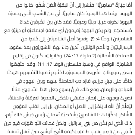
أمَّا عِبَارَةُ
“
سامِريًّا
” فتُشيرُ إلى أنَّ البقيّةَ الّذينَ شُفُوا كانوا من
اليَهود، بينَما هذا الوحيدُ كان سامِريًّا، أي من الشّعبِ الّذي يَحتقرُهُ
اليهودُ لكونِه غريبًا دينيًّا وعرقيًّا. فقد كان بينَ الطَّرفَين عَداءٌ
مُستحكِم، ولم يكنِ اليهودُ يُقيمونَ أيَّ علاقةٍ اجتماعيّةٍ أو دينيّةٍ مع
السّامِريّين (يوحنّا 4: 9). ويَعودُ أصلُ السّامِريّين إلى خَليطٍ مِن
الإسرائيليّينَ والأُممِ الوَثنيّين الّذينَ جاءَ بهمُ الأشوريّون بعدَ سقوطِ
المملكةِ الشّماليّة (2 ملوك 17: 24). وكانوا يَسكُنونَ في إقليمِ
السّامِرَة، الواقعِ في وَسطِ فلسطين (لوقا 17: 11)، وقد احتَفِظوا
ببعضِ موروثاتِ الشّريعةِ الموسويّةِ، لكنَّهم نَصَبوا لأنفُسِهم هيكلًا
خاصًّا على جبلِ جِرزيم، فازدادتِ الفاصلةُ بينهم وبينَ اليهودِ في
العبادةِ والإيمان. ومعَ ذلك، فإنَّ يسوعَ جعلَ هذا السّامِريَّ مثالًا
يُضيءُ بوجهِه على إيمانٍ حقيقيٍّ يتخطّى الحدودَ العِرقيّةَ والدينيّةَ،
ليُعلِّمَ أنَّ اللهَ لا يَنظُرُ إلى الأصلِ أو المكانِ، بل إلى القلبِ المؤمِنِ
الشّاكِر. يُذكِّرُنا هذا السّامِريُّ بِشَخصيّةِ نُعمانَ، رَئيسِ جَيشِ مَلِكِ أَرام،
ذاكَ الّذي لم يَكُن من بني إِسرائيل، ولكنَّ عَجائبَ اللهِ ظَهَرَت فيهِ حينَ
شُفِيَ من بَرَصِهِ بِسَببِ طاعَتِهِ لِكَلِمَةِ النَّبيِّ أليشَع، حينَ غَسَلَ نَفسَهُ