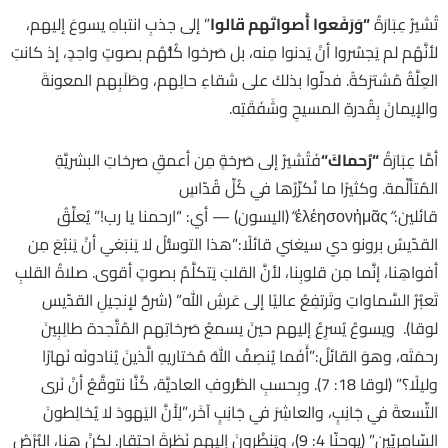
تُشيرُ عِبَارَةُ
“
وَرَفَعوا أَصواتَهم قالوا
” إلى جذبِ انتباهِ يسوعَ إليهم،
لأنَّهُم لم يَجسُروا أنْ يَدنوا مِنه، بل صَرخوا كُلُّهُم بصوتٍ واحِدٍ، إذ كانتِ
العِلَّةُ مُشترَكةً. فدلّوا بذلكَ على شقاءِ حالِهم، وطَلَبِهم المعونةَ
والإيمانَ بِقُدرةِ المسيحِ وشَفَقَتِه.
أمَّا عِبَارَةُ
“
رُحماكَ
“
فَتُشيرُ إلى صَرخةٍ مِن أعمقِ صرخاتِ البشريَّةِ
المُتألِّمة. وكثيرًا ما نُكرِّرُها في كُلِّ قُدّاسٍ
قائلين:
“
ἐλέησονἡμᾶς
“
(اليسون) — أي: “ارحمنا يا رب!” يُعلِّقُ
القدّيسُ برونو دي سيغني قائلًا:”هذا التوسُّلُ لا يَنبَغي أنْ يَنبُعَ مِن
أفواهِنا، إنَّما مِن قلوبِنا، لأنَّ القلبَ يَتكلَّمُ بصوتٍ أقوى. صلاةُ القلبِ
تَعبُرُ السَّماواتِ وتَرتفِعُ عاليًا إلى عَرشِ الله” (شرحٌ لإنجيلِ القدّيس
لوقا). ويسوعُ يُسرِعُ إليهم حينَ يسمعُ صَرخاتِهم المُتَّحِدة طالِبِينَ
رحمَتَه، وهوَ القائلُ:”أَفَما يُنصِفُ اللهُ مُختاريهِ الَّذينَ يُنادونَه نَهارًا
وليلًا؟” (لوقا 18: 7). وبِحسبِ الظُّروفِ العاديَّة، كُنَّا نتوقَّعُ أنْ نَرى
التِّسعةَ في جَانِبٍ، والعاشِرَ في جَانِبٍ آخَر،”لِأَنَّ اليَهودَ لا يُخالِطونَ
السّامِريّين” (يوحنّا 4: 9)، ويَنظُرونَ إليهم نَظرةَ احتِقار. لكنْ هنا، البُرْصُ