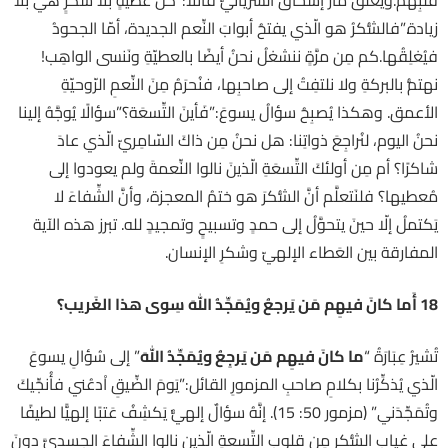
زيادة.”فالشُّكرُ هو الّذي يفتحُ أبوابَ النِّعم الجديدة، أمّا الجحودُ
فيُغلِقُها.كم مِن مرَّةٍ ننشغلُ نحنُ أيضًا بالعطيّةِ ونَنسى الواهِب!
نهتمُّ بالبركةِ ولا نلتفِتُ إلى صاحبِها، فنُحرَمُ مِنَ النِّعمِ الرّوحيّةِ
الأعمق. وهكذا يُصبِحُ سؤالُ يسوعَ:”فَأينَ التِّسعَة؟”سؤالًا يُوجَّهُ إلينا
نحنُ اليوم، لنُراجِعَ ذواتِنا: هل نحنُ مِن ذاكَ السّامِريّ الّذي عادَ
شاكرًا؟ أم مِن أولئكَ التِّسعَةِ الّذينَ نالوا النِّعمةَ ولم يعودوا إلى
مُعطيها؟ فلنَتعلَّم أنَّ الشُّكرَ هو ختمُ المعجزة، وأنَّ الشِّفاءَ لا
يَكتملُ إلّا حينَ يتحوَّلُ إلى حمدٍ وتسبيحٍ وتمجيدٍ لله. تبرز هذه الآية
المفارقة بين العَطاء الإلهيّ وشكرِ الإنسان.
18
أَما كانَ فيهِم مَن يَرجعُ ويُمَجِّدُ اللهَ سِوى هذا الغَريب؟
تُشيرُ عِبَارَةُ “
ما كانَ فيهِم مَن يَرجِعُ ويُمَجِّدُ اللهَ
” إلى سُؤالِ يسوعَ
الّذي يُذكِّرُنا بكلامِ صاحبِ المزمورِ القائل:”يَومَ الضِّيقِ اْدعُني فأُنجِّيكَ
وتُمَجِّدَني” (مزمور 50: 15). إنَّهُ سؤالٌ إلهيٌّ يَكشِفُ عَتبًا إلهيًّا لطيفًا
على غيابِ الشُّكرِ مِن قلوبِ التِّسعةِ الّذين نالوا الشِّفاءَ الجسديَّ دونَ