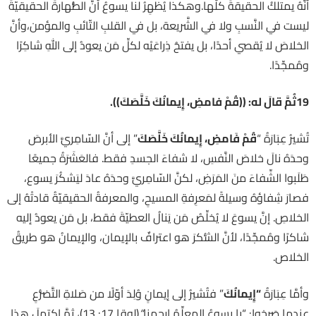
أنَّهُ يمتلكُ الحقيقةَ كلَّها.وهكذا يُظهِرُ لنا يسوعُ أنَّ الطُّهارةَ الحقيقيّةَ
ليست في النَّسبِ ولا في الشَّريعة، بل في القلبِ التّائبِ والمؤمن،وأنَّ
الخلاصَ لا يُقصي أحدًا، بل يفتحُ ذِراعَيْه لكلِّ مَن يعودُ إلى اللهِ شاكِرًا
ومُمجِّدًا.
19
ثُمَّ قالَ له: ((قُمْ فامضِ، إِيمانُكَ خَلَّصَكَ))
.
تُشيرُ عِبَارَةُ “
قُمْ فَامضِ، إِيمانُكَ خَلَّصَكَ
” إلى أنَّ السّامِريَّ الأبرصَ
وحدَهُ نالَ خلاصَ النَّفسِ، لا شفاءَ الجسدِ فقط. فالعَشَرَةُ جميعًا
طَلَبوا الشِّفاءَ منَ المَرَضِ، لكنَّ السّامِريَّ وحدَهُ عادَ ليَشكُرَ يسوع،
فصارَ شِفاؤهُ وسيلةً لمَعرِفةِ المسيحِ، والمعرفةُ الحقيقيّةُ قادتْهُ إلى
الخلاصِ. إنَّ يسوعَ لا يُخلِّصُ مَن يَنالُ العطيّةَ فقط، بل مَن يعودُ إليه
شاكرًا ومُمجِّدًا، لأنَّ الشُّكرَ هو اعترافٌ بالإيمان، والإيمانُ هو طريقُ
الخلاص.
وأمَّا عِبَارَةُ
“
إِيمانُكَ
” فتُشيرُ إلى إيمانٍ وُلِدَ أوّلًا من صَلاةِ التَّضرُّعِ
عندما صَرخوا: “يا يسوعُ المعلِّمُ ارحمنا
“
(لوقا 17: 13)، ثمَّ اكتملَ هذا