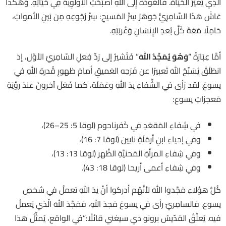
الَّذِي يُغَيِّرُ الحَيَاةَ. فَالعَودَةُ إِلَى اللهِ أَصبَحَتِ الأَولَوِيَّةَ فِي حَيَاتِهِ. وَهَكَذَا
عَاشَ هَذَا السَّامِرِيُّ جَوهَرَ سِرِّ المَسيحِ: سِرَّ رُجُوعِهِ مِن بَينِ الأَمواتِ،
حَامِلًا مَعَهُ كُلَّ بُعدِ الإِنسَانِ وَغُربَتِهِ.
أمَّا عِبَارَةُ “
وَهُوَ يُمَجِّدُ اللهَ
” فَتُشيرُ إلى رَدِّ فِعلِ السّامِريّ الأوّل، إذ
انطَلَقَ يُسَبِّحُ اللهَ تَعبيرًا عن فَرَحِه العَميقِ أمامَ ظهورِ قُدرةِ اللهِ في
يسوعَ. لقد رَأى في الشِّفاءِ يدَ اللهِ وعَمَلَهُ، كما فَعَلَ آخرونَ عندَ رؤيَةِ
مَعجزاتِ يسوع:
في شِفاءِ المَقعَدِ في كَفرناحوم (لوقا 5: 25–26)،
وفي إحياءِ ابنِ أرمَلَةِ نايين (لوقا 7: 16)،
وفي شِفاءِ المرأةِ المَحنيَّةِ الظَّهر (لوقا 13: 13)،
وفي شِفاءِ أعمى أريحا (لوقا 18: 43).
كُلُّ هؤلاءِ مَجَّدوا اللهَ لأنَّهُم أدركوا أنَّ يدَ اللهِ تعملُ في شخصِ
يسوع. فالسامِريّ رأى في يسوعَ مَجدَ اللهِ، فمَجَّدَ اللهَ الّذي يَعملُ
فيه. يُعلِّقُ القدّيسُ برونو دي سيغني قائلًا:”في الواقع، يُمثِّلُ هذا