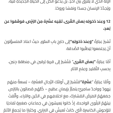
الإلهُ الذي لا يُفرِّقُ بينَ أحدٍ، بل يدعو الكلَّ إلى الحياةِ الجديدةِ فيه،
ويُجدِّدُ الإنسانَ جسدًا ونفسًا وروحًا.
12
وعِندَ دُخولِه بَعضَ القُرى، لَقِيَه عَشَرَة مِنَ البُرْص، فوقَفوا عن
بُعدٍ،
تُشيرُ عِبَارَةُ
“
وَعِندَ دُخولِهِ
“
إلى خارجِ بابِ السُّور، حيثُ اعتادَ المتسوِّلونَ
أنْ يَجتمعوا لِيَطلُبوا الصَّدقة.
أمَّا عِبَارَةُ
“
بَعضَ القُرى
” فَتُشيرُ إلى قريةِ بُرقين في مِنطقةِ جِنين،
بِحسبِ التَّقليدِ وعِلمِ الآثار.
وأمَّا عِبَارَةُ “
عَشَرَة
“
فَتُشيرُ إلى أولئكَ الرِّجالِ العَشَرَة – تِسعةٌ مِنهُم
يَهودٌ وواحِدٌ سامِريٌّ يتميَّزُ بإيمانٍ عظيمٍ – كُلُّهُم مُصابُونَ بالبُرْص.
جَمَعَهُمُ المَرَضُ المُشتركُ، معَ اختلافِهم في الدِّينِ والآراء، وألَّفَتْ
بَينَهُمُ البَلْوى الواحِدة، إذْ كانوا يَعيشونَ في جَماعاتٍ صَغيرةٍ تَفاديًا
للوُحوشِ الكاسِرةِ الّتي كانتْ تَعيشُ في البَراري. وكثيرًا ما يُجمِعُ الألَمُ