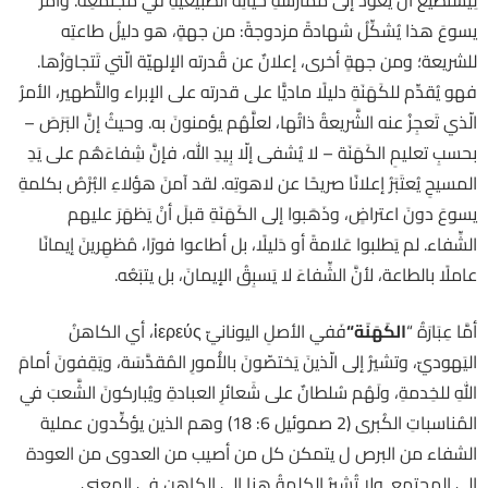
يسوعَ هذا يُشكِّلُ شهادةً مزدوجةً: من جهةٍ، هو دليلُ طاعتِه
للشريعة؛ ومن جهةٍ أخرى، إعلانٌ عن قُدرته الإلهيّة الّتي تَتجاوَزُها.
فهو يُقدِّم للكَهَنَةِ دليلًا ماديًّا على قدرته على الإبراء والتَّطهير، الأمرُ
الّذي تَعجِزُ عنه الشَّريعةُ ذاتُها، لعلَّهُم يؤمنونَ به. وحيثُ إنَّ البَرَصَ –
بحسبِ تعليمِ الكَهَنَة – لا يُشفى إلّا بِيدِ الله، فإنَّ شِفاءَهُم على يَدِ
المسيحِ يُعتَبَرُ إعلانًا صريحًا عن لاهوتِه. لقد آمنَ هؤلاءِ البُرْصُ بكلمةِ
يسوعَ دونَ اعتراضٍ، وذَهَبوا إلى الكَهَنَةِ قبلَ أنْ يَظهَرَ عليهم
الشِّفاء. لم يَطلبوا عَلامةً أو دَليلًا، بل أطاعوا فورًا، مُظهِرينَ إيمانًا
عاملًا بالطاعة، لأنَّ الشِّفاءَ لا يَسبِقُ الإيمانَ، بل يتبَعُه.
أمَّا عِبَارَةُ “
الكَهَنَة
“
فَفي الأصلِ اليونانيّ ἱερεύς، أي الكاهنُ
اليَهوديّ، وتشيرُ إلى الّذينَ يَختصّونَ بالأُمورِ المُقدَّسَة، ويَقِفونَ أمامَ
اللهِ للخِدمةِ، ولَهُم سُلطانٌ على شَعائرِ العبادةِ ويُباركونَ الشَّعبَ في
المُناسباتِ الكُبرى (2 صموئيل 6: 18) وهم الذين يؤكِّدون عملية
الشفاء من البرص ل يتمكن كل من أصيب من العدوى من العودة
إلى المجتمع. ولا تُشيرُ الكلمةُ هنا إلى الكاهنِ في المعنى