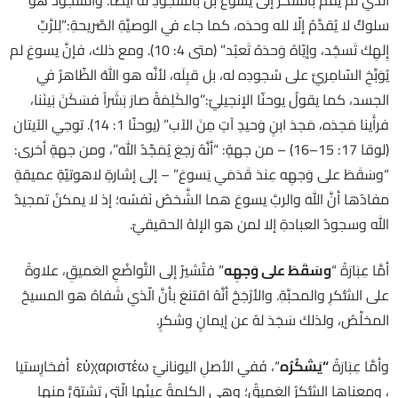
سلوكٌ لا يُقدَّمُ إلّا لله وحدَه، كما جاء في الوصيَّةِ الصَّريحةِ:”لِلرَّبِّ
إِلهِكَ تَسجُد، وإيّاهُ وَحدَهُ تَعبُد” (متى 4: 10). ومع ذلك، فإنَّ يسوعَ لم
يُوَبِّخِ السّامِريَّ على سُجودِه له، بل قبِلَه، لأنَّه هو اللهُ الظّاهرُ في
الجسد، كما يقولُ يوحنّا الإنجيليّ:”والكَلِمَةُ صارَ بَشَراً فسَكَنَ بَينَنا،
فرأَينا مَجدَه، مَجدَ ابنٍ وَحيدٍ آتٍ مِنَ الآب” (يوحنّا 1: 14). توحِي الآيتان
(لوقا 17: 15–16) – من جهةٍ: “أنَّهُ رَجَعَ يُمَجِّدُ اللهَ”، ومن جهةٍ أخرى:
“وسَقَطَ على وَجهِه عِندَ قَدَمَي يَسوعَ” – إلى إشارةٍ لاهوتيّةٍ عميقةٍ
مفادُها أنَّ اللهَ والربَّ يسوعَ هما الشَّخصُ نَفسُه؛ إذ لا يمكنُ تمجيدُ
الله وسجودُ العبادةِ إلا لمن هو الإلهُ الحقيقيّ.
أمَّا عِبَارَةُ “
وسَقَطَ على وَجهِه
” فتُشيرُ إلى التَّواضُعِ العَميقِ، علاوةً
على الشُّكرِ والمحبَّةِ. والأرْجَحُ أنَّهُ اقتنعَ بأنَّ الّذي شَفاهُ هو المسيحُ
المخلِّصُ، ولذلكَ سَجَدَ لهُ عن إيمانٍ وشكرٍ.
وأمَّا عِبَارَةُ
“
يَشكُرُه
“، فَفي الأصلِ اليونانيّ εὐχαριστέω أفخارِستيا
، ومعناها الشُّكرُ العَميقُ؛ وهي الكلمةُ عينُها الّتي تشتقُّ منها