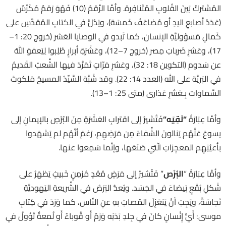
المُشتركُ بَينَ القُلوبِ المُتَنافِرة. وأمَّا الرَّقمُ (10) فَهُوَ رَقمٌ مُكَرَّسٌ
(عَدَدُ أصابعِ اليدِ أو مُضاعَفُ خَمسَة)، ويَدُلُّ في الكتابِ المُقدَّسِ على
كَمالِ مَسؤوليَّةِ الإنسان، كما تَبدو في الوصايا العَشر (خروج 20: 1–
17)، وعَشرِ ضَرباتِ مِصر (خروج 7–12)، وعَشَرَةِ أبرارٍ طُلِبوا لِيَعفوَ اللهُ
عن سَدوم (التكوين 18: 32)، وعَشرِ مَرّاتٍ تَمَرَّدَ فيها الشَّعبُ القَديمُ
في البَريَّة على الله (العدد 14: 22). وقد شَبَّهَ السَّيِّدُ المسيحُ مَلكوتَ
السَّماوات بِـعَشرِ عَذارى (متى 25: 1–13).
وأمَّا عِبَارَةُ
“
لَقِيَه
“
فَتُشيرُ إلى اقترابِ العَشَرَةِ مِنَ البُرْصِ بالإيمانِ إلى
يسوعَ عَلَّهُم يَنالونَ الشِّفاءَ مِن مَرَضِهِم، رَغمَ أنَّهُم لم يَشهَدوا
بأعيُنِهِم المعجِزاتِ الّتي صَنَعَها، وإنَّما سَمِعوا عنها.
وأمَّا عِبَارَةُ “
البُرْص
” فَتُشيرُ إلى مَرَضٍ مُعْدٍ مُزمِنٍ خَبيثٍ يَظهَرُ على
شَكلِ بُقَعٍ بَيضاءَ في الجَسَد. ويُعدُّ البَرَصُ في الشَّريعةِ اليَهوديَّةِ
نَجاسَةً، ويَجِبُ أنْ يَنعَزِلَ المُصابُ بهِ عنِ النّاس، كما وَرَدَ في كِتابِ
موسى: أَيُّ إِنْسانٍ كانَ في جِلدِ بَدَنِه وَرَمٌ أَو قُوباءُ أَو لُمعةٌ تَؤولُ في