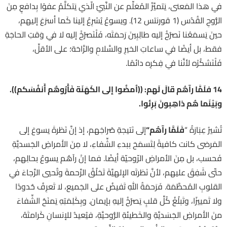
في هذا المَعنى، يَتميَّزُ المُعَلِّم عن النَّبيّ الّذي يَتكلَّمُ عفوًا بِدافعٍ مِنَ
الرُّوحِ القُدُس (1 قورنتس 12). ويسوعُ يُسْرِعُ إلينا كَما أسرَعَ إليهم،
حينَ يَسمَعُنا نَصرُخُ إليه طالِبِينَ رَحمَتَه، فَلْنَصرُخْ إليه لا في وَقتِ الحاجَةِ
فقط، بل أيضًا في ساعاتِ الخيرِ والسَّلامِ والرَّاحَة؛ على الأقلِّ،
فَلْنَشكُرْه لأنَّنا في فِكرِه دائمًا.
14
فلَمَّا رآهُم قالَ لَهم: ((اُمضُوا إلى الكَهَنَة فَأَرُوهُم أَنفُسَكم)).
وبَيْنَما هُم ذاهِبونَ بَرِئوا
.
تُشيرُ عِبَارَةُ “
فَلَمَّا رآهُم
“
إلى نَتيجةِ صُراخِهم، إذ إنَّ نَظرةَ يسوعَ إلى
المَرضى كانت كافيةً لِتَسمَحَ ببدءِ الشِّفاءِ، لا مِنَ الأَمراضِ الجَسديَّةِ
فَحسب، بل مِنَ الأمراضِ الرّوحيّة أيضًا. فما إنْ رآهُم يسوعُ بحالِهم،
حتّى شَفِقَ عليهم، لأنَّ نَظرتَه الإلهيَّةَ تَخلُقُ الرَّحمةَ وتُحيي الرَّجاءَ في
القلوبِ المُحطَّمَة. فَرَحمَةُ اللهِ تَفيضُ على الجَميع، لا تَعرِفُ حُدودًا
ولا تَمييزًا، وتَبلُغُ كُلَّ قلبٍ يَصرُخُ إليهِ بإيمان. وبِكَلِمَتِهِ يَمنَحُ الشِّفاءَ
منَ الأَمراضِ الجَسَديَّةِ والخَطيئةِ الرُّوحيَّةِ، فيُعيدُ للإنسانِ كَرامتَهُ،