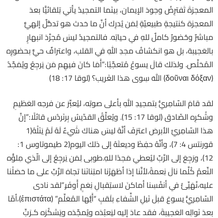
المعجزةَ تَفترِضُ وجودَ الإيمان، بينَما التمجيدُ يأتي تِلقائيًّا بعدَ
المعجزة كنتيجةٍ طبيعيّةٍ لِمَن يُدرِك أنَّ ما حَدث هو تدخُّلٌ إلهيٌّ
مباشرٌ وحُضورٌ كاملٌ للهِ في حياتِه. فالتمجيدُ ليسَ مُجرَّدَ انبهارٍ
بالعَجيبة، بل هو انكشافُ مجدِ اللهِ في القلب، واعترافٌ حيٌّ بحضورِه
المُخلِّص. ولذلك قالَ يسوعُ مُتعجِّبًا:”أَمَا كانَ فيهِم مَن يَرجِعُ ويُمَجِّدُ
(δοῦναι δόξαν) اللهَ سِوى هذا الغَريب؟ (لوقا 17: 18)
لقد قامَ السّامِريُّ بتمجيدِ اللهِ بأعلى صوتِه، ليُعبِّرَ عن فرحِه العَظيمِ
وشُكرِه الصّادق (لوقا 17: 15). ويُعلِّقُ القدّيسُ بِرنَردُس قائلًا:”إنَّ
هذا السّامِريَّ الأبرصَ اعترَفَ أنَّهُ ليسَ هناكَ شَيءٌ لَهُ لَمْ يَنَلْهُ(1
قورنتس 4: 7)، وأنَّهُ حفِظَ وديعتَهُ إلى ذلك اليوم(2 طيموتاوس 1:
12)، ورَجِعَ إلى الرَّبِّ ليُعطيَ مَجدًا للهِ.طوبى لِمَن يَرجِعُ إلى الّذي مِلؤُه
النِّعمُ كُلَّما نالَ نِعمةً،لأنَّنا إذا أظهَرْنا امتِنانَنا تجاهَ الرَّبِّ على ما حَصَلْنا
عليه،نُهَيِّئُ في أنفُسِنا أماكنَ لاستِقبالِ نِعَمٍ أَوفَر.”لقد نادى
السّامِريُّ يسوعَ قبلَ نَيلِ الشِّفاءِ بلَقبِ “أَيُّها المُعَلِّم” (ἐπιστάτα)،أمّا
بعدَ نَوالِه العَجيبةَ، فقد عادَ إليه ليَعبُدَه ويُمجِّدَه ويَشكُرَه كـرَبٍّ