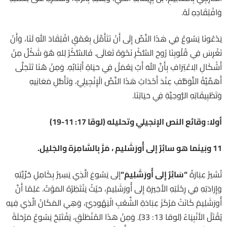
وَافْتِقَادِهِ لَهُ.
يَدْعُونَا يَسُوعُ فِي هٰذَا النَّصِّ إِلَى أَنْ نَتَأَمَّلَ بِعُمْقٍ افْتِقَادَ اللهِ لَنَا، وَأَنْ
نَغْرِسَ فِي قُلُوبِنَا رُوحَ الشُّكْرِ نَحْوَهُ تَعَالَى. فَالشُّكْرُ لِلهِ هُوَ شَكْلٌ مِنْ
أَشْكَالِ الِاعْتِرَافِ بِأَنَّ اللهَ أَبٌ يَعْمَلُ فِي حَيَاةِ أَبْنَائِهِ. وَمِنْ هُنَا تَتَجَلَّى
أَهَمِّيَّةُ التَّوَقُّفِ عِنْدَ أَحْدَاثِ هٰذَا النَّصِّ الْإِنْجِيلِيِّ، وَتَأَمُّلِ مَعَانِيهِ
وَتَطْبِيقَاتِهِ الرُّوحِيَّةِ فِي حَيَاتِنَا.
أولا: وقائع النص الإنجيلي وتحليله (لوقا 17: 11-19)
11
وبَينَما هو سائِرٌ إلى أُورَشَليم ، مَرَّ بِالسَّامِرَة والجَليل
.
تُشيرُ عِبَارَةُ
“
سَائِرٌ إِلى أُورَشَلِيمَ
“
إلى يَسُوعَ الَّذِي يَسِيرُ بِكَامِلِ حُرِّيَّتِهِ
وَإِرَادَتِهِ فِي رِحْلَتِهِ الأَخِيرَةِ إِلى أُورَشَلِيمَ، حَيْثُ يَنْتَظِرُهُ المَوْتُ. عَلِمًا أَنَّ
أُورَشَلِيمَ كَانَتْ مَرْكَزَ عِبَادَةِ الشَّعْبِ الْيَهُودِيِّ، وَهِيَ المَكَانُ الَّذِي فِيهِ
يُقْتَلُ الأَنْبِيَاءُ (لوقا 13: 33). وَمِنْ هَذَا المُنْطَلَقِ، يَفْتَتِحُ يَسُوعُ مَرْحَلَةً