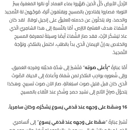
الرَّجلُ الأبرصُ كُلَّ الّذينَ طُهِّروا بماءِ العِمادِ أو نالوا المَغفرةَ بسِرِّ
التوبة؛ فصاروا يَقتادونَ بالمسيحِ ويَقتَفونَ أثرَهُ، مُوجِّهينَ لهُ التَّمجيدَ
والحمدَ، ولا يَتخلَّونَ عن خدمته (تعليقٌ على إنجيلِ لوقا). لقد كان
الشِّفاءُ هدفَ العَشرةِ البُرْص، أمّا بالنِّسبةِ إلى هذا السّامِريّ الّذي
عادَ ليَشكُرَ الرَّبَّ، فقد صارَ الشِّفاءُ أيضًا وسيلةً لمعرفةِ المسيحِ
والخلاصِ به.إنَّ الإيمانَ الّذي بدأ بالطلبِ، اكتملَ بالشُّكرِ، وتوَّجَهُ
التَّمجيدُ.
أمَّا عِبَارَةُ
“
بِأَعلَى صَوتِه
” فَتُشيرُ إلى شِدَّةِ مَحبَّتِه وفرحِه العَميق،
وإلى شُعورِه بواجِبِ الشُّكرِ لمن شَفاهُ وأعادَهُ إلى الحياة. الصَّوتُ
الّذي كانَ قبلَ قليلٍ صَوتَ استِغاثةٍ، صارَ الآن صَوتَ تَسبيحٍ، وهكذا
يَتحوَّلُ صَراخُ الألمِ إلى نشيدِ حمدٍ وشُكرٍ عندَ اللّقاءِ بالمسيح.
16
وسَقَطَ على وَجهِه عِندَ قَدَمَي يَسوعَ يَشكُرُه، وكانَ سامِرياً
.
تُشيرُ عِبَارَةُ “
سَقَطَ على وَجهِه عِندَ قَدَمَي يَسوعَ
” إلى ألسامري
الذي لم يقم بالشكر إلى يسوع بل بالسُّجودِ له أيضا. والسجود هو