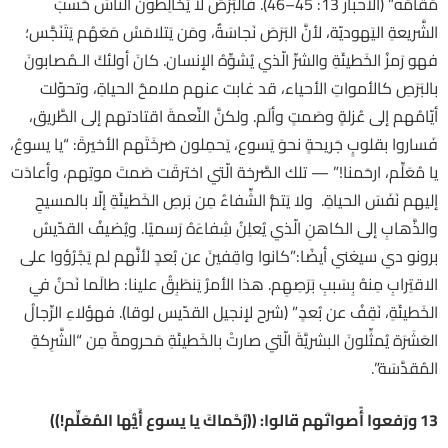
مُقامُه” (الأحبار 13: 45–46). فالبُرْصُ لا يُخالِطونَ النّاسَ حَسبَ
الشَّريعةِ اليَهوديّة، لأنَّ البَرَصَ نَجاسَةٌ، ومَن يَتلامَسْ مَعَهُم يَتَنَجَّس؛
فهو رَمزُ الخَطيئَةِ والشرِّ الّذي يُشوِّهُ الإنسان. كانَ أولئكَ الـمُصابونَ
بالبَرَصِ كالأمواتِ الأحياء، قد غابت عنهم ملامحُ الحياةِ، وتحوّلت
أيّامُهم إلى عُزلةٍ وصَمتٍ وألَم. ولكنَّ النِّعمةَ اقتادتهم إلى الطَّريق،
فَساروا بقلوبٍ جَريحةٍ نحوَ يَسوع، يَحمِلون صَرخَتَهم الأخيرةَ: “يا يسوعُ،
يا مُعَلِّم، ارحَمنا!” — تلك الصَّرخة الّتي اخترقَت صَمتَ موتِهم، وأعادَت
إليهم نَفَسَ الحياةِ. ولا يَتمُّ الشِّفاءُ مِن بَرصِ الخَطيئَةِ إلّا بالمسيحِ
والذَّهابِ إلى الكاهنِ الّذي يُعلِنُ شِفاءَهُ رَسميًا. ويُضيفُ القدّيسُ
برونو دي سيغني أيضًا:”كانوا واقِفينَ عن بُعدٍ لأنَّهم لم يَجْرُؤوا على
الاقتِرابِ مِنهُ بِسَببِ بَرَصِهِم. هذا الأمرُ يَنطَبِقُ علينا: طالَما نَحنُ في
الخَطيئَةِ، نَقِفُ عن بُعدٍ.” (شرح لإنجيل القدّيس لوقا). فهؤلاءِ الرِّجالُ
العَشَرَة يُمثِّلونَ البشريَّةَ الّتي صارتْ بالخَطيئَةِ مَحرومةً مِن “الشَّرِكةِ
المُقدَّسَة”.
13
ورَفعوا أًصواتَهم قالوا: ((رُحْماكَ يا يسوع أَيُّها المُعَلِّم
!
))