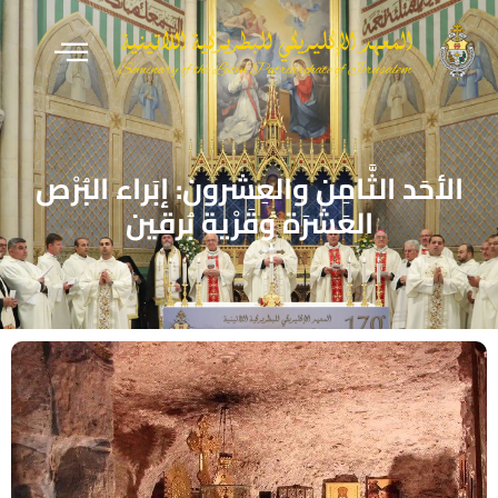
الأحَد الثَّامِن والعِشرون: إبَراء البُرْص
العَشَرَة وقَرْية بُرقين