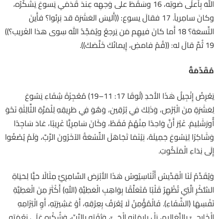
اللهَ بِأَعلَى صَوتِه، 16 وسَقَطَ على وَجهِه عِندَ قَدَمَي يَسوعَ يَشكُرُه،
وكانَ سامِرياً. 17 فقالَ يسوع: ((أَليسَ العَشَرَة قد بَرِئوا؟ فأَينَ
التِّسعَة؟ 18 أَما كانَ فيهِم مَن يَرجعُ ويُمَجِّدُ اللهَ سِوى هذا الغَريب؟))
19 ثُمَّ قالَ له: ((قُمْ فامضِ، إِيمانُكَ خَلَّصَكَ)).
مُقَدِّمَةٌ
يَعْرِضُ إِنْجِيلُ هٰذَا الأَحَدِ (لُوقَا 17: 11–19) مُعْجِزَةَ شِفَاءِ يَسُوعَ
لِعَشَرَةٍ مِنَ الْبُرْصِ، وَذٰلِكَ فِي بُرْقِين، وَهُوَ فِي طَرِيقِهِ لِلْمَرَّةِ الثَّالِثَةِ نَحْوَ
أُورَشَلِيمَ. غَيْرَ أَنَّ وَاحِدًا مِنْهُمْ فَقَطْ، وَكَانَ سَامِرِيًّا غَرِيبًا، عَادَ سَاجِدًا
وَشَاكِرًا لِيَسُوعَ جَمِيلَهُ، بَيْنَمَا تَجَاهَلَ التِّسْعَةُ الآخَرُونَ الرَّبَّ، وَلَمْ يُصْغُوا
إِلَى نِدَاءِ الْمَلَكُوتِ.
وَيُقَدِّمُ لَنَا الْقِدِّيسُ أَثْنَاسِيُوسُ هٰذَا الأَبْرَصَ السَّامِرِيَّ مِثَالًا حَيًّا لِحَيَاةِ
الشُّكْرِ الَّتِي تُظْهِرُ قَلْبًا مُتَعَلِّقًا بِوَاهِبِ الْعَطِيَّةِ (اللهِ) أَكْثَرَ مِنَ الْعَطِيَّةِ
نَفْسِهَا (الشِّفَاءِ). فَالْمُؤْمِنُ لَا يُعْرَفُ بِعِرْقِهِ، أَوْ عَشِيرَتِهِ، أَوِ الْتِزَامِهِ
الْخَارِجِيِّ بِالتَّعَالِيمِ، بَلْ بِإِيمَانِهِ الْحَيِّ، وَثِقَتِهِ بِالرَّبِّ، وَشُكْرِهِ عَلَى نِعْمَتِهِ