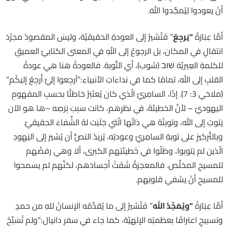
أنْ يعودوا لِيُمجِّدوا اللهَ.
أمَّا عِبَارَةُ
“
يَرجِعُ
” فَتُشيرُ إلى العودةِ الحقيقيّة، وليسَ المقصودُ مجرّدَ
انتقالٍ في المكان، بل الرجوعُ إلى اللهِ في المعنى الكتابيّ العميقِ
للكلمةِ العِبريّة שׁוּב (شوب)، أي التَّوبة. فالعودةُ هنا هي عودةُ
القلبِ إلى الله، تمامًا كما في نداءاتِ الأنبياءِ:”اُرجِعوا إليَّ أَرجِعْ إليكُم”
(ملاخي 3: 7). إذًا، السامِريّ الّذي كان يُعتَبَرُ خاطئًا بحسبِ المفهومِ
اليهوديّ – لأنَّ الخطيئةَ، في نظرِهم، كانت سببَ بَرَصِه –ها هو الآن
يَتوبُ إلى الله، وتوبتُهُ هي ذاتُها الّتي جَلَبَت لهُ الشِّفاءَ الحقيقيَّ.
وبالتَّركيزِ على توبةِ السامِريّ وعودتِه، يُريدُ النصُّ أن يُشيرَ إلى اليَهودِ
الّذين لم يَتوبوا، وظلّوا في خَطيئتِهم الكبرى، ألا وهي رفضُهم
للمسيحِ المخلِّص. فالمعجزةُ شَفَتْ أجسادَهم، لكنَّهم لم يسمحوا
للمسيحِ أنْ يشفيَ قلوبَهم.
أمَّا عِبَارَةُ
“
ويُمَجِّدُ اللهَ
” فَتُشيرُ إلى ما يُقدِّمُه الإنسانُ للهِ من حمدٍ
وتسبيحٍ اعترافًا بعظمتِه الإلهيّة، كما جاء في سفرِ دانيال:”ولم تُسَبِّحْ