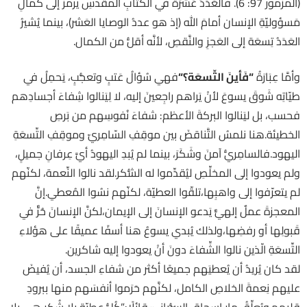
(المزمور 97: 6). فالعَدَدُ عَشَرَة في الكتابِ المقدّسِ يرمزُ إلى كمالِ
مَسؤوليّةِ الإنسان أمامَ الله (إذ هو عددُ الوصايا العَشر)، بينما يُشيرُ
العَدَدُ تِسعَة إلى العَجزِ والنَّقصِ، لأنَّه أقلُّ من الكمال.
وأمَّا عِبَارَةُ
“
فَأينَ التِّسعَة؟
“
فهي سُؤالُ عَتبٍ وتعجُّبٍ، يَحمِلُ في
طيّاتِه شَوقَ يسوعَ لأنْ يَراهم راجِعينَ إليه، لا لِيَنالوا شِفاءَ أجسادِهم
فحسب، بل ليَنالوا البركةَ الأعظم: شفاءَ نُفوسِهم من بَرصِ
الخطيئة.هنا نلمسُ التَّناقضَ بين موقِفِ السّامِريّ وموقِفِ التِّسعَةِ
اليهود.فالسامِريُّ آمنَ وشَكَرَ، بينما لم يُبدِ اليهودُ أيَّ عِرفانِ جميلٍ،
ولم يعودوا إلى المخلِّصِ ليُقدِّموا له الشُّكر.لقد نالوا النِّعمة، لكنّهم
لم يتعرّفوا إلى واهبِها،تلقّوا العطيّة، لكنّهم نسُوا المُعطي.إنَّ
المعجزةَ عملٌ إلهيٌّ يَدعو الإنسانَ إلى الإيمان،لكنَّ الإنسانَ حُرٌّ في
قَبولِها أو رفضِها،ولذلك يُبدي يسوعُ هنا أسفًا عميقًا على هؤلاءِ
التِّسعَةِ الّذين نالوا الشِّفاءَ دونَ أنْ يعودوا إليه شاكرين.
لقد كان يُريدُ أن يُعطيَهم جميعًا أكثر من شفاءِ الجسد، أن يُفيضَ
عليهم نِعمةَ الخلاصِ الكامل، لكنَّهم حَرَموا أنفسَهم منها ببرودِ
قلبِهم.ويُعلِّقُ مار إسحاق السُّريانيّ قائلًا:”كُلُّ عطيّةٍ بلا شُكرٍ هي بلا