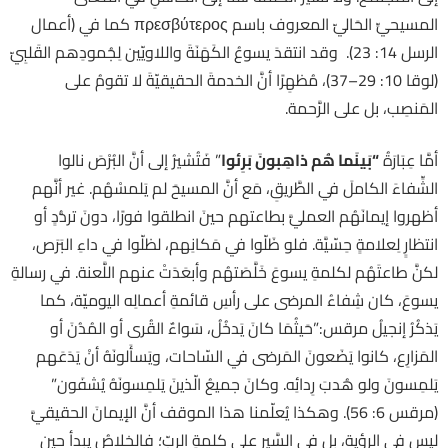
المسيحيِّ الحَاليّ المعروف باسم πρεσβύτερος كما في (أعمال
الرسل 14: 23). وقد انتقدَ يسوعُ الكَهَنَةَ واللاويّين لِجُمودِهم القَلبِيّ
(لوقا 10: 29–37)، مُظهِرًا أنَّ الخدمةَ الحقيقيّةَ لا تقومُ على
المَنصِب، بل على الرَّحمة.
أمَّا عِبَارَةُ
“
بَينَما هُم ذاهِبونَ بَرِئوا
” فَتُشيرُ إلى أنَّ البُرْصَ نالوا
الشِّفاءَ الكاملَ في الطَّريقِ، مَع أنَّ المسيحَ لم يَلمسْهُم. غير أنَّهم
أظهروا إيمانَهُم العمليَّ بطاعتهم حينَ انطلقوا فورًا، دونَ تردُّدٍ أو
انتظارٍ لِعلامةٍ حِسّيَّة. فلو ظَلّوا في مَكانِهم، لظلّوا في داءِ البَرَص،
لكنَّ طاعتَهُم لكلمةِ يسوعَ خَلَّصَتهُم وأبعَدَتْ عنهم اللَّعنة. في رسالةِ
يسوعَ، كان شِفاءُ المرضى على رأسِ قائمةِ أعمالِه اليوميّة، كما
يَذكُرُ إنجيلُ مرقس:”حَيثُمَا كانَ يَدخُلُ، سَواءٌ القُرى أو المُدُنَ أو
المَزارِع، كانوا يَضَعونَ المَرضى في السّاحات، ويَسأَلونَهُ أنْ يَدَعَهم
يَلمِسونَ ولو هُدبَ رِدائِه. وكانَ جميعُ الّذينَ يَلمِسونَهُ يُشفَون”
(مرقس 6: 56). وهكذا يُعلّمنا هذا الموقف أنَّ الإيمانَ الحقيقيَّ
ليس في الرؤية، بل في السَّير على كلمةِ الربّ؛ فالخلاصُ يبدأ حين