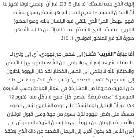
إِلهَكَ الّذي بِيَدِه نَسَمتُك” (دانيال 5: 23). غيرَ أنَّ الإنجيليَّ لوقا يُظهِرُ لنا
أنَّ المكانَ الحقيقيَّ لتقديمِ المجدِ للهِ هو شخصُ يسوعَ نفسُه؛
فهو الهيكلُ الحيُّ الّذي يلتقي فيه الإنسانُ بالله، وهو الحضورُ
الإلهيّ المتجسِّد الّذي لا يُقدَّمُ المجدُ للهِ إلاّ من خلالِه، لأنَّه هو
صورةُ اللهِ غيرِ المنظور (قولسي 1: 15).
أمَّا عِبَارَةُ
“
الغَريب
” فتُشيرُ إلى شخصٍ غيرِ يَهوديّ، أي إلى وثنيٍّ لا
علاقةَ لهُ بشريعةِ إسرائيل، ولا يلقى مِنَ الشَّعبِ اليهوديّ إلّا الرَّفضَ
والاحتِقار، لأنَّه لا يَنتمي إلى الجنسِ المُختار. لقد كانَ اليهودُ ينظُرونَ
إلى أنفسِهم كـ”شعبٍ مُصطفى” و”بيتٍ خاصٍّ لله”، وبناءً على ذلك،
كان الغريبُ محرومًا من المشاركةِ في شعائرِ العبادةِ بحسبِ الشريعةِ
الموسويّة:”هذِه فَريضَةُ الفِصح: كُلُّ أجنبيٍّ لا يأكُلُ منه” (خروج 12:
43). غيرَ أنَّ الإنجيليَّ لوقا يُشدِّدُ على عودةِ السّامِريِّ ليُلقي الضّوءَ
مسبقًا على رفضِ اليهودِ للرّبِّ يسوعَ من جهة،وعلى قَبولِ الوثنيّينَ
والأُممِ لهُ بالإيمان من جهةٍ أُخرى.فالإنسانُ الغَريبُ، المَرفوضُ في
أعينِ النّاس،قد يكونُ أقربَ إلى الإيمانِ الصّحيح مِن ذاكَ الّذي يَعتقِدُ