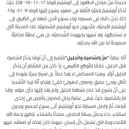
جَدِيدَةً مِنْ مَرَاحِلِ الصُّعُودِ إِلى أُورَشَلِيمَ (لوقا 17: 11–19: 28)، حَيْثُ
تُذْكَرُ أُورَشَلِيمُ لِلمَرَّةِ الثَّالِثَةِ فِي صُعُودِ يَسُوعَ إِلَيْهَا (لوقا 9: 51، و13:
22). نَحنُ دائِمًا في مَسيرتِنا وَراءَ يَسوعَ الّذي نَتبَعُهُ في الطَّريقِ إلى
أُورَشَليمَ الأَرضيَّة، مُتَّجهينَ نَحوَ أُورَشَليمَ السَّماويَّة، تِلكَ المَدينَةُ الّتي
لا نَستَحِقُّها، ولا نَبنيها بِجُهودِنا الشَّخصيَّة، بَل هِيَ عَطيَّةٌ مَجّانيَّةٌ
مَمنوحَةٌ لَنا مِنَ اللهِ بِمَحبَّتِهِ.
أَمَّا عِبَارَةُ
“
مَرَّ بِالسَّامِرَةِ وَالْجَلِيلِ
“
فَتُشِيرُ إِلى أَنَّ لُوقَا يَذْكُرُ السَّامِرَةَ
قَبْلَ الجَلِيلِ، خِلَافًا لِلتَّوَقُّعِ الطَّبِيعِيِّ، إِذْ كَانَ مِنَ المُنْتَظَرِ أَنْ يَذْكُرَ
الجَلِيلَ أَوَّلًا. وهذا الانعكاسُ لا يُعَدُّ خطأً، بل تعبيرًا رمزيًّا يقودنا إلى
تأمُّلٍ روحيٍّ عميقٍ ومعنى لاهوتيٍّ خفيٍّ. وَيَبْدُو أَنَّهُ يُرِيدُ التَّشْدِيدَ
عَلَى أَنَّ يَسُوعَ قَدْ غَادَرَ مَنْطِقَةَ الجَلِيلِ وَلَمْ يَعُدْ إِلَيْهَا حَتَّى مَوْتِهِ. وَقَدْ
مَرَّ بِالسَّامِرَةِ، حَيْثُ شَفَى عَشَرَةَ رِجَالٍ مُصَابِينَ بِالْبَرَصِ فِي إِحْدَى
قُرَاهَا، ثُمَّ وَاصَلَ مَسِيرَتَهُ نَحْوَ أُورَشَلِيمَ. أتى يسوعُ للجميعِ وبدونِ
استثناءٍ، جاءَ يحملُ رسالةَ الخلاصِ، مبتدِئًا بالشفاءِ، ليُظهِرَ رحمةَ اللهِ
اللاَّمحدودةَ التي تشملُ كلَّ إنسانٍ، مهما كانَ بُعدُه أو ضعفُه. فهو