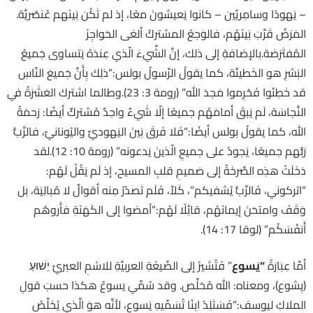
– يَهودًا وسامِريّين – كانوا يَعيشونَ معًا، إذ لم تَكُن بَينَهم عُنصُريَّة.
المَرَضُ قَرَّبَ بَينَهُم، فالوَجعُ المشتركُ ألغى الحَواجِزَ
المُفتَرَضة.بالإضافةِ إلى ذلك، إنَّ الشَّيءَ الّذي عِندَهُ يَتساوى جَميعُ
البَشرِ هو الخَطيئَة، كما يقولُ الرَّسولُ بولس:”ذلِكَ بِأَنَّ جَميعَ النّاسِ
قد خَطِئوا فَحُرِموا مَجدَ الله” (رومة 3: 23).وطالما اشتركَ العَشَرَةُ في
النَّجاسَة، لَم يَبقَ أمامَهُم جميعًا إلّا شَيءٌ واحِدٌ مُشتركٌ أيضًا: رَحمَةُ
الله، كما يقولُ بولس أيضًا:”فَلا فَرقَ بَينَ اليَهوديِّ واليُونانيّ، فالرَّبُّ
رَبُّهم جميعًا، يَجودُ على جميعِ الّذينَ يَدعونه” (رومة 10: 12).لقد
دَخَلَتْ هذِه الصَّرخَةُ إلى صَميمِ قلبِ المسيح، إذ لَم يَقُلْ لَهُم:
“اتركوني، فَالرَّبُّ يُشفيكم”، كَلاّ، فَلَم تَصدُرْ مِنه أقوالٌ لا مُبالِيَة، بل
وَقَفَ وامتحَنَ إيمانَهُم، قائِلًا لَهُم:”اُمضوا إلى الكَهَنَةِ فأَروهُم
أَنفُسَكُم” (لوقا 17: 14).
أمَّا عِبَارَةُ
“
يَسوع
” فَتُشيرُ إلى الصِّيغَةِ العربيَّةِ للاسْمِ العبريّ יֵשׁוּעַ
(يِشوع)، ومعناه: الله مُخلِّص. وقد سُمِّيَ يسوعُ هكذا حسبَ قولِ
الملاكِ ليوسف:”فَسَتَلِدُ ابنًا تُسَمِّيهِ يَسوع، لأَنَّه هوَ الَّذي يُخَلِّصُ