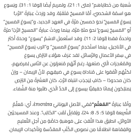
شَعبَهُ مِن خَطاياهم” (متى 1: 21)، ولمريمَ أيضًا (لوقا 1: 31). ويَسوع
هو اسمُهُ الشخصيّ، أمَّا المسيحُ فَلَقَبُهُ. وقد وَرَدَتْ عِبَارَةُ “الرَّبُّ
يَسوعُ المَسيح
“
نحوَ خمسينَ مَرَّةً في العهدِ الجديد، و”يَسوعُ المَسيح”
أو “المَسيحُ يَسوع
“
نحوَ مئةِ مَرَّة، بينما وردَتْ عبارةُ “المسيحُ الرَّبّ
“
مرّةً
واحدةً فقط (لوقا 2: 11). وقد استُعمِلَ الاسْمُ “يسوع” وحدَهُ أكثرَ
في الأناجيل، بينما استُخدِمَ “يسوعُ المسيح” و”الرب يَسوعُ المسيح”
في سِفرِ الأعمالِ والرَّسائل. لقد عَرَفَ هؤلاءِ البُرْصُ يسوعَ
والمُعْجزات الّتي صَنَعَها، رغمَ أنَّهُم مُنعزِلونَ عنِ النّاسِ لِمَرضِهم،
لكنَّهُم اتَّفَقوا على مُناداةِ يسوعَ في ضيقِهم، لأنَّ الإيمانَ – وإنْ
كانَ محدودًا – كافٍ لِيَجذِبَ انتباهَ الرَّبّ. كانَ العَشَرَةُ مِنَ البُرْصِ
يَمتلِكونَ إيمانًا حَقيقيًّا بيسوعَ إلى الحَدِّ الّذي طَلَبوا مِنهُ الشِّفاء.
وأمَّا عِبَارَةُ
“
المُعَلِّم
“
فَفي الأصلِ اليونانيّ ἐπιστάτα، أي: مُعلِّمُ
الشَّريعة (لوقا 5: 5، 8: 24)، ويُقابِلُ لَقَبَ “الكَاتِب”. وعندَ المسيحيّينَ
الأوائلِ، انطبَقَ هذا اللَّقبُ على مَوهبةٍ خاصَّةٍ مِن أجلِ التَّعليمِ
والفِقاهة انطلاقًا مِن نصوصِ الكُتُبِ المقدَّسةِ وتأكيداتِ الإيمان.