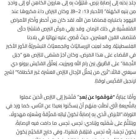
جِلدِ بَدَنِه إلى إِصابَةِ بَرَصٍ، فَليُؤتَ بِهِ إلى هارونَ الكاهِنِ أَو إلى واحِدٍ
مِن بَنيهِ الكَهَنَة” (الأحبار 13: 2–8). وكان البَرَصُ داءً مَكروهًا عندَ
اليَهودِ باعتبارِهِ قِصاصًا منَ الله. لقد كان مِن أخطرِ وأكثرِ الأمراضِ
المُتَفشِّيَةِ في ذلكَ الزمان. وقد بَقِيَ مَرضُ البَرَصِ مُنتَشِرًا حتّى
مُنتَصَفِ القرنِ العِشرين، حيثُ قُضِيَ عليه نِهائيًا في بلادِنا
الفِلسطينيّة. وقد لَعِبَتِ الإرساليّاتُ والجَمعيّاتُ التبشيريّةُ الدَّورَ الأكبرَ
في القَضاءِ على هذا المَرض، وكان آخِرُ مَشفى للبُرْص هو “جَبَل
النَّجمَة” على الطَّريقِ بَينَ رامَ الله وبيرزيت. يُعلِّقُ القدّيسُ برونو دي
سيغني قائلًا:”تُرى مَن يُمثِّلُ الرِّجالَ البُرْصَ العَشَرَة غَيرَ الخُطاة؟” (شرح
لإنجيل القدِّيس لوقا).
وأمَّا عِبَارَةُ
“
فَوَقَفوا عن بُعدٍ
” فَتُشيرُ إلى البُرْصِ الّذينَ عَمِلوا
بالشَّريعةِ الّتي تَطلُبُ مِنهُم أنْ يَسكُنوا بَعيدًا عنِ النّاس، كما وَرَدَ في
التوراة:”الأبرَصُ الّذي بِهِ إصابَةٌ تَكونُ ثِيابُه مُمزَّقَةً وشَعرُه مَهدولًا،
ويَتلَثَّمُ على شَفَتَيه ويُنادي: نَجِس، نَجِس. ما دامَت فيه الإصابَةُ،
يَكونُ نَجِسًا، إِنَّه نَجِس. فَليُقِمْ مُنفَرِدًا، وفي خارِجِ المُخَيَّمِ يَكونُ