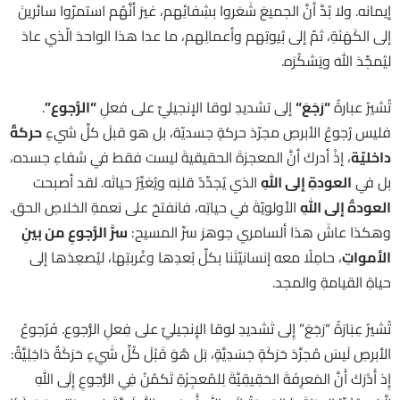
إيمانه. ولا بُدَّ أنَّ الجميعَ شَعَروا بشِفائِهم، غيرَ أنَّهُم استمرّوا سائرينَ
إلى الكَهَنَةِ، ثمّ إلى بُيوتِهم وأعمالِهم، ما عدا هذا الواحدَ الّذي عادَ
ليُمجِّدَ اللهَ ويَشكُرَه.
تُشيرُ عبارةُ
“رَجَعَ
“
إلى تشديدِ لوقا الإنجيليِّ على فعلِ
“الرُّجوع”
.
فليس رُجوعُ الأبرصِ مجرّدَ حركةٍ جسديّة، بل هو قبلَ كلِّ شيءٍ
حركةٌ
داخليّة
، إذْ أدركَ أنَّ المعجزةَ الحقيقيةَ ليست فقط في شفاءِ جسده،
بل في
العودةِ إلى اللهِ
الذي يُجدِّدُ قلبَه ويُغيِّرُ حياتَه. لقد أصبحت
العودةُ إلى اللهِ
الأولويّةَ في حياتِه، فانفتحَ على نعمةِ الخلاصِ الحق.
وهكذا عاشَ هذا ألسامري جوهرَ سرِّ المسيح:
سرَّ الرُّجوعِ من بينِ
الأمواتِ
، حامِلًا معه إنسانيّتَنا بكلِّ بُعدِها وغُربتِها، ليُصعِدَها إلى
حياةِ القيامةِ والمجد.
تُشيرُ عِبَارَةُ “رَجَعَ” إِلى تَشديدِ لوقا الإِنجيليِّ على فِعلِ الرُّجوع. فَرُجوعُ
الأبرصِ لَيسَ مُجرَّدَ حَرَكَةٍ جَسَدِيَّةٍ، بَل هُوَ قَبْلَ كُلِّ شَيءٍ حَرَكَةٌ دَاخِلِيَّةٌ:
إِذ أَدْرَكَ أَنَّ المَعرِفَةَ الحَقِيقِيَّةَ لِلمُعجِزَةِ تَكمُنُ فِي الرُّجوعِ إِلَى اللهِ