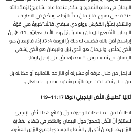
الإيمانُ في صَلاةِ التَّمجيدِ والشُّكر عندما عادَ السّامِريُّ ليُمجِّدَ اللهَ
عندَ قدمي يسوع. فالإيمانُ يبدأُ بالرَّجاء، وينضُجُ في الاعترافِ
والشُّكر. يُعلِّقُ القدّيسُ برونو دي سيغني قائلًا:”كبيرةٌ هي قوّةُ
الإيمان، لأنَّهُ بغيرِ الإيمانِ يَستحيلُ نَيلُ رِضا الله (العبرانيّين 11: 6). إنَّ
إبراهيمَ آمَنَ باللهِ فَحُسِبَ له ذلكَ بِرًّا (رومة 4: 3). إذًا، فالإيمانُ هو
الّذي يُخلِّص، والإيمانُ هو الّذي يُبرِّر، والإيمانُ هو الّذي يَشفي
الإنسانَ في نَفسِه وفي جَسدِه (تعليقٌ على إنجيلِ لوقا).
لا يُميَّز من خلال عرقه أو عشيرته أو التزامه بالتعاليم أو مكانته بل
من خلال ثقته الشخصية بالرَّب وشكره وتمجيده له تعالى.
ثانِيًا: تَطبيـقُ النَّصِّ الإِنجِيلِيّ (لوقا 17: 11–19)
انطِلاقًا مِنَ الملاحظاتِ الوجيزةِ حولَ وَقائعِ هذا النَّصِّ الإِنجِيلِيّ،
نَستنتِجُ أنَّ النَّصَّ يَتمحورُ حَولَ الإيمانِ والشُّكرِ في شِفاءِ العَشَرَةِ
البُرْص.فـالإيمانُ أدَّى إلى الشِّفاءِ الجسديِّ لجميعِ البُرْصِ العَشَرَة،