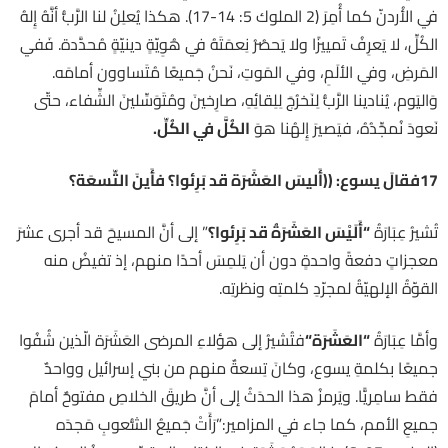
في الأُردنّ كما أُمِرَ (2 الملوك 5: 14-17). هكذا يُعلِنُ لنا الرَّبُّ أنَّهُ إِلهُ
الكُلِّ، لا يَعرِفُ تَمييزًا ولا يَحصُرُ نِعمَتَهُ في هُوِيّةٍ دينيّةٍ مُحدَّدة. فَفي
المَرضِ، وفي الألَمِ، وفي المَوتِ، نَحنُ جَميعًا مُتَساوون أمامَه.
وَاليَوم، يُنادينا الرَّبُّ لِنَخرُجَ لِلِقائِهِ، صارِخينَ ومُتَوَسِّلينَ الشِّفاء، حتّى
نَعودَ نُمجِّدُهُ، فيَصيرَ إِلهُنا هوَ
الكُلَّ في الكُلِّ
.
17
فقالَ يسوع: ((أَليسَ العَشَرَة قد بَرِئوا؟ فأَينَ التِّسعَة؟
تُشيرُ عِبَارَةُ
“
أَلَيْسَ العَشَرَةُ قد بَرِئوا؟
” إلى أنَّ المسيحَ قد أجرى عشرَ
معجزاتٍ دفعةً واحدةٍ دون أن يَلمِسَ أحدًا منهم، إذ تفيضُ منه
القوّةُ الإلهيّةُ لمجرّدِ كلمتِه ونظرتِه.
وأمَّا عِبَارَةُ
“
العَشَرَة
“
فتُشيرُ إلى هؤلاءِ المرضى العَشَرَة الّذين شُفُوا
جميعًا بكلمةِ يسوع، وكانَ تِسعةٌ منهم من بني إسرائيل وواحدٌ
فقط سامِريًّا. ويَرمزُ هذا الحدَثُ إلى أنَّ طريقَ الخلاصِ مفتوحٌ أمامَ
جميعِ الأمم، كما جاء في المزامير:”رَأَتْ جَميعُ الشُّعوبِ مَجدَه