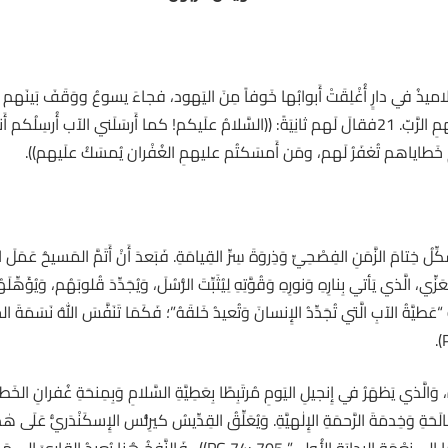
كِّلُ خِتامَ الزَّمَنِ الفِصْحِيِّ وَذِروَةَ سِرِّ القِيامَةِ. فَبَعدَ أَنْ أَتَمَّ المَسيحُ عَمَل
َزِّي، الَّذي يَأتي بِنارِهِ وَنورِهِ وَقُوَّتِهِ لِيُثَبِّتَ الرُّسُلَ، وَيُجَدِّدَ قُلوبَهُم، وَيُؤ
َطيَّةُ الآبِ الَّتي تُجَدِّدُ الإِنسانَ وَتُعيدُ خَلقَهُ”؛ فَكَمَا تَنَفَّسَ اللهُ نَسَمَةَ ال
هُ، وَالَّذي يَظهَرُ في إِنجيلِ اليَومِ مُرتَبِطًا بِعَطِيَّةِ السَّلامِ وَبِمِنحَةِ غُفرانِ الخَ
طانَ المُصالَحَةِ وَخِدمَةَ الرَّحمَةِ الإِلٰهيَّةِ. وَيُعَلِّقُ القِدِّيسُ كيرِلُّس الإِسكَنْدَريُّ عَلَى ه