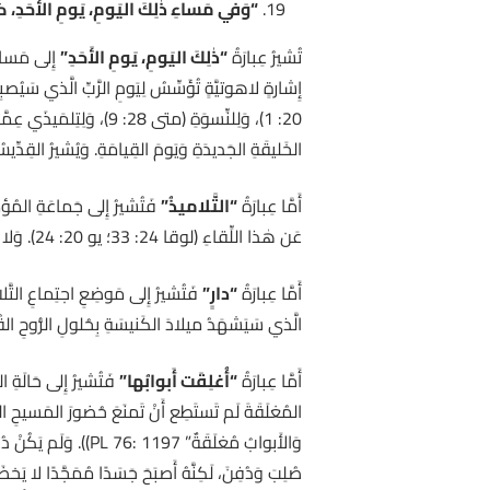
“وَفي مَساءِ ذٰلِكَ اليَومِ، يَومِ الأَحَدِ، 
تُشيرُ عِبارَةُ
“ذٰلِكَ اليَومِ، يَومِ الأَحَدِ”
إِشارةٍ لاهوتيَّةٍ تُؤَسِّسُ لِيَومِ الرَّبِّ الَّذي سَيُص
الخَليقَةِ الجَديدَةِ وَيَومَ القِيامَةِ. وَيُشيرُ القِدِّيسُ يوحن
أَمَّا عِبارَةُ
“التَّلاميذُ”
فَتُشيرُ إِلى جَماعَةِ المُؤم
عَن هٰذا اللِّقاءِ (لوقا 24: 33؛ يو 20: 24). وَلا يَقتَصِرُ المَشهَدُ عَلَى الرُّسُلِ فَقَط، بَلْ يَحمِلُ بُعدًا كَنَسيًّا، لأَنَّ المَسيحَ القائِمَ يَظهَرُ لِلجَماعَةِ المُجتَمِعَةِ.
أَمَّا عِبارَةُ
“دارٍ”
الَّذي سَيَشهَدُ ميلادَ الكَنيسَةِ بِحُلولِ الرُّوحِ القُ
أَمَّا عِبارَةُ
“أُغلِقَت أَبوابُها”
فَتُشيرُ إِلى حَالَةِ ال
المُغلَقَةَ لَم تَستَطِع أَنْ تَمنَعَ حُضورَ المَسيحِ ال
وَالأَبوابُ مُغلَقَةٌ
صُلِبَ وَدُفِنَ، لَكِنَّهُ أَصبَحَ جَسَدًا مُمَجَّدًا لا يَخ