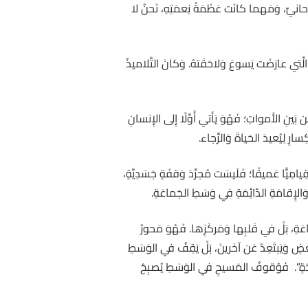
لرُّوحانيِّ، وَمَهما كانَت عَظَمَةُ نِعمَتِهِ، نَحنُ لا
الَّتي عارَضَت يَسوعَ وَلاحَقَتهُ. وَكانَ التَّلاميذُ
ِ القائِمِ مِن بَينِ الأَمواتِ؛ فَهُوَ يَأتي أَوَّلًا إِلى الإِنسانِ
ارِ لِيُعيدَ الحَياةَ وَالرَّجاء.
لُ بُعدًا قِيامِيًّا عَميقًا؛ فَلَيسَت مُجرَّدَ وَقفَةٍ جَسَدِيَّةٍ،
ِ وَالإِقامَةِ الدّائِمَةِ في وَسَطِ الجَماعَةِ.
َماعَةِ، بَلْ في قَلبِها وَمَركَزِها. فَهُوَ مَحورُ
 بَعضٍ وَيَبتَعِدُ عَن آخَرينَ، بَلْ يَقِفُ في الوَسَطِ
ِدَةٍ”. فَوُقوفُ المَسيحِ في الوَسَطِ يُصبِحُ