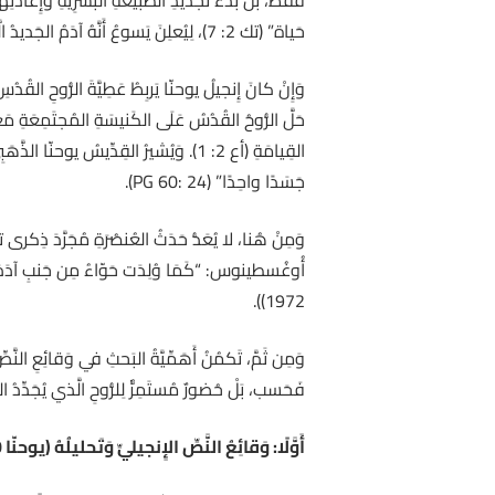
حَياة” (تك 2: 7)، لِيُعلِنَ يَسوعُ أَنَّهُ آدَمُ الجَديدُ الَّذي يَهبُ خَليقَةً جَديدَةً.
حَلَّ الرُّوحُ القُدُسُ عَلَى الكَنيسَةِ المُجتَمِعَةِ مَعَ
القِيامَةِ (أع 2: 1). وَيُشيرُ القِدِّيسُ يو
جَسَدًا واحِدًا” (PG 60: 24).
وَمِنْ هُنا، لا يُعَدُّ حَدَثُ العُنصُرَةِ مُجَرَّدَ ذِكرى ت
1972)).
وَمِن ثَمَّ، تَكمُنُ أَهَمِّيَّةُ البَحثِ في وَقائِعِ النَّصّ
فَحَسب، بَلْ حُضورٌ مُستَمِرٌّ لِلرُّوحِ الَّذي يُجَدِّدُ
أَوَّلًا: وَقائِعُ النَّصِّ الإِنجيليِّ وَتَحليلُهُ (يوحنّا 20: 19)