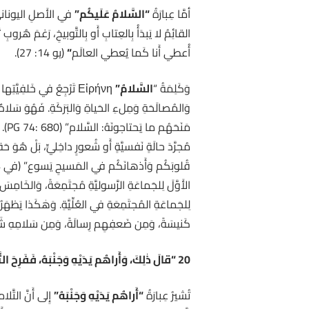
أمَّا عِبارَةُ
“السَّلامُ عَلَيكُم”
القائِمُ لا يَبدَأُ بِالعِتابِ أَو بِالتَّوبيخِ، رَغمَ هُرو
أُعطي أَنا كَما يُعطي العالَم
“
(يو 14: 27).
وَكَلِمَةُ “
السَّلامُ”
Εἰρήνη تَرْجِعُ في خَلفِي
وَالمُصالَحَةِ وَمِلءِ الحَياةِ وَالبَرَكَةِ. فَهُوَ سَلا
مَن
مُجرَّدَ حالَةٍ نَفسيَّةٍ أَو شُعورٍ داخِليٍّ، بَلْ هُوَ ح
الأَوَّلَ لِلجَماعَةِ الرَّسوليَّةِ مُجتَمِعَةً، وَالخَامِس
لِلجَماعَةِ المُجتَمِعَةِ في العُلِّيَّةِ. وَهٰكَذا يَظهَ
كَنيسَةً، وَمِن ضَعفِهِم رِسالَةً، وَمِن سَلامِهِ شَه
20 “قالَ ذٰلِكَ، وَأَراهُم يَدَيْهِ وَجَنْبَهُ، فَفَرِحَ التَّلاميذُ لِمُشاهَدَتِهِمِ الرَّبَّ”.
تُشيرُ عِبارَةُ
“أَراهُم يَدَيْهِ وَجَنْبَهُ”
إِلى أَنَّ التَّلا