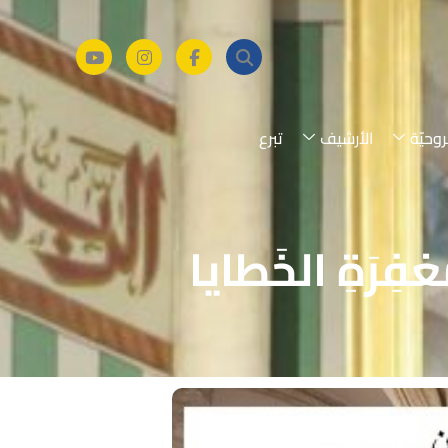
روحيّة
الأرشيف
تبرع
ُغفِرَةِ الخَطايا