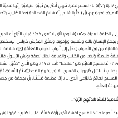
في الأَصلِ اليونانيِّ Εἰρήνη ὑμῖν (السلام لكم)، فَهِيَ أَكثَرُ مِن تَحِيَّةٍ اعتياديَّةٍ؛ إِن
بِ تَلاميذِهِ وَخَوفِهِم، بَلْ يَبدَأُ بِالسَّلامِ. إِنَّهُ سَلامُ المُصالَحَةِ بَعدَ الصَّليب
َّتِها إِلى الكَلِمَةِ العِبريَّةِ שָׁלוֹם (شالوم) الَّتي لا تَعني مُجرَّدَ غِيابِ النِّزاعِ أَو 
مٌ يَجمعُ الإِنسانَ بِاللهِ وَبِنَفسِهِ وَبِإِخوَتِهِ. وَيُعَلِّقُ القِدِّيسُ كيرلس الإسكندر
َحَهُم ما يَحتاجونَهُ: السَّلام” (PG 74: 680). فَالقائِمُ مِن بَينِ الأَمواتِ يَدخُلُ إِلى أَبوابِ الخَوفِ المُغلَقَةِ لِ
َقيقَةٌ خَلاصيَّةٌ وُلدَت مِن الصَّليبِ وَالقِيامَةِ. لِذٰلِكَ يَصِفُهُ بولُسُ الرَّسولُ قائل
َ بِحَسَبِ تَسلسُلِ ظُهوراتِ المَسيحِ القائِمِ: لِمَريمَ المَجدليَّةِ، ثُمَّ لِلنِّسوَةِ، ثُمَّ 
رُ المَسيحُ القائِمُ كَالرّاعي الَّذي لا يَترُكُ قَطيعَهُ مُشَتَّتًا، بَلْ يَجمَعُهُ مِن جَ
ادَةً لِلعالَمِ.
.
ميذَ أَبصَروا جَسَدَ المَسيحِ نَفسَهُ الَّذي رَأَوْهُ مُعَلَّقًا عَلَى الصَّليبِ؛ فَهُوَ لَيْسَ جَ