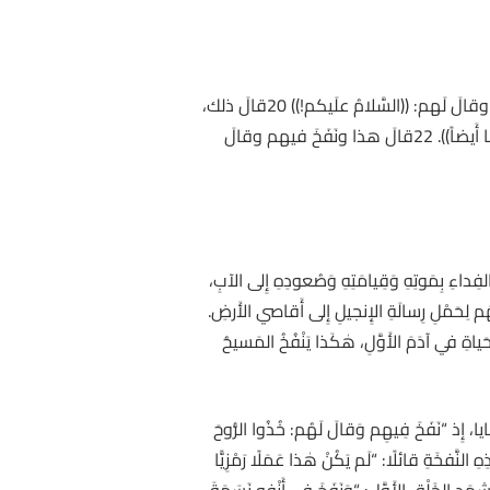
19وفي مَساءِ ذلك اليَومِ، يومِ الأحد، كانَ التَّلاميذُ في دارٍ أُغْلِقَتْ أَبوابُها خَوفاً مِنَ اليَهود، فجاءَ يسوعُ ووَقَفَ بَينَهم وقالَ لَهم: ((السَّلامُ علَيكم!)) 20قالَ ذلك،
وأَراهم يَدَيهِ وجَنبَه ففَرِحَ التَّلاميذُ لِمُشاهَدَتِهمِ الرَّبّ. 21فقالَ لَهم ثانِيَةً: ((السَّلامُ علَيكم! كما أَرسَلَني الآب أُرسِلُكم أَنا أَيضاً)). 22قالَ هذا ونَفَخَ فيهم وقالَ
َ الفِداءِ بِمَوتِهِ وَقِيامَتِهِ وَصُعودِهِ إِلى الآبِ،
َهِّلَهُم لِحَمْلِ رِسالَةِ الإِنجيلِ إِلى أَقاصي الأَرضِ.
حَياةِ في آدَمَ الأَوَّلِ، هٰكَذا يَنْفُخُ المَسيحُ
طايا، إِذ “نَفَخَ فِيهِم وَقالَ لَهُم: خُذُوا الرُّوحَ
ٰذِهِ النَّفخَةِ قائلًا: “لَم يَكُنْ هٰذا عَمَلًا رَمْزِيًّا