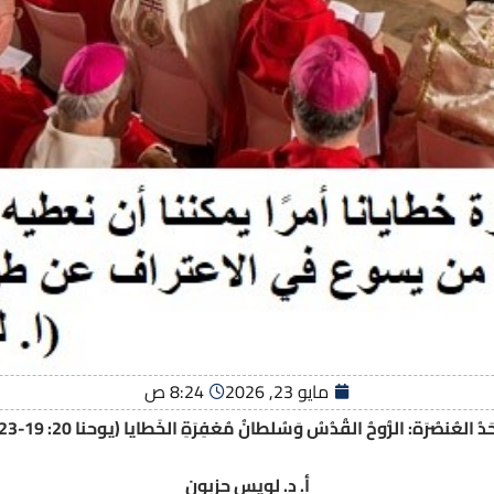
مايو 23, 2026
8:24 ص
حَدُ العُنصُرَة: الرُّوحُ القُدُسُ وَسُلطانُ مُغفِرَةِ الخَطايا (يوحنا 20: 19-23)
أ. د. لويس حزبون