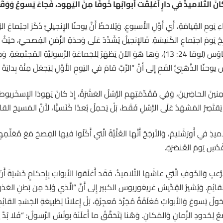
كانَ التَّلاميذُ في دارٍ أُغلِقَت أَبوابُها خَوفًا مِنَ اليَهود، فَجاءَ يَسوعُ وَوَقَ
بِحُ يَومَ اجتِماعِ الكَنيسَةِ. فَالإِنجيلُ يُشَدِّدُ عَلَى وَحدَةِ الزَّمَنِ الفِصحيِّ، حَيْث
20: 1)، وَلِلنِّسوَةِ (متى 28: 9)، وَلِتِلمَيذَي عِمَّاوُس (لوقا 24: 13)، وَها هُوَ الآنَ يَظهَرُ لِلجَماعَةِ ا
ّا الذَّهَبِيُّ الفَمِ إِلى أَنَّ “الرَّبَّ قامَ في اليَومِ الأَوَّلِ لِيَجعَلَ مِنْهُ بِدايَةَ خَليقَةٍ جَ
ِنينَ الحاضِرينَ، وَفِي مُقَدِّمَتِهِم الرُّسُلُ العَشَرَةُ، إِذ كانَ يَهوذا الإِسخَريوط
دُسِ يَومَ العُنصُرَةِ.
رُّعبِ وَالخَوفِ الَّتي عاشَها التَّلاميذُ، فَقَد أَغلَقوا الأَبوابَ بِإِحكامٍ خَشيَةَ أَنْ يَ
قائِمِ. وَيُشيرُ القِدِّيسُ غريغوريوس الكبير إِلى أَنَّ “الَّذي وُلِدَ مِن بَطنِ العَذراءِ
” PL 76: 1197)). وَلَم يَكُنْ دُخولُ يَسوعَ وَالأَبوابُ مُغلَقَةٌ مُجَرَّدَ مُعجِزَةٍ، بَلْ إِعلانًا لِطَبيعَةِ ال
ضَعُ لِحُدودِ الزَّمانِ وَالمَكانِ. وَهُنا يَتَحَقَّقُ ما أَعلَنَهُ بولُسُ الرَّسولُ: “فَلا بُد