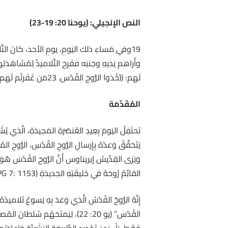
النص الإنجيلي: (يوحنا 20: 19-23)
لَهم: ((خُذوا الرُّوحَ القُدُس. 23مَن غَفَرتُم لَهم خَطاياهم تُغفَرُ لَهم، ومَن أَمسَكتُم عليهمِ الغُفْران يُمسَكُ علَيهم)).
المُقَدِّمَة
نَحتَفِلُ اليَومَ بِعِيدِ العُنصُرَةِ المَجيدَةِ، الَّذي يُشَ
يَتَحَقَّقُ وَعدُهُ بِإِرسالِ الرُّوحِ القُدُسِ، الرُّوحِ المُع
وَيَرَى القِدِّيسُ إيريناوس أَنَّ الرُّوحَ القُدُسَ هُوَ “ع
القائِمُ رُوحَهُ في خَليقَتِهِ الجَديدَةِ (PG 7: 1153).
إِنَّهُ الرُّوحُ القُدُسُ الَّذي وَعَدَ بِهِ يَسوعُ تَلاميذَ
القُدُس” (يو 20: 22)، لِيَمنَحَهُم سُل