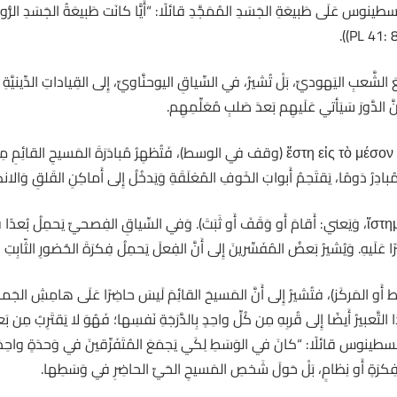
قِدِّيسُ أُوغُسطينوس عَلَى طَبيعَةِ الجَسَدِ المُمَجَّدِ قائلًا: “أَيًّا كانَت طَبيعَةُ الجَسَدِ ا
لشَّعبِ اليَهوديِّ، بَلْ تُشيرُ، في السِّياقِ اليوحنَّاويِّ، إِلى القِياداتِ الدِّينيَّةِ 
 الدَّورَ سَيَأتي عَلَيهِم بَعدَ صَلبِ مُعَلِّمِهِم.
في الأَصلِ اليونانيِّ ἔστη εἰς τὸ μέσον (وقف في الوسط)، فَتُظهِرُ مُبادَرَةَ المَسيح
بادِرُ دَومًا، يَقتَحِمُ أَبوابَ الخَوفِ المُغلَقَةِ وَيَدخُلُ إِلى أَماكِنِ القَلقِ وَالانكِس
” ἔστη (فَهُوَ مِنَ الفِعل ἵστημι، وَيَعني: أَقامَ أَو وَقَفَ أَو ثَبَتَ). وَفي السِّياقِ الفِصحيِّ يَحمِ
رًا عَلَيهِ. وَيُشيرُ بَعضُ المُفَسِّرينَ إِلى أَنَّ الفِعلَ يَحمِلُ فِكرَةَ الحُضورِ الثّابِت
(في الوَسَط أَو المَركَز)، فتُشيرُ إِلى أَنَّ المَسيحَ القائِمَ لَيسَ حاضِرًا عَلَى هامِشِ الج
التَّعبيرُ أَيضًا إِلى قُربِهِ مِن كُلِّ واحِدٍ بِالدَّرَجَةِ نَفسِها؛ فَهُوَ لا يَقتَرِبُ مِن
سُ أوغسطينوس قائلًا: “كانَ في الوَسَطِ لِكَي يَجمَعَ المُتَفَرِّقينَ في وَحدَةٍ واح
لَ فِكرَةٍ أَو نِظامٍ، بَلْ حَولَ شَخصِ المَسيحِ الحَيِّ الحاضِرِ في وَسَطِها.