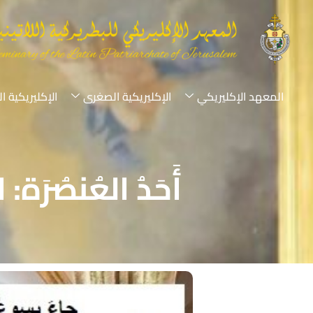
المعهد الإكليريكي
الإكليريكية الصغرى
الإكليريكية ا
أَحَدُ العُنصُرَة: