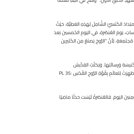
أُولى” PG 74: 705)). فَالنَّفخُ هُنا يُعيدُ القارئَ إِلى مَشهَدِ الخَلْقِ الأَوَّلِ: “وَنَفَخَ في أَنْفِهِ نَسَمَةَ
 19-23)، فَإِنَّ سِفْرَ أَعمالِ الرُّسُلِ يَكشِفُ الاِمتِدادَ الكَنَسيَّ الشّامِلَ لِهٰذِهِ العَطِيَّةِ، حَيْثُ
قِدِّيساتِ، يَومَ العُنصُرَةِ، في اليَومِ الخَمسينَ بَعدَ
اعَةٍ مُجتَمِعَةٍ، لِأَنَّ “الرُّوحَ يَصنَعُ مِنَ الكَثيرينَ
كَنيسَةِ وَرِسالَتِها. وَيَكتُبُ القِدِّيسُ
أُوغُسطينوس: “كَمَا وُلِدَت حَوّاءُ مِن جَنبِ آدَمَ النَّائِمِ، هٰكَذا وُلِدَتِ الكَنيسَةُ مِن جَنبِ المَسيحِ المَفتوحِ عَلَى الصَّليبِ، وَأُظهِرَتْ لِلعالَمِ بِقُوَّةِ الرُّوحِ القُدُسِ PL 35:
ُؤمِنينَ اليَومَ. فَالعُنصُرَةُ لَيْسَت حَدَثًا ماضِيًا