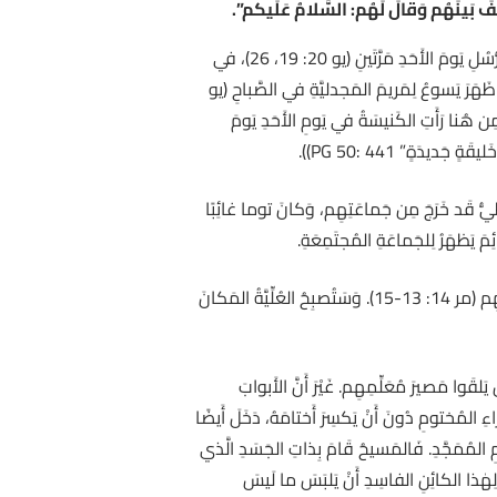
فَ بَينَهُم وَقالَ لَهُم: السَّلامُ عَلَيكم”
.
إِلى مَساءِ يَومِ القِيامَةِ، أَي أَوَّلِ الأُسبوعِ. وَيُلاحَظُ أَنَّ يوحنّا الإِنجيليَّ ذَكَرَ اجتِماعَ الرُّسُلِ يَومَ الأَحَدِ مَرَّتَينِ (يو 20: 19، 26)، في
ُ ظَهَرَ يَسوعُ لِمَريمَ المَجدليَّةِ في الصَّباحِ (يو
لرَّسوليَّةِ المُجتَمِعَةِ. وَمِن هُنا رَأَتِ الكَنيسَةُ في يَومِ الأَحَدِ يَومَ
ديدَةٍ” PG 50: 441)).
يُّ قَد خَرَجَ مِن جَماعَتِهِم، وَكانَ توما غائِبًا
فَتُشيرُ إِلى مَوضِعِ اجتِماعِ التَّلاميذِ في أُورَشَليمَ، وَالأَرجَحُ أَنَّها العُلِّيَّةُ الَّتي أَكَلُوا فيها الفِصحَ مَعَ مُعَلِّمِهِم (مر 14: 13-15). وَسَتُصبِحُ العُلِّيَّةُ المَكانَ
لقَوا مَصيرَ مُعَلِّمِهِم. غَيْرَ أَنَّ الأَبوابَ
 المُختومِ دُونَ أَنْ يَكسِرَ أَختامَهُ، دَخَلَ أَيضًا
جَسَدِ القائِمِ المُمَجَّدِ. فَالمَسيحُ قَامَ بِذاتِ الجَسَدِ الَّذي
َّ لِهٰذا الكائِنِ الفاسِدِ أَنْ يَلبَسَ ما لَيسَ