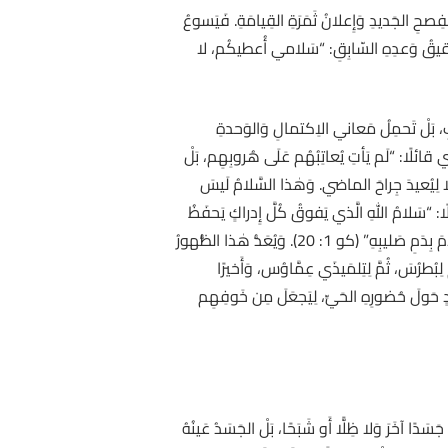
َّها عَطيَّةُ الفِصحِ الجَديدِ وَإِعلانُ ثَمَرَةِ القِيامَةِ. فَيَسوعُ
ِ، وَتَحقيقُ وَعدِهِ السّابِقِ: “سَلامي أُعطيكُم، لا
الحَربِ، بَلْ تَحمِلُ مَعاني الاِكتمالِ وَالوَحدةِ
ي قائلًا: “لَم يَأتِ يُعاتِبُهُم عَلَى هُروبِهِم، بَلْ
يَزرَعَ سَلامَهُ، لا لِيُعيدَ جِراحَ الماضي. وَهٰذا السَّلامُ لَيسَ
ًا: “سَلامُ اللهِ الَّذي يَفوقُ كُلَّ إِدراكٍ يَحفَظُ
قُلوبَكُم وَأَذهانَكُم في المَسيحِ يَسوع” (في 4: 7). فَالمَسيحُ القائِمُ هُوَ “سَلامُنا” (أف 2: 14)، وَهُوَ الَّذي “حَقَّقَ السَّلامَ بِدَمِ صَليبِهِ” (كو 1: 20). وَيُعَدُّ هٰذا الظُّهورُ
لِبُطرُسَ، ثُمَّ لِتِلمَيذَي عِمَّاوُس، وَأَخيرًا
ديدٍ حَولَ حُضورِهِ الحَيِّ، لِيَجعَلَ مِن خَوفِهِم
سَدًا آخَرَ وَلا ظِلًّا أَو شَبَحًا، بَلْ الجَسَدُ عَينُهُ