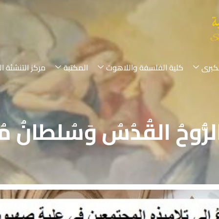
لكبرى
كلية الفلسفة واللاهوت
المكتبة
مركز التنشئة ال
 الرُّوحُ القُدُسُ وَسُلطانُ م