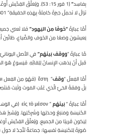
بِفاسِد
“
(1 قور 15: 53). وَيُعَلِّقُ ال
نَزالُ لا نَحمِلُ خِبرَةً كامِلَةً بِهٰذِهِ الحَقيقَةِ” PL 41: 801)).
أَمَّا عِبارَةُ
“خَوفًا مِنَ اليَهودِ”
فَلا تَعني جَميعَ ا
يَعيشونَ وَضعًا مِنَ الخَوفِ وَالضَّياعِ، ظانِّينَ أَنَّ
مَّا عِبارَةُ “
وَوَقَفَ بَينَهُم”
قَبلَ أَنْ يَذهَبَ الإِنسانُ لِلِقائِهِ. فَيَسوعُ هُوَ المُ
أَمَّا الفِعلُ “
وَقَفَ
بَلْ وَقفَةُ الحَيِّ الَّذي غَلَبَ المَوتَ وَثَبَتَ مُنتَصِ
أَمَّا عِبارَةُ “
بَينَهُم
” εἰς τὸ μέσον 
الكَنيسَةِ وَمَنبَعُ وَحدَتِها وَشَرِكَتِها. وَيُشيرُ هٰذا 
لِيَكونَ قَريبًا مِنَ الجَميعِ. وَيُعَلِّقُ القِدِّي
صُورَةً لِلكَنيسَةِ نَفسِها: جَماعَةٌ تَتَّحِدُ لا حَو