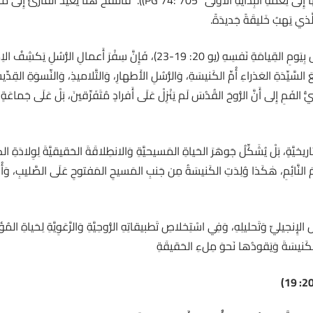
فَقَط، بَلْ بَدءَ تَجْديدِ الطَّبيعَةِ البَشَرِيَّةِ وَإِعادَتِها إِلى نِعْمَةِ البِدايَةِ ال
وَإِنْ كانَ إِنجيلُ يوحنّا يَربِطُ عَطِيَّةَ الرُّوحِ القُدُسِ بِيَومِ القِيامَةِ نَفسِهِ (يو 20:
 السَّيِّدَةِ العَذراءِ أُمِّ الكَنيسَةِ، وَالرُّسُلِ الأَطهارِ، وَالتَّلاميذِ، وَالنِّسوَةِ ال
حنّا الذَّهَبِيُّ الفَمِ إِلى أَنَّ الرُّوحَ القُدُسَ لَم يَنْزِلْ عَلَى أَفرادٍ مُتَفَرِّقينَ، بَلْ عَلَى جَم
اريخيَّةٍ، بَلْ يُشَكِّلُ جَوهَرَ الحَياةِ المَسيحيَّةِ وَالانطِلاقَةَ الحَقيقيَّةَ لِوِلادَةِ ال
ِ الإِنجيليِّ وَتَحليلِهِ، وَفِي اسْتِخلاصِ تَطبيقاتِهِ الرُّوحِيَّةِ وَالرَّعَوِيَّةِ لِحَياةِ الم
 الكَنيسَةَ وَيَقودُها نَحوَ مِلءِ الحَقيقَةِ