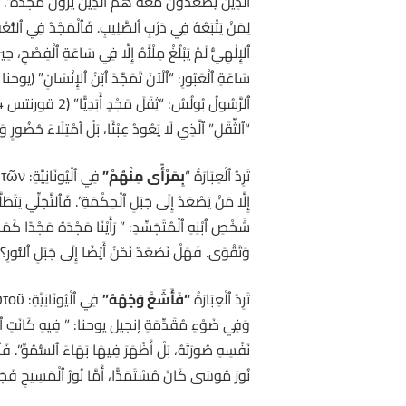
ٱلَّذِينَ يَصْعَدُونَ مَعَهُ هُمْ ٱلَّذِينَ يَرَوْنَ مَجْدَهُ”
لِمَنْ يَتْبَعُهُ فِي دَرْبِ ٱلصَّلِيبِ. فَٱلْمَجْدُ فِي ٱللُّغَةِ
ٱلإِلٰهِيُّ لَمْ يَبْلُغْ مِلْأَهُ إِلَّا فِي سَاعَةِ ٱلْفِصْحِ،
“ٱلثِّقَلِ” ٱلَّذِي لَا يَعُودُ عِبْئًا، بَلْ ٱمْتِلَاءَ حُضُورٍ وَٱن
تَرِدُ ٱلْعِبَارَةُ “
بِمَرْأًى مِنْهُمْ”
إِلَّا مَنْ يَصْعَدُ إِلَى جَبَلِ ٱلْحِكْمَةِ”. فَٱلتَّجَلِّي يَت
وَتَقْوَى. فَهَلْ نَصْعَدُ نَحْنُ أَيْضًا إِلَى جَبَلِ ٱلنُّورِ؟
تَرِدُ ٱلْعِبَارَةُ
“فَأَشَعَّ وَجْهُهُ”
نُورَ مُوسَى كَانَ مُسْتَمَدًّا، أَمَّا نُورُ ٱلْمَسِيحِ فَجَوْ