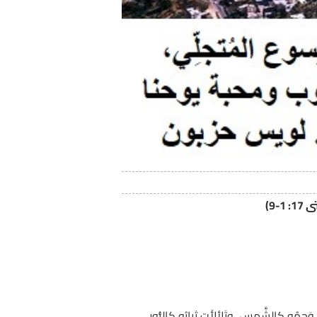
-9)
ردَ بِهِم على جَبَلٍ عالٍ، 2وتَجلَّى بِمَرأًى مِنهُم، فأَشَعَّ وَجهُه كالشَّمس، وتَلألأَت ثِيابُه كالنُّور.