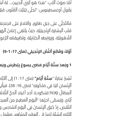
يَقُولُ أوغسطينوس: “تَجَلَّى لِيُثَبِّتَ ٱلْقُلُوبَ قَبْلَ ٱلْ
فَٱلتَّجَلِّي عَلَى جَبَلِ طَابُورَ، وَٱلآلامُ عَلَى الجلجلة، 
قَلْبِ ٱلْبِشَارَةِ ٱلإِنْجِيلِيَّةِ، حَيْثُ يَلْتَقِي إِعْلَانُ ٱلْه
ٱللَّاهُوتِيَّةِ، وَرَوَابِطِهِ ٱلْكِتَابِيَّةِ، وَتَطْبِيقَاتِهِ ٱلرّ
أوَّلاً: وَقَائِعِ ٱلنَّصِّ الإنْجيلي (متى 17: 1-9)
1
وبَعدَ سِتَّةِ أَيَّام مَضى يسوعُ بِبُطرسَ ويَعق
تُشِيرُ عِبَارَةُ “
سِتَّةِ أَيَّام”
(متى 17: 1) إِلَ
ٱلْمِظَالِّ סֻכּוֹת (سُكُّوت)، أَحَدِ أَعْيَادِ ٱلْحَجِّ ٱلثَّلَاثَة
أَيَّامٍ، وَيُسَمَّى آخِرُهَا “ٱلْيَوْمَ ٱلْعَظِيمَ مِنَ ٱلْعِيدِ” (يوحنا 7: 37)، فَإِنَّ ٱلرَّمْزَ ٱلْعَدَدِيَّ يَفْتَحُ أُفُقًا لِقِرَاءَةٍ لِيتُورْجِيَّةٍ لِلتَّجَلِّي كَعِيدِ حُضُورٍ
ٱلنَّقْصِ، إِذْ خُلِقَ ٱلْإِنْسَانُ فِي ٱلْيَوْمِ ٱلسَّادِسِ و
ٱلْأَيَّامَ ٱلسِّتَّةَ تُرْمِزُ إِلَى ٱلْعَالَمِ ٱلْمَنْظُورِ، وَيَقُولُ: 