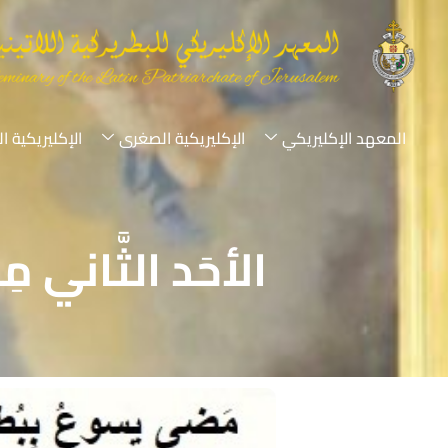
المعهد الإكليريكي
الإكليريكية الصغرى
الإكليريكية ا
الأحَد الثَّاني م