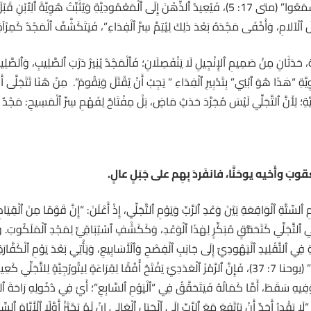
أَمَّا صَوْتُ ٱلْآبِ: “هٰذَا هُوَ ٱبْنِيَ ٱلْحَبِيبُ… لَهُ ٱسْمَعُوا” (متى 17: 5)، فَيُعِيدُ ٱلذِّهْنَ إِلَى ٱلْمَعْمُودِيّ
آلامِ، وَأَخْفَى مَجْدَهُ بَعْدَ ذٰلِكَ لِيُتِمَّ سِرَّ ٱلْفِدَاءِ”، فَيَتَكَشَّفُ ٱلْمَجْدُ كَمِرْ
حَدَثَانِ مِنْ صَمِيمِ ٱلإِنْجِيلِ لَا يَنْفَصِلَانِ؛ فَٱلْمَجْدُ يُنِيرُ دَرْبَ ٱلصَّلِيبِ، وَٱلصّ
ُوِيَّةِ “هٰذَا هُوَ ٱبْنِي” بِتَدْبِيرِ ٱلْفِدَاءِ ” يَجِبُ أَنْ يُقْتَلَ وَيَقُومَ”. مِنْ هُنَا تَتَجَلَّى أَه
َعَوِيَّةِ؛ لِأَنَّ ٱلتَّجَلِّي لَيْسَ مُجَرَّدَ حَدَثٍ مَاضٍ، بَلْ مِفْتَاحٌ لِفَهْمِ سِرِّ ٱلْمَسِيحِ: مَجْدٌ ي
وبَ وأَخيه يوحَنَّا، فانفَردَ بِهِم على جَبَلٍ عالٍ
.
ى ٱلْأَيَّامِ ٱلسِّتَّةِ ٱلْوَاقِعَةِ بَيْنَ وَعْدِ ٱلرَّبِّ وَيَوْمِ ٱلتَّجَلِّي، إِذْ أَعْلَنَ: “إِنَّ قَوْمًا مِنَ ٱ
ِ فِي ٱلتَّقْلِيدِ ٱلْيَهُودِيِّ إِلَى جَانِبِ ٱلْفِصْحِ وَٱلْأَسَابِيعِ، وَيَأْتِي بَعْدَ يَوْمِ ٱلْكَفَّارَ
 إِلٰهِيٍّ. كَمَا أَنَّ ٱلرَّقْمَ
َفِيهِ سَقَطَ، أَمَّا كَمَالُهُ فَيَتَحَقَّقُ فِي “ٱلْيَوْمِ ٱلسَّابِعِ”؛ أَيْ فِي دُخُولِهِ رَاحَة
“لَا يَقْدِرُ أَحَدٌ أَنْ يَرْتَفِعَ مَعَ ٱلرَّبِّ إِلَى ٱلْجَبَلِ ٱلْعَالِي إِنْ لَمْ يَجْتَزْ أَوَّلًا ٱلْأَيَّامَ ٱلس