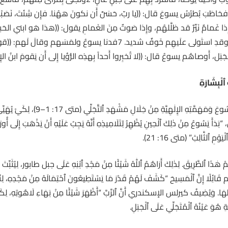
3وإِذا موسى وإِيلِيَّا قد تَراءَيا لَهم يُكلِّمانِه. 4فخاطَبَ بُطرُسُ يسوعَ قال: ((يا ربّ، حَسَنٌ أَن نكونَ ههُنا. فإِ
ٱلْبِشَارَةِ
يُسَلِّطُ إِنْجِيلُ إنجيل متى الأَضْوَاءَ عَلَى
، “بَدَأَ يَسُوعُ مِنْ ذٰلِكَ ٱلْحِينِ يُظْهِرُ لِتَلَامِيذِهِ أَنَّهُ يَجِبُ عَلَيْهِ أَنْ يَذْهَبَ إِلَى 
ْمِ ٱلثَّالِثِ” (متى 16: 21).
مُهُمْ هٰذَا ٱلطَّرِيقَ. لِذٰلِكَ أَرَاهُمُ ٱللّٰهُ شَيْئًا مِنْ مَجْدِ ٱبْنِهِ عَلَى جبل طابور، لِيُثَبِّتَ ق
لًا إِنَّ ٱلْمَسِيحَ “كَشَفَ لَهُمْ قَدْرَ مَا يَسْتَطِيعُونَ ٱحْتِمَالَهُ مِنْ مَجْدِهِ، لِئَلَّا يَت
سَطِهَا. وَيُضِيفُ كيرلس الإسكندري أَنَّ ٱلرَّبَّ “أَظْهَرَ شَيْئًا مِنْ بَهَاءِ لَاهُوتِهِ، لِكَيْ
َةِ هُوَ عَيْنُهُ ٱلْمُتَجَلِّي عَلَى ٱلْجَبَلِ.