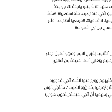
ن شِئتَ، نَصَبْتُ ههُنا ثَلاثَ خِيَم: واحِدَةً لكَ وواحِدَةً
لِموسى وواحِدَةً لإِيليَّا )). 5وبَينَما هُوَ يَتَكَلَّم إِذا غَمامٌ نَيِّرٌ قد ظلَّلهُم، وإِذا صَوتٌ مِنَ الغَمامِ يقول: ((هذا هَو ابنيَ الحَبيبُ الَّذي عَنهُ رَضيت، فلَهُ اسمَعوا)). 6فلَمَّا
سَمِعَ التَّلاميذُ ذلك، سَقَطوا على وُجوهِهِم، وقدِ استَولى علَيهِم خَوفٌ شديد. 7فدنا يسوعُ ولمَسَهم وقالَ لَهم: ((قوموا، لا تَخافوا)). 8فَرفَعوا أَنظارَهم، فلَم
 كِيَانِ يَسُوعَ وَمَهَمَّتِهِ الإِلٰهِيَّةِ مِنْ خِلَالِ مَشْهَدِ ٱلتَّجَلِّي (متى 17: 1–9)، لِكَيْ يُهَيِّئَ ٱلتَّلَامِيذَ لِقَبُولِ آلامِهِ وَمَوْتِهِ ٱلْمُذِلِّ بِرَجَاءٍ
أُورَشَلِيمَ وَيُعَانِيَ آلامًا شَدِيدَةً مِنَ ٱلشُّيُوخِ
ُلُوبَهُمْ وَيَنْزِعَ عَنْهَا ٱلشَّكَّ ٱلَّذِي قَدْ يُثِيرُهُ
َزَعْزَعُوا عِنْدَ رُؤْيَةِ ٱلصَّلِيبِ”، فَٱلتَّجَلِّي لَيْسَ
 يَفْهَمُوا أَنَّ ٱلَّذِي سَيُسَلَّمُ لِلْمَوْتِ هُوَ رَبُّ