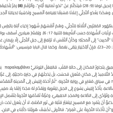
 ثَمَانِيَةِ أَيَّامٍ”، وَٱلرَّقْمُ
(8)
رَمْزٌ لِلْخَلِيقَة
ِ. وَهٰكَذَا يَغْدُو ٱلتَّجَلِّي إِعْلَانًا مُسْبَقًا لِقِيَامَةِ ٱلْمَسِيحِ وَتَدْشِينًا لِحَيَاتِنَا ٱلْج
كَافٍ لِإِثْبَاتِ ٱلشَّهَادَةِ حَسَبَ ٱلشَّرِيعَةِ (تثنية 17: 
ا “ٱلْحَبِيبُ” إِلَى ٱلْمَحَبَّةِ؛ وَكَأَنَّ ٱلنَّفْسَ لَا تَرْتَفِعُ إِلَى جَبَلِ ٱلتَّجَلِّي إِلَّا بِإِيمَانٍ
سَيُنْكِرُ، وَيَعْقُوبَ وَيُوحَنَّا طَلَبَا ٱلْمَجْدَ (متى 20: 20–23)، فَإِنَّ ٱلِٱخْتِيَارَ يَبْقَى نِعْمَةً. وَكَمَا قَالَ البابا فرن
إِلَى بُعْدٍ
تَّلَامِيذَ إِلَى مَكَانٍ مُنْعَزِلٍ فَحَسْبُ، بَلْ يُدْخِلُهُمْ فِي خِبْرَةٍ دَاخِلِيَّةٍ، إِلَى عُزْلَةٍ ر
عَةِ، يَأْخُذُ إِبْلِيسُ يَسُوعَ إِلَى الجَبَلِ لِيُغْوِيَهُ وَيُقَدِّمَ لَهُ مَجْدًا زَائِفًا بِلَا صَلِيبٍ. إِ
لَاةِ وَتُؤَدِّي إِلَى الطَّاعَةِ وَالمَجْدِ الحَقِيقِيِّ. وَعُزْلَةٌ تُقَدِّمُهَا التَّجْرِبَةُ لِتُفْصِلَ ا
عُوٌّ أَنْ يَنْفَرِدَ مَعَ المَسِيحِ لِيَتَغَيَّرَ قَلْبُهُ فِي نُورِ الصَّلَاةِ، لَا أَنْ يَنْعَزِلَ تَحْتَ ذ
نْ تَأْخُذَنَا التَّجْرِبَةُ عَلَى انْفِرَادٍ”. فَالأُولَى تَكْشِفُ هُوِيَّتَنَا كَأَبْنَاءٍ فِي الاِبْنِ، وَالثَّ