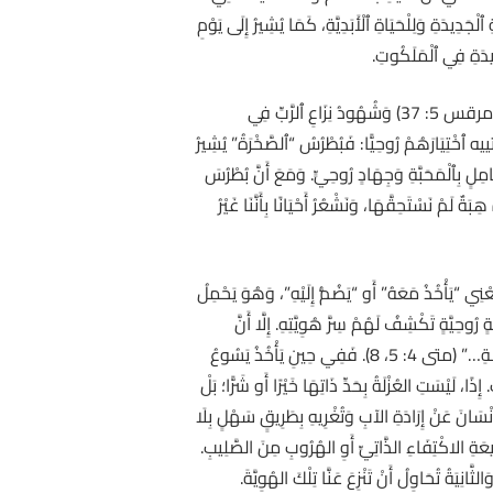
ِ ٱلْجَدِيدَةِ وَلِلْحَيَاةِ ٱلْأَبَدِيَّةِ، كَمَا يُشِيرُ إِلَى يَوْمِ
َدِيدَةِ فِي ٱلْمَلَكُوتِ.
” إِلَى ٱلشُّهُودِ المُقرَّبين ٱلثَّلَاثَةِ لِلتَّجَلِّي، وَهُمْ أَنْفُسُهُمْ شُهُودُ إِحْيَاءِ ٱبْنَةِ يَائِيرُس (مرقس 5: 37) وَشُهُودُ نِزَاعِ ٱلرَّبِّ فِي
6). وَيُفَسِّرُ هيلاري أسقف بواتييه ٱخْتِيَارَهُمْ رُوحِيًّا: فَبُطْرُسُ “ٱلصَّخْرَةُ” يُشِيرُ
 عَامِلٍ بِٱلْمَحَبَّةِ وَجِهَادٍ رُوحِيٍّ. وَمَعَ أَنَّ بُطْرُسَ
سيس: “ٱلشَّهَادَةُ هِبَةٌ لَمْ نَسْتَحِقَّهَا، وَنَشْعُرُ أَحْيَانًا بِأَنَّنَا غَيْرُ
 لَاهُوتِيٍّ عَمِيقٍ يَتَجَاوَزُ المَكَانَ إِلَى حَالَةِ القَلْبِ. فَالفِعْلُ اليُونَانِيُّ παραλαμβάνει يَعْنِي “يَأْخُذُ مَعَهُ” أَو “يَضُمُّ إِلَيْهِ”، وَهُوَ يَحْمِلُ
ُوحِيَّةٍ تَكْشِفُ لَهُمْ سِرَّ هُوِيَّتِهِ. إِلَّا أَنَّ
الإِنْجِيلَ يَسْتَعْمِلُ الفِعْلَ عَيْنَهُ παραλαμβάνει فِي سِيَاقٍ مُغَايِرٍ فِي رِوَايَةِ التَّجْرِبَةِ: “ثُمَّ أَخَذَهُ إِبْلِيسُ إِلَى ٱلْمَدِينَةِ ٱلْمُقَدَّسَةِ…” (متى 4: 5، 8). فَفِي حِينِ يَأْخُذُ يَسُوعُ
ذًا، لَيْسَتِ العُزْلَةُ بِحَدِّ ذَاتِهَا خَيْرًا أَو شَرًّا؛ بَلْ
لإِنْسَانَ عَنْ إِرَادَةِ الآبِ وَتُغْرِيهِ بِطَرِيقٍ سَهْلٍ بِلَا
َرِيعَةِ الاكْتِفَاءِ الذَّاتِيِّ أَوِ الهُرُوبِ مِنَ الصَّلِيبِ.
انِيَةُ تُحَاوِلُ أَنْ تَنْزِعَ عَنَّا تِلْكَ الهُوِيَّةَ.