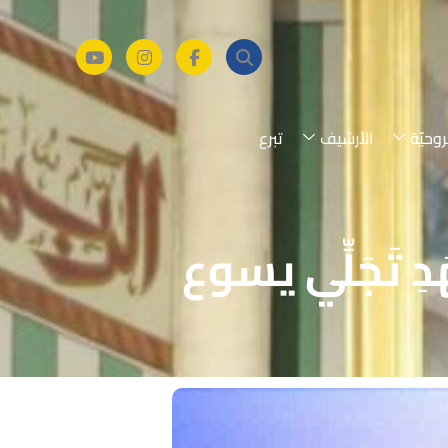
روحيّة
الأرشيف
تبرع
دِ تَجَلِّي يسوع