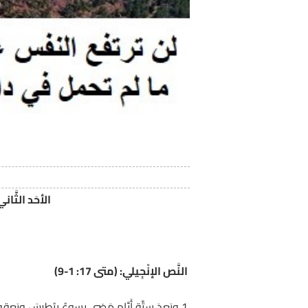
الأحَد الثَّاني
النَّص الإنْجِيلي: (متى 17: 1-9)