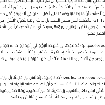
. فَٱلتَّجَلِّي لَيْسَ حَدَثًا مَاضِيًا فَحَسْبُ، بَلْ هُوَ دَعْوَةٌ دَائِمَةٌ لِلصُّعُودِ مَعَ ٱلْم
 ٱلْعِبْرِيَّةِ هُوَ כָּבוֹד، أَيْ “ٱلثِّقَلُ” أَوِ “ٱلْوَزْنُ”، وَهُوَ يَدُلُّ عَلَى حُضُورِ ٱللَّهِ ٱلْم
 حِينَ ٱنْكَشَفَ أَنَّ مَا بَدَا عَارًا وَضَعْفًا عَلَى ٱلصَّلِيبِ كَانَ فِي ٱلْحَقِيقَةِ أَثْقَلَ حُضُ
سَاعَةِ ٱلْعَبُورِ: “ٱلْآنَ تَمَجَّدَ ٱبْنُ ٱلإِنْسَانِ” (يوحنا 13: 31). فَٱلصَّلِيبُ لَيْسَ نَقِيضَ ٱلْمَجْدِ، بَلْ بَدَايَتُهُ. وَهُنَا
ٱلرَّسُولُ بُولُسُ: “ثِقَلَ مَجْدٍ أَبَدِيًّا” (2 قورنتس 4: 17)، وَفِي ٱلنَّصِّ ٱلْيُونَا
ْتِصَارَ مَحَبَّةٍ.
فِي ٱلْيُونَانِيَّةِ: ἔμπροσθεν αὐτῶν (قُدَّامَهُمْ). الى شَهَادَة ٱلرُّؤْيَةِ، أَيْ إِنَّهُمْ رَأَوْ
َطَلَّبُ صُعُودًا، وَٱلصُّعُودُ يَتَطَلَّبُ إِيمَانًا وَنَقَاوَةَ قَلْبٍ. إِنَّ ٱللّٰهَ يَكْشِفُ مَجْدَ
فِي ٱلْيُونَانِيَّةِ: ἔλαμψεν τὸ πρόσωπον αὐτοῦ (أَضَاءَ وَجْهُهُ). إِنَّهُ لَيْسَ نُورًا خ
وَفِي ضَوْءِ مُقَدِّمَةِ إنجيل يوحنا: ” فِيهِ كَانَتِ ٱلْحَيَاةُ وَٱلْحَيَاةُ نُورُ ٱلنَّاسِ” (1: 4)، يَتَّضِحُ أَن
هَرِيٌّ. فَمُوسَى خَادِمٌ فِي بَيْتِ ٱللّٰهِ، أَمَّا ٱلْمَسِيحُ فَٱلِٱبْنُ وَرَبُّ ٱلْبَيْتِ.