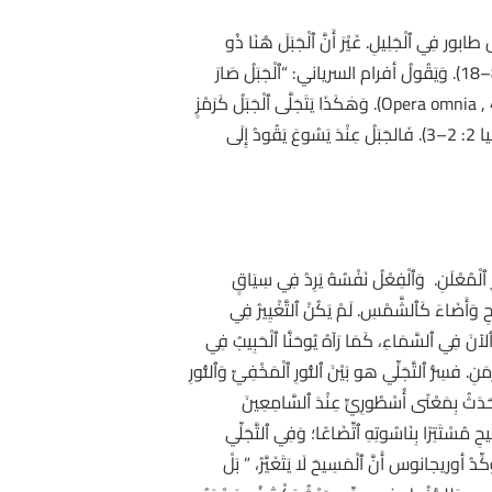
ل طابور فِي ٱلْجَلِيلِ. غَيْرَ أَنَّ ٱلْجَبَلَ هُنَا ذُو
دَلَالَةٍ لَاهُوتِيَّةٍ أَكْثَرَ مِنْهُ جُغْرَافِيَّةً: فَهُوَ مَكَانُ ٱلْوَحْيِ، كَمَا ظَهَرَ ٱللّٰهُ لِمُوسَى (خروج 24: 12–18) وَلِإِيلِيَّا (1 ملوك 19: 8–18). وَيَقُولُ أفرام السرياني: “ٱلْجَبَلُ صَارَ
رَمْزًا لِلْكَنِيسَةِ؛ عَلَى قِمَّتِهِ وَحَّدَ ٱلرَّبُّ ٱلْعَهْدَيْنِ”، فَمُوسَى وَإِيلِيَّا يُجَسِّدَانِ ٱلنَّامُوسَ وَٱلْأَنْبِيَاءَ، وَٱلْمَسِيحُ هُوَ تَمَامُهُمَا (Opera omnia , 41). وَهٰكَذَا يَتَجَلَّى ٱلْجَبَلُ كَرَمْزٍ
أُخْرَوِيٍّ أَيْضًا، عَلَى مِثَالِ جَبَلِ صِهْيَوْنَ (مزمور 2: 6)، وَنُبُوءَةِ أَشَعْيَا: “هَلُمُّوا نَصْعَدْ إِلَى جَبَلِ ٱلرَّبِّ… فَيُعَلِّمَنَا طُرُقَهُ” (أشعيا 2: 2–3). فَالجَبَلُ عِنْدَ يَسُوعَ يَقُودُ إِلَى
مَخْفِيِّ وَٱلنُّورِ ٱلْمُعْلَنِ. وَٱلْفِعْلُ نَفْسُهُ يَرِدُ فِي سِيَاقٍ
هُ ٱلْمَسِيحِ وَأَضَاءَ كَٱلشَّمْسِ. لَمْ يَكُنْ ٱلتَّغْيِيرُ فِي
 ٱلآنَ فِي ٱلسَّمَاءِ، كَمَا رَآهُ يُوحَنَّا ٱلْحَبِيبُ فِي
لِمَجْدٍ أُخْرَوِيٍّ فِي وَسَطِ ٱلزَّمَنِ. فسِرُّ ٱلتَّجَلِّي هو بَيْنَ ٱلنُّورِ ٱلْمَخْفِيِّ وَٱلنُّورِ
ἐγένετο ἕτερον ” صَارَ وَجْهُهُ آخَرَ”، لِئَلَّا يُفْهَمَ ٱلْحَدَثُ بِمَعْنًى أُسْطُورِيٍّ عِنْدَ ٱلسَّامِعِينَ
يحِ مُسْتَتِرًا بِنَاسُوتِهِ ٱتِّضَاعًا؛ وَفِي ٱلتَّجَلِّي
َكِّدُ أوريجانوس أَنَّ ٱلْمَسِيحَ لَا يَتَغَيَّرُ، ” بَلْ