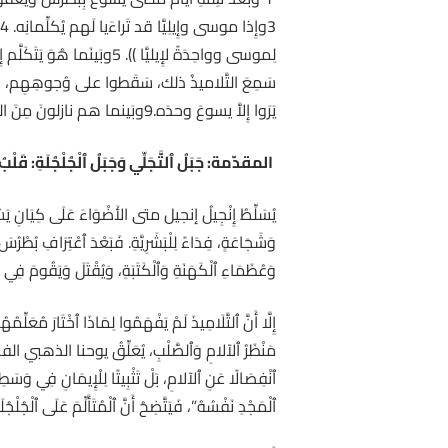
يَرَوا إِلاَّ يسوعَ وحدَه.9وبَينما هم نازلونَ مِنَ الجَبَل، أَوصاهُم يسوعُ قال: ((لا تُخبِروا أَحداً بِهذِه الرُّؤيا إِلى أَن يَقومَ ابنُ الإِنسانِ مِن بَينِ الأَموات)).
المقدّمة: جَبَلُ ٱلتَّجَلِّي وَجَبَلُ ٱلْجُلْجُلَةِ: قَلْبُ 
وَشَجَاعَةٍ، فِدَاءً لِلْبَشَرِيَّةِ. فَبَعْدَ ٱعْتِرَافِ بُطْرُسَ
وَعُظَمَاءِ ٱلْكَهَنَةِ وَٱلْكَتَبَةِ، وَيُقْتَلَ وَيَقُومَ فِي ٱلْيَو
إِلَّا أَنَّ ٱلتَّلَامِيذَ لَمْ يَفْهَمُوا لِمَاذَا ٱخْتَارَ مُعَلِّ
مَنْظَرُ ٱلآلامِ وَٱلصَّلْبِ، يُعَلِّقُ يوحنا الذهبي الفم قَائِ
ٱنْفِصَالًا عَنِ ٱلآلامِ، بَلْ تَثْبِيتًا لِلْإِيمَانِ فِي وَ
ٱلْمَجْدِ نَفْسُهُ”، فَيَتَّضِحُ أَنَّ ٱلْمُتَأَلِّمَ عَلَى ٱلْجُلْجُل