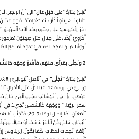
تُشِيرُ عِبَارَةُ “
على جَبَلٍ عالٍ”
الى أنَّ الإنجيل لَا يُحَ
أُورُشَلِيمَ؛ وَالمَجْدُ الحَقِيقِيُّ يَمُرُّ دَائِمًا عَبْرَ الطّ
2
وتَجلَّى بِمَرأًى مِنهُم، فأَشَعَّ وَجهُه كالشَّ
تُشِيرُ عِبَارَةُ
“تَجَلَّى”
رُوحِيٍّ فِي (رومة 12: 2) لِيَدُلَّ عَ
جَوْهَرِهِ، بَلْ فِي ٱنْكِشَافِ مَجْدِهِ ٱلَّذِي كَانَ مُسْتَتِر
ٱلْيُونَانِ. فَلَمْ يَكُنْ ٱلْأَمْرُ تَنَاسُخًا أَوْ تَحَوُّلًا مِي
ٱرْتَفَعَ ٱلْحِجَابُ لَحَظَاتٍ. كَمَا يَقُولُ إيريناوس إِنَّ ٱلْم