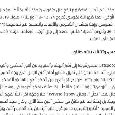
دِّدُ ٱسْمَ ٱلْجَبَلِ؛ فَبَعْضُهُمْ يُرَجِّحُ جَبَلَ حَرْمُون، وَيُحَدِّدُ ٱلتَّقْلِيدُ ٱلْكَنَسِيُّ جب
َاعَةِ حَتَّى المَوْتِ.
مس، وتَلألأَت ثِيابُه كالنُّور
.
فِي ٱلْأَصْلِ ٱلْيُونَانِيِّ μετεμορφώθη (مَتِمُورْفُوثِه) إِلَى تَغَيُّرِ ٱلْهَيْئَةِ وَٱلصُّورَةِ، بَيْنَ ٱلنُّورِ ٱلْ
لَى ٱلتَّحَوُّلِ ٱلدَّاخِلِيِّ، أَمَّا هُنَا فَيَدُلُّ عَلَى تَحَوُّلٍ مَنْظُورٍ أَمَامَ أَعْيُنِ ٱلرُّسُلِ: تَغَيَّرَ وَجْ
ًا بِنَاسُوتِهِ. وَرُبَّمَا ظَهَرَ حِينَئِذٍ بِشَيْءٍ مِنَ ٱلْمَجْدِ ٱلَّذِي لِنَاسُوتِهِ ٱلْمُمَجَّدِ
سفر الرؤيا: ” وَوَجْهُهُ كَٱلشَّمْسِ تُضِيءُ فِي أَبْهَى شُرُوقِهَا” (رؤيا 1: 16). فَٱلتَّجَلِّي إِذًا كَشْفٌ 
ٱلْمُعْلَنِ. أَمَّا إنجيل لوقا (9: 29) فَتَجَنَّبَ ٱسْتِعْمَالَ لَفْظِ ” تَجَلَّى”، وَقَالَ: 
ثُولُوجِيًّا، بَلْ إِعْلَانًا لِمَا هُوَ كَائِنٌ فِي شَخْصِ ٱلِٱبْنِ مُنْذُ ٱلْأَزَلِ. وَكَانَ مَجْدُ ٱلْمَسِ
َسِيحَ ” أَظْهَرَ لِتَلَامِيذِهِ مَا سَيَكُونُ عَلَيْهِ ٱلْإِنْسَانُ عِنْدَ ٱتِّحَادِهِ بِٱللّٰهِ”. وَيُؤ