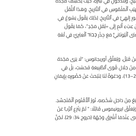
َسِيحِ، وَلِلدُّخُولِ فِي سِرِّهِ، حَيْثُ يَكْشِفُ مَجْدَهُ
ُهَيْبِ ٱلْمَلْمُوسِ فِي ٱلتَّارِيخِ. وَهَذَا ٱلثِّقَلُ
ورٍ إِلٰهِيٍّ فِي ٱلتَّارِيخِ. لِذٰلِكَ يَقُولُ يَسُوعُ فِي
 يَتَحَوَّلُ “ٱلثِّقَلُ» مِنْ عِبْءِ أَلَمٍ إِلَى «ثِقَلِ مَجْدٍ”، كَمَا يَقُولُ
نِيّ ِ: βάρος δόξης، أَيْ وَزْنُ ٱلْمَجْدِ، فَيَلْتَقِي ٱلْمَعْنَى ٱلْيُونَانِيُّ مَعَ جِذْرِ כָּבוֹד ٱلْعِبْرِيِّ فِي لُغَةِ
ا مَا لَمْ يَرَوْهُ مِنْ قَبْلُ. وَيُعَلِّقُ أوريجانوس: “لَا يَرَى مَجْدَهُ
هُ لَا مِنْ خِلَالِ قُوَى ٱلطَّبِيعَةِ فَحَسْبُ، بَلْ فِي
شَخْصِ ٱبْنِهِ ٱلْمُتَجَسِّدِ: ” رَأَيْنَا مَجْدَهُ مَجْدًا كَمَا لِوَحِيدٍ مِنَ ٱلْآبِ” (يوحنا 1: 14). فَٱلتَّجَلِّي هُوَ ٱسْتِبَاقٌ لِلْقِيَامَةِ (مرقس 9: 2–13)، وَدَعْوَةٌ لَنَا لِنَبْحَثَ عَنْ حُضُورِهِ بِإِيمَانٍ
َارِجِيًّا، بَلْ نُورٌ يَنْبَعُ مِنْ دَاخِلِ شَخْصِهِ، نُورُ ٱلْأُقْنُومِ ٱلْمُتَجَسِّدِ.
َّ ٱلنُّورَ هُوَ حَيَاتُهُ ٱلْإِلٰهِيَّةُ نَفْسُهَا. وَيُعَلِّقُ ايرونيموس قَائِلًا: ” لَمْ يَنْزِعِ ٱلرَّبُّ عَنْ
نَفْسِهِ صُورَتَهُ، بَلْ أَظْهَرَ فِيهَا بَهَاءَ ٱلسُّمُوِّ”. فَٱلتَّجَلِّي لَيْسَ خَلْعًا لِلنَّاسُوتِ، بَلْ تَشْرِيقًا لَهُ بِنُورِ ٱللَّاهُوتِ. وَهُنَا صَدًى لِمُوسَى عِنْدَمَا أَشْرَقَ وَجْهُهُ (خروج 34: 29). لَكِنَّ