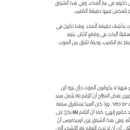
َةِ وَيُثَبِّتُ هُوِيَّةَ ٱلِٱبْنِ قَبْلَ دُخُولِهِ فِي سِرِّ ٱلْفِدَاءِ. وَفِي هٰذَا ٱلسِّيَاقِ
آةٍ تَنْعَكِسُ فِيهَا حَقِيقَةُ ٱلصَّلِيبِ.
َلِيبُ يَكْشِفُ حَقِيقَةَ ٱلْمَجْدِ. وَهُنَا نَكُونُ فِي
َمِّيَّةُ ٱلْبَحْثِ فِي وَقَائِعِ ٱلنَّصِّ، بِنْيَتِهِ
َمُرُّ عَبْرَ ٱلصَّلِيبِ، وَحَيَاةٌ تَنْبُثِقُ مِنَ ٱلْمَوْتِ.
لْقِيَامِ هَهُنَا لَا يَذُوقُونَ ٱلْمَوْتَ حَتَّى يَرَوُا ٱبْنَ
ٱلْإِنْسَانِ آتِيًا فِي مَلَكُوتِهِ” (متى 16: 28). فَيَأْتِي ٱلتَّجَلِّي كَتَحَقُّقٍ مُبَكِّرٍ لِهٰذَا ٱلْوَعْدِ، وَكَكَشْفٍ ٱسْتِبَاقِيٍّ لِمَجْدِ ٱلْمَلَكُوتِ. وَيَرَى بَعْضُ ٱلشُّرَّاحِ أَنَّ ٱلرَّقْمَ (6) يَتَّصِلُ بِعِيدِ
ةِ יוֹם כִּפּוּר. وَإِذْ كَانَ ٱلْعِيدُ يَسْتَغْرِقُ سَبْعَةَ
(6)
يَدُلُّ عَلَى
َ ٱللّٰهِ. وَفِي هٰذَا ٱلسِّيَاقِ يَرَى أوريجانوس أَنَّ
ِّتَّةَ… أَيْ أَنْ لَا يُحِبَّ ٱلْعَالَمَ وَلَا ٱلْأَشْيَاءَ ٱلَّتِي