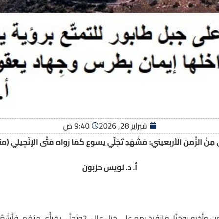
فبراير 28, 2026
9:40 ص
 مِنْ الزَّمن الأربعيني: مَشْهَدِ تَجَلِّي يسوع كَمَا رَواه مَتَّى الإنْجِيلي (متى 17: 1
أ.
د. لويس حزبون
1 وبَعدَ سِتَّةِ أَيَّام مَضى يسوعُ بِبُطرسَ ويَعقوبَ وأَخيه يوحَنَّا، فانفَ