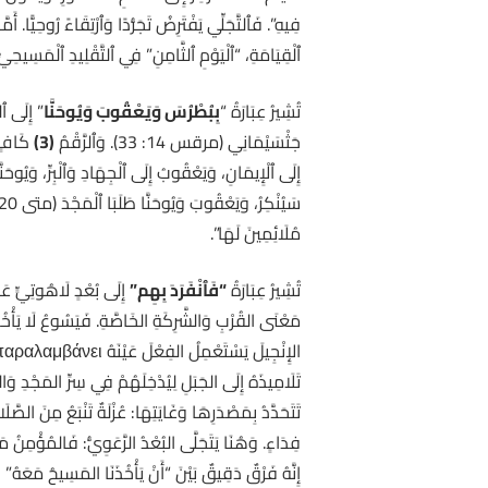
فِيهِ”. فَٱلتَّجَلِّي يَفْتَرِضُ تَجَرُّدًا وَٱرْتِقَاءً رُوحِيًّا. أَمَّا إنجيل لوقا (9: 28) فَيَتَكَلَّمُ عَنْ “نَحْوِ
ٱلْقِيَامَةِ، “ٱلْيَوْمِ ٱلثَّامِنِ” فِي ٱلتَّقْلِيدِ ٱلْمَسِيحِيّ
تُشِيرُ عِبَارَةُ “
بِبُطْرُسَ وَيَعْقُوبَ وَيُوحَنَّا
جَثْسَيْمَانِي (مرقس 14: 33). وَٱلرَّقْمُ
(3)
إِلَى ٱلْإِيمَانِ، وَيَعْقُوبُ إِلَى ٱلْجِهَادِ وَٱلْبِرِّ، وَيُوحَنَّ
مُلَائِمِينَ لَهَا”.
تُشِيرُ عِبَارَةُ
“فَٱنْفَرَدَ بِهِم”
مَعْنَى القُرْبِ وَالشَّرِكَةِ الخَاصَّةِ. فَيَسُوعُ لَا يَأْخُذُ ال
تَلَامِيذَهُ إِلَى الجَبَلِ لِيُدْخِلَهُمْ فِي سِرِّ المَجْدِ وَالطَّا
تَتَحَدَّدُ بِمَصْدَرِهَا وَغَايَتِهَا: عُزْلَةٌ تَنْبَعُ مِنَ الصَّ
فِدَاءٍ. وَهُنَا يَتَجَلَّى البُعْدُ الرَّعَوِيُّ: فَالمُؤْمِنُ مَدْ
إِنَّهُ فَرْقٌ دَقِيقٌ بَيْنَ “أَنْ يَأْخُذَنَا المَسِيحُ مَعَهُ” وَ”أَ