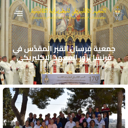
جمعية فرسان القبر المقدَّس في
فرنسا تزور المعهد الإكليريكي