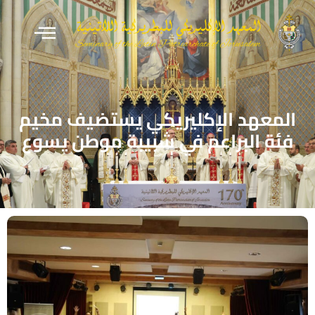
المعهد الإكليريكي يستضيف مخيم
فئة البراعم في شبيبة موطن يسوع