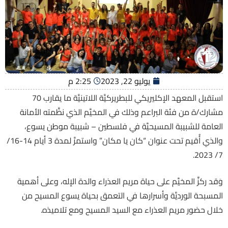
يوليو 22, 2023
2:25 م
استقبل المعهد الإكليريكي للبطريركيَّة اللاتينيَّة ما يقارب 70
مشارك/ة من فئة البراعم وذلك في المخيَّم الذي نظَّمته الأمانة
العامة للشبيبة المسيحيَّة في فلسطين – شبيبة موطن يسوع،
والذي أُقيم تحت عنوان “كان يا مكان” واستمرَّ لمدة 3 أيام 14-16/
7/ 2023.
وَقد ركزَّ المخيَّم على حياة مريم العذراء والدة الإله، وعلى أهمية
المسبحة الورديَّة وأسرارها في التعمق بحياة يسوع المسيح من
خلال حضور مريم العذراء مع السيد المسيح ومع تلاميذه.