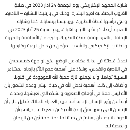
شاركَ المعهد الإكليريكي يوم الجمعة 24 آذار 2023 في صلاةِ
الغروب الإحتفالية لعيدِ البشارة، وذلكَ في بازيليكا البشارة – الناصرة،
والتي ترأسها غبطةُ البطريرك بييرباتيستا بيتسابالا. كما وشاركَ
المعهد أيضاً، كهنةً وطلابًا وراهبات، يوم السبت 25 آذار 2023 في
الإحتفالِ بالعيد برفقةِ غبطةِ البطريرك وغيره من الأساقفة والكهنة
والطلاب الإكليريكيين والشعب المؤمن من داخل الرعية وخارجها.
تحدثَ غبطتهُ في بدايةِ عظتهِ عن الوضعِ الذي نواجِههُ كمسيحيين
في الناصرة والقدس، وشدّدَ على أهمية عدمِ التأثُرِ بازدياد المشاعرِ
السلبية تجاهنا وألا نجعلها تنزعُ محبةَ الله الموجودة في قلوبنا.
وأضافَ إلى ذلك، أهمية تدخلِ الله في حياة البشر، وعدم الشعور بأن
الله ليسَ معنا في أوقاتِ الصعوبة والشدّة التي نعيشها. وتحدثَ
أيضاً عن رؤيةِ الإنسان لإجابة أمنا مريم العذراء للملاك كدليل على أن
الإنسان الذي يسير وفقَ إرادةِ الله يكون سعيدًا في حياته، وأن
الخوف لا يجب أن يستمرَ في حياتنا ما دمنا ممتلئينَ من الإيمانِ
والمحبةِ لله.