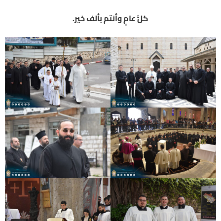
كلُّ عامٍ وأنتم بألف خير.