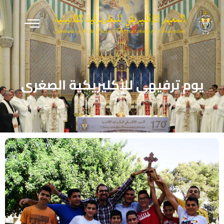
يوم ترفيهي للإكليريكية الصغرى