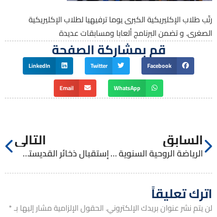
رتّب طلاب الإكليريكية الكبرى يوما ترفيهيا لطلاب الإكليريكية
الصغرى. و تضمن البرنامج ألعابا ومسابقات عديدة
قم بمشاركة الصفحة
LinkedIn
Twitter
Facebook
Email
WhatsApp
السابق
التالي
الرياضة الروحية السنوية لطلاب الإكليريكية الكبرى
إستقبال ذخائر القديستين ماري ألفونسين ومريم ليسوع المصلوب
اترك تعليقاً
لن يتم نشر عنوان بريدك الإلكتروني.
الحقول الإلزامية مشار إليها بـ
*