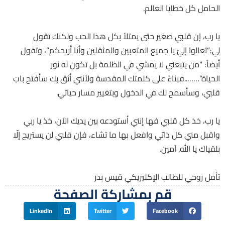
الحامل كل خطايا العالم.
يا رب، إن قلبي صغير حتى يمتلأ بكل هذا الحب ولكنك تقول
لي:”تعالوا إليّ يا جميع المتعبين والمثقلين وأنا أريحكم”، وتقول
أيضاً: “من يتبعني لا يمشي في الظلمة بل تكون له نور
الحياة”……..فبناءً على كلمتك المقدسة ولأنني أثق بك سأفتح بابَ
قلبي، وسأسمح لك في الدخول وبتغيير مسار حياتي.
يا رب، خذ كل قلبي فها إنني أستودعه بين يديك الآن، خذ يا ربي
واقبل مني كل ذاتي وافعل بها ما تشاء، فإن قلبي لن يستريح إلّا
بلقياك يا الله. آمين.
تأمل روحي للطالب الإكليريكي قيس بدر
قم بمشاركة الصفحة
LinkedIn
Twitter
Facebook