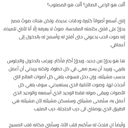
أأنت هو الراعي الصالح؟ أأنت هو المصلوب؟
إنني أسمع أصواتاً كثيرة ودقات عديدة، ولكن هناك صوتٌ مميز
يدقُّ على قلبي بكلمته المقدسة، صوتٌ لا يعرفه إلّا أنا لأنني تلميذه،
إنه صوت الحب يدعوني حتى أفتح له وأسمح له بالدخول إلى
أعماقي.
ها هو يدقُّ من جديد، ويدقُّ أكثر فأكثر، ويرغب بالدخول والجلوس
بقربي، ويريد أن يسير معي في كل خطوة، ولكنه يريدني أن أعمل
بحسب مشيئته، وإن دخل فسوف يلغي كل أصوات العالم التي
أنجذبُ لها، وصوت الأنانية الذي يستعبدني، سوف يلغي كل
الأصوات ويبقى صوته فقط الوحيد الذي أسمعه والوحيد الذي
أعمل به، ستُمحى مشيئتي وستسكن مشيئته لأن مشيئته هي
الطريق الذي يوصلني الى درب الجلجلة، درب الصليب.
وأيضاً ان فتحتُ له سأكسر قلب الأنا، وسأبني مكانه قلب المسيح