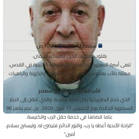
سبتمبر 17, 2020
10:22 ص
بقلوب يملؤها الحزن ومشاعر الإيمان،
تنعى أسرة المعهد الإكليريكي للبطريركية اللاتينية في القدس،
ممثلة بالأب يعقوب رفيدي، رئيس المعهد، والكهنة والراهبات
والإكليريكيين
الأب القانوني سليمان سمندر
الذي خدم البطريركية بكل امانة ومحبة. والذي انتقل إلى الديار
السماوية الخالدة يوم الخميس 17 أيلول 2020، عن عمر يناهز 96
عاما قضاها في خدمة حقل الرب والكنيسة.
“الراحة الأبدية أعطه يا رب، والنور الدائم فليضئ له. وليسترح بسلام،
آمين”