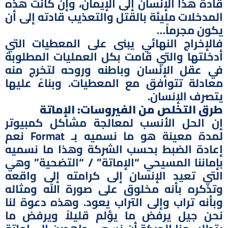
قادة هذا الإنسان إلى الإيمان، وإن كانت هذه
المدخلات مليئة بالقتل والتعذيب قادته إلى أن
يكون مجرماً…
فالإخراج النهائي يبنى على المعطيات التي
أدخلتها والتي قامت بكل العمليات المطلوبة
في عقل الإنسان وباطنه وروحه لتخرج منه
معادلة تتوافق مع المعطيات. وبناءً عليها
يتصرف الإنسان.
طرق التخلص من الفيروسات: الإماتة
إن الحل الأنسب لمعالجة مشاكل كمبيوتر
لمدة معينة هو ما نسميه بـ Format نعم
إعادة الضبط بحسب الشركة وهذا ما نسميه
بإماننا المسيحي “الإماتة” / “التضحية” وهي
التي تعيد الإنسان إلى كرامته إلى واقعه
وتذكره بأنه مخلوق على صورة الله ومثاله
وبأنه تراب وإلى التراب يعود. وهذه دعوة لنا
نحن جيل يرفض ما يؤلم قليلاً ويرفض ما