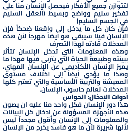
لتتوازن جميع الأفكار فيحصل الإنسان منا على
تفكير سليم وواضح وبسيط (العقل السليم
في الجسم السليم)
فإن كان كل ما يدخل إلى واقعنا ضحكاً فإن
الإنسان فينا سيبقى هو أيضاً مهرجاً لأن هذه
المدخلات قادته لهذا التصرف
وهذه المعلومات التي تدخل الإنسان تتأثر
ببيئته وطبيعة الحياة التي يتربى فيها فهذا ما
يميز الإنسان الأكاديمي عن الإنسان المهني،
وهذا ما يؤدي أيضاً إلى اختلاف مستوى
المعيشة والتربية الأساسية والتي تعتبر كلها
المدخلات لعالم حاسوب الإنسان.
أدوات الإدخال: الحواس
هذا دور الإنسان فكل واحد منا عليه ان يصون
هذه الأجهزة المسؤولة عن ادخال كل البيانات
والمعلومات إلى الإنسان وأقول مجدداً ليس
لأنها شريرة لأن ما هو فاسد يخرج من الإنسان