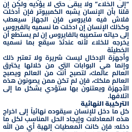
“إلى الخلاء” ولا يبقى حتى لا يؤذيه ولكن إن
قلنا بأن الإنسان يشبه الكمبيوتر فإن أدخلت
فلاش فيه فايروس فإن الجهاز سيعطب
وكذلك الإنسان إن ادخلت ما نسميه بالفيروس
إلى حياته ستصيبه بالفايروس إن لم يستطع أن
يخرجه للخلاء لأنه عندئذ سيقع بما نسميه
الخطيئة
وأجهزة الإدخال ليست شريرة ولا تعتبر ذلك
وإنما هي البوابات التي من خلالها يخترق
العالم عالمك، لتصبح أنت من العالم ويصبح
العالم ملكك، فإن لم تكن ممن يصونون هذه
الأجهزة ويعتنون بها ستؤدي بشكل ما إلى
اتلافها.
التركيبة النهائية
كل ما دخل للإنسان سيقوده نهائياً إلى اخراج
هذه المعادلات وإيجاد الحل المناسب لكل ما
دخله: فإن كانت المعطيات إلهية أي من الله