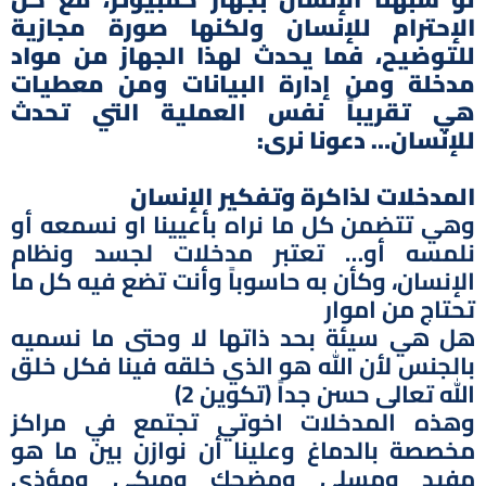
الإحترام للإنسان ولكنها صورة مجازية
للتوضيح، فما يحدث لهذا الجهاز من مواد
مدخلة ومن إدارة البيانات ومن معطيات
هي تقريباً نفس العملية التي تحدث
للإنسان… دعونا نرى:
المدخلات لذاكرة وتفكير الإنسان
وهي تتضمن كل ما نراه بأعيينا او نسمعه أو
نلمسه أو… تعتبر مدخلات لجسد ونظام
الإنسان، وكأن به حاسوباً وأنت تضع فيه كل ما
تحتاج من اموار
هل هي سيئة بحد ذاتها لا وحتى ما نسميه
بالجنس لأن الله هو الذي خلقه فينا فكل خلق
الله تعالى حسن جداً (تكوين 2)
وهذه المدخلات اخوتي تجتمع في مراكز
مخصصة بالدماغ وعلينا أن نوازن بين ما هو
مفيد ومسلي ومضحك ومبكي ومؤذي