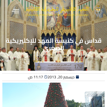
قداس في كنيسة المهد للإكليريكية
الصغرى
ديسمبر 20, 2013
11:17 ص