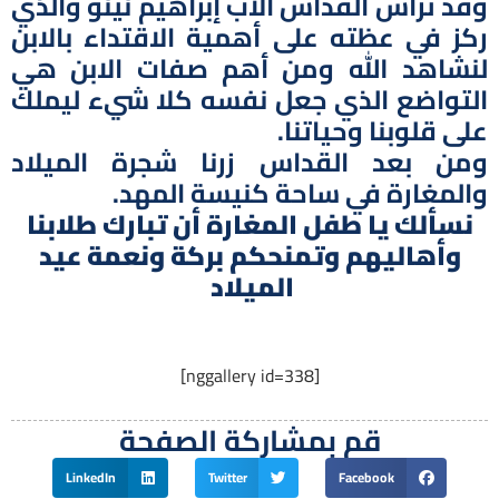
وقد ترأس القداس الأب إبراهيم نينو والذي
ركز في عظته على أهمية الاقتداء بالابن
لنشاهد الله ومن أهم صفات الابن هي
التواضع الذي جعل نفسه كلا شيء ليملك
على قلوبنا وحياتنا.
ومن بعد القداس زرنا شجرة الميلاد
والمغارة في ساحة كنيسة المهد.
نسألك يا طفل المغارة أن تبارك طلابنا
وأهاليهم وتمنحكم بركة ونعمة عيد
الميلاد
[nggallery id=338]
قم بمشاركة الصفحة
LinkedIn
Twitter
Facebook