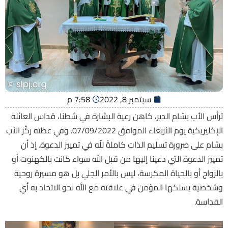
سبتمبر 8, 2022
7:58 م
ترأس الأب بسّام الدير، كاهن رعية البشارة في شطنا، قداس العائلة
الإكليريكية يوم الأربعاء الموافق 07/09/2022. وفي عظته ركّز الأب
بسّام على ضرورة تسليم الذات كاملةً للّه في تمييز الدعوة. إذ أن
تمييز الدعوة التي دعينا إليها من قبل الله سواء كانت بالكهنوت أو
بالزواج أو بالحياة المكرسة، ليس بالأمر الجلي بل هو مسيرة روحية
وشخصية يسلكها المؤمن في علاقته مع الله نحو الاتحاد به أي
القداسة.