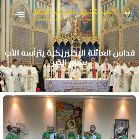
قداس العائلة الإكليريكية يترأسه الأب
بسّام الدير