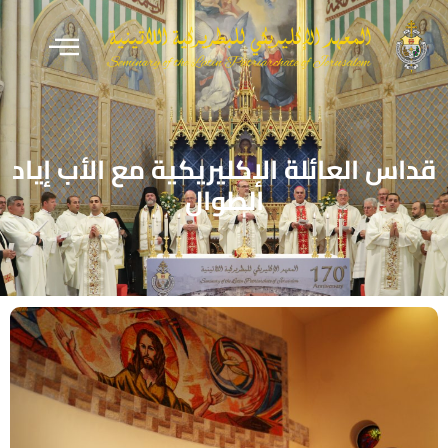
قداس العائلة الإكليريكية مع الأب إياد
الطوال