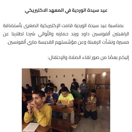
عيد سيدة الوردية في المعهد الاكليريكي
بمناسبة عيد سيدة الوردية قامت الإكليريكية الصغرى بٱستضافة
الراهبتين ألفونسين داود ورند حمارنه واللَّواتي شرحا لطلابِنا عن
مسيرة ونشأت الرهبنة وعن مؤسِّستهم القديسة ماري ألفونسين.
إليكم بعضًا من صور لقاء الصلاة والإحتفال: