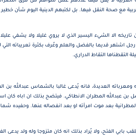
ب العربية لا يقل فيها عددهم عمن سواهم من فرق النصرانية
لعربية مع صحة النقل فيها. بل لكتبهم الدينية اليوم شأن خطي
من تاريخه الا الشيء اليسير الذي لا يروي غليلا ولا يشفي علي
اشتهر قديما بالفضل والعلم وعُرف بكثرة تعريباته التي لم 
ة التقطناها التقاط الدراري.
معرباته العديدة، فانه يُدعى غالبا بالشماس عبدالله بن ال
ن عبدالله المطران الانطاكي. فيتضح بذلك ان اباه كان اسم
 المطرانية بعد موت امرأته او بعد انفصاله عنها. وحفيده شم
ب بابي الفتح، ولا يُراد بذلك انه كان متزوجا وله ولد يدعى ال