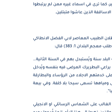
ير، كما ترى في اسماء غيره ممن لم يرتبطوا
 الاساقفة الذين عاشوا متبتلين.
طلان الطبيب المعاصر لابي الفضل الانطاكي
طوف عليها بالنوبة 4000 حارس… يضمنون حراسة البلد سنة ويُستبدل بهم في السنة الثانية…
ن يراعي البطريرك المرضى فيه بنفسه ويُدخل
خدمتهم الاجلاء من الرؤساء والبطارقة
آس ومياهها تسعى سيحا بلا كلفة. وفي بيعة
”.
الغالب على الشماس الرسائلي او الانجيلي