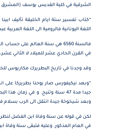
الشرقية في كلية القديس يوسف (المشرق 7: 678) ففي صدر هذا الكتاب ما حرفه:
“كتاب تفسير ستة ايام الخليقة تأليف ابين
اللغة اليونانية فالرومية الى اللغة العربي
في القرن الحادي عشر للميلاد لا الثاني عشر، كما زعم الاب هيفرنا (Hyvernat) في معجم الكتا
وقد وجدنا في تاريخ البطريرك مكاريوس للخوري ميخائيل بريك في 
جيدا مدة 47 سنة وتنيح. و في زم
وبعد شيخوخة جيدة انتقل الى الرب بسلام في سنة 6560 للعالم (1052) كما يذكر في فاتحة 
في العام المذكور. وعليه فتبقى سنة وفاة ا