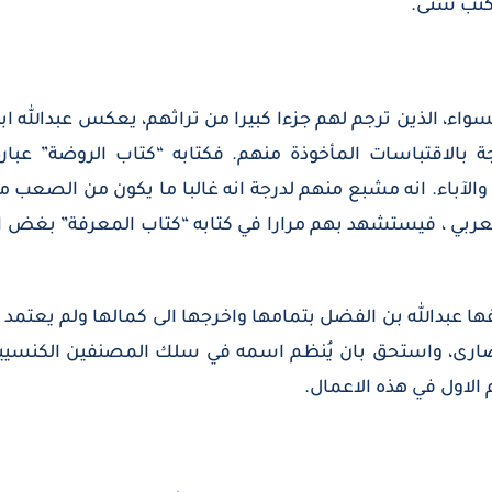
لكتب شتى.
ى السواء، الذين ترجم لهم جزءا كبيرا من تراثهم، يعكس عبدال
الاقتباسات المأخوذة منهم. فكتابه “كتاب الروضة” عبارة
لآباء. انه مشبع منهم لدرجة انه غالبا ما يكون من الصعب مع
العربي ، فيستشهد بهم مرارا في كتابه “كتاب المعرفة” بغض ال
 عبدالله بن الفضل بتمامها واخرجها الى كمالها ولم يعتمد 
صارى، واستحق بان يُنظم اسمه في سلك المصنفين الكنسيين.
 الاول في هذه الاعمال.