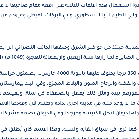
وا استعمال هذه الالقاب للدلالة على رفعة مقام صاحبها لا غ
، وابي الحليم ايليا النسطوري، وابي البركات القبطي وغيرهم من
لمدينة حينئذ من حواضر الشرق وصفها الكاتب النصراني ابن ب
سنة اربعين واربعمائة للهجرة (1049 م) (اطلب معجم البلدان 1: 383) قال:
“انطاكية بلد عظيم ذو سور وفصيل ولسوره 360 برجا ي
والفضة والزجاج الملون والبلاط المجزع. وفي البلد بيمارستا
رهم بيده ومثل ذلك يفعل بالضعفاء كل سنة، ويعينهم على 
ما لا يوجد مثله في مدينة اخرى لذاذة وطيبة، لأن وقودها ال
ولها ديوان لدخل الكنيسة وخرجها وفي الديوان بضعة عشر كاتبا
كما ترى في سياق القابه ونسبه. وهذا الاسم كان يُطلق في 