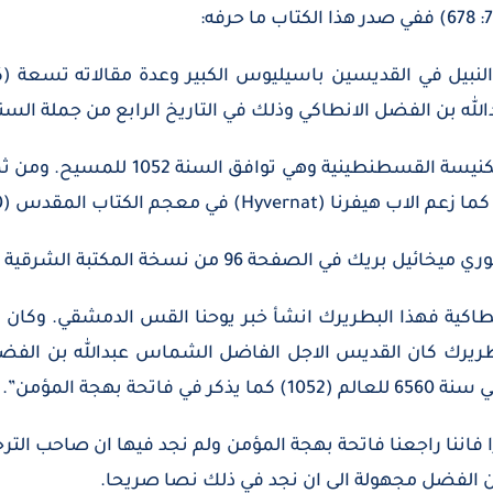
ا النبيل في القديسين باسيليوس الكبير وعدة مقالاته تسعة 
ة عبدالله بن الفضل الانطاكي وذلك في التاريخ الرابع من جملة
فالسنة 6560 هي سنة العالم على حساب ا
ب المقدس (Dictionnaire de la Bible I, 850).
الصفحة 96 من نسخة المكتبة الشرقية ما نصه:
ان هذا البطريرك كان القديس الاجل الفاضل الشماس عبدالله بن 
بهجة المؤمن”.
بن الفضل مجهولة الى ان نجد في ذلك نصا صريحا.