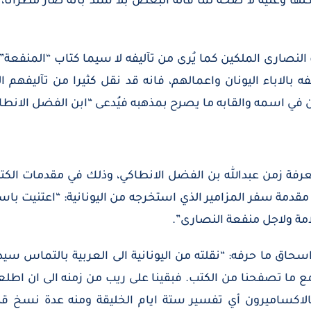
كلها وعليه لا صحة لما قاله البعض بلا سند بانه صار مطرانا، و
لنصارى الملكين كما يُرى من تآليفه لا سيما كتاب “المنفعة”
ه بالاباء اليونان واعمالهم، فانه قد نقل كثيرا من تآليفهم الى
 اسمه والقابه ما يصرح بمذهبه فيُدعى “ابن الفضل الانطاك
فة زمن عبدالله بن الفضل الانطاكي، وذلك في مقدمات الكتب
قدمة سفر المزامير الذي استخرجه من اليونانية: “اعتنيت باستخ
امة ولاجل منفعة النصارى”.
ق ما حرفه: “نقلته من اليونانية الى العربية بالتماس سيدي
خ مع ما تصفحنا من الكتب. فبقينا على ريب من زمنه الى ان ا
اكساميرون أي تفسير ستة ايام الخليقة ومنه عدة نسخ ق