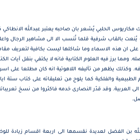
ريرك مكاريوس الحلبي يُشعر بان صاحبه يعتبر عبدالله الانطا
يُنعت بالقاب شرفية قلما تُنسب الا الى مشاهير الرجال واعلام
لى ان هذه الاسماء وما شاكلها ليست بكافية لتعريف مقام هذ
ما برز فيه العلوم الكتابية فانه لا يكتفي بنقل آيات الكت
ه. وكذلك يظهر من تآليفه اللاهوتية انه كان مطلعا على اسرا
م الطبيعية والفلكية كما يلوح من تعليقاته على كتاب ستة ا
ى العربية. وقد قدّر النصارى خدمه فاكثروا من نسخ تعريباته و
ضل.
الله بن الفضل لعديدة نقسمها الى اربعة اقسام زيادة للوضوح