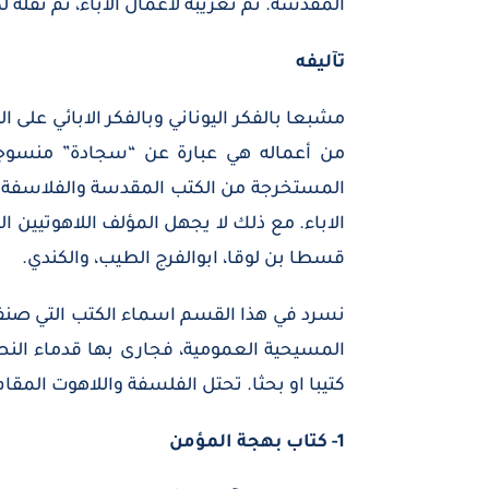
المقدسة. ثم تعريبه لاعمال الآباء، ثم نقله 
تآليفه
مشبعا بالفكر اليوناني وبالفكر الابائي عل
من أعماله هي عبارة عن “سجادة” منسوجة ب
المستخرجة من الكتب المقدسة والفلاسفة وا
الاباء. مع ذلك لا يجهل المؤلف اللاهوتيين 
قسطا بن لوقا، ابوالفرج الطيب، والكندي.
نسرد في هذا القسم اسماء الكتب التي صنفها
المسيحية العمومية، فجارى بها قدماء الن
كتيبا او بحثا. تحتل الفلسفة واللاهوت المقام
1- كتاب بهجة المؤمن