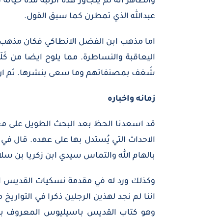
والظاهر انه لم يتجاوز هذه الرتبة مدة حياته 
عبدالله الذي تمطرن كما سبق القول.
اما مذهب ابن الفضل الانطاكي فكان مذهب ا
اليعاقبة والنساطرة. مما يلوح ايضا من كَلَف
شُغف بمصنفاتهم وما سعى بنشرها. ثم ان في
زمانه واخباره
قد اسعدنا الحظ بعد البحث الطويل على معر
الاحداث التي يُستدل بها على عهده. قال في م
بالهام الله والتماس سيدي ابن زكريا بن سل
وكذلك ورد له في مقدمة نسكيات القديس اسحا
اننا لم نجد لهذين الرجلين ذكرا في التواري
وهو كتاب القديس باسيليوس المعروف بال