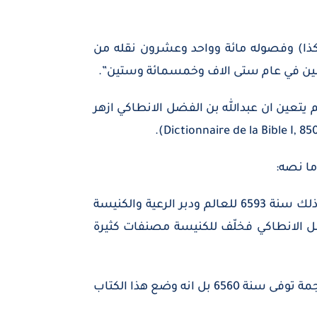
(كذا) وفصوله مائة وواحد وعشرون نقله من
 السنين في عام ستى الاف وخمسمائة وستين”.
لكنيسة القسطنطينية وهي توافق السنة 1052 للمسيح. ومن ثم يتعين ان عبدالله بن الفضل الانطاكي ازهر
“وبعد نيكيفورس صار يوحنا بطريركا على انطاكية فهذا البطريرك انشأ خبر يوحنا القس الدمشقي. وكان ذلك سنة 6593 للعالم ودبر الرعية والكنيسة
الفضل الانطاكي فخلّف للكنيسة مصنفات كثيرة
لكن في قوله عن سنة وفاة ابن الفضل لنظرا فاننا راجعنا فاتحة بهجة المؤمن ولم نجد فيها ان صاحب الترجمة توفى سنة 6560 بل انه وضع هذا الكتاب