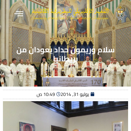
سلام وريمون حداد يعودان من
بريطانيا
يوليو 31, 2014
10:49 ص