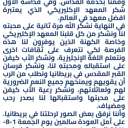
وقمنا بخدمة القداس. وفي قداسهِ الأول
شكر المعهد الإكليريكي الذي يعتبرهُ
افضل معهد في العالم.
في النهاية نشكر الله مرة ثانية على محبتهِ
لنا ونشكر من كل قلبنا المعهد الإكليريكي
وخاصة الكهنة الذين يوفرون لنا هذه
الفرصة لكي نتعرف على ثقافات اخرى
ونتعلم اللغة الإنجليزية. ونشكر الأب كيفن
على استقبالهِ ومحبتهِ لنا، ونشكر فرسان
القبر المقدس في بريطانيا ونطلب من الرب
أن يقويهم ويمنحهم جميع النعم الضرورية
لهم ولعائلاتهم، ونشكر رعية الأب كيفن
على محبتها واستقبالها لنا بصدر رحب
ومضياف.
وأننا نرفق بعض الصور لرحلتنا في بريطانيا.
على أمل العودة سالمين يوم الجمعة 1-8-