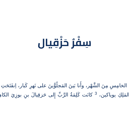
سِفْرُ حَزْقِيال
لخامِسِ مِنَ الشَّهْر، وأَنا بَينَ المَجلُوًّينَ على نَهرِ كَبار، اِنفَتَحَتِ 
3
المَلِكِ يوياكين،
كانَت كَلِمَةُ الرَّبِّ إِلى حَزقِيالَ بنِ بوزِيَ الكا