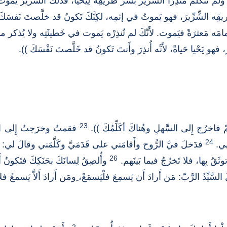
ولم تَتَكَلَّمْ مُنذِرًا الشِّرِّيرَ بشَرِّ طَريقِه لِيَحْيا، فذلك الشِّرِّيرُ ي
ريقِه الشِّرِّيرَ، فهو يَموتُ في إثمِه، لكِنَّكَ تَكونُ قد خلَّصتَ نَفسَكَ
مامَه مَعثرَةً فيَموت. لأَنَّكَ لم تُنذِرْه يَموت في خَطيئَتِه ولا يُذكر ما ع
ارّ، فهو يَحْيا حَياةً، لأَنَّه أُنذِرَ وأَنتَ تَكونُ قد خَلَّصتَ نَفْسَكَ )).
23
ْ فاخرُج إِلى السَّهلِ وهُناكَ أكَلِّمُكَ )).
فقمتُ وخرَجتُ إِلى السَّهْ
24
ْهي.
فدَخلَ فيَّ الرُّوح وأَقامَني على قَدَمَيَّ وكَلَّمَني وقالَ لي: (
26
وثَقُ بِها، فلا تَخرُجُ فيما بَينَهم.
وأُلصِقُ لِسانَكَ بحَنَكِكَ فتَكونُ أَبك
َّيِّدُ الرَّبّ: مَن أَرادَ أَن يَسمِعَ فلْيَسمَعْ، ِومَن أَرادَ أَلاَّ يَسمعً فلا 