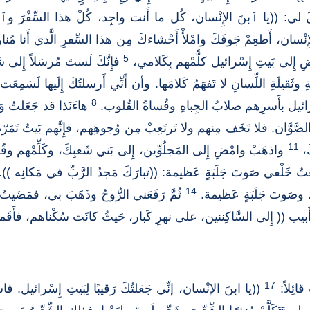
لي: ((يا ٱبنَ الإِنْسان، كُل ما أَنت واجِد، كُلْ هذا السِّفْرَ وٱذه
نْسان، أَطعِمْ جَوفَكَ وامْلأْ أَحْشاءكَ مِن هذا السِّفرِ الَّذي أَنا مُ
5
 إِلى بَيتِ إِسْرائيل كلًّمْهم بِكَلامي،
فإِنَّكَ لَستَ مُرسَلاً إِلى ش
وثَقيلَةِ اللِّسانِ لا تَفهَمُ كَلامَها. وأن أَنِّي أَرسلتُكَ إِلَيها لَسَمِعَ
8
إِسْرائيل بأَسرِهم صلابُ الجِباهِ وقُساةُ القُلوب.
هاءَنَذا قد جَعَلتُ وَ
َّوَّان. فلا تَخَف مِنهم ولا تَرتَعِبْ مِن وُجوهِهم، فإِنَّهم بَيتُ تَمَرّ
11
َ،
واذهَبْ وامْضِ إِلى المَجلُوِّين، إِلى بَني شَعبِكَ، وكَلِّمْهم وقُل 
عتُ خَلْفي صَوتَ جَلَبَةٍ عَظيمة: ((تبارَكَ مَجدُ الرَّبِّ في مَكانِه ))
14
ا، وصَوتَ جَلَبَةٍ عَظيمة.
ثُمَّ رَفَعَني الرُّوحُ وذَهَبَ بي، فمَضَيتُ
َبيب (( إِلى السَّاكِننين، على نهرِ كَبار، حَيثُ كانَت سُكْناهم، فأَقَمتُ ه
17
 قائِلاً:
((يا ابنَ الإنْسان، إنِّي جَعَلتُكَ رَقيبًا لِبَيتِ إِسْرائيل. ف