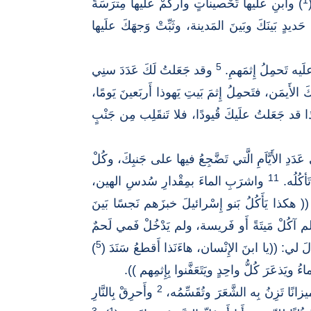
1
) وابنِ علَيها تَحْصيناتٍ واركُمْ علَيها مِترَسَةً
ٍ بَينَكَ وبَينَ المَدينة، وثَبِّتْ وَجهَكَ علَيها
5
لَيه تَحمِلُ إِثمَهمِ.
وقد جَعَلتُ لَكَ عَدَدَ سنِي
َ الأَيمَن، فتَحمِلُ إِثمَ بَيتِ يَهوذا أَربَعينَ يَومًا،
ا قد جَعَلتُ علَيكَ قُيودًا، فلا تَنقَلِب مِن جَنْبٍ
 الأَيَّاَمِ الَّتي تَضَّجِعُ فيها على جَنبِكَ، وكُلْ
11
َأكُلُه.
واشرَبِ الماءَ بمِقْدارِ سُدسِ الهين،
( هكذا يَأَكُلُ بَنو إِسْرائيلَ خبزَهم نَجسًا بَينَ
َ لم آكُلْ مَيتَةً أَو فَريسة، ولم يَدْخُلْ فَمي لَحمٌ
5
 لي: ((يا ابنَ الإِنْسان، هاءَنَذا أَقطعُ سَنَدَ (
)
 ويَذعَرَ كُلُّ واحِدٍ ويَتَعَفَّنوا بِإِثمِهم )).
2
ًا تَزِنُ بِه الشَّعَرَ وتُقَسِّمُه،
وأَحرِقْ بِالنَّارِ