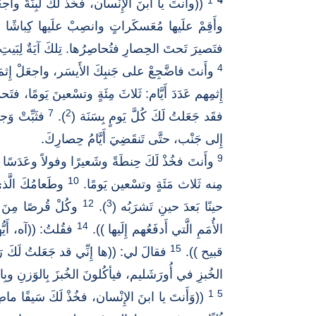
1
4
((وأَنتَ يا ابنَ الإِنْسان، فخُذْ لَكَ لَبِنَةً وأج
وأَقِمْ علَيها مُعَسكَراتٍ وانصِبْ علَيها كِباشً
فتَصيرَ تَحتَ الحِصارِ فتُحاصِرُها. تِلكَ آيَةٌ لِبَيتِ
4
وأَنتَ فاضَّجِعْ على جَنبِكَ الأَيسَر، واجعَلْ إِثمَ ب
إِثمِهم عَدَدَ أَيَّام: ثَلاثَ مِئَةٍ وتسْعينَ يَومًا، فت
7
2
فقَد جَعَلتُ لَكَ كُلَّ يَومٍ بِسَنَة (
).
فثَبِّتْ وَج
إِلى جَنْب، حتَّى تَنقَضِيَ أَيَّامُ حِصارِكَ.
9
وأَنتَ فخُذْ لَكَ حِنطَةً وشَعيرًا وفولاً وعَدَسًا ود
10
مِنه ثَلاث مَئَةٍ وتسْعين يَومًا.
وطَعامُكَ الَّذي ت
12
3
حينًا بَعدَ حينِ تَشرَبُه (
).
وكُلْ قُرصًا مِنَ ا
14
الأُمَمِ الَّتي أَدفَعُهم إِلَيها )).
فقُلتُ: ((آه، أَيُّ
15
قبيح )).
فقالَ لي: ((ها إِنِّي قد جَعَلتُ لَكَ رَجي
الخُبزِ في أُورَشَليم، فيأكُلونَ الخُبزَ بِالوَزنِ وبِال
1
5
((وَأَنتَ يا ابنَ الإِنْسان، فخُذْ لَكَ سَيفًا ماض