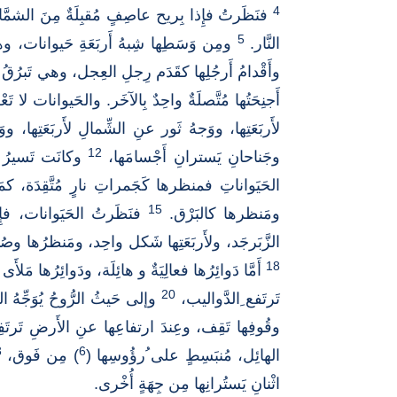
4
فنَظَرتُ فإِذا بِريح عاصِفٍ مُقبِلَةٌ مِنَ الشمَّال
5
النَّار.
ومِن وَسَطِها شِبهُ أَربَعَةِ حَيوانات، وه
وأَقْدامُ أَرجُلِها كقَدَم رِجلِ العِجل، وهي تَبرُقُ 
أَجنِحَتُها مُتَّصلَةٌ واحِدٌ بِالآخَر. والحَيوانات لا
لأَربَعَتِها، ووَجهُ ثَور عنِ الشِّمالِ لأَربَعَتِها، ووَ
12
وجَناحانِ يَسترانِ أَجْسامَها،
وكانَت تَسيرُ كُ
الحَيَواناتِ فمنظرها كَجَمراتِ نارٍ مُتَّقِدَة، كمَن
15
ومَنظرها كالبَرْق.
فنَظَرتُ الحَيَوانات، فإِذ
الزَّبَرجَد، ولأَربَعَتِها شَكل واحِد، ومَنظرُها وصُ
18
أَمَّا دَوائِرُها فعالِيَةٌ و هائِلَة، ودَوائِرُها مَلأَى 
20
تَرتَفع ِالدَّواليب،
وإلى حَيثُ الرُّوحُ يُوَجِّهُ ا
وقُوفِها تَقِف، وعِندَ ارتفاعِها عنِ الأَرضِ تَرتَفِ
3
6
الهائِل، مُنبَسِطٍ على ُرؤُوسِها (
) مِن فَوق،
اثْنانِ يَستُرانِها مِن جِهَةٍ أُخْرى.