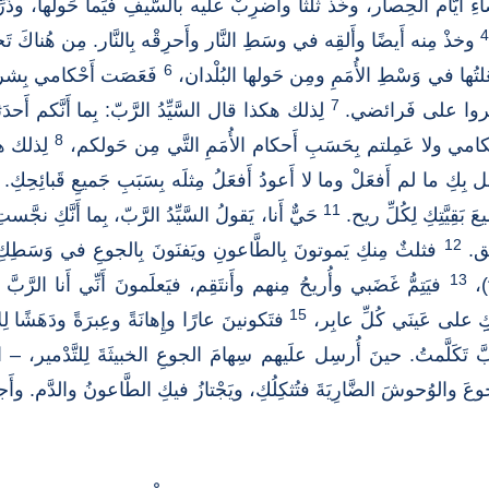
يَّام الحِصار، وخُذْ ثُلثًا واضرِبْ علَيه بالسَّيفِ فيَما حَولَها، وذَرِّ ثُ
4
وخذْ مِنه أَيضًا وأَلقِه في وسَطِ النَّار وأَحرِقْه بِالنَّار. مِن هُناكَ تَخ
6
َلتُها في وَسْطِ الأُمَمِ ومِن حَولها البُلْدان،
فَعَصَت أَحْكامي بِشرها أَ
7
يَسيروا على فَرائضي.
لِذلك هكذا قال السَّيِّدُ الرَّبّ: بِما أَنَّكم أَحدَث
8
ي ولا عَمِلتم بِحَسَبِ أَحكام الأُمَمِ التَّي مِن حَولكم،
لِذلك هك
 بِكِ ما لم أَفعَلْ وما لا أَعودُ أَفعَلُ مِثلَه بِسَبَبِ جَميعِ قَبائِحِكِ.
11
بَقِيَّتِكِ لِكُلِّ ريح.
حَيٌّ أَنا، يَقولُ السَّيِّدُ الرَّبّ، بِما أَنَّكِ نجّ
12
ِق.
فثلثٌ مِنكِ يَموتونَ بِالطَّاعونِ ويَفنَونَ بِالجوعِ في وَسَطِكِ،
13
)،
فيَتِمُّ غَضَبي وأُريحُ مِنهم وأَنتَقِم، فيَعلَمونَ أَنِّي أَنا الرَّ
15
كِِ على عَينَي كُلِّ عابِر،
فتَكونينَ عارًا وإِهانَةً وعِبرَةً ودَهَشًا لِ
َبَّ تَكَلَّمتُ. حينَ أُرسِل علَيهم سِهامَ الجوعِ الخبيثَةَ لِلتَّدْمير، –
والوُحوشَ الضَّارِيَةَ فتُثكِلُكِ، ويَجْتازُ فيكِ الطَّاعونُ والدَّم. وأَجلُب