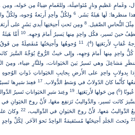
، وغَمامٍ عَظيمٍ ونارٍ مُتَواصِلَة، وللغَمامِ ضِياءٌ مِن حَوله، ومِن وَسَ
6
ذا منظرها: لَها هَيئَةُ بَشَر.
ولكُلِّ وأحِدٍ أَربَعةُ وُجوه، ولكُلِّ واحِ
8
مِثْلَ النُّحاسِ الصَّقيل.
ومِن تَحتِ أَجنِحَتِها أَيدي بَشَرٍ على أَربَعَةِ 
10
 تَعْطِفُ حينَ تَسير، فكُل واحِدٍ مِنها يَسيرُ أَمامَ وَجهِه.
أَمَّا هَيئَ
11
4
جهُ عُقابٍ لأَربَعَتِها (
).
وُجوهُها وأَجنِحَتُها مُنفَصِلَةٌ مِن فَوقُ، 
لُّ واحِدٍ مِنها أَمامَ وَجهِه، وإِلى حَيثُ الرُّوحُ يُوَجِّهُ السَّير
ظَرِ مَشاعِلَ وهي تَسيرُ بَينَ الحَيَوانات، وللنَّارِ ضِياء، ومِنَ النَّ
ا بِدولابٍ واحِدٍ على الأَرضِ بِجانِبِ الحَيَواناتِ ذَواتِ الوُجوهِ ال
17
نعُها كأَنَّما كانَ الدّولابُ في وَسَطِ الدُّولاب.
فعِندَ سَيرِها تَسير
19
5
عُيونًا (
) مِن حَولها لأَربَعَتِها.
وعِندَ سَيرِ الحَيَواناتِ تَسيرُ الدَّوال
لسَّيرَ كانَت تَسير، والدَّواليبُ تَرَتفِع معَها، لأَنَّ روحَ الحَيَوانِ في
22
عُ الدَّواليبُ مَعها، لأَنَّ روحَ الحَيَوانِ في الدَّواليب،
وكانَ علىُ ر
2
وتَحتَ الجَلَدِ أَجنِحَتُها مُستَقيمَةٌ الواحِدُ نَحوَ الآخَر. لِكُلِّ واحِدٍ