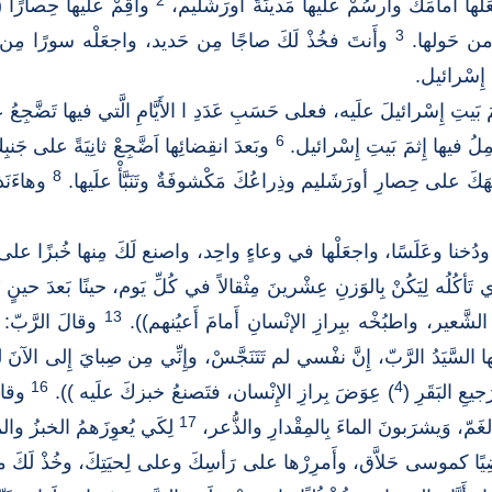
2
عَلْها أَمامَكَ وارسُمْ علَيها مَدينَةَ أُورَشَليم،
وأَقِمْ عليها حِصارًا (
3
ا من حَولها.
وأَنتَ فخُذْ لَكَ صاجًا مِن حَديد، واجعَلْه سورًا مِن حَديد
 إِسْرائيل.
َيتِ إِسْرائيلَ علَيه، فعلى حَسَبِ عَدَدِ ا الأَيَّامِ الَّتي فيها تَضَّجِعُ ع
6
َحمِلُ فيها إِثمَ بَيتِ إِسْرائيل.
وبَعدَ انقِضائِها اَضَّجِعْ ثانِيَةً على جَنبِك
8
هَكَ على حِصارِ أورَشَليم وذِراعُكَ مَكْشوفَةٌ وتَنَبَّأْ علَيها.
وهاءَنَذ
ُخنا وعَلَسًا، واجعَلْها في وعاءٍ واحِد، واصنع لَكَ مِنها خُبزًا على عَدَدِ
َأكُلُه لِيَكُنْ بِالوَزنِ عِشْرينَ مِثْقالاً في كُلِّ يَوم، حينًا بَعدَ حينٍ ت
13
لشَّعير، واطبُخْه ببِرازِ الإنْسانِ أَمامَ أَعيُنهم)).
وقالَ الرَّبّ: (
ها السَّيَدُ الرَّبّ، إِنَّ نفْسي لم تَتَنَجَّسْ، وإِنِّي مِن صِبايَ إِلى الآن
16
4
عِ البَقَرِ (
) عِوَضَ بِرازِ الإِنْسان، فتَصنعُ خبزكَ علَيه )).
وقالَ
17
غَمّ، وَيشرَبونَ الماءَ بِالمِقْدارِ والذُّعر،
لِكَي يُعوِزَهمُ الخبزُ والماءُ
ِيًا كموسى حَلاَّق، وأَمرِرْها على رَأسِكَ وعلى لِحيَتِكَ، وخُذْ لَكَ ميزان