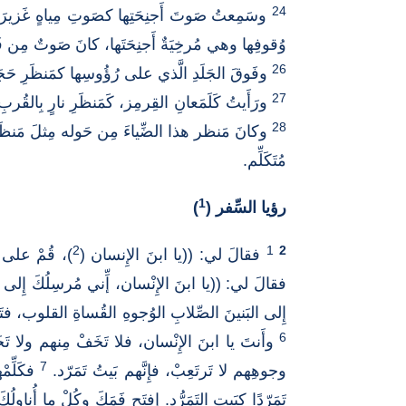
24
وسَمِعتُ صَوتَ أَجنِحَتِها كصَوتِ مِياهٍ غَزيرَة
وُقوفِها وهي مُرخِيَةٌ أَجنِحَتَها، كانَ صَوتٌ مِن فَ
26
وفَوقَ الجَلَدِ الَّذي على رُؤُوسِها كمَنظَرِ حَجَر
27
ورَأَيتُ كَلَمَعانِ القِرمِز، كَمَنظَرِ نارٍ بِالقُرب
28
وكانَ مَنظر هذا الضِّياءَ مِن حَوله مِثلَ مَنظَ
مُتَكَلِّم.
1
رؤيا السِّفر (
)
2
1
2
فقالَ لي: ((يا ابنَ الإِنسان (
)، قُمْ على قَ
فقالَ لي: ((يا ابنَ الإِنْسان، إِّني مُرسِلُكَ إِلى 
إِلى البَنينَ الصِّلابِ الوُجوهِ القُساةِ القلوب، فتَق
6
وأَنتَ يا ابنَ الإِنْسان، فلا تَخَفْ مِنهم ولا تَ
7
وجوهِهم لا تَرتَعِبْ، فإِنَّهم بَيتُ تَمَرّد.
فكَلِّمْ
تَمَرّدًا كبَيتِ التَمَرُّد. إِفتَح فَمَكَ وكُلْ ما أُناوِلُ