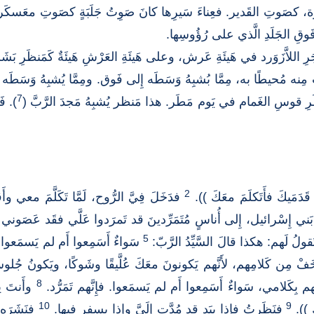
، كصَوتِ القَدير. فعِناءَ سَيرِها كانَ صَوِتُ جَلَبَةٍ كصَوتِ معَسكَر،
وقِ الجَلَدِ الَّذي على رُؤُوسِها.
ِ اللاَّزَوَرد في هَيئَةِ عَرش، وعلى هَيئَةِ العَرْشِ هَيئَةٌ كَمَنظَرِ بَش
ِ مِنه مُحيطًا به، مِمَّا بُشبِهُ وَسَطَه إِلى فَوق. ومِمَّا يُشبِهُ وَسَطَه إ
7
رِ قوسِ الغَمام في يَوم مَطَر. هذا مَنظر يُشبِهُ مَجدَ الرَّبَّ (
). ف
2
دَمَيكَ فأَتَكلَمَ معَكَ )).
فدَخَلَ فِيَّ الرُّوح، لَمَّا تَكَلَّمَ معي 
بَني إِسْرائيل، إِلى أُناسٍ مُتَمَرِّدينَ قد تَمرَدوا عَلَّي فقَد عَصَون
5
ولُ لَهم: هكذا قالَ السَّيِّدُ الرَّبّ:
سَواءٌ أَسَمِعوا أَم لم يَسمَعوا، – فإ
خَفْ مِن كَلامِهم، لأَنَّهم يَكونونَ معَكَ عُلَّيقًا وشَوكًا، ويَكونُ ج
8
هم بِكَلامي، سَواءٌ أَسَمِعوا أَم لم يَسمَعوا. فإِنَّهم تَمَرُّد.
وأَنتَ يا
10
9
كَ )).
فنَظَرتُ فإِذا بيَدٍ قد مُدَّت إِلَيَّ وإِذا بِسِفرٍ فيها.
فنَشَرَه 