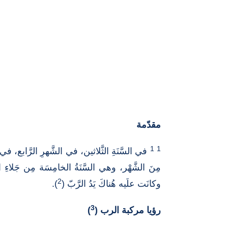
مقدّمة
1
1
في السَّنَةِ الثَّلاثين، في الشَّهرِ الرَّابع، في ا
مِنَ الشَّهْر، وهي السَّنَةُ الخامِسَة مِن جَلاءِ 
2
وكانَت علَيه هُناكَ يَدُ الرَّبّ (
).
3
رؤيا مركبة الرب (
)