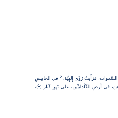
2
السَّموات، فرَأَيتُ رُؤًى إِلهِيَّة.
في الخامِسِ
1
هِن، في أَرضِ الكَلْدانِيِّين، على نَهرِ كَبار (
)،