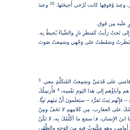
25
 وعِندَ وُقوفِها كانت تُرْخي أَجنِحَتَها.
وعندَ
َرٍ علَيه مِن فَوق.
ِلى تَحتُ رَأَيتُ كَمَنظَرِ نارٍ والضِّياءُ يُحيطُ بِه.
َنَظَرتُ وسَقَطتُ على وَجْهي وسَمِعتُ صَوتَ
3
وأَقامَني على قَدَمَيَّ وسَمِعتُ المُتكَلِّمَ معي.
4
ي هم وآباؤُهم إِلى هذا اليَومِ نَفْسِه،
فأُرسِلُكَ
ِنَّهم بَيتُ تَمَرُّد – سيَعلَمونَ أَنَّ بَينَهم نَبِيًّا.
ُلوسُكَ على العقارِب. مِن كَلامِهم لا تَخَفْ ومِنُ
 ابنَ الإِنسان، فٱسمَع ما أكَلِّمُكَ بِه، لا تَكُنْ
أَمامي، وهو مَكْتوبٌ فيه مِنَ الوَجهِ والظَّهْر،