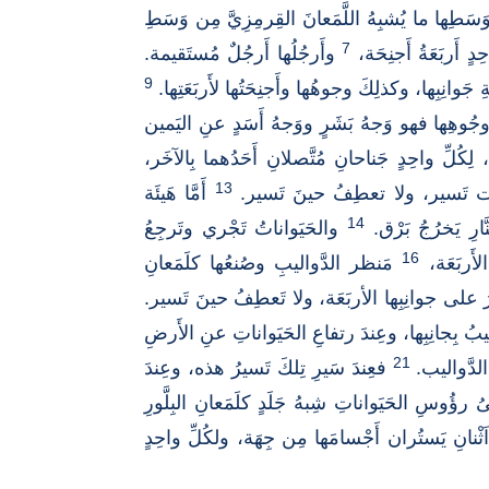
طِها ما يُشبِهُ اللَّمَعانَ القِرمِزِيَّ مِن وَسَطِ
7
دٍ أَربَعَةُ أَجنِحَة،
وأَرجُلُها أَرجُلٌ مُستَقيمة.
9
جَوانِبِها، وكذلِكَ وجوهُها وأَجنِحَتُها لأَربَعَتِها.
ةُ وجُوهِها فهو وَجهُ بَشَرٍ ووَجهُ أَسَدٍ عنِ اليَمين
لِكُلِّ واحِدٍ جَناحانِ مُتَّصلانِ أَحَدُهما بِالآخَر،
13
َ كانَت تَسير، ولا تعطِفُ حينَ تَسير.
أَمَّا هَيئَة
14
ارِ يَخرُجُ بَرْق.
والحَيَواناتُ تَجْري وتَرجِعُ
16
أَربَعَة،
مَنظر الدَّواليبِ وصُنعُها كلَمَعانِ
ُ على جوانِبِها الأربَعَة، ولا تَعطِفُ حينَ تَسير.
يبُ بِجانِبِها، وعِندَ رتفاعِ الحَيَواناتِ عنِ الأَرضِ
21
 الدَّواليب.
فعِندَ سَيرِ تِلكَ تَسيرُ هذه، وعِندَ
ؤُوسِ الحَيَواناتِ شِبهُ جَلَدٍ كلَمَعانِ البِلَّورِ
 اَثْنانِ يَستُران أَجْسامَها مِن جِهَة، ولكُلِّ واحِدٍ