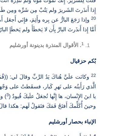
قُلتُ لِلشِّرّير: إِنكَ تَموت مَوتًا ولم تُنذِرْه أَنتَ 
إِذا أَنذَرتَ الشَريرَ ولم يَتُبْ مِن شَرِّه ومِن طَ
20
وإذا رَجَعَ البارُّ عن بِره وأَثِمَ، فإِنَي أَجعَل أَ
أَمَّا إِذا أَنذَرتَ البارَّ بِأَن لا يَخطَأَ ولم يَخطَإِ الب
1
. الأقوال المنذرة بدينونة أورشليم
بُكم حزقيال
22
وكانَت علَيَّ هُناكَ يَدُ الرَّبِّ وقالَ لي: ((قُم
الَّذي رَأَيتُه على نَهرِ كَبار، فسقَطتُ على وَج
3
يا ابنَ الإِنْسان، ها إِنَّها تُجعَلُ علَيكَ قُيودٌ (
) وت
وحينَ أُكَلِّمكَ أَفتَحُ فَمَكَ فتَقولُ لَهم: هكذا قالَ الس
الإنباء بحصار أورشليم