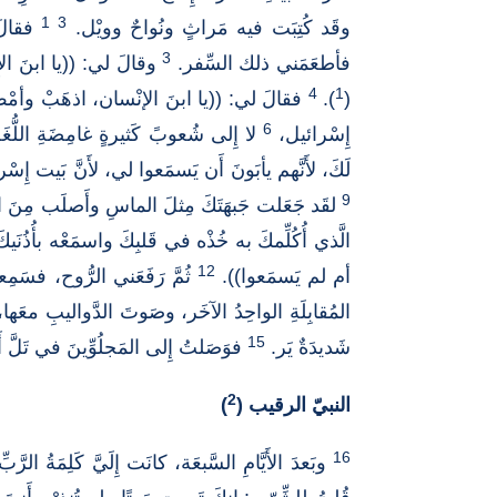
1
3
وقَد كُتِبَت فيه مَراثٍ ونُواحٌ وويْل.
فقالَ 
3
فأطعَمَني ذلك السِّفر.
وقالَ لي: ((يا ابنَ الإِ
4
1
(
).
فقالَ لي: ((يا ابنَ الإنْسان، اذهَبْ وأمْضِ
6
إِسْرائيل،
لا إِلى شُعوبً كَثيرةٍ غامِضَةِ اللُّغَةِ 
لَكَ، لأَنَّهم يأبَونَ أَن يَسمَعوا لي، لأَنَّ بَيت 
9
لقَد جَعَلت جَبهَتَكَ مِثلَ الماسِ وأَصلَب مِنَ الص
الَّذي أُكُلِّمكَ به خُذْه في قَلبِكَ واسمَعْه بأُذُنَيك
12
أم لم يَسمَعوا)).
ثُمَّ رَفَعَني الرُّوح، فسَمِ
المُقابِلَةِ الواحِدُ الآخَر، وصَوتَ الدَّواليبِ معَه
15
شَديدَةٌ يَر.
فوَصَلتُ إِلى المَجلُوِّينَ في تَلَّ أ
2
النبيّ الرقيب (
)
16
وبَعدَ الأَيَّامِ السَّبعَة، كانَت إِلَيَّ كَلِمَةُ الرَّبِّ