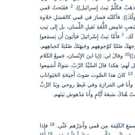
2
َبْ فكَلِّمْ بَيتَ إِسرائيل)).
ففَتَحتُ فَمي
ناولُكَ)). فأكَلتُه فصارَ في فَمي كالعَسَلِ حَلاوة
َعبٍ غامِض اللُّغَةِ ثَقيلِ اللِّسان، بل إِلى بَيتِ
7
ت لَك.
فأَمَّا بَيتُ إِسْرائيلَ فيَأبَونَ أَن يَسمَعواِ
جهَكَ صُلبًا كوُجوهِهم وجَبهَتَكَ صُلبَةً كجباهِهم.
10
د))
وقالَ لي: ((يا ابنَ الإِنْسان، جَميعُ الكَلام
لَهم: هكذا قالَ السَّيِّدُ الرَّبّ، سَواءٌ أَسَمِعوا
13
.
كانَ هذا الصَّوت صَوتَ أَجنِحَةِ الحَيَواناتِ
 وأَنا في المَرارَةِ وفي غَيظِ روحي ويَدُ الرَّبِّ
ُناكَ سَبعَةَ أَيَّامٍ وأَنا مَدْهوش بَينَهم.
18
اسمعَِ الكَلِمَة مِن فَمي وأَنذِرْهم عَنِّي.
فإِذا
19