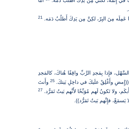
َموت في إِثْمه، لكِّني مِن يَدِكَ أَطلُبُ دَمَه.
أَمَّا
.
21
َمِلَه مِنَ البِرّ، لكِنَّ مِن يَدِكَ أَطلُبُ دَمَه.
ل، فإِذا بِمَجدِ الرَّبِّ واقِفًا هُناكَ، كالمَجدِ
25
(إِمضِ وأَغْلِقْ علَيكَ في داخِلِ بَيتكَ.
وأَنتَ
27
َم، ولا تَكونُ لَهم مُوَبِّخًا لأَنَّهم بَيتُ تَمَرُّد.
يَسمَعْ، فإِنَّهم بَيتُ تَمَرُّد)).