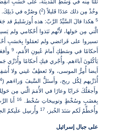
ثُلثًا مِنه في وَسَطِ المَدينَة، على حَسَبِ انقِضاءِ أَ
2
وخُذْ مِن ذلك عدَدًا قَليلاً (
) وصُرَّه في ذَيلِكَ.
5
هكذا قالَ السَّيِّدُ الرَّبّ: هذه أُورَشَليمُ قد جَع
الَّتي مِن حَولها، لأَنَّهم نَبَذوا أَحْكامي ولم 
تسيروا على فَرائضي ولم تَعمَلوا بِحَسَبِ أَحْكام
9
أَحكامًا في وسَطِكِ أَمامَ عُيونِ الأُمَم،
وأَفعَل
يَأكُلونَ آباءَهم. وأُجْري فيكِ أَحكامًا وأُذَرِّي جَميعَ 
أَيضا أُمِِرُّ الموسى، ولا تَعطِِفُ عَيني ولا أُشف
4
أُذَرِّيهم لِكُل ريح، وأَستَلُّ السَّيفَ وَراءَهم (
وأَجعَلُكَ خَرابًا وعارًا في الأُمَمَ الَّتي مِن حَولِ
16
بِغضَبٍ وسُخْطٍ وتوبيخاتِ سُخْط.
أَنا الرّ
17
وأُحَطِّمُ لَكم سَنَدَ الخُبز،
وأُرسِل علَيكمُ الجوعَ 
على جبال إسرائيل