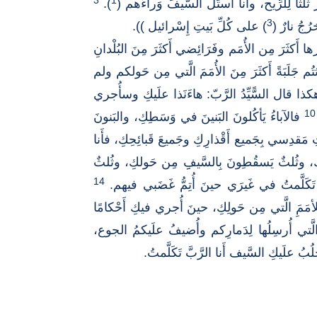
3
1
لثًا لِلرِّيح، وأَنا أَستَلّ السَّيفَ وَراءَهم (
).
3
رُجُ نارٌ (
) على كُلِّ بَيتِ إِسْرائيل )).
كثَرَ مِن الأُمَم وفَرَائِضي أَكثَرَ مِنَ البُلْدانِ
تُم جَلَبَةً أَكثَرَ مِنَ الأُمَمَ الَّتي مِن حَولكم ولم
ذا قال السًّيِّدُ الرَّبّ: هاءَنَذا علَيكِ وسأُجري
10
فالآباءُ يَأكُلونَ البَنينَ في وَسَطِكِ، والبَنونَ
َستِ مَقدِسي بِجَميع أَقْذارِكِ وجَميعَ قَبائِحِكِ، فأَنا
 وثُلثٌ يَسقُطِونَ بِالسَّيفِِ مِن حَولكِ، وثُلثٌ
14
بَّ تَكَلَّمتُ في غَيرَي حينَ أُتِمُّ غَضَبي فيهم.
لأمَمَِ الَّتي مِن حَولِكِ، حينَ أُجري فيكِ أَحْكامًا
 الَّتي أُرسِلُها لِدَمارِكم وأُضيفُ علَيكمُ الجوع،
ُ علَيكِ السَّيف أَنا الرَّبَّ تَكَلَّمتُ.