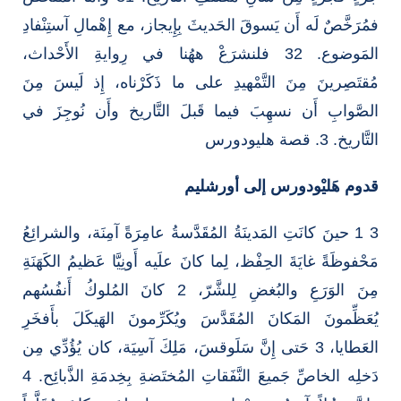
فمُرَخَّصٌ لَه أَن يَسوقَ الحَديثَ بِإِيجاز، مع إِهْمالِ آستِنْفادِ
المَوضوع. 32 فلنشرَعْ ههُنا في رِوايةِ الأَحْداث،
مُقتَصِرينَ مِنَ التَّمْهيدِ على ما ذَكَرْناه، إِذ لَيسَ مِنَ
الصَّوابِ أَن نسهِبَ فيما قَبلَ التَّاريخ وأَن نُوجِزَ في
التَّاريخ. 3. قصة هليودورس
قدوم هَليْودورس إلى أورشليم
3 1 حينَ كانَتِ المَدينَةُ المُقَدَّسةُ عامِرَةً آمِنَة، والشرائِعُ
مَحْفوظَةً غايَةَ الحِفْظ، لِما كانَ علَيه أَونِيَّا عَظيمُ الكَهَنَةِ
مِنَ الوَرَعِ والبُغضِ لِلشَّرّ، 2 كانَ المُلوكُ أَنفُسُهم
يُعَظِّمونَ المَكانَ المُقَدَّسَ ويُكَرِّمونَ الهَيكَلَ بأَفخَرِ
العَطايا، 3 حَتى إِنَّ سَلَوقسَ، مَلِكَ آسِيَة، كان يُؤُدِّي مِن
دَخلِه الخاصِّ جَميعَ النَّفَقاتِ المُختَضةِ بِخِدمَةِ الذَّبائِح. 4