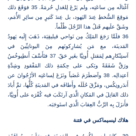
آغْتالَه مِن ساعَتِه، ولم يَرْعَ لِلعَدلِ حُرمَةً. 35 فوَقَعَ ذلك
مَوقِعَ السُّخطِ عِندَ اليَهود، بل عِندَ كَثيرٍ مِن سائِرِ الأُمَم،
وشَقَّ علَيهم قَتلُ هذا الرَّجُلَ ظُلْماً.
36 فلَمَّا رَجَعَ المَلِكُ مِن نَواحي قيليقِيَة، ذَهَبَ إِلَيه يَهودُ
المَدينَة، مع مَن يُشارِكونَهم مِنَ اليونانِيِّينَ في
آستِنْكارِهم لِمَقتلِ أُونِيَّا بغَيرِ حَقّ. 37 فتَأَسَّفَ أَنطِيوخُسُ
ورَقَّ شَفَقَةً وبَكى على حِكمَةِ ذلك المَفْقودِ وشِدَّةِ
اَعتِدالِه. 38 وآضطَرَمَ غَضَباً ونَزَعَ لِساعَتِه الأرْجُوانَ عن
أَندَرونِكُس، ومَزَّقَ حُلَلَه وأَطافَه في المَدينَةِ كُلُّها، ثمَّ أَبادَ
ذلك القاتِلَ في المَكانِ الَّذي آرتَكَبَ فيه كُفْرَه على أُونِيَّا،
فأَنزَلَ بِه الرَّبُّ العِقابَ الَّذي استَوجَبَه.
هلاك ليسيماكس في فتنة
39 وكانَ ليسيماكُسُ في المَدينَةِ قد سَلَبَ، بِمُوافَقَةِ