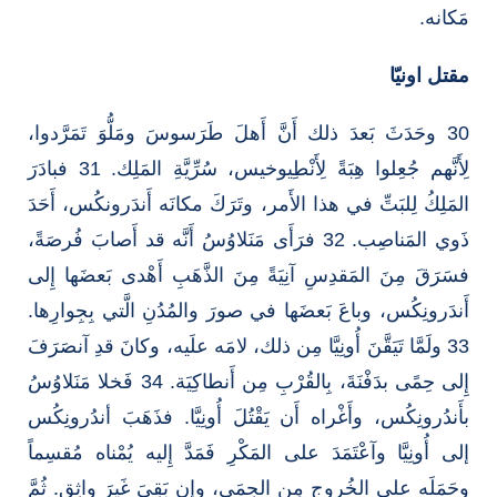
مَكانه.
مقتل اونيّا
30 وحَدَثَ بَعدَ ذلك أَنَّ أَهلَ طَرَسوسَ ومَلُّوَ تَمَرَّدوا،
لِأَنَّهم جُعِلوا هِبَةً لِأَنْطِيوخيس، سُرِّيَّةِ المَلِك. 31 فبادَرَ
المَلِكُ لِلبَتِّ في هذا الأَمر، وتَرَكَ مكانَه أَندَرونكُس، أَحَدَ
ذَوي المَناصِب. 32 فرَأَى مَنَلاوُسُ أَنَّه قد أَصابَ فُرصَةً،
فسَرَقَ مِنَ المَقدِسِ آنِيَةً مِنَ الذَّهَبِ أَهْدى بَعضَها إِلى
أَندَرونِكُس، وباعَ بَعضَها في صورَ والمُدُنِ الَّتي بِجِوارِها.
33 ولَمَّا تَيَقَّنَ أُونِيَّا مِن ذلك، لامَه علَيه، وكانَ قدِ آنصَرَفَ
إِلى حِمًى بدَفْنَةَ، بِالقُرْبِ مِن أَنطاكِيَة. 34 فَخلا مَنَلاوُسُ
بأَندُرونِكُس، وأَغْراه أَن يَقْتُلَ أُونِيَّا. فذَهَبَ أندُرونِكُس
إلى أُونِيَّا وآعْتَمَدَ على المَكْرِ فَمَدَّ إِليه يُمْناه مُقسِماً
وحَمَلَه على الخُروجِ مِن الحِمَى، وإِن بَقِيَ غَيرَ واثِق. ثُمَّ