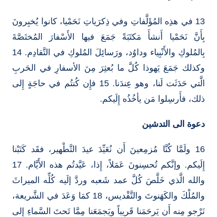
13 في هذِه المُؤَلَّفاتِ وفي ذِكرَياتِ نَحَمْيا، كانوا يُخبِرونَ
بِأَنَّ نَحَمْيا أَنشأَ مَكتَبَةً جَمَعَ فيها الأَسْفارَ المُختَصَّةَ
بِالمُلوكِ والأَنْبِياء وداوُد، ورَسائِلَ المُلوكِ في التَّقادِم. 14
وكذلك جَمَعَ يَهوذا كُلَّ ما بُعثِرَ مِنَ الأسفارِ في الحَربِ
الَّتي حَدَثَت لَنا، وهو عِندَنا. 15 فإِن كُنتُم في حاجَةٍ إِلى
ذلك، فأَرسِلوا مَن يأخُذُه إِلَيكم.
دعوة الى التدشين
16 ولَمَّا كُنَّا مُزمِعينَ أَن نُعَيِّدَ عيدَ التَّطْهير، فقَد كَتَبْنا
إِلَيكم. وإنَّكم تُحسِنونَ عَمَلاً، إِذا، عَيَّدتُم هذه الأَيَّام. 17
والله الَّذي خَلَّصَ كُلَّ عمد شَعبه وردَّ إلَيه كُلِّه الميراثَ
والمُلْكَ والكَهَنوتَ والتَّقْديس، 18 كمَا وَعَدَ في الشَّريعة،
نَرْجو مِنه أَن يَرحَمَنا قَريباً ويَجمَعَنا مِمَّا تَحتَ السَّماءِ إِلى