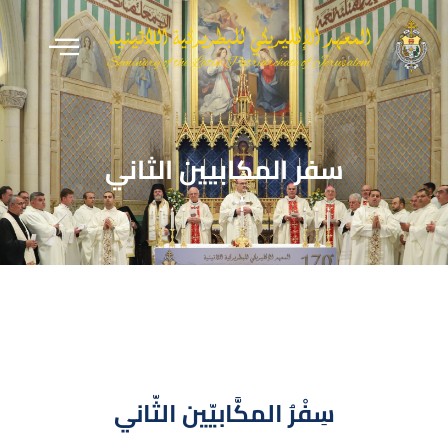
سفر المكابيين الثاني
سِفْرُ المكَّابيّين الثّاني