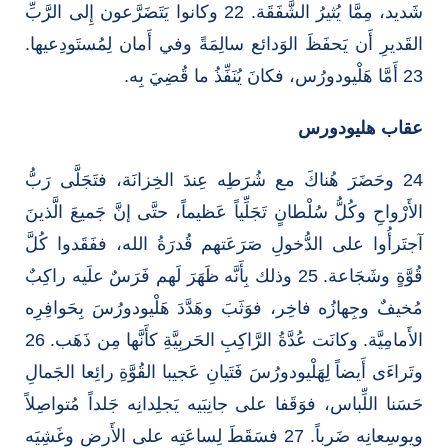
شَديد، مِمَّا يُثيرُ الشَّفَقَة. 22 وكانوا يَتَضَرَّعون إِلى الرَّبِّ
القَديرِ أَن يَحفَظَ الوَدائع سالِمَةً وفي أَمان لِمُستَودِعيها.
23 أَمَّا هَلْيودورُس، فكانَ يُنَفِّذُ ما قُضِيَ بِه.
عقاب هليودورس
24 وحَضَرَ هُناكَ مع شُرَطِه عِندَ الخِزانَة، فتَجَلَّى رَبُّ
الأَرْواحِ وكُلُّ سُلْطانٍ تَجَلِّياً عَظيماً، حتَّى إنَّ جَميعَ الَّذينَ
آجتَرأُوا على الدُّخولِ صَرَعَتهم قُدرَةُ الله، ففَقَدوا كُلَّ
قُوَّةٍ وشَجَاعة. 25 وذلك بِأَنَّه ظَهَرَ لَهم فَرَسٌ علَيه راكِبٌ
مُخيفٌ وجِهازُه فاخِر، فوَثَبَ وهَدَّدَ هَلْيودورُسَ بِحَوافِرِه
الأَمامِيَّة. وكانَت عُدَّةُ الرَّاكِبِ الحَربِيَّةِ كأَنَّها مِن ذَهَب. 26
وتَراءَى أَيضاً لِهَلْيودورُسَ فَتَيانِ عَجيبا القُوَّةِ رائِعا الجَمالِ
حَسَنا اللِّباس، فوَقَفا على جانِبَيه يَجلِدانِه جَلداً مُتواصِلاً
ويوسِعانِه ضَرباً. 27 فسَقَطَ لِساعَتِه على الأَرضِ وغَشِيَه