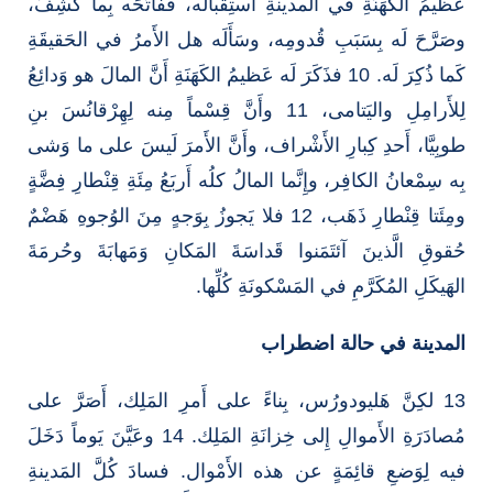
عَظيمُ الكَهَنَةِ في المدينةِ آستِقْبالَه، ففاتَحَه بِما كُشِفَ،
وصَرَّحَ لَه بِسَبَبِ قُدومِه، وسَأَلَه هل الأَمرُ في الحَقيقَةِ
كَما ذُكِرَ لَه. 10 فذَكَرَ لَه عَظيمُ الكَهَنَةِ أَنَّ المالَ هو وَدائِعُ
لِلأَرامِلِ واليَتامى، 11 وأَنَّ قِسْماً مِنه لِهِرْقانُسَ بنِ
طوبِيَّا، أَحدِ كِبارِ الأَشْراف، وأَنَّ الأَمرَ لَيسَ على ما وَشى
بِه سِمْعانُ الكافِر، وإِنَّما المالُ كلُه أَربَعُ مِئَةِ قِنْطارِ فِضَّةٍ
ومِئَتا قِنْطارِ ذَهَب، 12 فلا يَجوزُ بِوَجهٍ مِنَ الوُجوهِ هَضْمٌ
حُقوقِ الَّذينَ آئتَمَنوا قَداسَةَ المَكانِ وَمَهابَةَ وحُرمَةَ
الهَيكَلِ المُكَرَّمِ في المَسْكونَةِ كُلِّها.
المدينة في حالة اضطراب
13 لكِنَّ هَليودورُس، بِناءً على أَمرِ المَلِك، أَصَرَّ على
مُصادَرَةِ الأَموالِ إِلى خِزانَةِ المَلِك. 14 وعَيَّنَ يَوماً دَخَلَ
فيه لِوَضعِ قائِمَةٍ عن هذه الأَمْوال. فسادَ كُلَّ المَدينةِ