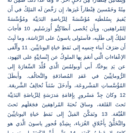
مِئَةً وخَمْسينَ قِنْطاراً غَيرَها، إِن رَخَّصَ لَه المَلِكُ في أَن
يُقيمَ بِسُلطَتِه مُؤَسَّسَةً لِلرِّياضةِ البَدَنِيَّة ومُؤُسَّسَةً
لِلمُراهِقين، وبِأَن يُحْصى أَنطاكِيُّو أُورَشَليم. 10 فأَجابَ
لمَلِكُ إِلى طَلَبِه، فآستَولى ياسونُ على الرِّئاسَة، وما لَبِثَ
أَن صَرَفَ أَبناء جِنسِه إِلى نَمَطِ حَياةِ اليونانِيِّين. 11 وأَلْقى
الإعْفاءاتِ الَّتي أنعَمَ بِها الملوكُ عن إِنْسانِيَّةٍ على اليَهود،
عن يَدِ يوحَنَّا، أَبي أَوبولمُسَ الَّذي قُلِّدَ السِّفارَةَ إِلى
الرُّومانِيِّينَ في عَقدِ المُصادَقةِ والتَّحالُف. وأَبطَلَ
المُؤُسَّساتِ المَشْروعَة، وأَدخَلَ سُنَناً تُخالِفُ الشَّريعَة.
12 وكانَ جِدَّ مَسْرورٍ بِإِقامَةِ مَدرَسَةٍ لِلرِّياضَةِ البَدَنِيَّة
تَحتَ القَلعَة، وساقَ نُخبَةَ المُراهِقينَ فجَعَلَهم تَحتَ
القُبَّعَة. 13 وتَمَكَّنَ المَيلُ إِلى نَمَطِ حَياةِ اليونانِيِّينَ
والتَّخَلُّقُ بِأَخْلاقِ الغُرَباء، بِشِدَّةِ فُجورِ ياسونَ الَّذي هو
كافِرٌ لا عَظيمُ كَهَنَة، 14 حَتَّى أَنَّ الكَهَنَةَ لم يَعودوا