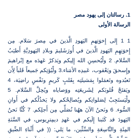
1. رسالتان إلى يهود مصر
الرسالة الأولى
1 1 إِلى إِخوَتِهمِ اليَهودِ الَّذينَ في مِصرَ سَلام. مِن
إِخوَتِهِمِ اليَهودِ الَّذينَ في أُورَشَليمَ وبلادِ اليَهودِيَّةِ أَطيَبُ
السَّلام. 2 ولْيُحسِنِ الله إِلِيكم ويَذكرْ عَهدَه مع إبْراهيمَ
وإِسحقَ ويَعْقوب، عَبيدِه الأمَناء.3 ولْيُؤتِكم جَميعاً قَلباً لِأَن
تَعبُدوه وتَعمَلوا بِمَشيئَتِه بِقَلبٍ كَريمٍ ونَفْسٍ راضِيَة، 4
ويَفتَحْ قُلوبَكم لِشَريعَتِه ووَصاياه ويُحِلَّ السَّلام. 5
ولْيَستَجِبْ لِصَلواتِكم ويُصالِحْكم ولا يَخذُلْكم في أَوانِ
السُّوء. 6 ونَحنُ الآنَ ههُنا نُصَلِّي مِن أَجلِكم. 7 كُنَّا نَحنُ
اليَهودَ قد كَتَبنا إِلَيكم في عَهدِ ديمِترِيوس، في السَّنَةِ
المِئَةِ والتَّاسِعَةِ والسِّتِّين، ما يَلي: (( في أَثْناءِ الضِّيقِ