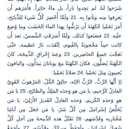
شَرَحوا لَنا، لم يَجِدوا ناراً، بل ماءً خائِراً. فأَمَرَهم أَن
يَغرِفوا مِنه ويَأتوا بِه. 21 ولَمَّا أُحْضِرَ كُلُّ شَيءَ لِلذَّبائِح،
أَمَرَ نَحَمْيا الكَهَنَةَ أَن يَرُشُّوا بِهذا الماءَ الخَشَبَ وما وُضِعَ
علَيه. 22 فصَنَعوا كذلك، ولَمَّا أَشرَقَتِ الشَّمسُ، بَعدَ أَن
كانَت حيناً مَحْجوبَةً بِالغُيوم، اِتَّقَدَت نارٌ عَظيمة، حَتَّى
تَعَجَّبَ جَميعُ الحاضِربن. 23 وعِندَ إِحْراقِ الذَّبيحَة، كانَ
الكَهَنَةُ يُصَلُّون، فكانَ الكَهَنَةُ معَ يوناتانَ يَبدَأُون، والباقونَ
يُجيبونَ مِثلَ نَحَمْيا. 24 صَلاةُ نَحَمْيا:
(( أَيُّها الرَّبُّ، الرَّبُّ الإله، خالِقُ الكُلّ، المَرْهوبُ القَوِيّ
العادِلُ الَرَّحيم، يا مَن هو وَحدَه المَلِكُ والصَّالِح، 25 يا مَن
هو وَحدَه الكَريم، وَحدَه العادِلُ القَديرُ الأَزَلِيّ، يا مَن
يُخَلِّصُ إسْرائيلَ مِن كُلِّ شَرّ، يا مَن جَعَلَ مِن آبائِنا
مُخْتاريه وقَدَّسَهم، 26 تَقَبَّلْ هذه الذَّبيحةَ مِن أجلِ كُلِّ
شَعبِكَ إِسْرائيل، وآحفَظْ ميراثَكَ وقَدِّسْه، 27 وآجمَعْ