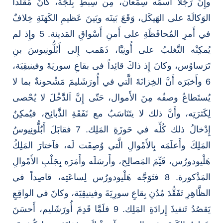
وإِنَّ رَجُلاً آسمُه سِمْعان، مِن سِبطِ بِلجَة، كانَ مُقَلَّداً
الوَكالَةَ على الهَيكَل، وَقَعَ بَينَه وبَينَ عَظيمِ الكَهَنَةِ خِلافٌ
في أَمرِ المُحافَظَةِ على أَمنِ أَسْواقِ المَدينة. 5 وإِذ لم
يُمكِنْه التَّغلبُ على أُونِيَّا، ذَهَمب إِلى أَبُلُّونِيوسَ بنِ
تَرَساوُس، وكانَ إِذ ذاكَ قائِداً فى بقاعِ سوريَةَ وفينيقِيَة،
6 وأَخبَرَه أَنَّ الخِزانَةَ الَّتي في أُورَشَليمَ مَشْحونةٌ بما لا
يُستَطاعُ وصفُه مِنَ الأَموال، حَتّى إِنَّ اَلدَّخْلَ لا يُحْصى
لِكَثرَتِه، وأَنَّ ذلك لا يتَنَاسَبُ مع نَفَقَةِ الذَّبائِح، فيُمكِنُ
إِدْخالُ ذلك كُلِّه في حَوزَةِ المَلِك. 7 فقابَلَ أَبُلُّونِيوسُ
المَلِكَ وأَعلَمَه بِالأَمْوالِ الَّتي وُصِفَت لَه، فآختارَ المَلِكُ
هَلْيودورُس، قَيِّمَ المَصالِح، وأَرسَلَه وأَمَرَه بِجَلْبِ الأَمْوالِ
المَذْكورة. 8 فتَوَجَّه هَلْيودورُس لِساعَتِه، قاصِداً في
الظَّاهِرِ تَفَقُّدَ مُدُنِ بِقاعِ سورِيَةَ وفينيقِيَة، وكانَ في الواقِعِ
يَقصُدُ تَنفيذَ إِرادَةِ المَلِك. 9 فلَمَّا قَدِمَ أُورَشَليم، أَحسَنَ