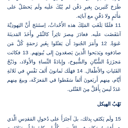
طَرَحَ كَثيرينَ بِغيرِ دَفْن لم يُبْكَ علَيه ولَم يَحصُلْ على
مَأَتَمٍ ولا دَفْنٍ مع آبائِه.
11 فلَمَّا بَلَغَتِ المَلِكَ هذه الأَحْداثُ، اِستَنتَجَ أَنَّ اليَهودِيَّةَ
آنتَفَضَت علَيه. فغادَرَ مِصرَ ثائِراً كالنِّمْرِ وأَخَذَ المَدينَةَ
عَنوَةً. 12 وأَمَرَ الجُنودَ أَن يَقتُلوا بِغَيرِ رَحمَةٍ كُلَّ مَن
صادَفوه ويَذبَحوا الَّذينَ يَصعَدونَ إِلى بُيوتِهم. 13 فكانَت
مَجزَرَةُ الشُّبَّانِ والشُّيوخ، وإِبادَةُ النِّساءِ والأَولاد، وذَبْحُ
الفَتَياتِ والأَطْفال. 14 فهَلَك ثَمانونَ أَلفَ نَفْسٍ في ثَلاثَةِ
أَيَّام، مِنهم أَربَعونَ أَلفاً سَقَطوا قي المَعرَكَة، وبيعَ مِنهم
عَدَدٌ لَيسَ بِأَقَلَّ مِنَ القَتْلى.
نَهْبُ الهيكل
15 ولَم يَكتَفِ بِذلك، بلَ آجتَرَأَ على دُخولِ المَقدِسِ الَّذي
هو أَقدَسُ مَكان في الأَرضِ وكُلُّها، وكانَ دَليلُه مَنَلاوُسَ