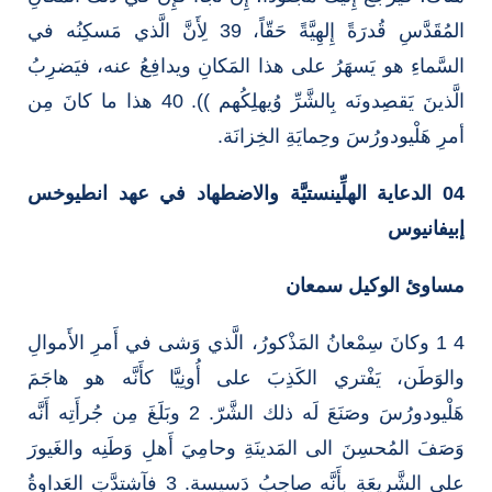
المُقَدَّسِ قُدرَةً إِلهِيَّةً حَقّاً، 39 لِأَنَّ الَّذي مَسكِنُه في
السَّماءِ هو يَسهَرُ على هذا المَكانِ ويدافِعُ عنه، فيَضرِبُ
الَّذينَ يَقصِدونَه بِالشَّرِّ وُيهلِكُهم )). 40 هذا ما كانَ مِن
أمرِ هَلْيودورُسَ وحِمايَةِ الخِزانَة.
04 الدعاية الهلِّينستيَّة والاضطهاد في عهد انطيوخس
إبيفانيوس
مساوئ الوكيل سمعان
4 1 وكانَ سِمْعانُ المَذْكورُ، الَّذي وَشى في أَمرِ الأَموالِ
والوَطَن، يَفْتري الكَذِبَ على أُونِيَّا كأَنَّه هو هاجَمَ
هَلْيودورُسَ وصَنَعَ لَه ذلك الشَّرّ. 2 وبَلَغَ مِن جُرأَتِه أَنَّه
وَصَفَ المُحسِنَ الى المَدينَةِ وحامِيَ أَهلِ وَطَنِه والغَيورَ
على الشَّريعَةِ بِأَنَّه صاحِبُ دَسيسة. 3 فآشتدَّتِ العَداوةُ