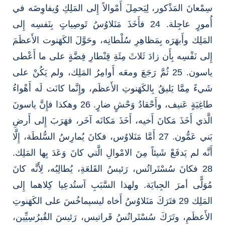
سِمْعانَ المَذْكور، لِيَحمِلَ أَمْوالاً إِلى المَلِكِ وُيفاوِضَه في
أُمورٍ عاجِلة. 24 فأَخَذَ مَنَلاوُسُ تَوصِياتٍ بِنَفسِه إِلى
المَلِك وأَبهَرَه بِمَظاهِرِ سُلْطانِه، وحَوَّلَ الكَهَنوت الأَعظَمَ
إِلى نَفْسِه بِأَن زادَ ثَلاثَ مِئَةِ قِنْطارِ فِضَّةٍ على ما أَعْطى
ياسون. 25 ثُمَّ رَجَعَ ومعَه أَوامِرُ المَلِك، ولم يَكُنْ على
شَيءً مِمَّا يَليقُ بِالكَهَنوتِ الأَعظَم، وإِنَّما كانَت لَه أَهْواءُ
طاغِيَةٍ عَنيف، وأَحْقادُ وَحْشٍ ضارٍ. 26 وهكذا فإِنَّ ياسونَ
الَّذي أَخَذَ مَكانَ أَخيه، أَخَذَ مَكانَه آخَر، فهَرَبَ إِلى أَرضِ
بَني عَمُّون. 27 أَمَّا مَنَلاوُس، فكانَ يُمارِسُ السُّلطَة، إِلَّا
أَنَّه لم يَدفَعْ شَيئاً مِنَ الامْوالِ الَّتي كانَ وَعَدَ بِها المَلِك.
28 فكانَ سُسْتَراتُس، رَئيسُ القَلعَةِ، يُطالِبُه، لِأَنَّه كانَ
مُوَلًّى أمرَ الجِبايَة. ولهذا السَّبَبِ آستُدعِيا كِلاهما إِلى
المَلِك 29 فتَرَكَ مَنَلاوُسُ أَخاه ليسيماخُسَ على الكَهَنوتِ
الأَعظَمِ، وتَرَكَ سُسْتَراتُسُ قَراتيس، رَئيسَ القُبرُسِيِّين،