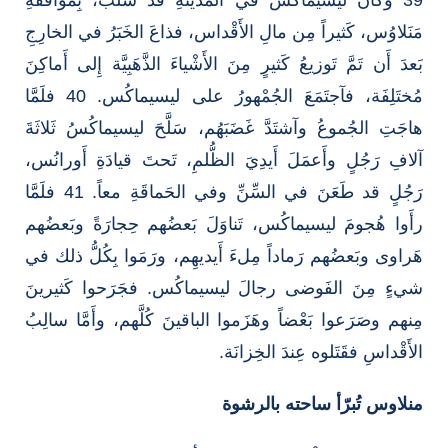
مَنَلاوُس، كَثيراً مِن مالِ الأَقْداس، فذاعَ الخَبَرُ في الخارِجِ
بَعدَ أَن تَمَّ تَوزيعُ كَثيرٍ مِنَ الأَشْياءَ الذَّهَبِيَّة إِلى أَماكِنَ
مُختَلِفَة، فآجتَمَعَ الجُمْهورُ على ليسيماكُس. 40 فلَمَّا
هاجَتِ الجُموعُ وآشتَدَّ غَضَبَهُم، سَلَّحَ ليسيماكُسُ ثَلاثَةَ
آلافِ رَجُلٍ وأَعمَلَ أَيدِيَ الظُّلمِ، تَحتَ قيادَةِ أَورانُس،
رَجُلٍ قد طَعَنَ في السِّنِّ وفي الحَماقَةِ معاً. 41 فلَمَّا
رأَوا هُجومَ ليسيماكُس، تَناوَلَ بَعضُهم حِجارَةً وبَعضُهم
هَراوى وبَعضُهم رَماداً مِلءَ أَيديهِم، ورَمَوا بِكُلُّ ذلك في
شيءٍ مِنَ الفَوضى رجالَ ليسيماكُس. فجَرَحوا كَثيرينَ
مِنهم وصَرَعوا بَعْضاً وهَزَموا الباقينَ كُلَّهم، وأَمَّا سالِبُ
الأَقْداسِ فقَتَلوه عِندَ الخِزانَة.
منلاوس تُبرّأ ساحته بالرشوة