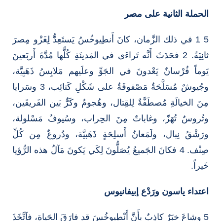
الحملة الثانية على مصر
5 1 في ذلك الزَّمان، كانَ أَنطِيوخُسُ يَستَعِدُّ لِغَزْو مِصرَ
ثانِيَةً. 2 فحَدَثَ أَنَّه تَراءَى في المَدينَةِ كُلًّها مُدَّةَ أَربَعينَ
يَوماً فُرْسانٌ يَعْدونَ في الجَوِّ وعلَيهم مَلابِسُ ذَهَبِيَّة،
وجُيوشٌ مُسَلَّحَةٌ مَصْفوفَةٌ على شَكْلِ كَتائِب، 3 وسَرايا
مِنَ الخيالَةِ مُصطَفَّةٌ لِلقِتال، وهُجومٌ وكَرٌّ بَين الفَريقَين،
وتُروسٌ تُهَزّ، وغاباتٌ مِنَ الحِراب، وسُيوفٌ مَسْلولة،
ورَشْقُ نِبال، ولَمَعانُ أَسلِحَةٍ ذَهَبيَّة، ودُروعٌ مِن كُلِّ
صِنْف. 4 فكانَ الجَميعُ يُصَلُّونَ لِكَي يَكونَ مَآلُ هذه الرُّؤيا
خَيراً.
اعتداء ياسون ورَدْع إبيفانيوس
5 وشاعَ خبَرٌ كاذِبٌ بِأَنَّ أَنْطِيوخُسَ قد فارَقَ الحَياة، فآتَّخَذَ