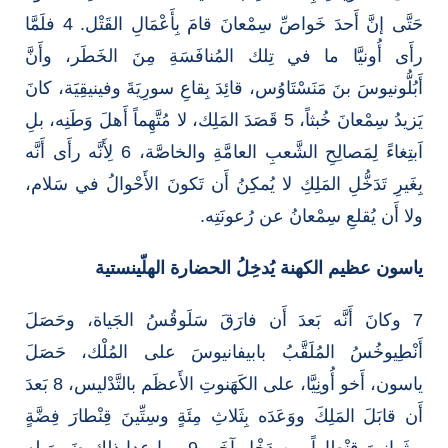
حَتَّى إنَّ أَحدَ خَواصِّ سِمْعانَ قامَ بِأَعْمَالِ القَتْل. 4 فلَمَّا
رأَى أُونيَّا ما في تِلك المُنافَسَةِ مِنَ الخَطَر، وأَنَّ
أَبُلُّونيوسَ بنَ مَنَسْتَاوُس، قائِدَ بِقاعِ سورِيَةَ وفينيقِيَة، كانَ
يَزيدُ سِمْعانَ خُبثاً، 5 قَصَدَ المَلِك، لا مُتَّهِماً أَهلَ وَطَنِه، بلِ
اَبتِغاءً لِمَصالِحِ الشَّعبِ العامَّةِ والخاصَّة، 6 لِأَنَّه رأَى أَنَّه
بِغَيرِ تَدَخُّلِ المَلِكِ لا يُمكِنُ أَن تَكونَ الأَحْوالُ في سَلام،
ولا أَن يُقلعِ سِمْعانُ عن رُعونَتِه.
ياسون عظيم الكهنة يُدخِلُ الحضارة الهلّينستية
7 وكانَ أَنَّه بَعدَ أَن فارَقَ سَلَوقُسُ الجَياة، وحَصَلَ
أَنْطِيوخُسُ المُلَقَّبُ بابيفانيوسَ على المُلْك، حَصَلَ
ياسون، أَخو أُونِيَّا، على الكَهَنوتِ الأَعظَم بالتَّدْليس، 8 بَعدَ
أَن قابَلَ المَلِكَ ووَعَدَه بِثَلاثِ مِئَةٍ وسِتِّينَ قِنْطارَ فِضَّةٍ
وبِثَمانينَ قِنْطاراً مِن دَخْلٍ آخَر. 9 وما عدا ذلك ضَمِنَ له