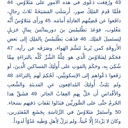
43 ورُفِعَت دَعْوى في هذه الأمورِ على مَنَلاوُس. 44
فلَمَّا قَدِمَ المَلِكُ صور، أَرسَلَتِ المَشيَخَةُ ثَلاثَ رِجالٍ،
دافَعوا عن قَضِيَّتهم العادِلَةِ أَمامَه. 45 ورأَى مَنَلاوُسُ أَنَّه
مَغْلوب، فوَعَدَ بَطْليمُسَ بنَ دوريمانُسَ بِمالٍ جَزيلٍ
لِيَستَميلَ المَلِك. 46 فذَهَبَ بَطْليمُسُ بِالمَلِكِ إِلى بَعضِ
الأَروِقَةِ كمن يُريدُ تَنَسُّمَ الهَواء، وصَرَفَه عن رأيِه، 47
فحَكَمَ لِمَنَلاوُسَ الَّذي هو عِلَّةُ الشَّرِّ كُلِّه بالبَراءَةِ مِمَّا
شُكِيَ بِه، وحَكَمَ بِالمَوتِ على أُولَئِكَ المَساكينِ الَّذينَ، لَو
رَفَعوا دَعْواهم إِلى الإسكوتِيِّين، لَحُكِمَ لَهم بِالبَراءَة. 48
ولم يَلبَثْ أُولئِكَ المُدافِعون عنِ المَدينَةِ والشَّعبِ
والأَقْداسِ أَن حَلَّ بِهمِ العِقابُ الجائر. 49 فشَقَّ هذا
الجُرمُ حتَّى على الصُّورِيِّين فبَذَلوا نَفَقاتِ دَفنِهم بسَخاء.
50 وآستَمَرَّ مَنَلاوُسُ في الرِّئاسَةِ بِجَشَعِ المُقتَدِرين،
وكانَ لا يَزْدادُ إِلَّا خُبثاً، ولم يَزلْ لِأَهلِ وَطَنِه عَدُوّاً لَدوداً.