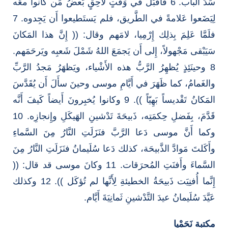
سَدَّ الباب. 6 فأَقبَلَ في وَقتٍ لاحِقٍ بَعضُ مَن كانوا معَه
لِيَضَعوا عَلامةً في الطَّريق، فلم يَستَطيعوا أَن يَجِدوه. 7
فلَمَّا عَلِمَ بِذلِك إِرْمِيا، لامَهم وقال: (( إِنَّ هذا المَكانَ
سَيَبْقى مَجْهولاً، إِلى أَن يَجمَعَ اللهُ شَمْلَ شَعبِه ويَرحَمَهم.
8 وحينَئِذٍ يُظهِرُ الرَّبُّ هذه الأَشْياء، ويَظهَرُ مَجدُ الرَّبِّ
والغَمامُ، كما ظَهَرَ في أَيَّامِ موسى وحينَ سأَلَ أَن يُقَدَّسَ
المَكانُ تَقْديساً بَهِيّاً )). 9 وكانوا يُخبِرونَ أَيضاً كَيفَ أَنَّه
قَدَّمَ، بِفَضلِ حِكمَتِه، ذَبيحَةَ تَدْشينِ الهَيكَلِ وإِنجازِه. 10
وكما أَنَّ موسى دَعا الرَّبَّ فنَزَلَتِ النَّارُ مِنَ السَّماءِ
وأَكَلتَ مَوادَّ الذَّبيحَة، كذلك دَعا سُلَيمانُ فنَزَلَتِ النَّارُ مِنَ
السَّماءَ وأَفنَتِ المُحرَقات. 11 وكانَ موسى قد قال: ((
إِنَّما أُفنِيَت ذَبيحَةُ الخطيئةِ لِأَنَّها لم تُؤكَل )). 12 وكذلك
عَيَّدَ سُلَيمانُ عيدَ التَّدْشينِ ثَمانِيَةَ أَيَّام.
مكتبة نَحَمْيا