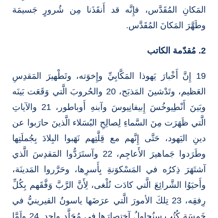
المَكانِ المُقَدَّس، فإِنَّه قد أَنقَذَنا مِن شُرورٍ جَسيمَة
وطَهَّرَ المَكانَ المُقَدَّس.
2. مُقدّمة الكاتب
19 إِنَّ أَخْبارَ يَهوذا المَكَّابِيِّ وإِخوَته، وتَطْهيرَ المَقدِسِ
العَظيم، وتَدْشينَ المَذبَح، 20 والحُروبَ الَّتي وَقَعَت بَينَه
وبَينَ أَنْطِيوخُسَ إِبيفانِيوسَ وآبنهِ أَوباطور، 21 والآياتِ
الَّتي ظَهَرَت مِنَ السَّماءِ لِصالِحِ البُسَلاء الَّذينَ حارَبوا عن
دينِ اليَهود، حَتَّى إِنَّهم مع قِلَّتِهم نَهَبوا البِلادَ بِجُملَتِها
وطَرَدوا جَماهيرَ الأَعاجِم، 22 وآستَرَدُّوا المَقدِسَ الَّذي
آشتَهَرَ ذِكرُه في المَسْكوَنةِ بِأَسرِها، وحَرَّروا المَدينَة،
وأَحيَوُا الشَّرائِعَ الَّتي كادَت تُلْغى، لِأَنَّ الرَّبَّ وَفَّقَهم بِكُلِّ
رِفقِه، 23 تِلكَ الأمورَ الَّتي عرَضَها ياسونُ القيرينيُّ في
خَمسَةِ كُتُبٍ سنُحاوِلُ آختِصارَها في مُجَلَّدٍ واحِد. 24 ولَمَّا