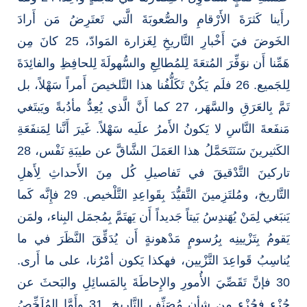
رأَينا كَثرَةَ الأَرْقامِ والصُّعوبَةَ الَّتي تَعتَرِضُ مَن أَرادَ
الخَوضَ فيَ أَخْبارِ التَّاريخِ لِغَزارة المَوادّ، 25 كانَ مِن
هَمِّنا أَن نوَفِّرَ المُتعَةَ لِلمُطالِعِ والسُّهولَةَ لِلحافِظِ والفائِدَةَ
لِلجَميع. 26 فلَم يَكُنْ تَكَلُّفُنا هذا التَّلخيصَ أَمراً سَهْلاً، بل
تَمَّ بِالعَرَقِ والسَّهَر، 27 كما أَنَّ الَّذي يُعِدُّ مأدُبةً ويَبتَغي
مَنفَعةَ النَّاسِ لا يَكونُ الأَمرُ علَيه سَهْلاً. غَيرَ أَنَّنا لِمَنفَعَةِ
الكَثيرينَ سَنَتَحَمَّلُ هذا العَمَلَ الشَّاقَّ عن طيبَةِ نَفْس، 28
تاركينَ التَّدْقيقَ في تَفاصيلِ كُل مِنَ الأَحداثِ لِأَهلِ
التَّاريخ، ومُلتَزِمينَ التَّقيُّدَ بِقَواعِدِ التَّلْخيص. 29 فإِنَّه كَما
يَنبَغي لِمَنْ يُهَندِسُ بَيتاً جَديداً أَن يَهتَمَّ بِمُجمَل البِناء، ولمَن
يَقومُ بِتَزْيينِه بِرُسومٍ مَدْهونةٍ أَن يُدَقِّقَ النَّظَرَ في ما
يُناسِبُ قَواعِدَ التَّزْيين، فهكذا يَكون أمْرُنا، على ما أَرى.
30 فإنَّ تَقَصِّيَ الأُمورِ والإِحاطَةَ بِالمَسائِلِ والبَحثَ عن
جُزْءٍ فجُزْءٍ مِن شأنِ مُصَنِّفِ التَّاريخ. 31 وأَمَّا المُلَخِّصُ