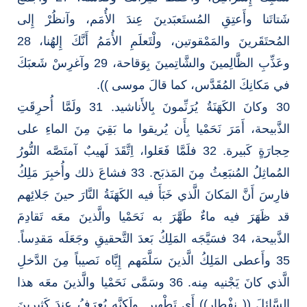
شَتاتَنا وأَعتِقِ المُستَعبَدينَ عِندَ الأُمَم، وآنظُرْ إِلى
المُحتَقَرينَ والمَمْقوتين، ولْتَعلَمِ الأُمَمُ أَنَّكَ إِلهُنا، 28
وعَذِّبِ الظَّالِمينَ والشَّاتِمينَ بِوَقاحة، 29 وآغرِسْ شَعبَكَ
في مَكانِكَ المُقَدَّس، كما قالَ موسى )).
30 وكانَ الكَهَنَةُ يُرَنِّمونَ بِالأَناشيد. 31 ولَمَّا أُحرِقَتِ
الذَّبيحة، أَمَرَ نَحَمْيا بِأَن يُريقوا ما بَقِيَ مِنَ الماءِ على
حِجارَةٍ كَبيرة. 32 فلَمَّا فَعَلوا، اِتَّقَدَ لَهيبٌ آمتَصَّه النُّورُ
المُماثِلُ المُنبَعِثُ مِنَ المَذبَح. 33 فشاعَ ذلك وأُخبِرَ مَلِكُ
فارِسَ أَنَّ المَكانَ الَّذي خَبَأَ فيه الكَهَنَةُ النَّارَ حينَ جَلائِهم
قد ظَهَرَ فيه ماءٌ طَهَّرَ به نَحَمْيا والَّذينَ معَه تَقادِمَ
الذَّبيحة، 34 فسَيَّجَه المَلِكُ بَعدَ التَّحقيقِ وجَعَلَه مَقدِساً.
35 وأَعطى المَلِكُ الَّذينَ سَلَّمَهم إِيَّاه نَصيباً مِنَ الدَّخلِ
الَّذي كانَ يَجْنيه مِنه. 36 وسَمَّى نَحَمْيا والَّذينَ معَه هذا
السَّائِلَ (( نِفْطار)) أَي تَطْهير. ولَكِنَّه يُعرَفُ عِندَ كَثيرينَ