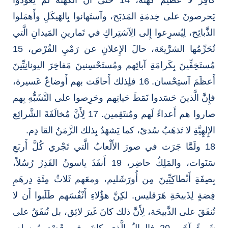
يَحرصونَ على خِدمَةِ المَذبَح، وآستَهانوا بِالهَيكَلِ وأَهمَلوا
الذَّبائِح، لِيُسرِعوا إِلى الِآشتِراكِ في تَمارينِ المَيدانِ الَّتي
تُحَرِّمُها الشرَّيعَة، حالَ الإِعلانِ عن رَمْيِ القُرْص، 15
مُستَخِفِّينَ بِكَرامَةِ آبائِهم ومُستَحْسِنينَ مَفاخِرَ اليونانِيِّينَ
أَعظَمَ آستِحْسان. 16 فلِذلك أَحاقَت بهم أَوضاعٌ عَسيرة،
فإِنَّ الَّذينَ حَسَدوا نَمَطَ حَياتِهم وحَرِصوا على التَّشَبُّهِ بِهم
صاروا هم أَعداءً لَهم ومُنتَقِمين. 17 لِأَنَّ مُخالَفَةَ الشَّرائِع
الإِلهِيَّةِ لا تَذهَبُ سُدىً، كما يَشهَدُ بِذلك الزَّمَنُ القا دِم.
18 ولَمَّا جَرَت في صورَ الأَلْعابُ الَّتي تَجْري كُلَّ أَربَعِ
سَنَوات، والمَلِكُ حاضِر، 19 أَنفَذَ ياسونُ القَذِرُ رُسُلاً،
بِصِفَةِ أَنْطاكِيِّينَ مِن أُورَشَليم، ومعَهم ثَلاثُ مِئَةِ دِرهَمِ
فِضةٍ لِذَبيحَةِ هَرَقليس. لكِنَّ هؤُلاءِ أَنْفُسَهم طَلَبوا أَن لا
تُنفَقَ على الذَّبيحَة، لِأَنَّ ذلك كانَ غَيرَ لائِق، بل تُنفَقُ على
شَيءً آخَر. 20 فالمالُ الَّذي كانَ، في قَصْدِ مُرسِلِه،