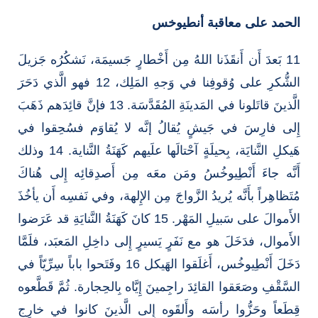
الحمد على معاقبة أنطيوخس
11 بَعدَ أَن أَنقَذَنا اللهُ مِن أَخْطارٍ جَسيمَة، نَشكُرُه جَزيلَ
الشُّكرِ على وُقوفِنا في وَجهِ المَلِك، 12 فهو الَّذي دَحَرَ
الَّذينَ قاتَلونا في المَدينَةِ المُقَدَّسَة. 13 فإنَّ قائِدَهم ذَهَبَ
إِلى فارِسَ في جَيشٍ يُقالُ إنَّه لا يُقاوَم فسُحِقوا في
هَيكلِ النَّنايَة، بِحيلَةٍ آحْتالَها علَيهم كَهَنَةُ النَّناية. 14 وذلك
أَنَّه جاءَ أَنْطِيوخُسُ ومَن معَه مِن أَصدِقائِه إِلى هُناكَ
مُتَظاهِراً بأَنَّه يُريدُ الزَّواجَ مِن الإِلهة، وفي نَفسِه أَن يأخُذَ
الأَموالَ على سَبيلِ المَهْر. 15 كانَ كَهَنَةُ النَّنايَةِ قد عَرَضوا
الأَموال، فدَخَلَ هو مع نَفَرٍ يَسيرٍ إِلى داخِلِ المَعبَد، فلَمَّا
دَخَلَ أَنْطِيوخُس، أَغلَقوا الهَيكل 16 وفَتَحوا باباً سِرِّيّاً في
السَّقْفِ وصَعَقوا القائِدَ راجِمينَ إِيَّاه بِالحِجارة. ثُمَّ قَطَّعوه
قِطَعاً وحَزُّوا رأسَه وأَلقَوه إِلى الَّذينَ كانوا في خارِجِ