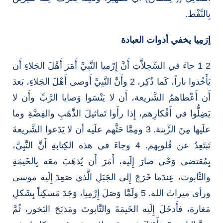
بِالنَّفْط.
إرَمِيا يخفي أدوات العبادة
2 1 جاءَ في السِّجِلاَّتِ أَنَّ إِرْمِيا النَّبِيَّ أَمَرَ أَهْلَ الجَلاءِ أَن
يَأَخُذوا ناراً، كَما ذُكِر، 2 وأَنَّ النَّبِيَّ أَوصى أَهْلَ الجَلاءِ، بَعدَ
أَن أَعْطاهمُ الشَّريعة، أَن لا يَنْسَوا وَصايا الرَّبِّ وأَن لا
يَضِلُّوا في أَفْكارِهم، إِذا رأَوا تَماثيلَ الذَّهَبِ والفِضَّةِ وما
علَيها مِنَ الزِّينة. 3 ومِمَّا حَثَّهم علَيه أن لا يَدَعوا الشَّريعةَ
تَبتَعِدُ عن قُلوبِهم. 4 وجاءَ في هذه الكِتابةِ أَنَّ النَّبِيَّ،
بِمُقتضى وَحْي صارَ إِلَيه، أَمَرَ أَن يُذهَبَ معَه بِالخَيمَةِ
والتَّابوت، عِندَما خَرَجَ إِلى الجَبَلِ الَّذي صَعِدَ إِلَيه موسى
ورأى ميراثَ الله. 5 ولَمَّا وَصَلَ إِرْمِيا، وَجَدَ مَسكِناً بِشَكلِ
مَغارة، فأَدخَلَ إِلَيه الخَيمَةَ والتَّابوتَ ومَذبَحَ البَخور، ثُمَّ