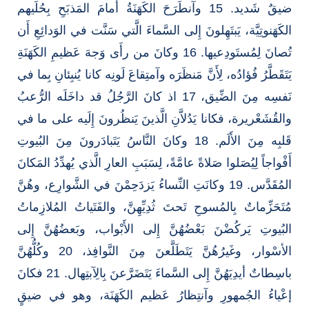
ضيقٌ شَديد. 15 وآنطَرَحَ الكَهَنَةُ أَمامَ المَذبَحِ بِحُلَيهم
الكَهَنوتِيَّة، يَبتَهِلونَ إِلى السَّماءَ الَّتي سَنَّت في الوَدائِعِ أَن
تُصانَ لِمُستَودِعيها. 16 وكانَ من رأَى وَجهَ عَظيمِ الكَهَنَةِ
يَتَقَطَّرُ فُؤادُه، لِأَنَّ مَنظَرَه وآمتِقاعَ لَونِه كانا يُنبِئانِ بِما في
نَفسِه مِنَ الضِّيق، 17 اذ كانَ الرَّجُلُ قد داخَلَه الرُّعبُ
والقُشَعْريرة، فكانا يَدُلاَّنِ الَّذينَ يَنظُرونَ إِلَيه على ما في
قَلبِه مِنَ الأَلَم. 18 وكانَ النَّاسُ يَتَبادَرونَ مِنَ البُيوتِ
أَفْواجاً لِيُصَلوا صَلاةً عامَّةً، لِسَبَبِ العارِ الَّذي يُهدِّدُ المَكانَ
المُقَدَّس. 19 وكانَتِ النِّساءُ يَزدَحِمْنَ في الشَّوارِع، وهُنَّ
مُتَحَزِّماتٌ بِالمُسوحِ تَحتَ ثُدِيِّهِنَّ، والفَتَياتُ المُلازِماتُ
البُيوتِ يَركُضْنَ بَعْضُهُنَّ إِلى الأَبْواب، وبَعضُهُنَّ إِلى
الأسْوار، وغَيرُهُنَّ يَتَطَلَّعنَ مِنَ النَّوافِذ، 20 وكُلُّهُنَّ
باسِطاتٌ أيدِيَهُنَّ إِلى السَّماءَ يَتَضَرَّعنَ بِالِآبتِهال. 21 فكانَ
إعْياءُ الجُمهورِ وآنتِظارُ عَظيم الكَهَنَة، وهو في ضيقٍ