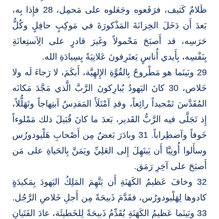
ظَلامٌ كَثيف، فرَفَعوه وجَعَلوه على مَحمِل، 28 فإِذا بِه،
بَعدَ أَن دَخَلَ الخِزانَةَ المَذْكورَةَ في مَوكِبٍ حافِلٍ وكُلُّ
حَرَسِه، قد أَصبَحَ مَحْمولاً وغَيرَ قادرٍ على الِآستِعانَةِ
بِنَفْسِه، بِأَيدي أُناسٍ يَعتَرِفونَ عَلانِيَةً بِسِيادَةِ الله.
29 وبَينَما هو مَطْروحٌ بِالقُوَّةِ الإِلهِيَّة، أَبكَمَ، لا رَجاءَ لَه ولا
خَلاص، 30 كانَ اليَهودُ يُبارِكونَ الرَّبَّ الَّذي مَجَّدَ مَكانَه
المُقَدَّسَ تَمْجيداً رائِعاً، وقدِ آمْتَلَأَ المَقدِسُ آبتِهاجاً وتَهَلُّلاً،
إِذ تَجَلَّى فيه الرَّبُّ القَدير، بَعدَ ما كانَ قُبَيلَ ذلك مَمْلوءاً
خَوفاً وآضطِراباً. 31 وبادَرَ بَعضٌ مِن أَصْحابِ هَلْيودورُس
وسأَلوا أُونِيَّا أَن يَبتَهِلَ إِلى العَلِيِّ ويَمَنَّ بِالحَياةِ على مَن
أَصبَحَ على آخِرِ رَمَق.
32 وخافَ عَظيمُ الكَهَنَةِ أَن يَتَّهِمَ المَلِكُ اليَهودَ بِمَكيدَةٍ
كادوها لِهَلْيودورُس، فقَدَّمَ ذَبيحَةً مِن أَجلِ خَلاصِ الرَّجُل.
33 وبَينَما عَظيمُ الكَهَنَةِ يُقَدِّمُ ذَبيحَةً لِلخَطيئَة، عادَ الفَتَيانِ