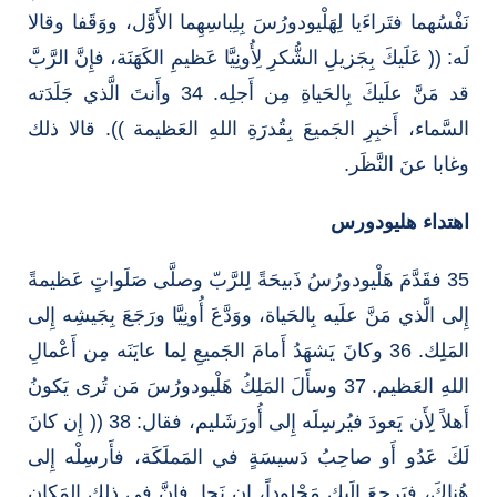
نَفْسُهما فتَراءَيا لِهَلْيودورُسَ بِلِباسِهِما الأَوَّل، ووَقَفا وقالا
لَه: (( عَلَيكَ بِجَزيلِ الشُّكرِ لِأُونِيَّا عَظيمِ الكَهَنَة، فإِنَّ الرَّبَّ
قد مَنَّ علَيكَ بِالحَياةِ مِن أَجلِه. 34 وأَنتَ الَّذي جَلَدَته
السَّماء، أَخبِرِ الجَميعَ بِقُدرَةِ اللهِ العَظيمة )). قالا ذلك
وغابا عنَ النَّظَر.
اهتداء هليودورس
35 فقَدَّمَ هَلْيودورُسُ ذَبيحَةً لِلرَّبّ وصلَّى صَلَواتٍ عَظيمةً
إِلى الَّذي مَنَّ علَيه بِالحَياة، ووَدَّعَ أُونِيَّا ورَجَعَ بِجَيشِه إِلى
المَلِك. 36 وكانَ يَشهَدُ أَمامَ الجَميعِ لِما عايَنَه مِن أَعْمالِ
اللهِ العَظيم. 37 وسأَلَ المَلِكُ هَلْيودورُسَ مَن تُرى يَكونُ
أَهلاً لِأَن يَعودَ فيُرسِلَه إِلى أُورَشَليم، فقال: 38 (( إِن كانَ
لَكَ عَدُو أَو صاحِبُ دَسيسَةٍ في المَملَكَة، فأَرسِلْه إِلى
هُناكَ، فيَرجعَ إِلَيك مَجْلوداً، إِن نَجا. فإِنَّ في ذلك المَكانِ