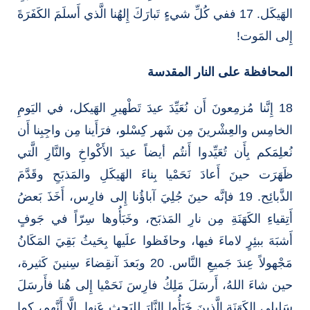
الهَيكَل. 17 ففي كُلِّ شيءٍ تَبارَكَ إِلهُنا الَّذي أَسلَمَ الكَفَرَةَ
إِلى المَوت!
المحافظة على النار المقدسة
18 إِنَّنا مُزمِعونَ أَن نُعَيِّدَ عيدَ تَطْهيرِ الهَيكل، في اليَومِ
الخامِس والعِشْرينَ مِن شَهر كِسْلو، فرَأَينا مِن واجِبِنا أَن
نُعلِمَكم بِأَن تُعَيِّدوا أَنتُم أيضاً عيدَ الأَكْواخِ والنَّارِ الَّتي
ظَهَرَت حينَ أَعادَ نَحَمْيا بِناءَ الهَيكَلِ والمَذبَحِ وقَدَّمَ
الذَّبائِح. 19 فإنَّه حينَ جُلِيَ آباؤُنا إِلى فارِس، أَخَذَ بَعضُ
أَتِقياءِ الكَهَنَةِ مِن نارِ المَذبَح، وخَبَأُوها سِرّاً في جَوفٍ
أَشبَهَ ببئِرٍ لاماءَ فيها، وحافَظوا علَيها بِحَيثُ بَقِيَ المَكَانُ
مَجْهولاً عِندَ جَميعِ النَّاس. 20 وبَعدَ آنقِضاءَ سِنينَ كَثيرة،
حين شاءَ اللهُ، أَرسَلَ مَلِكُ فارِسَ نَحَمْيا إِلى هُنا فأَرسَلَ
سَليلي الكَهَنَةِ الَّذينَ خَبَأُوا النَّارَ لِلبَحثِ عَنها. إِلَّا أَنَّهم، كما