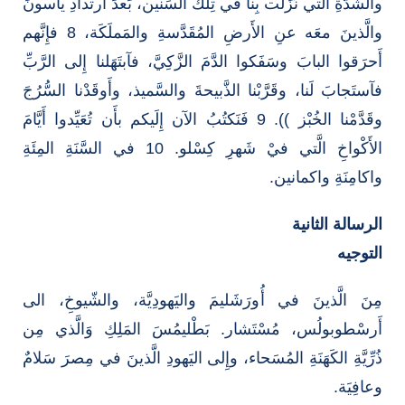
والشِّدَّةِ الَّتي نَزَلَت بِنا في تِلكَ السِّنين، بَعدَ آرتدادِ ياسونَ
والَّذينَ معَه عنِ الأَرضِ المُقَدَّسةِ والمَملَكَة، 8 فإِنَّهم
أَحرَقوا البابَ وسَفَكوا الدَّمَ الزَّكِيَّ، فآبتَهَلنا إِلى الرَّبِّ
فآستَجابَ لَنا، وقَرَّبْنا الذَّبيحةَ والسَّميذ، وأَوقَدْنا السُّرُجَ
وقَدَّمْنا الخُبْز )). 9 فَنَكتُبُ الآن إِلَيكم بأَن تُعَيِّدوا أَيَّامَ
الأَكْواخِ الَّتي فيْ شَهرِ كِسْلو. 10 في السَّنَةِ المِئَةِ
واكامِنَةِ واكمانين.
الرسالة الثانية
التوجيه
مِنَ الَّذينَ في أُورَشَليمَ واليَهودِيَّة، والشّيوخِ، الى
أَرسْطوبولُس، مُسْتَشار. بَطْليمُسَ المَلِكِ وَالَّذي مِن
ذُرِّيَّةِ الكَهَنَةِ المُسَحاء، وإِلى اليَهودِ الَّذينَ في مِصرَ سَلامٌ
وعافِيَة.