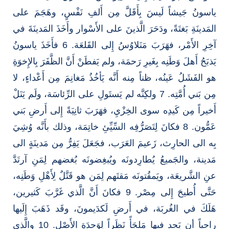
ياسونُ جَيشاً لَيسَ بِأَقَلَّ مِن أَلفِ نَفْسٍ، وهَجَمَ على
المَدينَةِ بَغتَةً، ودَحَرَ الَّذينَ على الأَسْوار وأَخَذَ المَدينَةَ في
آخِرِ الأَمْر، فهَرَبَ مَنَلاوُسُ إِلى القَلعَة. 6 فأَخَذَ ياسونُ
يَذبَحُ أَهلَ وَطَنِه بِغَيرِ رَحمَة، ولم يَفطَنْ أَنَّ الظَّفَرَ بِالإِخوَةِ
هو الفَشَلُ عَينُه، ظناً مِنه أَنَّه يَأخُذُ مَغانِمَ مِن أَعْداءٍ، لا
مِن بَني أُمَّتِه. 7 ولكِنَّه لم يَستَولِ على الرِّئاسَة، ولَم يَنَلْ
أَخيراً مِن كَيدِه سوى الخِزْيِ، فهَرَبَ ثانِيَةً إِلى أَرضِ بَني
عَمُّون. 8 فكانَ لِتَصَرُّفِه السِّيِّئِ خاتِمَة، وذلك بأَنَّه وُشِيَ
بِه الى الحارِث، زَعيمَ العَرَب، فجَعَلَ يَفِرُّ مِن مَدينَةٍ الى
مَدينة، والجَميعُ يُطارِدونَه ويُبغِضونَه بُغضهم لِمَنِ آرتَدَّ
عنِ الشَّريعَة، ويَمقُتونَه مَقتَهم لِمَن هو قَتَّلٌ لِأَهْلِ وَطَنِه،
حَتَّى أُطيحَ إِلى مِصْر. 9 فكانَ أَنَّ الَّذي غَرَّبَ كَثيرين،
هَلَكَ في الغُربَة، في أَرضِ لَكدَيمونَ، وقَد ذَهَبَ إِلَيها
راجِياً أن يَجِد فيها مَلجَأً نَظَراً لِوَحدَةِ الأَصْل. 10 والَّذي