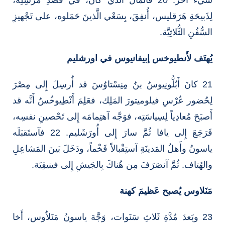
لِذَبيحَةِ هَرَقليس، أُنفِقَ، بِسَعْي الَّذينَ حَمَلوه، على تَجْهيزِ
السُّفُنِ الثُّلاثِيَّة.
يُهتَف لأَنطيوخس إبيفانيوس في اورشليم
21 كانَ أَبُلُّونِيوسُ بنُ مِنِسْتاوُسَ قد أُرسِلَ إِلى مِصْرَ
لِحُضور عُرْسِ فيلوميتورَ المَلِك، فعَلِمَ أَنْطِيوخُسُ أَنَّه قد
أَصبَحَ مُعادِياً لِسِياسَتِه، فوَجَّه آهتِمامَه إِلى تَحْصينِ نفسِه،
فَرَجَعَ إِلى يافا ثُمَّ سارَ إِلى أُورَشَليم. 22 فآستَقبَلَه
ياسونُ وأَهلُ المَدينَةِ آستِقْبالاً فَخْماً، ودَخَلَ بَينَ المَشاعِلِ
والهُتاف. ثُمَّ آنصَرَفَ مِن هُناكَ بِالجَيشِ إِلى فينيقِيَة.
مَنَلاوس يُصبح عَظيمَ كهنة
23 وبَعدَ مُدَّةِ ثَلاثِ سَنَوات، وَجَّهَ ياسونُ مَنَلاُوس، أَخا