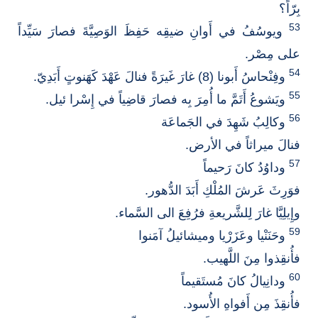
بِرّاً؟
53
ويوسُفُ في أَوانِ ضيقِه حَفِظَ الوَصِيَّةَ فصارَ سَيِّداً
على مِصْر.
54
وفِنْحاسُ أَبونا (8) غارَ غَيرَةً فنالَ عَهْدَ كَهَنوتٍ أَبَدِيّ.
55
ويَشوعُ أَتَمَّ ما أُمِرَ بِه فصارَ قاضِياً في إِسْرا ئيل.
56
وكالِبُ شَهِدَ في الجَماعَة
فنالَ ميراثاً في الأرض.
57
وداوُدُ كانَ رَحيماً
فوَرِثَ عَرشَ المُلْكِ أَبَدَ الدُّهور.
وإِيلِيَّا غارَ لِلشَّريعةِ فرُفِعَ الى السَّماء.
59
وحَنَنْيا وعَزَرْيا وميشائيلُ آمَنوا
فأُنقِذوا مِنَ اللَّهيب.
60
ودانِيالُ كانَ مُستَقيماً
فأُنقِذَ مِن أَفواهِ الأُسود.