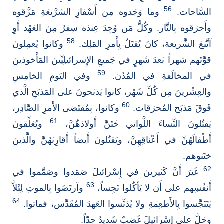
56
السَّاحات.
وما وَجَدوه مِن أَسْفارِ الشرَّيعَةِ مَزَّقوه
وأَحرَقوه بِالنَّار. وكُلُّ مَن وُجِدَ عِندَه سِفرٌ مِنَ العَهْد أَوِ
58
آتَّبَعَ الشَّريعة، كانَ يُقتَلُ بِأَمرِ المَلِك.
وكانوا يُعمِلونَ
قوَّتَهم شهراً بَعدَ شَهرٍ في جَميعِ الإِسرائيلِيِّينَ المَأَخوذينَ
59
في المخالَفةِ في المُدُن.
وفي اليَومِ الخامِسِ
والعِشْرينَ مِن كُلِّ شَهْر، كانوا يَذبَحونَ على المَذبَحِ الَّذي
60
فَوقَ مَذبَح المُحرَقات.
وكانوا، بِمُقتَضى الأَمرِ الصَّادِر،
61
يَقتُلونَ النِّساءَ اللَّواتي خَتَنَّ أَولادَهُنَّ،
ويُعَلِّقونَ
أَطْفالَهُنِّ في أَعْناقِهِنَّ، ويَقتُلونَ أَيضاً أَقارِبَهُنَّ والَّذينَ
ختَنوهم.
62
غَيرَ أَنَّ كَثيرينَ في إِسْرائيلَ صَمَدوا وصَمَّموا في
63
أَنفُسِهم على أَن لا يَأكُلوا نَجِساً،
وآرتَضَوا بِالموتِ لِئَلاَّ
64
يَتَنَجَّسوا بِالأَطعِمةِ ولا يُدَنِّسوا العَهدَ المُقَدَّس، فماتوا.
وحَلَّ على إِسْرائيلَ غَضبٌ شَديدٌ جِدّاً.