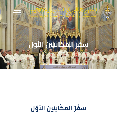
سفر المكابيين الأول
سِفْرُ المكَّابيّين الأوّل