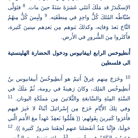
8
الإسكَندَرُ قد مَلَكَ آثنَتَي عَشرَةَ سَنَةً حينَ مات.
فتَوَلَّى
9
ضُبَّاطُه المُلكَ كُلُّ واحِدٍ في مِنطَقَتِه.
ولَبِسَ كُلُّ مِنهُمُ
التَّاجَ بَعدَ وَفاتِه، وكذلكَ بَنوهم مِن بَعدِهم سِنينَ كَثيرة،
فأَكثَروا مِنَ الشُّرورِ في الأَرض.
أَنطيوخس الرابع اييفانيوس ودخول الحضارة الهلينستية
الى فلسطين
10
وخَرَجَ مِنهم عِرقٌ أَثيمٌ هو أَنطِيوخُسُ أَبيفانيوس بنُ
أَنطِيوخُس المَلِك، وكانَ رَهينةً في رومة، ثُمَّ مَلَكَ في
11
السَّنَةِ المِئَةِ والسَّابعَةِ والثَّلاثينَ مِن مَملَكَةِ اليونان.
وفي تِلكَ الأَيَّامِ خَرَجَ مِن إِسْرائيلَ أبْناءٌ لا خَيرَ فيهم
فأَغرَوا كَثيرينَ بِقَولهم: (( هَلُمُّوا نَعقِدُ عَهداً معَ الأُمَم الَّتي
12
حَولَنا، فإِنَّنا مُنذُ آنفَصَلنا عنهم لَحِقَتنا شرورٌ كَثيرة )).
13
فحَسُنَ الكَلامُ في عُيونهم.
وبادَرَ بَعضٌ مِنَ الشَّعبِ