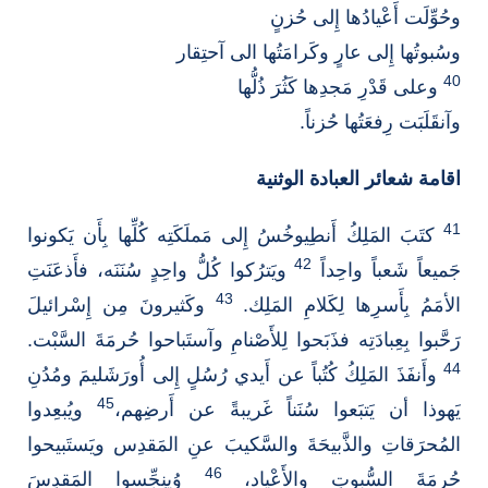
وحُوِّلَت أَعْيادُها إِلى حُزنٍ
وسُبوتُها إِلى عارٍ وكَرامَتُها الى آحتِقار
40
وعلى قَدْرِ مَجدِها كَثُرَ ذُلُّها
وآنقَلَبَت رِفعَتُها حُزناً.
اقامة شعائر العبادة الوثنية
41
كتَبَ المَلِكُ أَنطِيوخُسُ إِلى مَملَكَتِه كُلِّها بِأَن يَكونوا
42
جَميعاً شَعباً واحِداً
ويَترُكوا كُلُّ واحِدٍ سُنَنَه، فأَذعَنَتِ
43
الأمَمُ بِأَسرِها لِكَلامِ المَلِك.
وكَثيرونَ مِن إِسْرائيلَ
رَحَّبوا بِعِبادَتِه فذَبَحوا لِلأَصْنامِ وآستَباحوا حُرمَةَ السَّبْت.
44
وأَنفَذَ المَلِكُ كُتُباً عن أَيدي رُسُلٍ إِلى أُورَشَليمَ ومُدُنِ
45
يَهوذا أن يَتبَعوا سُنَناً غَريبةً عن أَرضِهم،
ويُبعِدوا
المُحرَقاتِ والذَّبيحَةَ والسَّكيبَ عنِ المَقدِس ويَستَبيحوا
46
حُرمَةَ السُّبوتِ والأَعْياد،
وُينِجِّسوا المَقدِسَ