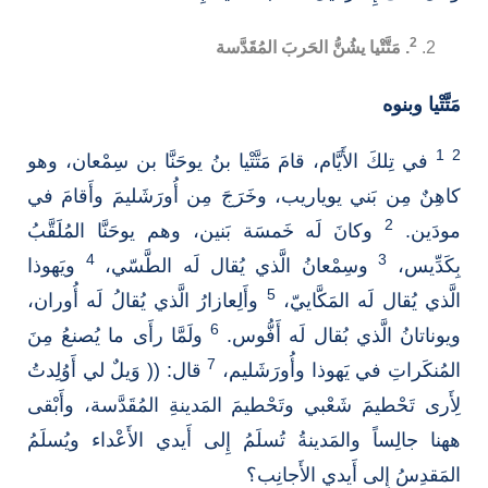
2
. مَتَّتْيا يشُنُّ الحَربَ المُقَدَّسة
مَتَّتْيا وبنوه
1
2
في تِلكَ الأَيَّام، قامَ مَتَّتْيا بنُ يوحَنَّا بن سِمْعان، وهو
كاهِنٌ مِن بَني يوياريب، وخَرَجَ مِن أُورَشَليمَ وأَقامَ في
2
مودَين.
وكانَ لَه خَمسَة بَنين، وهم يوحَنَّا المُلَقَّبُ
4
3
بِكَدِّيس،
وسِمْعانُ الَّذي يُقال لَه الطَّسّي،
ويَهوذا
5
الَّذي يُقال لَه المَكَّاييّ،
وأَلِعازارُ الَّذي يُقالُ لَه أُوران،
6
ويوناتانُ الَّذي بُقال لَه أَفُّوس.
ولَمَّا رأَى ما يُصنعُ مِنَ
7
المُنكَراتِ في يَهوذا وأُورَشَليم،
قال: (( وَيلٌ لي أَوُلِدتُ
لِأَرى تَحْطيمَ شَعْبي وتَحْطيمَ المَدينةِ المُقَدَّسة، وأَبْقى
ههنا جالِساً والمَدينةُ تُسلَمُ إِلى أَيدي الأَعْداء ويُسلَمُ
المَقدِسُ إِلى أَيدي الأَجانِب؟