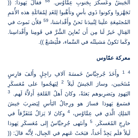
58
الجَيشُ وعَسكَرَ بِجَنوبِ عِمَّاوُس.
فقالَ يَهوذا: ((
تَجَهَّزوا وكونوا ذَوي بأسٍ وتأَهَّبوا لِلغَدِ لِمُقاتَلَةِ هذه الأُمَمِ
59
المُجتَمِعَةِ علَينا لِتُبيدَنا نَحنُ وأَقْداسَنا،
فلأَن نَموتَ في
القِتالِ خَيرٌ لَنا مِن أَن نُعايِنَ الشَّرَّ في قَومِنا وأَقْداسِنا.
وكَما تَكونُ مَشيئَتُه في السَّماء، فلْيَصْنعْ )).
معركة عمّاوس
1
4
وأَخَذَ جُرجِيَّاسُ خَمسَةَ آلافِ راجِلٍ وأَلفَ فارِسٍ
2
مُنتَخَبين، وسارَ الجَيشُ لَيلاً
لِيَهجُموا على مُعَسكَرِ
3
اليَهودِ ويَضرِبوهم بَغتَةً، وكانَ أَهلُ القَلعَةِ أَدِلاَّءَ لَهم.
فسَمعَ يَهوذا فسارَ هو ورِجالُ البَأسِ لِيَضرِبَ جَيشَ
4
المَلِكِ الَّذي في عِمَّاوُس،
وكانَ لا يَزالُ مُتَفَرِّقاً في
5
خارِجِ المُعَسكَر.
وآنتَهى جُرِجيَّاسُ إِلى مُعَسكَرِ يَهوذا
لَيلاً فلَم يَجِدْ أَحَداً، فبَحَثَ عَنهم في الجِبال، لِأَنَّه قالَ: ((