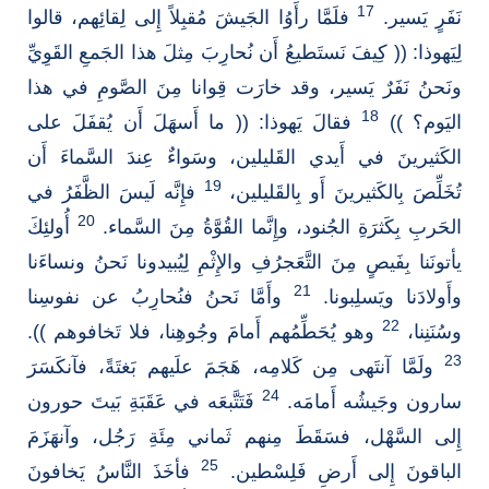
17
نَفَرٍ يَسير.
فلَمَّا رأَوُا الجَيشَ مُقبِلاً إِلى لِقائِهم، قالوا
لِيَهوذا: (( كِيفَ نَستَطيعُ أَن نُحارِبَ مِثلَ هذا الجَمعِ القَوِيِّ
ونَحنُ نَفَرٌ يَسير، وقد خارَت قِوانا مِنَ الصَّومِ في هذا
18
اليَوم؟ ))
فقالَ يَهوذا: (( ما أَسهَلَ أَن يُقفَلَ على
الكَثيرينَ في أَيدي القَليلين، وسَواءٌ عِندَ السَّماءَ أَن
19
تُخَلِّصَ بِالكَثيرينَ أَو بِالقَليلين،
فإِنَّه لَيسَ الظَّفَرُ في
20
الحَربِ بِكَثرَةِ الجُنود، وإِنَّما القُوَّةُ مِنَ السَّماء.
أُولئِكَ
يأتونَنا بِفَيصٍ مِنَ التَّعَجرُفِ والإِثْمِ لِيُبيدونا نَحنُ ونساءَنا
21
وأَولادَنا ويَسلِبونا.
وأَمَّا نَحنُ فنُحارِبُ عن نفوسِنا
22
وسُنَنِنا،
وهو يُحَطِّمُهم أَمامَ وجُوهِنا، فلا تَخافوهم )).
23
ولَمَّا آنتَهى مِن كَلامِه، هَجَمَ علَيهم بَغتَةً، فآنكَسَرَ
24
سارون وجَيشُه أَمامَه.
فَتَتَّبعَه في عَقَبَةِ بَيتَ حورون
إِلى السَّهْل، فسَقَطَ مِنهم ثَماني مِئَةِ رَجُل، وآنهَزَمَ
25
الباقونَ إِلى أَرضِ فَلِسْطين.
فأخَذَ النَّاسُ يَخافونَ