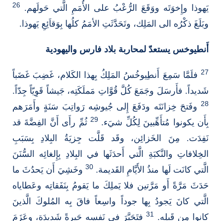
26
يَهوذا وإِخوَتَه ووَقَعَ الرُّعْبُ على الأُمَمِ الَّتي حَولَهم.
وبَلَغَ ذكْرُه الى المَلِك، وتَحَدَّثَتِ الأمَمُ كلُها بِوَقاَئِعِ يَهوذا.
أَنطيوخس يستعدّ لمحاربة بلاد فارس واليهودية
27
فلَمَّا سَمِعَ أَنطِيوخُسُ المَلِكُ بِهذا الكَلام، غَضِبَ غَضَباً
شَديداً. فأَرسَلَ وجَمَعَ كُلَّ قُوَّاتِ مَملَكَتِه، جَيشاً قَوِيّاً جِدّاً.
28
وفَتحَ خِزانَتَه ودَفَعَ إِلى جُيوشِه رَواتِبَ سَنَةٍ وأَمَرَهم
29
بِأَن يكونوا مُتأَهِّبينَ لِكُلِّ شيَء.
ثُمِّ رأَى أَنَّ الفِضَّةَ قد
نَفِدَت. مِنَ الخَزائِن، وقَد قَلَّت جِزيَةُ البِلادِ بِسَبَبِ
الخِلافاتِ والنَّكبَةِ الَّتي أَحدَثَها في البِلادِ بِإِلغائِه السُّنَنَ
30
الَّتي كانَت لَها منذُ الأَيَّامِ القَديمة.
وخَشِيَ أَن يَحدُثَ ما
حَدَثَ مَرَّةً أَو مَرَّتين فلا يَملِكَ ما يَقومُ بِنَفَقاتِه وعَطاياه
الَّتي كانَ يَجودُ بِها جوداً واسِعاً فاقَ بِه المُلوكَ الَّذينَ
31
كانوا مِن قَبلِه.
فتَحَيَّرَ في نَفسِه حَيرةً شَديدَة، وعَزَمَ