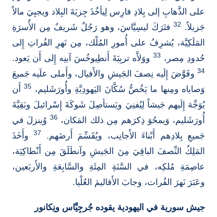
على الذَّهابِ إلى بِلادِ فارِس لِيأخُذَ جِزيَةَ البِلاد ويجبِيَ مالاً
32
جَزيلاً.
فتَرَكَ ليسِيَّاسَ، وهو رَجُلٌ شَريفٌ مِن الأُسرَةِ
المَلَكِيَّة، يُشرِفُ على أُمورِ المُلْك، مِن نَهرِ الفُراتِ إِلى
33
حُدودِ مِصر،
ووَلاَّه تربِيَةَ أَنطِيوخُسَ آبنِه إِلى أَن يَعود.
34
وفَوَّضَ إِلَيه نِصفَ الجَيشِ والأَفيال، وأَملى علَيه جَميعَ
35
وَصاياه ومِنها ما يَخُصُّ سُكَّانَ اليَهودِيَّةِ وأُورَشَليم،
أَن
يُوَجِّهَ إِلَيهم جَيشاً لِيُفنِيَ ويَستأصِلَ شَوكَةَ إِسْرائيلَ وبَقِيَّةَ
36
أُورَشَليم، وَيمحُوَ ذِكرَهم مِن ذلك المَكان،
وُينزلَ في
37
جَميعِ بِلادِهم أَبْناءَ الأَجانِب، ويُقَسِّمَ أَرضَهم.
وأَخَذَ
المَلِكُ النِّصفَ الباقِيَ مِنَ الجَيشِ وآنطَلَقَ مِن أَنْطاكِيَة،
عاصِمَةِ مُلكِه، في السَّنَةِ المِئَةِ والسَّابِعَةِ والأَربَعين،
وعَبَرَ نَهرَ الفُرات، وجابَ الأَقاليمَ العُلْيا.
جيش سورية في اليهودية يقوده جُرجِيَّاس ونِكانور