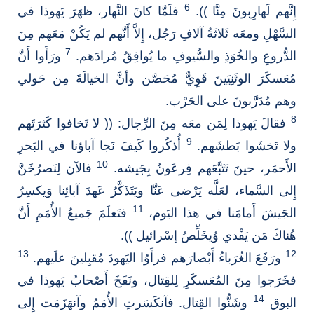
6
إِنَّهم لَهارِبونَ مِنَّا )).
فلَمَّا كانَ النَّهار، ظهَرَ يَهوذا في
السَّهْلِ ومعَه ثَلاثَةُ آلافِ رَجُل، إِلاَّ أَنَّهم لم يَكُنْ مَعَهم مِنَ
7
الدُّروعِ والخُوَذِ والسُّيوفِ ما يُوافِقُ مُرادَهم.
ورَأَوا أَنَّ
مُعَسكَرَ الوثَنِيَينَ قَوِيٌّ مُحَصَّن وأنَّ الخيالَةَ مِن حَولي
وهم مُدَرَّبونَ على الحَرْب.
8
فقالَ يَهوذا لِمَن معَه مِنَ الرِّجال: (( لا تَخافوا كَثرَتَهم
9
ولا تَخشَوا بَطشَهم.
أُذكُروا كَيفَ نَجا آباؤنا في البَحرِ
10
الأَحمَر، حينَ تَتَبَّعَهم فِرعَونُ بِجَيشه.
فالآن لِنَصرُخَنَّ
إِلى السَّماء، لعَلَّه يَرْضى عَنَّا ويَتَذَكَّرُ عَهدَ آبائِنا وَيكسِرُ
11
الجَيشَ أَمامَنا في هذا اليَوم،
فتَعلَمَ جَميعُ الأُمَمِ أَنَّ
هُناكَ مَن يَفْدي وُيخَلِّصُ إسْرائيل )).
13
12
ورَفَعَ الغُرَباءُ أَبْصارَهم فرأَوُا اليَهودَ مُقبِلينَ علَيهم.
فخَرَجوا مِنَ المُعَسكَرِ لِلقِتال، ونَفَخَ أَصْحابُ يَهوذا في
14
البوق
وشَنُّوا القِتال. فآنكَسَرتِ الأُمَمُ وآنهَزَمَت إِلى