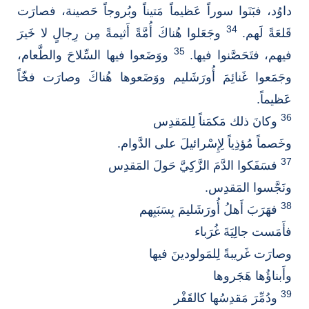
داوُد، فبَنَوا سوراً عَظيماً مَتيناً وبُروجاً حَصينة، فصارَت
34
قَلعَةً لَهم.
وجَعَلوا هُناكَ أُمَّةً أَثيمةً مِن رِجالٍ لا خَيرَ
35
فيهم، فتَحَصَّنوا فيها.
ووَضَعوا فيها السِّلاحَ والطَّعام،
وجَمَعوا غَنائِمَ أُورَشَليم ووَضَعوها هُناكَ وصارَت فخّاً
عَظيماً.
36
وكانَ ذلك مَكمَناً لِلمَقدِس
وخَصماً مُؤذِياً لِإِسْرائيلَ على الدَّوام.
37
فسَفَكوا الدَّمَ الزَّكِيَّ حَولَ المَقدِس
ونَجَّسوا المَقدِس.
38
فهَرَبَ أَهلُ أُورَشَليمَ بِسَبَبِهم
فأَمَست جالِيَةَ غُرَباء
وصارَت غَريبةً لِلمَولودينَ فيها
وأَبناؤُها هَجَروها
39
ودُمِّرَ مَقدِسُها كالقَفْر