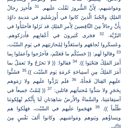
31
ومَواشيهم، لِأَنَّ الشُّرورَ ثَقُلَت علَيهم.
فأُخبِرَ رِجالُ
المَلِكِ والجُندُ الَّذينَ كانوا في أُورَشَليمَ في مَدينةِ داوُدَ
بِأَنَّ رِجالاً مِنَ النَّاقِضينَ لِأَمرِ المَلِكِ قد نَزَلوا فآختَبَأُوا في
32
البَرِّيَّة.
فجَرى كَثيرونَ في أَعْقابِهم فأَدرَكوهم.
وعَسكَروا تُجاهَهم واستَعَدُّوا لِمُحارَبَتِهم في يَومِ السَّبْت،
33
وقالوا لَهم: (( حَسبُكُم ما فَعَلتُم، فآخرُجوا وآعمَلوا بِما
34
أَمَرَ المَلِكُ فتَحْيَوا )).
فقالوا: (( لا نَخرُجُ ولا نَعمَلُ بما
35
أَمَرَ المَلِكُ مِنِ آستِباحَةِ حُرمَةِ يَوم السَّبْت )).
فشَنُّوا
36
علَيهِمِ القِتالَ فَجأَةً،
فلَم يَرُدُّوا علَيهم ولا رَمَوهم
37
بِحَجَرٍ ولا سَدُّوا مُختبآتِهم قائلبن:
(( لِنَمُتْ جَميعاً في
آستِقامَتِنا، والسَّماءُ والأَرضُ شاهِدَتانِ لَنا بِأَنَّكم تُهلِكونَنا
38
ظُلْماً )).
فهَجَموا علَيهم في السَّبْت، فهَلَكوا هم
ونِساؤُهم وبَنوهم ومَواشيهم. وكانوا أَلفَ نَفْسٍ مِنَ
النَّاس.