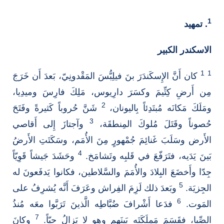
1
. تمهيد
الاسكندر الكبير
1
1
كان أَنَّ الإِسكَندَرَ بنَ فيلِبُّسَ المَقْدونِيّ، بَعدَ أَن خَرَجَ
مِن أَرضِ كِتِّيمَ وكسَرَ دارِيوس، مَلِكَ فارِسَ وميدِيا،
2
ومَلَكَ مَكانَه مُبتَدِئاً بِاليونان،
شَنَّ حُروباً كَثيرةً وفَتَحَ
3
حُصوناً وقَتَلَ مُلوكَ المِنطقَة،
وآجتازَ إِلى أَقاصي
الأَرض وسَلَبَ غَنائِمَ جُمْهورٍ مِنَ الأُمَم، وسَكَتَتِ الأَرضُ
4
بَينَ يَدَيه، فتَرَفّعَ في قَلبِه وتَشامَخ.
وحَشَدَ جَيشاً قَوِيّاً
جِدّا وأَخضَعَ البِلادَ والأُمَمَ والسَّلاطين، فكانوا يَدفَعونَ له
5
الجِزيَة.
وبَعدَ ذلك لَزِمَ الفِراش وعَرَفَ أَنَّه يُشرِفُ على
6
المَوت.
فدَعا أَشْرافَ ضُبَّاطِه الَّذينَ تَرَبَّوا معَه مُنذُ
7
الصِّبا، فقَسَمَ مَملَكَتَه بَينَهم وهو لا يَزالُ حيّاً.
وكانَ