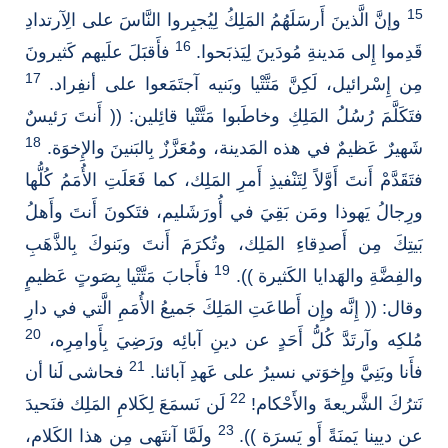
15
وإنَّ الَّذينَ أَرسَلَهُمُ المَلِكُ لِيُجبِروا النَّاسَ على الِآرتدادِ
16
قَدِموا إِلى مَدينةِ مُودَينَ لِيَذبَحوا.
فأَقبَلَ علَيهم كَثيرونَ
17
مِن إِسْرائيل، لَكِنَّ مَتَّتْيا وبَنيه آجتَمَعوا على أنفِراد.
فتَكَلَّمَ رُسُلُ المَلِكِ وخاطَبوا مَتَّتْيا قائِلين: (( أَنتَ رَئيسٌ
18
شَهيرٌ عَظيمٌ في هذه المَدينة، ومُعَزَّزٌ بِالبَنينَ والإِخوَة.
فتَقَدَّمْ أَنتَ أَوَّلاً لِتَنْفيذِ أَمرِ المَلِك، كما فَعَلَتِ الأُمَمُ كُلُّها
ورِجالُ يَهوذا ومَن بَقِيَ في أُورَشَليم، فتَكونَ أَنتَ وأَهلُ
بَيتِكَ مِن أَصدِقاءِ المَلِك، وتُكرَمَ أَنتَ وبَنوكَ بِالذَّهَبِ
19
والفِضَّةِ والهَدايا الكَثيرة )).
فأَجابَ مَتَّتْيا بِصَوتٍ عَظيمٍ
وقال: (( إِنَّه وإِن أَطاعَتِ المَلِكَ جَميعُ الأُمَمِ الَّتي في دارِ
20
مُلكِه وآرتَدَّ كُلُّ أَحَدٍ عن دينِ آبائِه ورَضِيَ بِأَوامِرِه،
21
فأَنا وبَنِيَّ وإِخوَتي نسيرُ على عَهدِ آبائنا.
فحاشى لَنا أن
22
نَترُكَ الشَّريعةَ والأَحْكام!
لَن نَسمَعَ لِكَلامِ المَلِك فنَحيدَ
23
عن ديينا يَمنَةً أَو يَسرَة )).
ولَمَّا آنتَهى مِن هذا الكَلام،