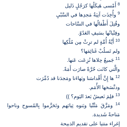
8
أَمْسى هَيكَلُها كرَجُلٍ ذَليل
9
وأُخِذَت آنِيَةُ مَجدِها في السَّبْيِ
وقُتِلَ أَطْفالُها في السَّاحات
وفِتْيانُها بسَيفِ العَدُوّ.
10
أَيَّةُ أُمَّةٍ لم ترِثْ مِن مُلْكِها
ولم تَسلُبْ غَنائِمَها؟
11
جَميعُ حِلاها نُزِعَت عَنها.
والَّتي كانَت حُرَّةً صارَت أَمَةً.
12
ها إِنَّ أَقْداسَنا وبَهاءَنا ومَجدَنا قد دُمِّرَت
ودنَّسَخها الأُمَم.
13
فلِمَ نَعيشُ بَعدَ اليَوم؟ ))
14
ومَزَّقَ مَتَّتْيا وبَنوه ثِيابَهم وتَحَزَّموا بِالمُسوح وناحوا
مَناحةً شَديدة.
إغراء متتيا على تقديم الذبيحة