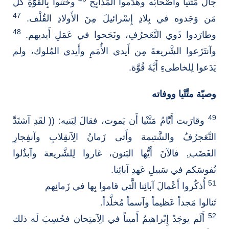
جالَ مَتَّتْيا وأَصْحابُه وهَدَموا المَذابِح
وخَتَنوا بِالقُوَّةِ كُلَّ
47
مَن وَجَدوه في بِلادِ إِسْرائيلَ مِنَ الأَولادِ القُلْف.
48
وطارَدوا ذَوي التَّعَجرُفِ، ونَجَحوا في عَمَلِ أَيديهم.
وآنتَزَعوا الشَّريعةَ مِن أَيدي الأُمَمِ وأَيدي المُلوك، ولم
يَدَعوا لِلخاطىءِ أَيَّةَ قُوَّة.
وصيّة متَّتْيا ووفاته
49
وقارَبت أَيَّامُ مَتَّتْيا أَن يَموت، فقالَ لِبَنيه: (( لقَدِ آشتَدَّ
التَّعَجرُفُ والشَّتيمة وأَتى زَمانُ الِآنقِلابِ وآنفِجارِ
الغَضَب.ِ فالآنَ أَيُّها البَنون، غاروا لِلشَّريعة وآبذُلوا
نُفوسَكم في سَبيلِ عَهدِ آبائِنا.
51
أُذكُروا أَعْمالَ آبائِنا الَّتي قاموا بِها في زَمانِهم
تَنالوا مَجداً عَظيماً وآسماً مُخلَّداً.
52
أَلَم يوجَدْ إِبْراهيمُ أَميناً في الِآمتِحان فحُسِبَ لَه ذلك