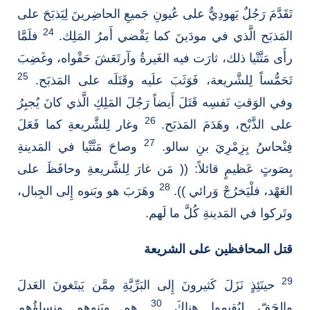
تَقَدَّمَ رَجُلٌ يَهودِيٌّ على عُيونِ جَميعِ الحاضِرينَ لِيَذبَحَ على
24
المَذبَح الَّذي في مودَينَ كما يَقْضي أَمرُ المَلِك.
فلَمَّا
رأَى مَتَّتْيا ذلك، ثارَت فيه الغَيرةُ وآرتَعَشَ حَقْواه، وغَضِبَ
25
تَحَمُّساً لِلشَّريعة، فَوَثَبَ علَيه وقَتَلَه على المَذبَح.
وفي الوَقتِ نَفسِه قَتَلَ أَيضاً رَجُلَ المَلِكِ الَّذي كانَ يُجبِرُ
26
على الذَّبْح، وهَدَمَ المَذبَح.
وغار لِلشَّريعةِ كما فَعَلَ
27
فِنْحاسُ بِزِمْرِيَ بنِ سالو.
وصاحَ مَتَّتْيا في المَدينةِ
بِصَوتٍ عَظيمٍ قائلاً: (( مَن غارَ لِلشَّريعةِ وحافَظَ على
28
العَهْد، فلْيَخرُجْ وَرائي )).
وهَرَبَ هو وبَنوه إِلى الجِبال،
وتَركوا في المَدينةِ كُلَّ ما لَهم.
قتل المحافظين على الشريعة
29
حينَئِذٍ نَزَلَ كَثيرونَ إِلى البَرِّيَّةِ مِمَّن يَبتَغونَ العَدلَ
30
والحَقّ، لِيُقيموا هناكَ
هم وبَنوهم ونِساؤُهم