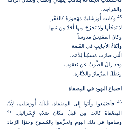
والمَراحِم.
45
وكانَت أُورَشَليمُ مَهْجورَةً كالقَفْر
لا يَدخُلُها ولا يَخرُجُ مِنها أَحَدٌ مِن بَنيها.
وكانَ المَقدِسُ مَدوساً
وأَبْناءُ الأجانِبِ في القَلعَة
الَّتي صارَت مَسكِناً لِلأمَم.
وقد زالَ الطَّرَبُ عن يَعقوب
وبَطَلَ المِزْمارُ والكِنَّارة.
اجتماع اليهود في المِصفاة
46
فآجتَمَعوا وأَتَوا إِلى المِصْفاة، قُبالَةَ أُورَشَليم، لِأَنَّ
47
المِصْفاةَ كانَت مِن قَبلُ مَكانَ صَلاةٍ لإِسْرائيل.
وصاموا في ذلك اليَومِ وتَحَزَّموا بِالمُسوحِ وحَثَوُا الرَّمادَ