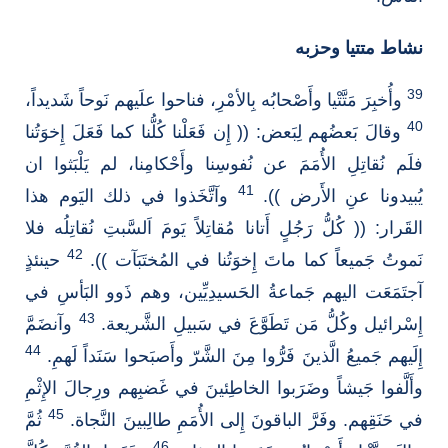
نشاط متتيا وحزبه
39
وأُخبِرَ مَتَّتْيا وأَصْحابُه بِالأمْرِ، فناحوا علَيهم نَوحاً شَديداً،
40
وقالَ بَعضُهم لِبَعض: (( إِن فَعَلْنا كُلُّنا كما فَعَلَ إِخوَتُنا
فلَم نُقاتِلِ الأُمَمَ عن نُفوسِنا وأَحْكامِنا، لم يَلْبَثوا ان
41
يُبيدونا عنِ الأَرض )).
وآتَّخَذوا في ذلك اليَوم هذا
القَرار: (( كُلُّ رَجُلٍ أَتانا مُقاتِلاً يَومَ اَلسَّبتِ نُقاتِلُه فلا
42
نَموتُ جَميعاً كما ماتَ إِخوَتُنا في المُختَبَآت )).
حينئذٍ
آجتَمَعَت اليهم جَماعةُ الحَسيدِيِّين، وهم ذَوو البَأسِ في
43
إِسْرائيل وكُلُّ مَن تَطَوَّعَ في سَبيلِ الشَّريعة.
وآنضَمَّ
44
إِلَيهم جَميعُ الَّذينَ فَرُّوا مِنَ الشَّرّ وأَصبَحوا سَنَداً لَهمِ.
وأَلَّفوا جَيشاً وضَرَبوا الخاطِئينَ في غَضبِهم ورِجالَ الإِثْمِ
45
في حَنَقِهم. وفَرَّ الباقونَ إِلى الأُمَمِ طالِبينَ النَّجاة.
ثُمَّ
46