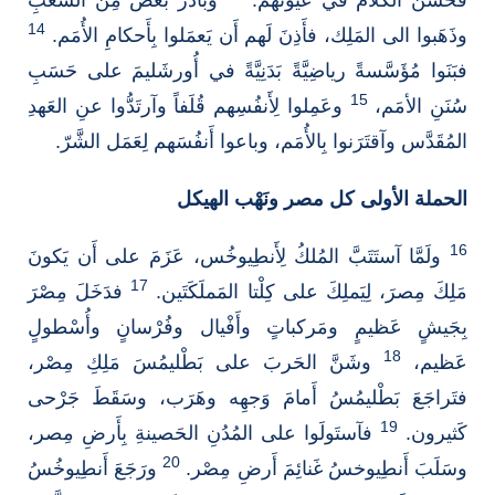
14
وذَهَبوا الى المَلِك، فأَذِنَ لَهم أَن يَعمَلوا بِأَحكامِ الأُمَم.
فبَنَوا مُؤَسَّسةً رياضِيَّةً بَدَنِيَّةً في أُورشَليمَ على حَسَبِ
15
سُنَنِ الأمَم،
وعَمِلوا لِأَنفُسِهم قُلَفاً وآرتَدُّوا عنِ العَهدِ
المُقَدَّس وآقتَرَنوا بِالأُمَم، وباعوا أَنفُسَهم لِعَمَل الشَّرّ.
الحملة الأولى كل مصر ونَهْب الهيكل
16
ولَمَّا آستَتَبَّ المُلكُ لِأَنطِيوخُس، عَزَمَ على أَن يَكونَ
17
مَلِكَ مِصرَ، لِيَملِكَ على كِلْتا المَملَكَتَين.
فدَخَلَ مِصْرَ
بِجَيشٍ عَظيمٍ ومَركباتٍ وأَفْيال وفُرْسانٍ وأُسْطولٍ
18
عَظيم،
وشَنَّ الحَربَ على بَطْليمُسَ مَلِكِ مِصْر،
فتَراجَعَ بَطْليمُسُ أَمامَ وَجهِه وهَرَب، وسَقَطَ جَرْحى
19
كَثيرون.
فآستَولَوا على المُدُنِ الحَصينةِ بِأَرضِ مِصر،
20
وسَلَبَ أَنطِيوخسُ غَنائِمَ أَرضِ مِصْر.
ورَجَعَ أَنطِيوخُسُ