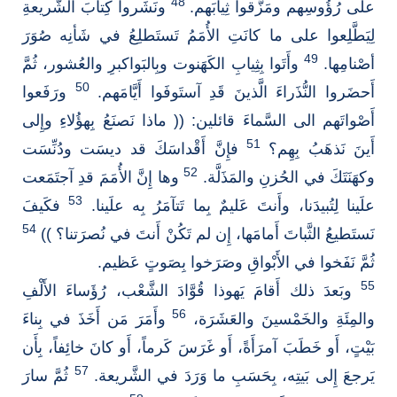
48
على رُؤُوسِهم ومَزَّقوا ثِيابَهم.
ونَشَروا كِتابَ الشَّريعةِ
لِيَطَّلِعوا على ما كانَتِ الأُمَمُ تَستَطلِعُ في شَأنِه صُوَرَ
49
أصْنامِها.
وأَتَوا بِثِيابِ الكَهَنوت وبِالبَواكبرِ والعُشور، ثُمَّ
50
أَحضَروا النُّذَراءَ الَّذينَ قَدِ آستَوفَوا أَيَّامَهم.
ورَفَعوا
أَصْواتَهم الى السَّماءَ قائلين: (( ماذا نَصنَعُ بِهؤُلاءِ وإِلى
51
أَينَ نَذهَبُ بِهِم؟
فإِنَّ أَقْداسَكَ قد ديسَت ودُنِّسَت
52
وكهَنَتَكَ في الحُزنِ والمَذَلَّة.
وها إِنَّ الأُمَمَ قدِ آجتَمَعت
53
علَينا لِتُبيدَنا، وأَنتَ عَليمٌ بِما تَتآمَرُ بِه علَينا.
فكَيفَ
54
نَستَطيعُ الثَّباتَ أَمامَها، إِن لم تَكُنْ أَنتَ في نُصرَتنا؟ ))
ثُمَّ نَفَخوا في الأَبْواقِ وصَرَخوا بِصَوتٍ عَظيم.
55
وبَعدَ ذلك أَقامَ يَهوذا قُوَّادَ الشَّعْب، رُؤَساءَ الأَلْفِ
56
والمِئَةِ والخَمْسينَ والعَشَرَة،
وأَمَرَ مَن أَخَذَ في بِناءَ
بَيْتٍ، أَو خَطَبَ آمرَأَةً، أَو غَرَسَ كَرماً، أَو كانَ خائِفاً، بِأَن
57
يَرجعَ إِلى بَيتِه، بِحَسَبِ ما وَرَدَ في الشَّريعة.
ثُمَّ سارَ