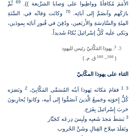
69
الأُمَمَ مُكافأَةً وواظِبوا على وَصايا الشرَّيعة )).
ثُمَّ
70
بارَكَهم وآنضَمَّ إِلى آبائِه.
وكانَت وَفاتُه في. السَّنَةِ
المِئَةِ والسَّادِسَةِ والأَربَعين، ودُفِنَ في قُبورِ آبائِه بِمودَين،
وبَكى علَيه كُلُّ إسْرائيلَ بُكاءً شَديداً.
3
. يهوذا المَكَّابيّ رئيس لليهود
160
166
(
–
ق. م. )
الثناء على يهوذا المكّابيّ
2
1
3
فقامَ مَكانَه يَهوذا آبنُه المُسَمَّى المَكَّابِىّ،
ونَصَرَه
كُلُّ إِخوَتِه وجَميعُ الَّذينَ آنضَمُّوا إِلى أَبيه، وكانوا يُحارِبونَ
حَربَ إِسْرائيلَ بِفَرَح.
3
بَسَطَ مَجدَ شَعبِه ولَبِسَ دِرعَه كجَبَّار
وتَقلَدَ سِلاحَ القِتالِ وشَنَّ الحُروب