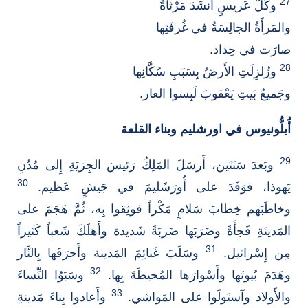
27
وكُلُّ عَريسٍ أَنشَدَ مَرْثاةً
والمَرأَةُ الجالِسَةُ في غُرفَتِها
صارَت في حِداد.
28
وزُلزِلَتِ الأَرضُ بِسَبَبِ سُكَّانِها
وجَميعُ بَيتِ يَعْقوبَ لَبِسوا العار.
أَُبلُّونيوس في اورشليم وبناء القلعة
29
وبَعدَ سَنَتَين، أَرسَلَ المَلِكُ رَئيسَ الجِزيَةِ إِلى مُدُنِ
30
يَهوذا، فوَفَدَ على أُورَشَليمَ في جَيشٍ عَظيم.
وخاطَبَهم خِطابَ سَلامٍ مَكْراً فوثِقوا بِه، ثُمَّ هَجَمَ على
المَدينَةِ فَجأَةً وضَرَبَها ضَربَةً شَديدة وأَهلَكَ شَعباً كَثيراً
31
مِن إِسْرائيل.
وسَلَبَ غَنائِمَ المَدينة وأَحرَقَها بِالنَّار
32
وهَدَمَ بُيوتَها وأَسْوارَها المُحيطَةَ بِها.
وسَبَوُا النِّساءَ
33
والأَولاد وآستَولَوا على المَواشي.
وأَعادوا بِناءَ مَدينةِ