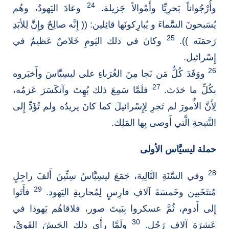
24
وأُرْجُواناً بَحرِيِّا وأَمْوالاً جَزيلة.
وعادَ اليَهودُ، وهُم
يُسَبحونَ السَّماءَ و يُبارِكونَها قائِلين: (( إِنَّه صالِحٌ وإِنَّ لِلأبَدِ
25
رَحمَتَه )).
وكانَ في ذلك اليَومِ خَلاصٌ عَظيمٌ في
إِسْرائيل.
26
ووَفَدَ كُلُّ مَن نَجا مِنَ الغُرَباءِ على ليسِيَّاسَ وأَخبَروه
27
بكُلِّ ما حَدَث.
فلَمَّا سَمِعَ ذلك بُهِتَ وآنكَسَرَ عَزمُه،
لِأَنَّ الأُمورَ لم تَجرِ لِإِسْرائيلَ كما كانَ يريدُه ولم تُؤَدِّ إِلى
النَّتيجةِ الَّتي أَوصى بِها المَلِك.
حملة ليسيَّاس الأولى
28
وفي السَّنَةِ التَّالِية، جَمَعَ ليسِيَّاسُ سِتِّينَ أَلفَ راجِلٍ
29
مُنتَخَبين وخَمسَةَ آلافِ فارِسٍ لِمُحاربةِ اليَهود.
فأَتَوا
إِلى أَدوم، ثُمَّ عسكروا بِبَيتَ صور، فلاقاهُم يَهوذا في
30
عَشرَةِ آلافِ رَجُل.
ولَمَّا رأَى ذلك الجَيشَ القَوِيَّ،