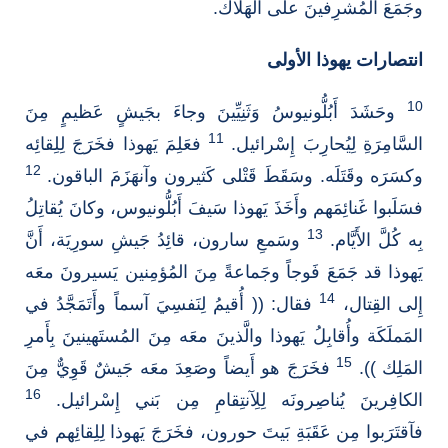
وجَمَعَ المُشرِفينَ على الهَلاك.
انتصارات يهوذا الأولى
10
وحَشَدَ أَبُلُّونيوسُ وَثَنِيِّينَ وجاءَ بجَيشٍ عَظيمٍ مِنَ
11
السَّامِرَةِ لِيُحارِبَ إِسْرائيل.
فعَلِمَ يَهوذا فخَرَجَ لِلِقائِه
12
وكسَرَه وقَتَلَه. وسَقَطَ قَتْلى كَثيرون وآنهَزَمَ الباقون.
فسَلَبوا غَنائِمَهم وأَخَذَ يَهوذا سَيفَ أَبُلُّونيوس، وكانَ يُقاتِلُ
13
بِه كُلَّ الأَيَّام.
وسَمعِ سارون، قائِدُ جَيشِ سورِيَة، أَنَّ
يَهوذا قد جَمَعَ فَوجاً وجَماعةً مِنَ المُؤمِنين يَسيرونَ معَه
14
إِلى القِتال،
فقال: (( أُقيمُ لِنَفسِيَ آسماً وأَتَمَجَّدُ في
المَملَكَة وأُقابِلُ يَهوذا والَّذينَ معَه مِنَ المُستَهينينَ بِأَمرِ
15
المَلِك )).
فخَرَجَ هو أَيضاً وصَعِدَ معَه جَيشٌ قَوِيٌّ مِنَ
16
الكافِرينَ يُناصِرونَه لِلِآنتِقامِ مِن بَني إِسْرائيل.
فآقتَرَبوا مِن عَقَبَةِ بَيتَ حورون، فخَرَجَ يَهوذا لِلِقائِهم في