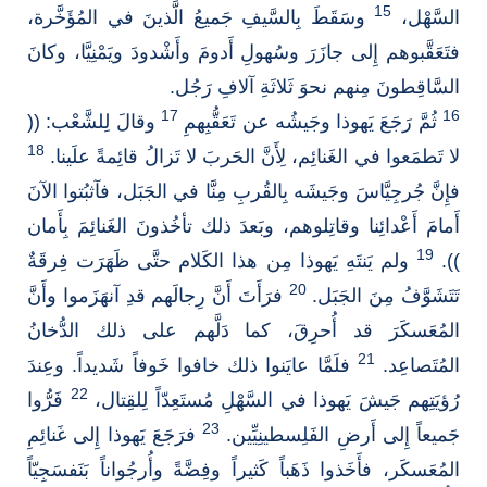
15
السَّهْل،
وسَقَطَ بِالسَّيفِ جَميعُ الَّذينَ في المُؤَخَّرة،
فتَعَقَّبوهم إِلى جازَرَ وسُهولِ أَدومَ وأَشْدودَ ويَمْنِيَّا، وكانَ
السَّاقِطونَ مِنهم نحوَ ثَلاثَةِ آلافِ رَجُل.
17
16
ثُمَّ رَجَعَ يَهوذا وجَيشُه عن تَعَقُّبِهمِ
وقالَ لِلشَّعْب: ((
18
لا تَطمَعوا في الغَنائِم، لِأَنَّ الحَربَ لا تَزالُ قائِمةً علَينا.
فإِنَّ جُرجِيَّاسَ وجَيشَه بِالقُربِ مِنَّا في الجَبَل، فآثبُتوا الآنَ
أَمامَ أَعْدائِنا وقاتِلوهم، وبَعدَ ذلك تأخُذونَ الغَنائِمَ بِأَمان
19
)).
ولم يَنتَهِ يَهوذا مِن هذا الكَلام حتَّى ظَهَرَت فِرقَةٌ
20
تَتَشَوَّفُ مِنَ الجَبَل.
فرَأَتَ أَنَّ رِجالَهم قدِ آنهَزَموا وأَنَّ
المُعَسكَرَ قد أُحرِقَ، كما دَلَّهم على ذلك الدُّخانُ
21
المُتَصاعِد.
فلَمَّا عايَنوا ذلك خافوا خَوفاً شَديداً. وعِندَ
22
رُؤيَتِهم جَيشَ يَهوذا في السَّهْلِ مُستَعِدّاً لِلقِتال،
فَرُّوا
23
جَميعاً إِلى أَرضِ الفَلِسطينِيِّين.
فرَجَعَ يَهوذا إِلى غَنائِمِ
المُعَسكَر، فأَخَذوا ذَهَباً كَثيراً وفِضَّةً وأُرجُواناً بَنَفسَجِيّاً