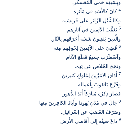
وبِسَيفِه حَمى المُعَسكَر.
4
كانَ كالأَسَدِ في مَآثِرِه
وكالشِّبْلِ الزَّائِرِ على فَريسَتِه.
5
تَعَقَّبَ الآثِمينَ في آثارهم
والَّذينَ يَفتِنونَ شَعبَه أَحَرَقَهم بِالنَّار.
6
قُضِيَ على الآثِمينَ لِخَوفِهم مِنه
وآضْطَرَبَ جَميعُ فَعَلَةِ الآثام
ونجَحَ الخَلاص عن يَدِه.
7
أَذاقَ الامَرَّينَ لِمُلوكٍ كَثيرينَ
وفَرَّحَ يَعْقوبَ بِأَعْمالِه.
فصارَ ذِكرُه مُبارَكاً أَبَدَ الدُّهور
8
جالَ في مُدُنِ يَهوذا وأَبادَ الكافِرينَ مِنها
وصَرَفَ الغَضَبَ عن إسْرائيل.
9
ذاعَ صيتُه إِلى أَقاصي الأَرض