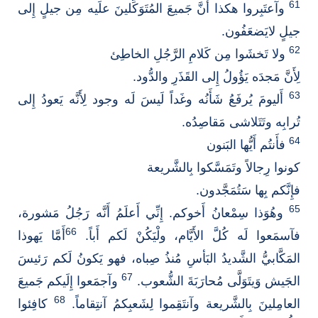
61
وآعتَبِروا هكذا أَنَّ جَميعَ المُتَوَكِّلينَ علَيه مِن جيلٍ إِلى
جيلٍ لايَضعَفُون.
62
ولا تَخشَوا مِن كَلامِ الرَّجُلِ الخاطِئ
لِأَنَّ مَجدَه يَؤُولُ إِلى القَذَرِ والدُّود.
63
أَليومَ يُرفَعُ شَأَنُه وغَداً لَيسَ لَه وجود لِأَنَّه يَعودُ إِلى
تُرابِه وتَتَلاشى مَقاصِدُه.
64
فأَنتُم أَيُّها البَنون
كونوا رِجالاً وتَمَسَّكوا بِالشَّريعة
فإِنَّكم بِها سَتُمَجَّدون.
65
وهُوَذا سِمْعانُ أَخوكم. إِنِّي أَعلَمُ أَنَّه رَجُلُ مَشورة،
66
فآسمَعوا لَه كُلَّ الأَيَّام، ولْيَكُنْ لَكم أَباً.
أَمَّا يَهوذا
المَكَّابيُّ الشَّديدُ البَأسِ مُنذُ صِباه، فهو يَكونُ لَكم رَئيسَ
67
الجَيش وَيتَوَلَّى مُحارَبَةَ الشُّعوب.
وآجمَعوا إِلَيكم جَميعَ
68
العامِلينَ بِالشَّريعة وآنتَقِموا لِشَعبِكمُ آنتِقاماً.
كافِئوا