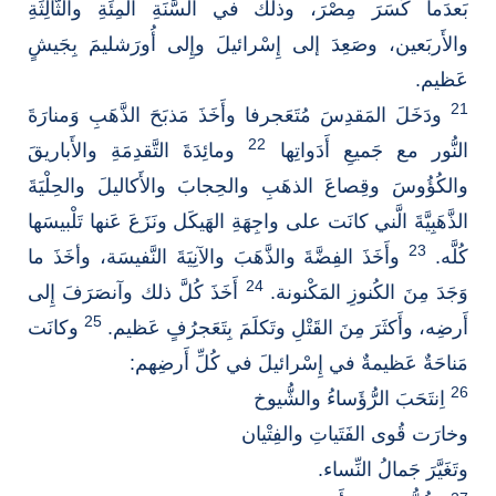
بَعدَما كَسَرَ مِصْرَ، وذلك في السَّنَةِ المِئَةِ والثَّالِثَةِ
والأَربَعين، وصَعِدَ إلى إِسْرائيلَ وإِلى أُورَشليمَ بِجَيشٍ
عَظيم.
21
ودَخَلَ المَقدِسَ مُتَعَجرفا وأَخَذَ مَذبَحَ الذَّهَبِ وَمنارَةَ
22
النُّور مع جَميعِ أَدَواتِها
ومائِدَةَ التَّقدِمَةِ والأَباريقَ
والكُؤُوسَ وقِصاعَ الذهَبِ والحِجابَ والأَكاليلَ والحِلْيَةَ
الذَّهَبِيَّةَ الَّني كانَت على واجِهَةِ الهَيكَل ونَزَعَ عَنها تَلْبيسَها
23
كُلَّه.
وأَخَذَ الفِضَّةَ والذَّهَبَ والآنِيَةَ النَّفيسَة، وأخَذَ ما
24
وَجَدَ مِنَ الكُنوزِ المَكْنونة.
أَخَذَ كُلَّ ذلك وآنصَرَفَ إِلى
25
أَرضِه، وأَكثَرَ مِنَ القَتْلِ وتَكلَمَ بِتَعَجرُفٍ عَظيم.
وكانَت
مَناحَةٌ عَظيمةٌ في إِسْرائيلَ في كُلِّ أَرضِهم:
26
اِنتَحَبَ الرُّؤَساءُ والشُّيوخ
وخارَت قُوى الفَتَياتِ والفِتْيان
وتَغَيَّرَ جَمالُ النِّساء.