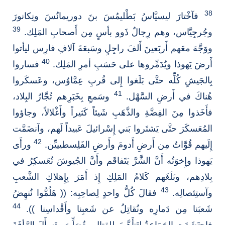
38
فآخْتارَ ليسيَّاسُ بَطْليمُسَ بنَ دوريمانُسَ ونِكانورَ
39
وجُرجِيَّاس، وهم رِجالٌ ذَوو بأسٍ مِن أَصحابِ المَلِك.
ووَجَّهَ معَهم أَربَعينَ أَلفَ راجِلٍ وسَبعَةَ آلافِ فارِس ليأتوا
40
أَرضَ يَهوذا ويُدَمِّروها على حَسَبِ أمرِ المَلِك.
فساروا
بِالجَيشِ كُلِّه حتَّى بَلَغوا إِلى قُربِ عِمَّاوُس، وعَسكَروا
41
هُناكَ في أَرضِ السَّهْل.
وسَمعِ بِخَبَرِهم تُجَّارُ البِلاد،
فأَخَذوا مِنَ الفِضَّةِ والذَّهَبِ شَيئاً كَثيراً وأَغْلالاً، وجاؤوا
المُعَسكَرَ حتَّى يَشتَروا بَني إِسْرائيلَ عَبيداً لَهم، وآنضَمَّت
42
إِلَيهم قُوَّاتٌ مِن أَرضِ أَدومَ وأَرضِ الفَلِسطيييِّن.
ورأَى
يَهوذا وإِخوَتُه أَنَّ الشَّرَّ يَتَفاقَم وأَنَّ الجُيوشَ تُعَسكِرُ في
بِلادِهم، وبَلَغَهم كَلامُ المَلِكِ إِذ أَمَرَ بِإِهلاكِ الشَّعبِ
43
وآستِئصالِه.
فقالَ كُلُّ واحدٍ لِصاحِبِه: (( هَلُمُّوا نُنهِضُ
44
شَعبَنا مِن دَمارِه ونُقاتِلُ عن شَعبِنا وأَقْداسِنا )).
فاحتَشَدَتِ الجَمَاعةُ لِتَتأَهَّبَ لِلقِتالِ وتُصَلِّيَ وتَسأَلَ الرَّأفَةَ