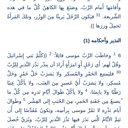
وأَقامَها أَمام الرَّبّ، وصَنَعَ بِها الكاهِنُ كُلَّ ما في هذه
31
الشَّريعة.
فيَكون الرَّجُلُ بَريئًا مِنَ الوِزْر، وتلكَ المَرأَةُ
تَحمِلُ وِزرَها )).
النذير وأحكامه (1)
2
1
6
وخاطَبَ الرَّبّ موسى قائِلاً:
((كَلِّمْ بَني إِسْرائيلَ
وقُلْ لَهم: أَي رَجُلٍ أَوِ امرَأَةٍ أَرادَ أن ينذُر نَذْرَ النَّذيرِ لِلرَّبّ
30
فليَمتنِع الخَمْرِ والمُسكِر ولا يَشرَبْ خَلَّ خَمْرٍ وخَلَّ
مُسكِر، ولا يَشرَبْ أَيَّ عَصيرٍ مِنَ العِنَب، ولا يأكُلْ عِنبًا
4
رَطْبًا ولا يابِسًا،
ولا يأكُلْ طَوالَ أيَّامِ نَذرِه مِن كُلِّ ما
5
ُيصنعُ مِن جَفَنةِ الخَمرِ، مِنَ الحُبَبِ إِلى القِشْر.
وطَوالَ
أَيام نَذْرِه لا تَمُرَّ موسى بِرأسِه، ويَكونُ مُقَدَّسًا إِلى أًن
تَتِمَّ الأيَّامُ الَّتي نَذَرَ فيها نَذْرَ النَّذيرِ لِلرَّبّ، ويُرَيِّ خُصلَ
6