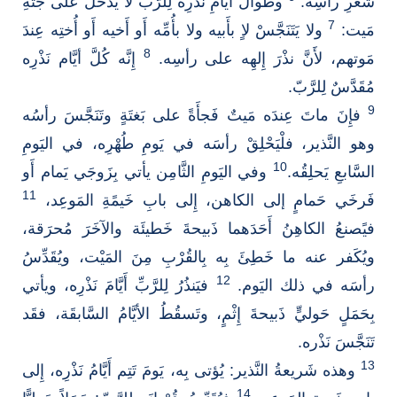
شَعَرِ رأسِه.
وطَوالَ أَيَّامِ نَذْرِه لِلرَّبِّ لا يَدْخُلْ على جُثَةِ
7
مَيت:
ولا يَتَنَجَّسْ لاٍ بأَبيه ولا بأُمِّه أَو أَخيه أَو أُختِه عِندَ
8
مَوتهم، لأَنَّ نذْرَ إِلهِه على رأسِه.
إِنَّه كُلَّ أيَّام نَذْرِه
مُقَدَّسٌ لِلرَّبّ.
9
فإِنَ ماتَ عِندَه مَيتٌ فَجأَةً على بَغتَةٍ وتَنَجَّسَ رأسُه
وهو النَّذير، فلْيَحْلِقْ رأسَه في يَومِ طُهْرِه، في اليَومِ
10
السَّابعِ يَحلِقُه.
وفي اليَومِ الثَّامِن يأتي بِزَوجَي يَمام أَو
11
فَرخَي حَمامٍ إلى الكاهن، إِلى بابِ خَيمًةِ المَوعِد،
فيًصنعُ الكاهِنُ أَحَدَهما ذَبيحةَ خَطيئَة والآخَرَ مُحرَقة،
ويُكَفر عنه ما خَطِئَ بِه بِالقُرْبِ مِنَ المَيْت، ويُقَدِّسُ
12
رأسَه في ذلك اليَوم.
فيَنذُرُ لِلرَّبِّ أَيَّامَ نَذْرِه، ويأتي
بِحَمَلٍ حَوليٍّ ذَبيحةَ إِثْمٍ، وتَسقُطُ الأيَّامُ السَّابقَة، فقَد
تَنَجَّسَ نَذْره.
13
وهذه شَريعةُ النَّذير: يُؤتى بِه، يَومَ تَتِم أَيَّامُ نَذْرِه، إِلى
14