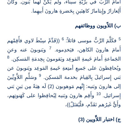
أَمامَ الرَّبِّ في برِّيَّةِ سيناء، ولم يَكُنْ لَهما بَنون. وكانَ
أَلِعازارُ وإِيثامارُ كاهِنَينِ بِحَضرةِ هارونَ أَبيهِما.
ب) اللاّويون ووظائفهم
6
5
فكَلَّمَ الرَّبُّ موسى قائلاً:
((قَدِّمْ سِبْطَ لاوي فأََقِمْهم
7
أَمامَ هارونَ الكاهِن، فيَخدِموه.
ويَنوبونَ عنه وعنِ
8
الجَماعةِ أَمامَ خَيمةِ المَوعِد ويَقومونَ بِخِدمَةِ المَسكِن.
ويُحافِظونَ على جَميعِ أمتِعةِ خَيمةِ المَوعِد ويَنوبونَ عن
9
بَني إِسرائيلَ بِالقِيامَ بخدمة المَسكِن.
وسَلِّمِ اللاَّوِيِّينَ
إلى هارونَ وبَنيه: إِنَّهم مَوهوبون (2) لَه هِبَةً مِن بَينِِ بَني
10
إِسرائيل.
وأَقِم هارونَ وبَنيه لِيُحافِظوا على كَهَنوتِهم،
وأَيٌّ غَيرُهم تَقَدَّم، فلْيُقتَلْ))،
ج) اختبار اللاَّويين (3)