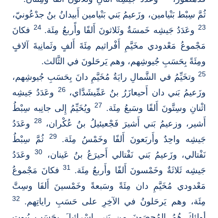
ثُمَّ سِبْط بَنْيامين، وزَعيمُ بَني بَنْيامين أَبيدانُ بنُ جدْعُونيّ،
24
23
وعَدَدُ جَيشِه خَمسَةٌ وثَلاثونَ أَلفًا وأًربعُ مِئَة.
فكانَ
مَجْموعُ مَعْدودي مخَيَّمِ أَفْراثيم مِئَةَ أَلفٍ وثَمانِيةَ آلافٍ
ومِئَةً بِحَسَبِ جُيوشِهم، وهم يَرحَلونَ في الثَّالث.
25
وتخَيِّمُ في الشَّمالِ رايَةُ مُخَيَّمِ دانَ بِحَسَبِ جُيوشِهم،
26
وزَعيمُ بَني دان أَحيعازَرُ بنُ عَمِّيشَدَّاي،
وعَدَدُ جَيشِه
27
اثْنانِ وسِتَّونَ أَلفًا وسَبعُ مِئَة.
ويُخَيِّمُ إِلى جانِبه سِبْطُ
28
أَشير، وزعيمُ بَني أَشيرَ فَجْعيئيلُ بنُ عُكْران،
وعَدَدُ
29
جَيشِه واحِدٌ وأَربَعونَ أَلفًا وخَمْسُ مِئَة.
ثُمَّ سِبْطُ
30
نَفْتالي، وزَعيمُ بَني نَفْتالي أَحيرَعُ بنُ عَينان،
وعَدَدُ
31
جَيشِه ثَلاثَةٌ وخَمْسونَ أَلفًا وأَربعُ مِئَة.
فكانَ مَجْموعُ
مَعْدودي مُخَيَّمِ دان مِئَةً وسَبعةً وخَمْسينَ أَلفَا وسِتَّ
32
مِئَة، وهم يَرحَلونُ في الآخِرِ على حَسَبِ راياتِهم.
أولئِكَ هُمُ المُحصَونَ مِن بَني إِسْرائيلَ بِحَسَبِ بُيوتِ