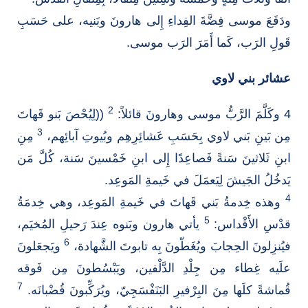
ودَفَعَ موسى فِضَّةَ الفِداءِ إِلى هارونَ وبَنيه، على حَسَبِ
قَولِ الرَب، كَما أَمَرَ الرَب موسى.
عشائر بني لاوي
2
4 وكَلَّمَ الرَّبُّ موسى وهارونَ قائلاً:
((لِيُحْصَ بَنو قَهاتَ
3
مِن بَينِ بَني لاوي بِحَسَبِ عَشائِرِهِم وبُيوتِ آبائِهم،
مِنِ
ابنِ ثَلاثينَ سَنةً فَصاعِدًا إِلى ابنِ خَمْسينَ سَنة، كُلَّ مَن
يَدخُلُ الجَيشَ لِيَعمَلَ في خَيمةِ المَوعِد.
4
وهذه خِدمةُ بَني قَهاتَ في خَيمةِ المَوعِد، وهي خِدمَةُ
5
قدْسِ الأَقْداس:
يأتي هارون وبَنوه عِندَ رَحيلِ المُخيَم،
6
فيُنزِلونَ الحِجابَ ويُغَطّونَ بِه تابوتَ الشَّهادة،
ويَجعَلونَ
علَيه غِطاء مِن جِلْدِ الدَّلْفين، ويَبْسُطونَ مِن فَوقه
7
قُماشةً كلَها مِنَ البِرْفيرِ البَنَفْسَجِيّ، ويُرَكِّبونَ قُضْبانَه.