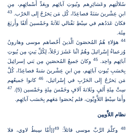
سُلالَتِهم وعَشائِرِهم وبُيوتِ آبائِهم وبِعَدِّ أَسْمائِهِم، مِنِ
43
ابنِ عِشْرينَ سَنَةً فصاعِدًا، كُل مَن يَخرُجُ إِلى الحَرْب.
فكانَ عَدَدُهم في سِبْطِ نَفْتالي ثَلاَثةً وخَمْسينَ أَلفًا وأَربَعَ
مِئَة.
44
هؤلاءِ هُمُ المُحصَونَ الَّذينَ أَحْصاهم موسى وهارونُ
وُزعماءُ إِسْرائيلَ وهُمُ اثْنا عَشَرَ رَجُلاً، لِكُلِّ بَيتٍ مِن بُيوتِ
45
آبائِهم واحِد.
وكانَ جَميعُ المُحصَينِ مِن بَني إسرائِيلَ
بِحَسَبِ بُيوتِ آبائِهم، مِنِ ابنِ عِشْرينَ سَنةً فصاعِدًا، كُلَّ
46
مَن يَخرُجُ إِلى الحَرْبِ في إِسْرائيل،
كانوا جَميعُهم
47
سِتَّ مِئَةِ أَلفٍ وثَلاثةَ آلافٍ وخَمْسَ مِئَةٍ وخَمْسين (5).
وأَمَا سِبْطِ اللاَّوِيَّون، فلم يُحصَوا مَعَهم بِحَسَب آبائِهِم.
نظام اللاَّويين
49
48
وكلَّمَ الرَّبَّ موسى قائلاً:
((أَمَّا سِبطُ لاوي، فلا