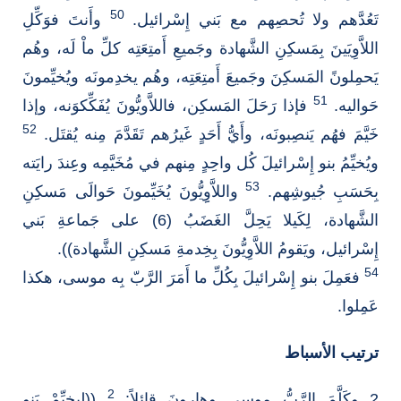
50
تَعُدَّهم ولا تُحصِهم مع بَني إِسْرائيل.
وأَنتَ فوَكِّلِ
اللاَّوِيَينَ بِمَسكِنِ الشَّهادة وجَميعِ أَمتِعَتِه كلِّ ماْ لَه، وهُم
يَحمِلونً المَسكِنَ وجَميعَ أَمتِعَتِه، وهُم يخدِمونَه ويُخيِّمونَ
51
حَواليه.
فإذا رَحَلَ المَسكِن، فاللاَّويُّونَ يُفَكِّكوَنه، وإذا
52
خَيَّمَ فهُم يَنصِبونَه، وأَيُّ أَحَدٍ غَيرُهم تَقَدَّمَ مِنه يُقتَل.
ويُخيِّمُ بنو إِسْرائيلَ كُل واحِدٍ مِنهم في مُخَيَّمِه وعِندَ رايَته
53
بِحَسَبِ جُيوشِهم.
واللاَّوِِيُّونَ يُخَيِّمونَ حَوالَى مَسكِنِ
الشَّهادة، لِكَيلا يَحِلَّ الغَضَبُ (6) على جَماعةِ بَني
إِسْرائيل، ويَقومُ اللاَّوِيُّونَ بِخِدمةِ مَسكِنِ الشَّهادة)).
54
فعَمِلَ بنو إِسْرائيلَ بِكُلِّ ما أَمَرَ الرَّبّ بِه موسى، هكذا
عَمِلوا.
ترتيب الأسباط
2
2 وكَلَّمَ الرَّبُّ موسى وهارونَ قائلاً:
((لِيخيِّمْ بَنو