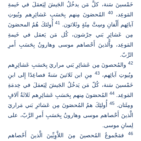
خَمْسينَ سَنة، كلَّ مَن يدخُلُ الجَيشَ لِيَعمَلَ في خَيمةِ
40
المَوعِد،
المُحصَونَ مِنهم بِحَسَبِ عَشائِرِهم وبُيوتِ
41
آبائِهم أَلْفانِ وسِتَّ مِئَةٍ وثَلاثون.
أُولئكَ هُمُ المحصَونَ
مِن عَشائِرِ بَني جرْشون، كُل مَن يَعمَل في خَيمةِ
المَوعِد، واًّلذينَ أَحْصاهم موسى وهارونُ بِحَسَبِ أَمرِ
الرَّبّ.
42
والمُحصونَ مِن عَشائِرِ بَني مراريَ بِحَسَبِ عَشائِرِهم
43
وبُيوتِ آبائِهم،
مِنِ ابن ثَلاثينَ سَنةً فصاعِدًا إِلى ابنِ
خَمْسينَ سَنة، كُلّ مَن يَدخُلُ الجَيشَ لِيَعمَلَ في خِدمَةِ
44
المَوعِد.
المُحصَونَ مِنهم بِحَسَبِ عَشائِرِهم ثَلاثَةُ آلافٍ
45
ومِئَتان.
أُولئِكَ همُ المُحصَونَ مِن عَشائرِ بَني مَراريَ
الَّذينَ أَحْصاهم موسى وهارونُ بِحَسَبِ أَمرِ الرَّبّ، على
لِسانِ موسى.
46
فمَجْموعُ المُحصينَ مِنَ اللاَّوِيِّينَ الَّذينَ أَحْصاهم