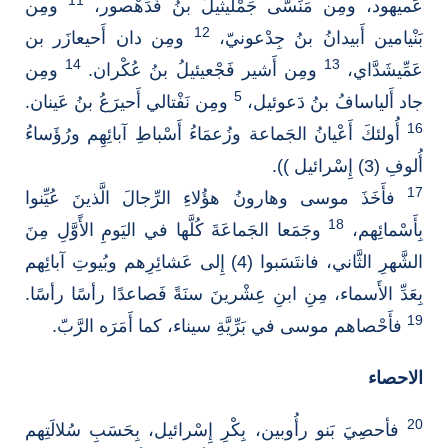
11
عَميهود، ومِن مَنَسَّى جَمْليثيلُ بنُ فَدَهْصور،
ومِن
12
بَنْيامين أَبيدانُ بنُ جِدْعونيّ،
ومِن دان أَحيعازَر بن
14
13
عَمِّيشَدَّاي،
ومِن أَشير فَجْعيئيلُ بنُ عُكْران.
ومِن
5
جاد أَلياسافُ بنُ دَعوئيل،
ومِن نَفْتالي أَحيرَعُ بنُ عَينان.
16
أُولئكَ أَعْيانُ الجَماعة وزُعمَاءُ أَسْباطِ آبائِهِم ورُؤَساءُ
أُلوفِ (3) إِسْرائيل )).
17
فأَخَذَ موسى وهارونُ هؤُلاءِ الرِّجالَ الَّذينَ عُيِّنوا
18
بِأَسْمائِهم،
وجَمَعا الجَماعَةَ كُلَّها في اليَومِ الأًوَّلِ مِنَ
الشَّهرِ الثَّاني، فانتَسَبوا (4) إِلى عَشائِرِهم وبُيوتِ آبائِهم
بِعَدِّ الأَسماء، مِنِ ابنِ عِشْرينَ سنَةً فَصاعدًا رأسًا رأسًا.
19
فأَحْصاهم موسى في بَرِّيَّةِ سيناء، كما أَمَرَه الرَّبّ.
الاحصاء
20
فأحصِيَ بَنو رأُوبين، بِكْرِ إِسْرائيل، بِحَسَبِ سُلالَتِهم