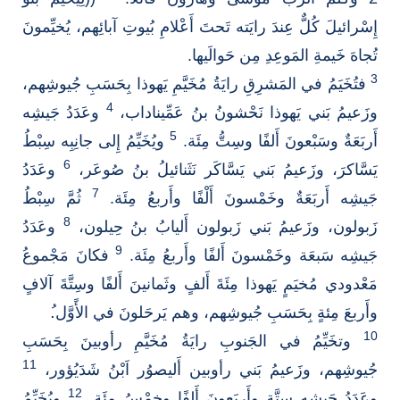
إِسْرائيلَ كُلٌّ عِندَ رايَته تَحتَ أَعْلامِ بُيوتِ آبائِهم، يُخيِّمونَ
تُجاهَ خَيمةِ المَوعِدِ مِن حَوالَيها.
3
فتُخَيَمُ في المَشرِقِ رايَةُ مُخَيَّمِ يَهوذا بِحَسَبِ جُيوشِهم،
4
وزَعيمُ بَني يَهوذا نَحْشونُ بنُ عَمِّيناداب،
وعَدَدُ جَيشِه
5
أَربَعَةٌ وسَبْعونَ أَلفًا وسِتُّ مِئَة.
ويُخَيِّمُ إِلى جانِبِه سِبْطُ
6
يَسَّاكرَ، وزَعيمُ بَني يَسَّاكَر نَثَنائيلُ بنُ صُوعَر،
وعَدَدُ
7
جَيشِه أَربَعَةٌ وخَمْسونَ أَلْفًا وأَربعُ مِئَة.
ثُمَّ سِبْطُ
8
زَبولون، وزَعيمُ بَني زَبولون أَليابُ بنُ حِيلون،
وعَدَدُ
9
جَيشِه سَبعَة وخَمْسونَ أَلفًا وأَربعُ مِئَة.
فكانَ مَجْموعُ
مَعْدودي مُخيَمٍ يَهوذا مِئَةَ أَلفٍ وثَمانينَ أَلفًا وسِتَّةَ آلافٍ
وأَربعَ مِئةٍ بِحَسَبِ جُيوشِهم، وهم يَرحَلونَ في الأًوَّل.ُ
10
وتخَيِّمُ في الجَنوبِ رايَةُ مُخَيَّمِ رأوبينَ بِحَسَبِ
11
جُيوشِهم، وزَعيمُ بَني رأوبين أَليصوُر اَبْنُ شَدَيُؤور،
12
وعَدَدُ جَيشِه سِتَّة وأَربَعونَ أَلفًا وخمْسُ مِئَة.
ويُخَيِّمُ