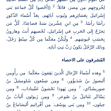
2
لِخُروجِهم مِن مِصرَ، قائلاً:
((أَحْصوا كُلَّ جَماعةِ بَني
إِسْرائيلَ بِعَشائِرِهم وبُيوتِ آبائِهم، بِعَدِّ أَسْماء الذّكورِ
3
رأسًا رأسًا.
مِنِ ابنِ عِشْرينَ سَنةً فصاعِدًا، كُلُّ مَن
يَخرُجُ إِلى الحَربِ في إِسْرائيل، تُحْصيهم أَنتَ وهارونُ
4
بِحَسَبِ جُيوشِهم.
ولْيَكُنْ معَكُما مِن كُلِّ سِبْطٍ رَجُلٌ،
وذلك الرَّجُلُ يَكونُ رَبَّ بَيتِ آبائِه.
المُشرفون على الاحصاء
5
وهذه أَسْماءُ الرِّجالِ الَّذينَ يَقِفونَ معَكُما: مِن رأُوبين
6
أَليصورُ بنُ شَدَيؤُور،
ومِن شِمْعون شَلوميئيلُ بنُ
8
7
صوريشَدَّاي،
ومِن يَهوذا نَحْشونُ عَمِّيناداب،
ومِن
9
يَسَّاكَر نَثَنائيلُ بنُ صُوعر،
ومِن زَبولون أَليآبُ بنُ
10
حِيلون،
ومِن بَني يوسُف: مِن أَفْرائيم أَليشاماعُ بنُ