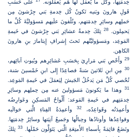
27
خِدمَتِها، وكُل ما يُعمَلُ لَها هُم يَعمَلوَنه.
على حَسَبِ
قَولِ هارونَ وبَنيه تَكونُ كُل خِدمةِ بَني جِرْشونَ مِن
حَملِهم وسائِرِ خِدمَتهم، وتُلْقونَ علَيهم مَسؤوليَّةَ كُلِّ ما
28
يَحمِلون.
تِلكَ خِدمةُ عشائِرِ بَني جِرْشونَ في خَيمةِ
المَوعِد، ومَسؤوليَّتُهم تَحتَ إِشرافِ إِيثامارَ بنِ هارونَ
الكاهِن.
29
وأَحْصِ بَني مَرارِيَ بِحَسَبِ عَشائِرِهم وبُيوتِ آبائِهم،
30
مِنِ ابنِ ثَلاثينَ سَنةً فصاعِدًا إِلى ابنِ خَمْسينَ سَنة،
تُحْصي كُلَّ مَن يَدخُلُ الجَيشَ لِيَعمَلَ في خَيمةِ المَوعِد.
31
وهذا ما يَكونونَ مَسؤولينَ عنه مِن حِملِهم وسائِرِ
خِدمَتِهم في خَيمةِ المَوعد: أَلْواحُ المَسكِنِ وعَوارِضُه
32
وأَعمِدَتُه وقَواعِدُه،
وأعمِدَةُ الفِناءِ الَّتي حَوالَيه
وقواعِدُها وأوتادُها وحِبالُها وجَميعُ آنِيَتها وسائِرُ خِدمَتِها.
33
وتَضَعُ قائِمَةً بِأسماءِ الأَمتِعَةِ الَّتي يَتَوَلَّون حَمْلَها.
تِلكَ