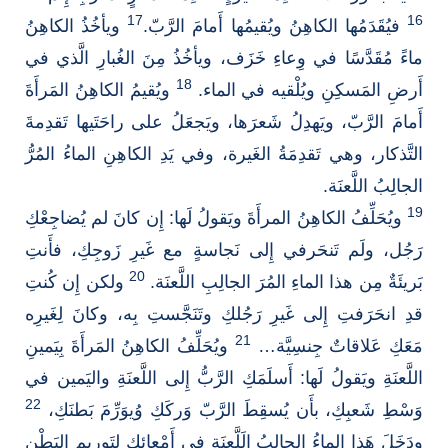
17
16
فيُقَدَمُها الكاهِنُ ويُقيمُها أَمامَ الرَّبّ.
ويأخُذُ الكاهِنُ
ماءً مُقَدَّسًا في وِعاءِ خَزَف، ويأخُذُ مِنَ الغُبارِ الَّذي في
18
أَرضِ المَسكِنِ ويُلْقيه في الماء.
ويُقيمُ الكاهِنُ المَرأَةَ
أَمامَ الرَّبّ، ويَهدِلُ شَعرَها، ويَجعَلُ على راحَتَيها تَقدِمةَ
التَّذكار، وهي تَقدِمَةُ الغَيرة، وفي يَدِ الكاهِنِ الماءُ المُرُّ
الجالِبُ اللَّعنَة.
19
ويُحَلِّفُ الكاهِنُ المرأَةَ ويَقولُ لَها: إِن كانَ لم يُضاجِعْكِ
رَجُل، ولَم تَنحَرفي إِلى نَجاسةٍ مع غَيرِ زَوجِكِ، فأَنتِ
20
بَريئَةٌ مِن هذا الماءِ المُرَ الجالِبِ اللَّعنَة.
ولكن إِن كُنتِ
قدِ انحَرَفتِ إِلى غَيرِ رَجُلكِ وتَنَجَّستِ بِه، وكانَ لِغَيرِه
21
مَعَكِ عَلاقاتٌ جِنسِيَّة…
ويُحَلِّفُ الكاهِنُ المَرأَةَ بِيَمينِ
اللَّعنَةِ ويَقولُ لَها: أَسلَمَكِ الرَّبُّ إِلى اللَّعنَةِ واليَمين في
22
وَسْطِ شَعبِكِ، بأَن يُسقِطَ الرَّبّ وَركَكِ وُيوَرِّمَ بَطنَكِ،
ودَخَلَ هَذا الماءُ الجالِبُ الَلَّعنَةِ في أَمْعائِكِ لِتَوريمِ البَطْنِ