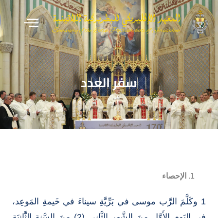
سفر العدد
الإحصاء
1 وكَلَّمَ الرَّب موسى في بَرِّيَّةِ سيناءَ في خَيمةِ المَوعِد،
في اليَومِ الأَوَّلِ مِنَ الشَّهرِ الثَّاني (2) مِنَ السَّنةِ الثَّانِيَةِ