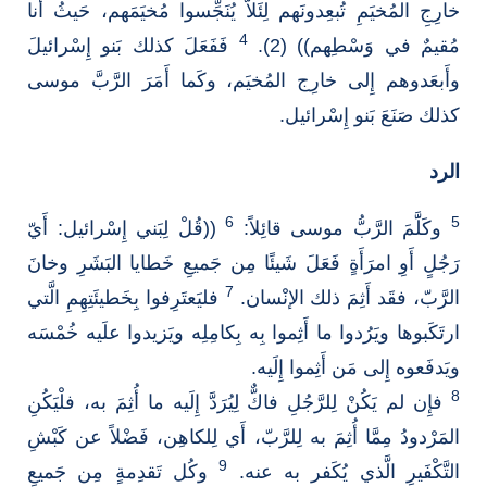
خارِجِ المُخيَمِ تُبعِدونَهم لِئَلاَّ يُنَجِّسوا مُخيَمَهم، حَيثُ أَنا
4
مُقيمٌ في وَسْطِهم)) (2).
فَفَعَلَ كذلك بَنو إِسْرائيلَ
وأَبعَدوهم إِلى خارِج المُخيَم، وكَما أَمَرَ الرَّبَّ موسى
كذلك صَنَعَ بَنو إِسْرائيل.
الرد
6
5
وكَلََّمَ الرَّبُّ موسى قائِلاً:
((قُلْ لِبَني إِسْرائيل: أَيّ
رَجُلٍ أَوِ امرَأَةٍ فَعَلَ شَيئًا مِن جَميعِ خَطايا البَشَرِ وخانَ
7
الرَّبّ، فقَد أَثِمَ ذلك الإنْسان.
فليَعتَرِفوا بِخَطيئَتِهِمِ الَّتي
ارتَكَبوها ويَرُدوا ما أَثِموا بِه بِكامِلِه ويَزيدوا علَيه خُمْسَه
ويَدفَعوه إِلى مَن أَثِموا إِلَيه.
8
فإِن لم يَكُنْ لِلرَّجُلِ فاكٌّ لِيُرَدَّ إِلَيه ما أُثِمَ به، فلْيَكُنِ
المَرْدودُ مِمَّا أُثِمَ به لِلرَّبّ، أَي لِلكاهِن، فَضْلاً عن كَبْشِ
9
التَّكْفَيرِ الَّذي يُكَفر به عنه.
وكُل تَقدِمةٍ مِن جَميعِ