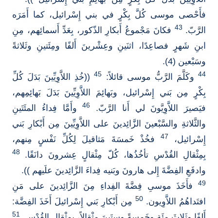
فأَحْصى موسى كُلَّ بِكْرٍ في بني إِسْرائيل، كما أَمَرَه
43
الرَّبّ.
فكانَ مَجْموعُ أَبكارِ الذّكور، بِعَدِّ أَسمائِهم، مِنِ
ابنِ شَهرٍ فصاعِدًا، اثنَينِ وعِشْرينَ أَلفًا ومِئَتينِ وثَلاثةً
وسَبْعين (4).
45
44
وكَلَّمَ الرَّبُّ موسى قائلاً:
((خُذِ اللاَّوِيِّينَ بَدَلَ كُلِّ
بِكْرٍ مِن بَني إِسْرائيل، وبَهائِمَ اللاَّوِيِّينَ بَدَلَ بَهائِمِهم،
46
فيَصيرَ اللاَّوِيَّونَ لي أَنا الرَّبّ.
وأَمَّا فِداءُ المئَتَينِ
والثَّلاثةِ والسَّبْعينَ الزَّائِدينَ على اللاَّوِيِّينَ مِن أَبْكارِ بَني
47
إِسْرائيل،
فخُذْ خَمسَةَ مَثاقيلَ لِكُلِّ نَفْسٍ مِنهم،
48
بِمِثْقالِ القُدْسِ تأخُذُها، كُلّ مِثْقالٍ عِشرونَ دانَقًا.
وادفَعِ الفِضَّةَ إِلى هارونَ وبَنيه فِداءَ الزَّائِدينَ علَيهم )).
49
فأَخَذَ موسىِ فِضَّةَ الفِداءِ مِنَ الزَّائِدينَ على مَنِ
50
افتَداهُمُ اللاَّوِيون.
مِن أَبْكارِ بَني إِسْرائيلَ أَخَذَ الفِضَّة:
51
أَلفًا وثَلاثَ مِئَةٍ وخَمسةً وسِتَينَ مِثْقالاً، بِمِثْقالِ القُدْس.