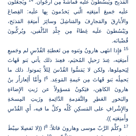
14
المَذبِح ويَبسُطونَ علَيه قُماشةً مِن أُرجُوان.
ويَجعَلون
علَيه جَميعَ أَمتِعَتِه الَّتي يَخدُمونَ بِها علَيه: القِصاعَ
والأَبارِقَ والمَجارِفَ والمَناشِلَ وسائِرَ أَمتِعَةِ المَذبَح،
ويَبْسُطونَ علَيه غِطاءً مِن جِلْدِ الدَّلْفين، ويُركِّبونَ
قُضْبانَه.
15
فإِذا انتَهى هارونُ وبَنوه مِن تَغطيَةِ القُدْسٍ لم وجَميعِ
أَمتِعَتِه، عِندَ رَحيلِ المُخيَم، فعِندَ ذلك يأتي بَنو قَهاتَ
لِيَحمِلوها، ولكن لا يَمَسُّوا القُدْسَ لِئَلاَّ يَموتوا. ذلك ما
6
يَحمِلُه بَنو قَهاتَ مِن خَيمةِ المَوعِد.
ا وأَمَّا أَلِعازاُر بنُ
هارونَ الكاهِن، فيَكونُ مَسؤولاً عن زَيتِ الإِضاءَةِ
والبَخورِ العَطِرِ والتَّقدِمةِ الدَّائِمةِ وزَيتِ المِسحَةِ
والإِشْرافِ على المَسكِنِ كُلِّه وكلِّ ما فيه، أَيِ القُدْسِ
وأَمتِعَتِه )).
8
17
وكلَّمَ الرَّبّ موسى وهارونَ قائلاً:
ا ((لا تَفصِلا سِبْطَ