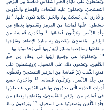
ويَبسُطونَ على مائِدَةِ الخُبزِ المُقَدَّسِ قُماشةً مِنَ البِرْفيرِ
البَنَفسَجِيّ، ويَجعَلونَ علَيه الصِّحافَ والقِصاعَ والكُؤوسَ
8
والأَبارِقَ الَّتي يُسكَبُ بِها، والخُبز الدَّائِمُ يَكون علَيها.
ثمَّ
يَبسُطونَ علَيها قُماشةً مِنَ القِرمِز ويُغَطونها بِغِطاءٍ مِن
9
جِلْدِ الدَّلْفين ويُرَكِّبونَ قُضْبانَها.
ويأخُذونَ قُماشةً مِنَ
البِرْفيرِ البَنَفسَجِيّ ويُغَطونَ بِه مَنارةَ الإِضاءةِ وسُرُجَها
ومَقاصَّها ومَنافِضها وسائِرَ آنِيَةِ زَيِتها الَّتي يَخدُمونَها بِها.
10
ويَجعَلونَها هي وجَميعَ آنِيَتها في غِطاءٍ مِن جِلْدِ
الدَّلْفين، ويَضَعون ذلك على المَحمِل. ((ويَبسُطونَ على
مَذبَحِ الذَّهَبِ (1) قُماشةً مِنَ البِرْفيرِ البَنَفسَجِيّ ويُغَطَّوَنه
12
مِن جِلْدِ الدَّلْفين، ويُرَكِّبونَ قُضبانَه.
ويأخُذونَ جَميعَ
أَدَواتِ الخِدْمَةِ الَّتي يَخدُمونَ بِها في القُدْس، فيَجعَلونَها
في قُماشةٍ مِنَ البِرْفيرِ البَنَفْسَجِيّ، ويُغَطوَنها بِغِطاءٍ مِن
13
جِلْدِ الدَّلْفين ويَضعونَها على المَحمِل.
ويَرفَعونَ رَمادَ