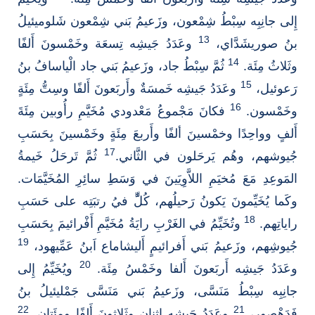
إِلى جانِبِه سِبْطُ شِمْعون، وزَعيمُ بَني شِمْعون شَلوميئيلُ
13
بنُ صوريشَدَّاي،
وعَدَدُ جَيشِه تِسعَة وخَمْسونَ أَلفًا
14
وثَلاثُ مِئَة.
ثُمَّ سِبْطُ جاد، وزَعيمُ بَني جاد الْياسافُ بنُ
15
رَعوئيل،
وعَدَدُ جَيشِه خَمسَةٌ وأَربَعونَ أَلفًا وسِتُّ مِئَةٍ
16
وخَمْسون.
فكانَ مَجْموعُ مَعْدودي مُخَيَّمِ رأُوبين مِئَةَ
أَلفٍ وواحِدًا وخمْسينَ ألفًا وأَربعَ مِئَةٍ وخَمْسينَ بِحَسَبِ
17
جُيوشهم، وهُم يَرحَلون في الثَّاني.
ثُمَّ تَرحَلُ خَيمةُ
المَوعِدِ مَعَ مُخيَمِ اللاَّوِيَينَ في وَسَطِ سائِرِ المُخَيَّمَات.
وكَما يُخَيِّمونَ يَكونُ رَحيلُهم، كُلِّّ فيُ رتبَتِه على حَسَبِ
18
راياتِهم.
وتُخَيِّمُ في الغَرْبِ رايَةُ مُخَيَّمِ أَفْرائيمَ بِحَسَبِ
19
جُيوشِهم، وزَعيمُ بَني أَفرائيمٍ أَليشاماع اَبنُ عَمِّيهود،
20
وعَدَدُ جَيشِه أَربَعونَ أَلفا وخَمْسُ مِئَة.
ويُخَيِّمُ إِلى
جانِبِه سِبْطُ مَنَسَّى، وزَعيمُ بَني مَنَسَّى جَمْليئيلُ بنُ
22
21
فَدَهْصور،
وعَدَدُ جَيشِه اثنانِ وثَلاثونَ أَلفًا ومِئَتان.