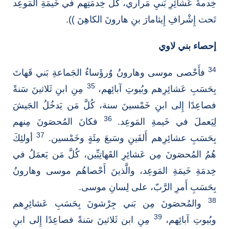
خِدمةُ عَشائِرِ بَنيِ مَراري، كُلُّ خِدمَتِهم في خَيمَةِ المَوعِد
تَحت إِشْرافِ إِيثامارَ بنِ هارونَ الكاهِنَ )).
إحصاء بني لاوي
34
فأَحْصى موسى وهارونُ وُرؤَساءُ الجَماعةِ بَني قَهاتَ
35
بِحَسَبِ عَشائِرِهم وبُيوتِ آبائِهم،
مِنِ ابنِ ثَلاثينَ سَنةً
فصاعِدًا إِلى ابنِ خَمْسينَ سنة، كُلَّ مَن يَدخُلُ الجَيشَ
36
لِيَعملَ في خَيمةِ المَوعِد.
فكانَ المُحصَونَ مِنهم
37
بِحَسَبِ عشائِرِهم أَلفَينِ وسَبعَ مِئَةٍ وخَمْسين.
أولئِكَ
هُمُ المُحصَونَ مِن عَشائِرِ القَهاتِبِّين، كُلَّ مَن يَعمَلُ في
خِدمَةِ خَيمَةِ المَوعِد، والَّذينَ أَحْصاهُم موسى وهارونُ
بِحَسَبِ أَمرِ الرَّبّ، على لِسانِ موسى.
38
والمُحصَونَ مِن بَني جِرْشونَ بِحَسَبِ عَشائِرِهم
39
وبُيوتِ آبائِهم،
مِنِ ابن ثَلاثينَ سَنةً فصاعِدًا إِلى ابنِ