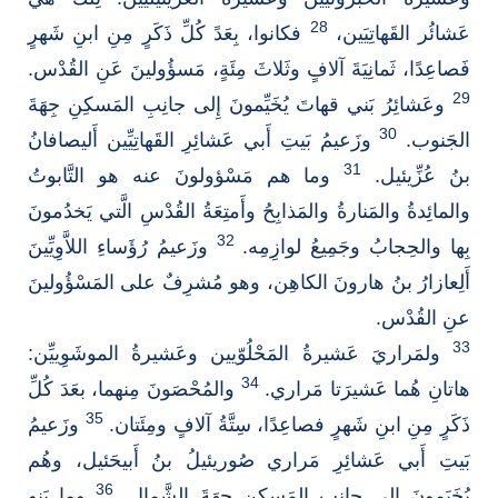
28
عَشائُر القَهاتِيَين،
فكانوا، بِعَدً كُلِّ ذَكَرٍ مِنِ ابنِ شَهرٍ
فَصاعِدًا، ثَمانِيَةَ آلافٍ وثَلاثَ مِئَةٍ، مَسؤُولينَ عَنِ القُدْس.
29
وعَشائِرُ بَني قهاتَ يُخَيِّمونَ إِلى جانِبِ المَسكِنِ جِهَةَ
30
الجَنوب.
وزَعيمُ بَيتِ أَبي عَشائِرِ القَهاتِيِّين أَليصافانُ
31
بنُ عُزِّيئيل.
وما هم مَسْؤولونَ عنه هو التَّابوتُ
والمائِدةُ والمَنارةُ والمَذابِحُ وأَمتِعَةُ القُدْسِ الَّتي يَخدُمونَ
32
بِها والحِجابُ وجَمِيعُ لوازِمِه.
وزَعيمُ رُؤَساءِ اللاَّوِيِّينَ
أَلِعازارُ بنُ هارونَ الكاهِن، وهو مُشرِفٌ على المَسْؤُولينَ
عنِ القُدْس.
33
ولمَراريَ عَشيرةُ المَحْلُوّيين وعَشيرةُ الموشَوِييِّن:
34
هاتانِ هُما عَشيرَتا مَراري.
والمُحْصَونَ مِنهما، بعَدَ كُلِّ
35
ذَكَرٍ مِنِ ابنِ شَهرٍ فصاعِدًا، سِتَّةُ آلافٍ ومِئَتان.
وزَعيمُ
بَيتِ أَبي عَشائِرِ مَراري صُوريئيلُ بنُ أَبيحَئيل، وهُم
36
يُخَيَمونَ إِلى جانِبِ المَسكِنِ جِهَةَ الشَّمال.
وما بَنو