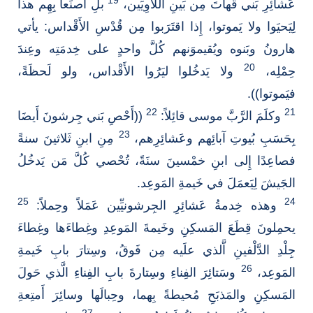
19
عَشائِرِ بَني قَهاتَ مِن بَينِ اللاَّوِيِّين،
بلِ اصنَعا بِهِم هذا
لِيَحيَوا ولا يَموتوا، إِذا اقتَرَبوا مِن قُدْسِ الأَقْداس: يأتي
هارونُ وبَنوه ويُقيموَنهم كُلَّ واحدٍ على خِدمَتِه وعِندَ
20
حِمْلِه،
ولا يَدخُلوا ليَرَُوا الأَقْداس، ولو لَحظَةً،
فيَموتوا)).
22
21
وكلَمَ الرَّبَّ موسى قائِلاً:
((أَحْصِ بَني جِرشونَ أَيضَا
23
بِحَسَبِ بُيوتِ آبائِهم وعَشائِرِهم،
مِنِ ابنِ ثَلاثينَ سنةً
فصاعِدًا إِلى ابنِ خمْسينَ سنَةً، تُحْصي كُلَّ مَن يَدخُلُ
الجَيشَ لِيَعمَلَ في خَيمةِ المَوعِد.
25
24
وهذه خِدمةُ عَشائِرِ الجِرشونيِّين عَمَلاً وحِملاً:
يحمِلونَ قِطَعَ المَسكِنِ وخَيمةَ المَوعِدِ وغِطاءَها وغِطاءَ
جِلْدِ الدَّلْفينِ اَّلذي علَيه مِن فَوقُ، وسِتارَ بابِ خَيمةِ
26
المَوعِد،
وسَتائِرَ الفِناءِ وسِتارةَ بابِ الفِناءِ الَّذي حَولَ
المَسكِنِ والمَذبَحِ مُحيطةً بِهما، وحِبالَها وسائِرَ أَمتِعةِ