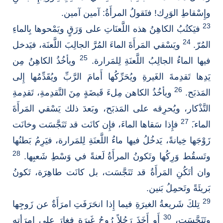
وإِسْقاطِ الوَرِك! فتَقولُ المرأَةُ: آمين آمين.
23
فيَكتُبُ الكاهِنُ هذه اللَّعنَاتِ على وَرَقٍ ويَمْحوها بِالماءِ
24
المُرّ.
ويَسْقي المَرأَةَ الماءَ المُرَّ الجالِبَ اللَّعنَة، فيَدخل
25
فيها الماءُ الجالِبُ اللَّعنَةِ لِلمَرارة.
ويأخُذُ الكاهِنُ مِن
يَدِها تَقدِمةَ الغَيرةِ ويُحَرِّكُها أَمامَ الرَّبِّ ويُقَدِّمُها إِلى
26
المَذبَح.
ويأخُذُ الكاهن مِلءَ قَبضَةٍ مِنَ التَّقدِمةِ، تَقدِمةِ
التَّذْكار، ويُحرِقه على المَذبَح، وبَعدَ ذلك يَسْقي المَرأَةَ
27
الماء.َ
فإِذا سَقاها الماءَ، فإِن كانَت قد تَنَجَّسَت وخانَت
زَوْجَها خِيانةً، يَدخُلُ فيها ماءُ اللَّعنَةِ لِلمَرارة، فيَرِمُ بَطنُها
28
وتَسقُط وَرِكُها وتَكونُ المرأَةُ لَعنةً في وَسْطِ شَعبِها.
وان أتَكُنِ المَرأَةُ قد تَنَجَّسَت، بل كانَت طاهِرَة، تَكونُ
بَريئَةً وتَحمِلُ بَنين.
29
تِلكَ شَريعةُ الغيرَةِ فيما إِذا انحَرَفَتِ امرَأَةٌ عن زَوجِها
30
وتَنَجَّسَت،
أَو أَخَذَ رَجُلاً رُوِحُ غَيرَةٍ فغارَ على امرَأتِه