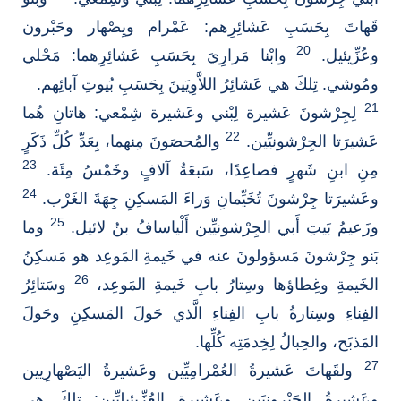
قَهاتَ بِحَسَبِ عَشائِرِهم: عَمْرام ويِصْهار وحَبْرون
20
وعُزِّيئيل.
وابْنا مَرارِيَ بِحَسَبِ عَشائِرِهما: مَحْلي
ومُوشي. تِلكَ هي عَشائِرُ اللاَّوِيَينَ بِحَسَبِ بُيوتِ آبائِهم.
21
لِجِرْشونَ عَشيرة لِبْني وعَشيرة شِمْعي: هاتانِ هُما
22
عَشيرَتا الجِرْشونيِّين.
والمُحصَونَ مِنهما، بِعَدِّ كُلِّ ذَكَرٍ
23
مِنِ ابنِ شَهرٍ فصاعِدًا، سَبعَةُ آلافٍ وخَمْسُ مِئَة.
24
وعَشيرَتا جِرْشونَ تُخَيِّمانِ وَراءَ المَسكِنِ جِهَةَ الغَرْب.
25
وزَعيمُ بَيتِ أَبي الجِرْشونيِّين أَلْياسافُ بنُ لائيل.
وما
بَنو جِرْشونَ مَسؤولونَ عنه في خَيمةِ المَوعِد هو مَسكِنُ
26
الخَيمةِ وغِطاؤها وسِتارُ بابِ خَيمةِ المَوعِد،
وسَتائِرُ
الفِناءِ وسِتارةُ بابِ الفِناءِ الَّذي حَولَ المَسكِنِ وحَولَ
المَذبَح، والحِبالُ لِخِدمَتِه كُلِّها.
27
ولقَهاتَ عَشيرةُ العُمْرامِيِّين وعَشيرةُ اليَصْهارِيين
وعَشيرةُ الحَبْرونيَين وعَشيرة العُزِّيئيليِّين: تِلكَ هي