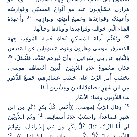
مَراري مَسْؤُولونَ عنه هو أَلْواحُ المسكِنِ وعَوارِضُه
37
وأَعمِدَتُه وقَواعِدُها وجَميعُ أمتِعَتِه ولَوازِمِه،
وأَعمِدَةُ
الفِناءِ الَّتي حَوالَيه وقَواعِدُها وأَوتادُها وحِبالُها.
38
ويُخَيِّمُ أَمامَ المَسكِنِ تُجاهَ خَيمةِ المَوعِد، جِهَةَ
المَشرِق، موسى وهارونُ وبَنوه، مَسؤولينَ عنِ المَقدِسِ
39
بِالنِّيابةِ عن بَني إِسْرائيل،، وأَيّ غَيرهم تَقَدَّم، فلْيُقتَلْ،
فكانَ مَجْموعُ عَدَدِ اللاَّوِيَينَ الَّذينَ أَحْصاهُم موسى،
بحَسَبِ أَمرِ الرَّبَ على حَسَبِ عَشائِرِهِم، جَميعُ الذُّكورِ
مِنِ ابنِ شَهرٍ فصاعِدًا،اثنَينِ وعِشْرينَ أَلفًا.
هـ) اللاَّويون وفداء الأبكار
40
وقالَ الرَّبُّ لِموسى: ((أَحْصِ كُلَّ بِكرٍ ذَكَرٍ مِن ابنِ
41
شَهرٍ فصاعداً، واحسُبْ عَدَدَ أَسمائِهم.
وخُذِ اللاًّوِيِّينَ
لي أَنا الرَّبّ- بَدَلَ كُلِّ بِكْرٍ مِن بَني إِسْرائيل، وبَهائِمَ
42
اللاَّوِيَينَ بَدَلَ كُلِّ بِكْرٍ مِن بَهائِمِ بَني إِسْرائيل )).