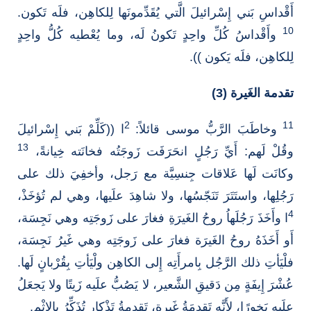
أَقْداسِ بَني إِسْرائيلَ الَّتي يُقَدِّمونَها لِلكاهِن، فلَه تَكون.
10
وأَقْداسُ كُلِّ واحِدٍ تَكونُ لَه، وما يُعْطيه كُلُّ واحِدٍ
لِلكاهِن، فلَه يَكون )).
تقدمة الغَيرة (3)
2
11
وخاطَبَ الرَّبُّ موسى قائلاً:
ا ((كَلِّمْ بَني إِسْرائيلَ
13
وقُلْ لَهم: أَيِّ رَجُلٍ انحَرَفَت زَوجَتُه فخانَته خِيانةً،
وكانَت لَها عَلاقات جِنسِيَّة مع رَجل، وأخفِيَ ذلك على
رَجُلِها، واستَتَرَ تَنَجّسُها، ولا شاهِدَ علَيها، وهي لم تُؤخَذْ،
4
ا وأَخَذَ رَجُلَهاُ روحُ الغَيرَةِ فغارَ على زَوجَتِه وهي نَجِسَة،
أَو أَخَذَهُ روحُ الغَيرَة فغارَ على زَوجَتِه وهي غَيرُ نَجِسَة،
فلْيَأتِ ذلك الرَّجُل بِامرأَتِه إِلى الكاهِن ولْيَأتِ بِقُرْبانٍ لَها.
عُشْرَ إِيفَةٍ مِن دَقيقِ الشَّعير، لا يَصُبُّ علَيه زَيتًا ولا يَجعَلُ
علَيه بَخورًا، لأَنَّه تَقدِمَةُ غَيرةٍ، تَقدِمةُ تَذْكارٍ تُذَكِّرُ بِالإِثْم.