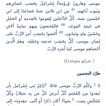
موسى وهارونُ وُرؤَساءُ إِسْرائيلَ بِحَسَبِ عَشائِرِهم
47
وبُيوتِ آبائِهم،
مِنِ ابنِ ثلاثينَ سَنةً فصاعِدًا إِلى ابنِ
خَمْسينَ سَنة، كُلُّ الدَّاخِلينَ لِيَقوموا بالخِدمةِ أَوِ الحَمْلِ
48
في خَيمَةِ المَوعِد،
فالمُحصَونَ مِنهم ثمانِيةُ آلافٍ
49
وخَمْسُ مِئَةٍ وثَمانون.
أُحْصوا بِحَسَبِ أَمرِ الرَّبِّ على
لِسانِ موسى، كُلٌّ بِحَسَبِ خِدمَتِه وحَمْلِه، وهمُ الَّذينَ
أَحْصاهم موسى كما أَمَرَه الرَّبّ.
شرائع متنوعة (1)
طرْد النجسين
2
1
5
وكَلَّمَ الرَّبُّ موسى قائلا:
((مُرْ بَني إِسْرائيلَ بِأَن
يُبعِدوا مِنَ اِلمُخيَمِ كُلَّ أَبرَصَ كلَّ مَن بِه سَيَلانٌ وكُلَّ
3
مُتَنَجِّسٍ بِمَيت.
سَواءٌ أَكان ذَكرًا أَو أنْثى، تبعِدونَه، إِلى