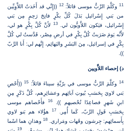
12
11
وكَلَّمَ الرَّبُّ موسى قائلاً:
((إِنَّي قد أَخَذتُ اللاَّوِيِّين
من بَني إِسْرائيل بَدَلَ كُلِّ بكْرٍ فاتِحَ رَحِمٍ مِن بَني
13
إِسْرائيل، فيَكون اللاَّويُّون لي.
لأَنَّ كُلَّ بِكْرٍ هو لي،
لأَنَّه يَومَ ضَرَبتُ كُلَّ بِكْرٍ في أرضِ مِصْر، قَدَّستُ لي كُلَّ
بِكْرٍ في إسرائيل، مِنَ البَشَرِ والبَهائِم، إِنَّهم لي: أَنا الرَّبّ
)).
د) إحصاء اللاَّويين
15
14
وكلَّمَ الرَّبُّ موسى في برّيِّةِ سيناءَ قائلاً:
((أَحْصِ
بَني لاويَ بِحَسَبِ بُيوتِ آبائِهم وعشائِرِهم، كُلَّ ذَكَرٍ مِنِ
16
ابنِ شَهرٍ فصاعِدًا تُحْصيهم )).
فأَحْصاهم موسى
17
بِحَسَبِ قَولِ الرَّبّ، كَما أُمِِر.
هؤُلاء هم بَنو لاوي
18
بِأَسمائِهم: جِرشون وقَهات ومَراري.
وهذانِ هما اسْما
19
ابني جِرْشونَ بِحَسَبِ عَشائِرِهما: لِبْني وشِمعْي.
وبَنو