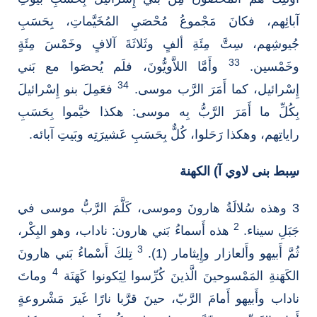
آبائِهم، فكانَ مَجْموعُ مُحْصَيِ المُخَيَّماتِ، بِحَسَبِ
جُيوشِهم، سِتَّ مِئَةِ ألفٍ وثَلاثَةَ آلافٍ وخَمْسَ مِئَةٍ
33
وخَمْسين.
وأَمَّا اللاَّويُّونَ، فلَم يُحصَوا مع بَني
34
إِسْرائيل، كما أَمَرَ الرَّب موسى.
فعَمِلَ بنو إِسْرائيلَ
بِكُلِّ ما أَمَرَ الرَّبُّ بِه موسى: هكذا خيَّموا بِحَسَبِ
راياتِهم، وهكذا رَحَلوا، كُلٌّ بِحَسَبِ عَشيرَتِه وبَيتِ آبائه.
سِبط بنى لاوي آ) الكهنة
3 وهذه سُلالَةُ هارونَ وموسى، كَلَّمَ الرَّبُّ موسى في
2
جَبَلِ سيناء.
هذه أَسماءُ بَني هارون: ناداب، وهو البِكْر،
3
ثُمَّ أَبيهو وأَلعازار وإِيثامار (1).
تِلكَ أَسْماءُ بَني هارونَ
4
الكَهَنةِ المَمْسوحينَ الَّذينَ كُرِّسوا لِيَكونوا كَهَنَة
وماتَ
ناداب وأَبيهو أَمامَ الرَّبّ، حينَ قرَّبا نارًا غَيرَ مَشْروعةٍ