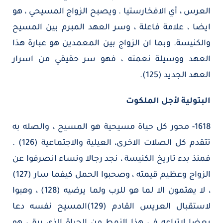
العرس ، أي الافخارستيا . ويصبح الزواج المسيحي ، هو
ايضا ، علامة فاعلة ، وسر العهد المبرم بين المسيح
والكنيسة. وبما ان الزواج بين المعمدين هو عبارة هذا
العهد ووسيلة نعمته ، فهو سر حقيقي من اسرار
العهد الجديد (125).
البتولية لأجل الملكوت
1618- محور كل حياة مسيحية هو المسيح ، والصله به
تتقدم كل الصلات الاخرى، العيلية والاجتماعية (126) .
فمنذ بدء تاريخ الكنيسة ، نجد رجالا ونساء انصرفوا عن
الزواج وعظيم قيمته ، وصحبوا الحمل كيفما سار (127)
، لا يهتمون الا لما هو للرب ولما يرضيه (128) ، وهبوا
لاستقبال العريس القادم (129)المسيح نفسه دعا
بعضا لاتباعه في هذا النمط من الحياة الذي يبقى هو