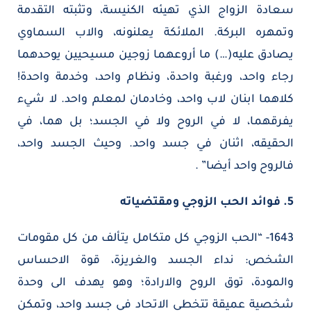
سعادة الزواج الذي تهيئه الكنيسة، وتثبته التقدمة
وتمهره البركة. الملائكة يعلنونه، والاب السماوي
يصادق عليه(…) ما أروعهما زوجين مسيحيين يوحدهما
رجاء واحد، ورغبة واحدة، ونظام واحد، وخدمة واحدة!
كلاهما ابنان لاب واحد، وخادمان لمعلم واحد. لا شيء
يفرقهما، لا في الروح ولا في الجسد؛ بل هما، في
الحقيقه، اثنان في جسد واحد. وحيث الجسد واحد،
فالروح واحد أيضا” .
5. فوائد الحب الزوجي ومقتضياته
1643- “الحب الزوجي كل متكامل يتألف من كل مقومات
الشخص: نداء الجسد والغريزة، قوة الاحساس
والمودة، توق الروح والارادة؛ وهو يهدف الى وحدة
شخصية عميقة تتخطى الاتحاد في جسد واحد، وتمكن