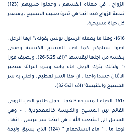
الزواج ، في معناه انفسهم ، وحملوا صليبهم (123)
نعمة الزواج هذه انما هي ثمرة صليب المسيح ، ومصدر
كل حياة مسيحية.
1616- وهذا ما يعمله الرسول بولس بقوله :” ايها الرجل ،
احبوا نساءكم كما احب المسيح الكنيسة وضحى
بنفسه من اجلها ليقدسها “(اف 5:25-26). ويضيف فورا
:” ولذلك يترك الرجل اباه وامه ويلزم امراته فيصير
الاثنان جسدا واحدا . ان هذا السر لعظيم ، واعني به سر
المسيح والكنيسة”(اف 5:31-32).
1617- الحياة المسيحة كلهما تحمل طابع الحب الزوجي
القائم بين المسيح والكنيسة فالمعمودية ، – وهي
المدخل الى الشعب الله – هي ايضا سر عرسي . انها ،
نوعا ما ، ” ماء الاستحمام ” (124) الذي يسبق وليمة