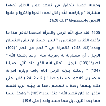
وجعله خصبا يتحقق في تعهد عمل الخلق تعهدا
مشتركا ” وباركهم الله وقال لهم : انموا واكثروا واملاوا
الارض واخضعوها “(تك 1:28).
1605- لقد خلق الله الرجل والمرأة احدهما للاخر. هذا ما
يؤكده الكتاب المقدس : ” ليس حسنا ان يبقى الانسان
وحده”(تك 2:18) فالمراة هي ” لحم من لحم “(102)
الرجل ، أي مساوية له وقريبة منه . وقد وهبها الله ”
نصرة”(103) للرجل ، تمثل الله الذي منه تأتي نصرتنا
(104) ” ولذلك يترك الرجل اباه وامه ويلزم امراته
فيصيران كلاهما جسدا واحدا ” ( تك 2 :24 ) فان يعني
ذلك بينهما وحدة لا تنفصم ، هذا ما يبيّنه الرب نفسه
مذكرا ما كان قصد الله ” منذ البدء “(105) :” وهكذا ليسا
هما بعد اثنين ، بل هما جسد واحد ( متى 19:6).