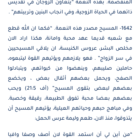
المنفصمة. بهذه النعمة “يتعاون الزوجان في تقديس
ذاتهما في الحياة الزوجية، وفي انجاب البنين وتربيتهم” .
1642- المسيح مصدر هذه النعمة. “فكما ان الله قطع
مع شعبه قديما عهد محبة وامانة، هكذا اراد الان
مخلص البشر، عروس الكنيسة، ان يلاقي المسيحيين
في سر الزواج” . فهو يلازمهم ويؤتيهم القوة ليتبعوه،
حاملين صليبهم، وينهضوا من كبواتهم، ويتبادلوا
الصفح، ويحمل بعضهم أثقال بعض ، ويخضع
بعضهم لبعض بتقوى المسيح” (أف 21:5) ويحب
بعضهم بعضا محبة تفوق الطبيعة، رقيقة وخصبة.
وفي مباهج حبهم وحياتهم العيلية، يؤتيهم المسيح أن
يتذوقوا، منذ الان، طعم وليمة عرس الحمل:
“من أين لي أن استمد القوة لان أصف وصفا وافيا