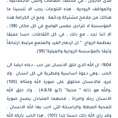
مدى الاجيال ، في مختلف الثقافات والبنى الاجتماعية ،
والمواقف الروحية . هذه التنوعات يجب الا تنسينا ما
هنالك من ملامح مشتركة ودائمة . ومع ان الكرامة هذه
المؤسسة لا تتراءى بنفس الوضع في كل مكان (98) ،
الا اننا نجد ، مع ذلك ، في كل الثقافات، حسا عميقا
بعظمة الزواج. ” ان ازدهار الفرد والمتمع مرتبط ارتباطاً
وثيقا بالمؤسسة الزوجية والعيلية”(99).
1604- ان الله الذي خلق الانسان عن حب ، دعاه ايضا الى
الحب ، وهي دعوة اساسية وفطرية في كل انسان . ولا
غرو، فالانسان مخلوق على صورة الله ومثاله (100)
،والله هو ذاته ” محبة” (1يو 4:8،16) . واذ خلق الله
الانسان رجلا وامراة ، فحبهما المتبادل يصبح صورة
للمحبة المطلة والراسخة التي احب بها الله الانسان .
وقد راى الله ذلك حسنا جدا (101) . هذا الحب باركه الله