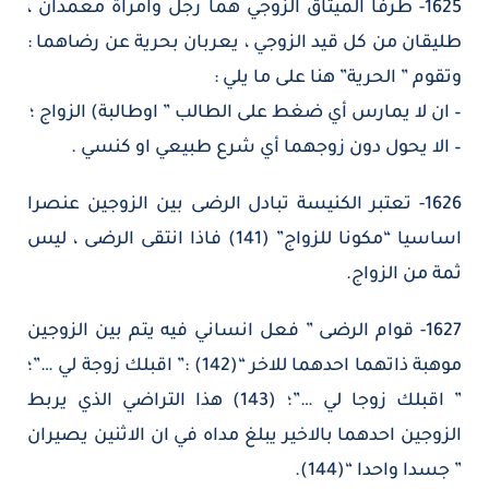
1625- طرفا الميثاق الزوجي هما رجل وامراة معمدان ،
طليقان من كل قيد الزوجي ، يعربان بحرية عن رضاهما :
وتقوم ” الحرية” هنا على ما يلي :
– ان لا يمارس أي ضغط على الطالب ” اوطالبة) الزواج ؛
– الا يحول دون زوجهما أي شرع طبيعي او كنسي .
1626- تعتبر الكنيسة تبادل الرضى بين الزوجين عنصرا
اساسيا “مكونا للزواج” (141) فاذا انتقى الرضى ، ليس
ثمة من الزواج.
1627- قوام الرضى ” فعل انساني فيه يتم بين الزوجين
موهبة ذاتهما احدهما للاخر “(142) :” اقبلك زوجة لي …”؛
” اقبلك زوجا لي …”؛ (143) هذا التراضي الذي يربط
الزوجين احدهما بالاخير يبلغ مداه في ان الاثنين يصيران
” جسدا واحدا “(144).