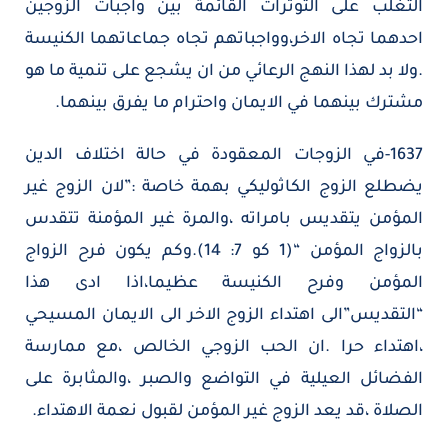
التغلب على التوترات القائمة بين واجبات الزوجين
احدهما تجاه الاخر،وواجباتهم تجاه جماعاتهما الكنيسة
.ولا بد لهذا النهج الرعائي من ان يشجع على تنمية ما هو
مشترك بينهما في الايمان واحترام ما يفرق بينهما.
1637-في الزوجات المعقودة في حالة اختلاف الدين
يضطلع الزوج الكاثوليكي بهمة خاصة :”لان الزوج غير
المؤمن يتقديس بامراته ،والمرة غير المؤمنة تتقدس
بالزواج المؤمن “(1 كو 7: 14).وكم يكون فرح الزواج
المؤمن وفرح الكنيسة عظيما،اذا ادى هذا
“التقديس”الى اهتداء الزوج الاخر الى الايمان المسيحي
،اهتداء حرا .ان الحب الزوجي الخالص ،مع ممارسة
الفضائل العيلية في التواضع والصبر ،والمثابرة على
الصلاة ،قد يعد الزوج غير المؤمن لقبول نعمة الاهتداء.