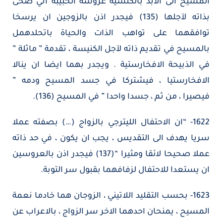
المسيح الى الابد بالكنسية عروسه الحبيبة اتي ضحى
بذاته لآجلها (135) فيجدر اذن بالزوجين ان يرسخا
توافقهما على تواهب الذات والحياة باتحلدهمل
بالمسيح في تقديم ذاته لآجل الكنيسة ، تقدمة ” ماثلة ”
في الذبيحة الافخارستية . ويجدر بهما ايضا ان ينالا
الافخارستيا ، فيشتركا في جسد المسيح ودمه ”
فيصيرا ، من ثم ، جسدا واحدا ” في المسيح (136).
1622- “ان الاحتفال الليترجي بالزواج (…) بصفته عملا
سريا يهدف الى التقديس ، يجب ان يكون ، في حد ذاته
عملا صحيحا لائقا ومثيرا “(137) فيجدر اذن بالعروسين
ان يستعدا للاحتفال لزفافهما بقبول سر التوبة.
1623- بحسب التقليد اللاتيني ، الزوجان هما خادما نعمة
المسيح ، يمنحان احدهما الاخر سر الزواج ، بالاعراب عن