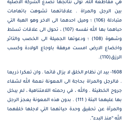
هي مقاطعة الله، تولى نتائجها تصدع الشركة الاصلية
بين الرجل والمراة . علاقاتهما تشوهت باتهامات
متبادلة (106) ؛ وميل احدهما الى الاخر وهو الهبة التي
حباهما بها الله نفسه (107) ، تحول الى علاقات تسلط
وشهوة (108) ؛ ودعوتها الجميلة الى الخصب والتاثر
واخضاع الارض امست مرهقة باوجاع الولادة وكسب
الرزق(110).
1608- بيد ان نظام الخلق لا يزال قائما . وان تعكرا ذريعا
. فالرجل والمراة بحاجة الى المعونة نعمة الله لشفاء
جروح الخطيئة . والله ، في رحمته اللامتناهية ، لم يبخل
بها عليهما البتة ( 111) . بدون هذه المعونة يعجز الرجل
والمرأة عن تحقيق وحدة حياتهما التي لاجلها خلقهما
الله “منذ البدء”.