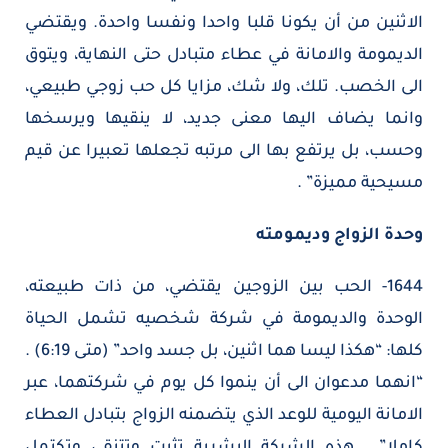
الاثنين من أن يكونا قلبا واحدا ونفسا واحدة. ويقتضي
الديمومة والامانة في عطاء متبادل حتى النهاية، ويتوق
الى الخصب. تلك، ولا شك، مزايا كل حب زوجي طبيعي،
وانما يضاف اليها معنى جديد، لا ينقيها ويرسخها
وحسب، بل يرتفع بها الى مرتبه تجعلها تعبيرا عن قيم
مسيحية مميزة” .
وحدة الزواج وديمومته
1644- الحب بين الزوجين يقتضي، من ذات طبيعته،
الوحدة والديمومة في شركة شخصيه تشمل الحياة
كلها: “هكذا ليسا هما اثنين، بل جسد واحد” (متى 6:19) .
“انهما مدعوان الى أن ينموا كل يوم في شركتهما، عبر
الامانة اليومية للوعد الذي يتضمنه الزواج بتبادل العطاء
كاملا” . هذه الشركة البشرية تثبت وتتنقى وتكتمل