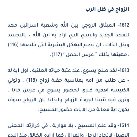
الزواج في ظل الرب
1612- الميثاق الزوجي بين الله وشعبة اسرائيل مهد
للعهد الجديد والابدي الذي اراد به ابن الله ، بالتجسد
وبذل الذات ، ان يضم اليهكل البشرية التي خلصها (116)
، مهيتها بذلك ” عرس الحمل “(117).
1613- لقد صنع يسوع ـ عند عتبة حياته العلنية ، اول اية له
– عن طلب من امه بمناسبة حفلة زواج (118) . وتولي
الكنيسة اهمية كبرى لحضور يسوع في عرس قانا ،
وترى فيه تثبيتا لجودة الزواج وايذانا بان الزواج سوف
يكون اية فعالة من الايات حضور المسيح.
1614- وقد علم المسيح ، بلا مواربة ، في كرازته، المعنى
الاصيل لاتحاد الرجل والمراة ، كما اراده الخالق منذ البدء