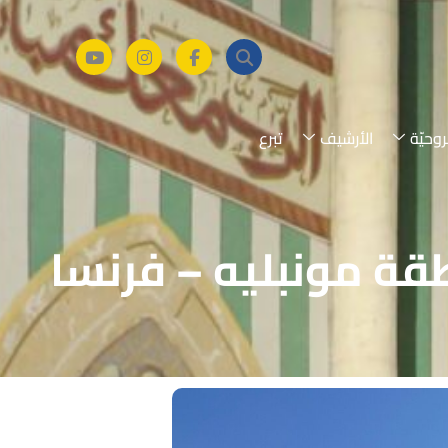
روحيّة
الأرشيف
تبرع
قة مونبليه – فرنسا