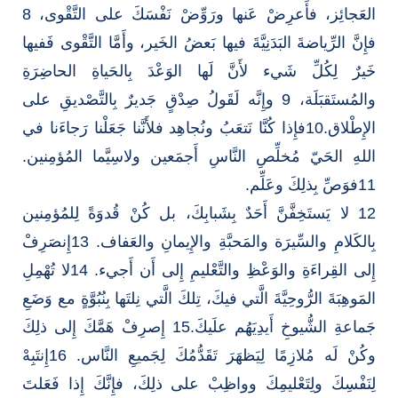
العَجائِز، فأَعرِضْ عَنها ورَوِّضْ نَفْسَكَ على التَّقْوى، 8
فإِنَّ الرِّياضةَ البَدَنِيَّةَ فيها بَعضُ الخَير، وأَمَّا التَّقْوى فَفيها
خَيرٌ لِكُلِّ شَيء لأَنَّ لَها الوَعْدَ بِالحَياةِ الحاضِرَةِ
والمُستَقبَلَة، 9 وإِنَّه لَقَولُ صِدْقٍ جَديرٌ بِالتَّصْديقِ على
الإِطْلاق.10فإِذا كُنَّا نَتعَبُ ونُجاهِد فلأَنَّنا جَعَلْنا رَجاءَنا في
اللهِ الحَيّ مُخلِّصِ النَّاسِ أَجمَعين ولاسِيَّما المُؤمِنين.
11فوَصِّ بِذلِكَ وعَلِّم.
12 لا يَستَخِفَّنَّ أَحَدٌ بِشَبابِكَ، بل كُنْ قُدوَةً لِلمُؤمِنين
بِالكَلامِ والسِّيرَة والمَحبَّةِ والإِيمانِ والعَفاف. 13إِنصَرِفْ
إِلى القِراءَةِ والوَعْظِ والتَّعْليمِ إِلى أَن أَجيء. 14لا تُهْمِلِ
المَوهِبَةَ الرُّوحِيَّةَ الَّتي فيكَ، تِلكَ الَّتي نِلتَها بِنُبُوَّةٍ مع وَضَعِ
جَماعةِ الشُّيوخِ أَيدِيَهُم علَيكَ.15 إِصرِفْ هَمَّكَ إِلى ذلِكَ
وكُنْ لَه مُلازِمًا لِيَظهَرَ تَقَدُّمُكَ لِجَميعِ النَّاس. 16إِنتَبِهْ
لِنَفْسِكَ ولِتَعْليمِكَ وواظِبْ على ذلِكَ، فإِنَّكَ إِذا فَعَلتَ