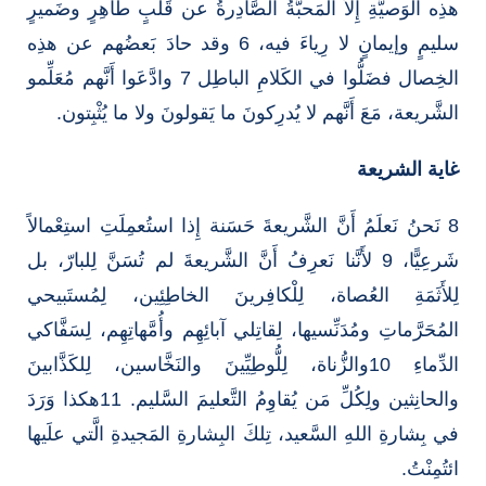
هذِه الوَصيَّةِ إِلاَّ المَحبَّةُ الصَّادِرةُ عن قَلْبٍ طاهِرٍ وضَميرٍ
سليمٍ وإيمانٍ لا رِياءَ فيه، 6 وقد حادَ بَعضُهم عن هذِه
الخِصال فضَلُّوا في الكَلامِ الباطِل 7 وادَّعَوا أَنَّهم مُعَلِّمو
الشَّريعة، مَعَ أَنَّهم لا يُدرِكونَ ما يَقولونَ ولا ما يُثْبِتون.
غاية الشريعة
8 نَحنُ نَعلَمُ أَنَّ الشَّريعةَ حَسَنة إِذا استُعمِلَتِ استِعْمالاً
شَرعِيًّا، 9 لأَنَّنا نَعرِفُ أَنَّ الشَّريعةَ لم تُسَنَّ لِلبارّ، بل
لِلأَثَمَةِ العُصاة، لِلْكافِرينَ الخاطِئِين، لِمُستَبيحي
المُحَرَّماتِ ومُدَنِّسيها، لِقاتِلي آبائِهِم وأُمَّهاتِهِم، لِسَفَّاكي
الدِّماءِ 10والزُّناة، لِلُّوطِيِّينَ والنَخَّاسين، لِلكَذَّابينَ
والحانِثين ولِكُلِّ مَن يُقاوِمُ التَّعليمَ السَّليم. 11هكذا وَرَدَ
في بِشارةِ اللهِ السَّعيد، تِلكَ البِشارةِ المَجيدةِ الَّتي علَيها
ائتُمِنْتُ.