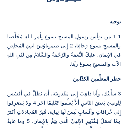
توجيه
1 1 مِن بولُسَ رَسولِ المسيحِ يسوع بِأَمرِ اللهِ مُخَلِّصِنا
والمسيحِ يسوعَ رَجائِنا، 2 إِلى طيموتاوُسَ ابنِيَ المُخلِصِ
في الإيمان. علَيكَ النِّعمَةُ والرَّحْمَةُ والسَّلامُ مِن لَدُنِ اللهِ
الآب والمسيحِ يسوعَ ربِّنا.
خطر المعلِّمين الكذّابين
3 سَأَلتُك، وأَنا ذاهِبٌ إِلى مَقْدونِيَة، أَن تَظَلَّ في أَفَسُس
لِتُوصِيَ بَعضَ النَّاسِ أَلاَّ يُعلِّموا تَعْليمًا آخَر 4 ولا يَنصَرِفوا
إِلى خُرافاتٍ وأَنْسابٍ لَيسَ لَها نِهاية، تُثيرُ المُجادَلاتِ أَكثَرَ
مِمَّا تَعمَلُ لِلتَّدْبيرِ الإِلهيِّ الَّذي يَتِمُّ بِالإِيمان. 5 وما غايَةُ