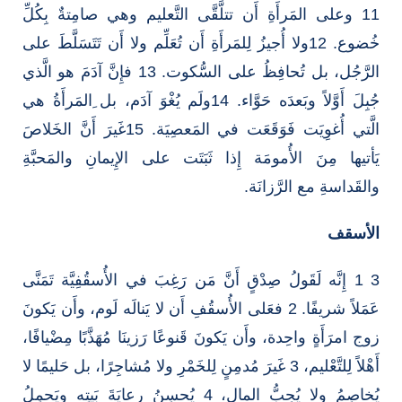
11 وعلى المَرأَةِ أَن تتلَّقَّى التَّعليم وهي صامِتةٌ بِكُلِّ
خُضوع. 12ولا أُجيزُ لِلمَرأَةِ أَن تُعَلِّم ولا أَن تَتَسَلَّطَ على
الرَّجُل، بل تُحافِظُ على السُّكوت. 13 فإِنَّ آدَمَ هو الَّذي
جُبِلَ أَوَّلاً وبَعدَه حَوَّاء. 14ولَم يُغْوَ آدَم، بل ِالمَرأَةُ هي
الَّتي أُغوِيَت فَوَقَعَت في المَعصِيَة. 15غَيرَ أَنَّ الخَلاصَ
يَأتيها مِنَ الأُمومَة إِذا ثَبَتَت على الإِيمانِ والمَحبَّةِ
والقَداسةِ مع الرَّزانَة.
الأسقف
3 1 إِنَّه لَقَولُ صِدْقٍ أَنَّ مَن رَغِبَ في الأُسقُفِيَّة تَمَنَّى
عَمَلاً شريفًا. 2 فعَلى الأُسقُفِ أَن لا يَنالَه لَوم، وأَن يَكونَ
زوج امرَأَةٍ واحِدة، وأَن يَكونَ قَنوعًا رَزينَا مُهَذَّبًا مِضْيافًا،
أَهْلاً لِلتَّعْليم، 3 غَيرَ مُدمِنٍ لِلخَمْرِ ولا مُشاجِرًا، بل حَليمًا لا
يُخاصِمُ ولا يُحِبُّ المال، 4 يُحسِنُ رِعايَةَ بَيتِه ويَحمِلُ