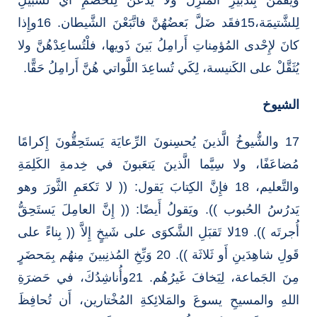
لِلشَّتيمَة،15فقَد ضَلَّ بَعضُهُنَّ فاتَّبَعْنَ الشَّيطان. 16وإِذا
كانَ لإِحْدى المُؤمِناتِ أَرامِلُ بَينَ ذَويها، فلْتُساعِدْهُنَّ ولا
يُثَقَّلْ على الكَنيسة، لِكَي تُساعِدَ اللَّواتي هُنَّ أَرامِلُ حَقًّا.
الشيوخ
17 والشُّيوخُ الَّذينَ يُحسِنونَ الرِّعايَة يَستَحِقُّونَ إِكرامًا
مُضاعَفًا، ولا سِيَّما الَّذينَ يَتعَبونَ في خِدمةِ الكَلِمَةِ
والتَّعليم، 18 فإِنَّ الكِتابَ يَقول: (( لا تَكعَمِ الثَّورَ وهو
يَدرُسُ الحُبوب )). ويَقولُ أَيضًا: (( إِنَّ العامِلَ يَستَحِقُّ
أُجرتَه )). 19لا تَقبَلِ الشَّكوَى على شَيخٍ إِلاَّ (( بِناءً على
قَولِ شاهِدَينِ أَو ثَلاثَة )). 20 وَبِّخِ المُذنِبينَ مِنهُم بِمَحضَرٍ
مِنَ الجَماعة، لِيَخافَ غَيرُهُم. 21وأُناشِدُكَ، في حَضرَةِ
اللهِ والمسيحِ يسوعَ والمَلائِكةِ المُخْتارين، أَن تُحافِظَ