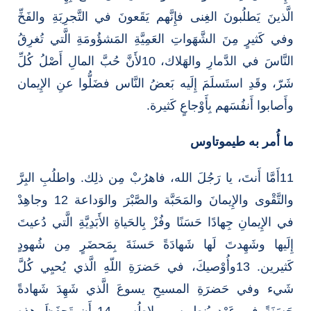
الَّذينَ يَطلُبونَ الغِنى فإِنَّهم يَقَعونَ في التَّجرِبَةِ والفَخِّ
وفي كَثيرٍ مِنَ الشَّهَواتِ العَمِيَّةِ المَشؤُومَةِ الَّتي تُغرِقُ
النَّاسَ في الدَّمارِ والهَلاك، 10لأَنَّ حُبَّ المالِ أَصْلُ كُلِّ
شَرّ، وقَدِ استَسلَمَ إِلَيه بَعضُ النَّاس فضَلُّوا عنِ الإِيمان
وأَصابوا أَنفُسَهم بِأَوْجاعٍ كَثيرة.
ما أُمر به طيموتاوس
11أَمَّا أَنتَ، يا رَجُلَ الله، فاهرُبْ مِن ذلِك. واطلُبِ البِرَّ
والتَّقْوى والإِيمانَ والمَحَبَّة والصَّبْرَ والوَداعة 12 وجاهِدْ
في الإِيمانِ جِهادًا حَسَنًا وفُزْ بِالحَياةِ الأَبَدِيَّةِ الَّتي دُعيتَ
إِلَيها وشَهِدتَ لَها شَهادَةً حَسنَةَ بِمَحضَرٍ مِن شُهودٍ
كَثيرين. 13وأُوْصيكَ، في حَضرَةِ اللّهِ الَّذي يُحيِي كُلَّ
شَيء وفي حَضرَةِ المسيحِ يسوعَ الَّذي شَهِدَ شَهادةً
حَسَنَةً في عَهْدِ بُنطِيوس بيلاطُس، 14 أَن تَحفَظَ هذه