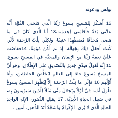
بولس ودعوته
12 أَشكُرُ لِلمَسيحِ يسوعَ رَبِّنا الَّذي مَنَحَني القُوَّة أَنَّه
عَدَّني ثِقَةً فأَقامَني لِخِدمَتِه،13 أَنا الَّذي كانَ في ما
مَضى مُجَدِّفًا مُضطَهِدًا عنيفًا، ولكِنِّي نِلْتُ الرَّحمَة لأَنِّي
كُنتُ أَفعَلُ ذلِكَ بِجَهالَة، إِذ لم أَكُنْ مُؤمِنًا، 14ففاضَت
عَلَيَّ نِعمَةُ رَبِّنا مع الإِيمانِ والمحبَّةِ في المسيحِ يسوع.
15 إِنَّه لَقَولُ صِدْقٍ جَديرٌ بِالتَّصْديقِ على الإِطْلاق، وهو أَنَّ
المسيحَ يَسوعَ جاءَ إِلى العالَم لِيُخَلِّصَ الخاطِئِين، وأَنا
أَوَّلُهم 16 فإِنِّي ما نِلْتُ الرّحمَةَ إِلاَّ لِيُظْهِرَ المسيحُ يسوعُ
طُولَ أَناتِه فِيَّ أَوَّلاً ويَجعَلَ مِنِّي مَثَلاً لِلَّذينَ سَيؤمِنونَ بِه،
في سَبيلِ الحَياةِ الأَبدِيَّة. 17 لِمَلِكِ الدُّهور، الإِلهِ الواحِدِ
الخالِدِ الَّذي لا يُرى، الإِكْرامُ والمَجْدُ أَبَدَ الدُّهور. آمين .