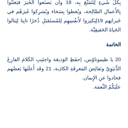
بِكُلِّ شَيءٍ لِنَتَمَتَّعَ بِه، 18 وأَن يَصنَعوا الخَيرَ فيَغتَنُوا
بِالأَعمالِ الصَّالِحة، ويُعطوا بِسَخاء ويُشرِكوا غَيرَهُم في
خَيراتِهم 19لِيَكنِزوا لأَنفُسِهِم لِلمُستَقبَلِ ذُخرًا ثابِتا لِيَنالوا
الحَياةَ الحَقيقِيَّة.
الخاتمة
20 يا طيموتاوُس، اِحفَظِ الوَديعَة واجتَنِبِ الكَلامَ الفارِغَ
الدُّنيَوِيّ ونَقائِضَ المَعرِفَةِ الكاذِبة، 21 وقَد أَعلَنَها بَعضُهم
فحادوا عنِ الإِيمان.
علَيَكُمُ النِّعمَة.