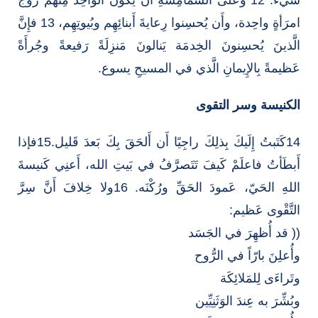
امرَأةٍ واحِدة، وأَن يُحسِنوا رِعايةَ أَبنائِهِم وبُيوتِهِم، 13 فإِنَّ
الَّذينَ يُحسِنونَ الخِدمَة يَنالونَ مَنزِلَةً رَفيعةً وجُرأَةً
عَظيمةً بِالإِيمانِ الَّذي في المسيحِ يسوع.
الكنيسة وسر التقوى
14كَتَبتُ إِلَيكَ بِذلِكَ راجِيًا أَن أَلحَقَ بِكَ بَعدَ قَليل.15فإذا
أَبطَأتُ فاعلَمْ كَيفَ تَتَصرَّفُ في بَيتِ الله، أَعنِي كَنيسةَ
اللهِ الحَيّ، عَمودَ الحَقِّ ورُكْنَه. 16ولا خِلافَ أَنَّ سِرَّ
التَّقْوى عَظيم:
(( قد أُظهِرَ في الجَسَد
وأُعلِنَ بارّاً في الرُّوح
وتَراءَى لِلمَلائِكَة
وبُشِّرَ به عِندَ الوَثَنِيِّين