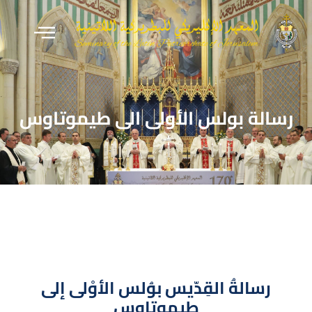
رسالة بولس الأولى الى طيموتاوس
رسالةُ القِدّيس بوُلس الأوْلى إلى
طيموتاوس