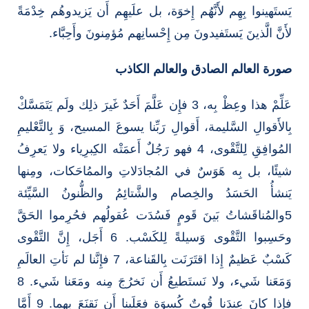
يَستَهينوا بِهِم لأَنَّهُم إِخوَة، بل علَيهِم أَن يَزيدوهُم خِدْمَةً
لأَنَّ الَّذينَ يَستَفيدونَ مِن إِحْسانِهم مُؤمِنونَ وأَحِبَّاء.
صورة العالم الصادق والعالم الكاذب
عَلِّمْ هذا وعِظْ بِه، 3 فإِن عَلَّمَ أَحَدٌ غَيرَ ذلِك ولَم يَتَمَسَّكْ
بِالأَقوالِ السَّليمة، أَقوالِ رَبِّنا يسوعَ المسيح، وَ بِالتَّعْليمِ
المُوافِقِ لِلتَّقْوى، 4 فهو رَجُلٌ أَعمَتْه الكِبرِياء ولا يَعرِفُ
شيئًا، بل بِه هَوَسٌ في المُجادَلاتِ والممُاحَكات، ومِنها
يَنشأُ الحَسَدُ والخِصام والشَّتائِمُ والظُّنونُ السَّيِّئة
5والمُناقَشاتُ بَينَ قَومٍ فَسُدَت عُقولُهم فحُرِموا الحَقَّ
وحَسِبوا التَّقْوى وَسيلةً لِلكَسْب. 6 أَجَل، إِنَّ التَّقْوى
كَسْبٌ عَظيمٌ إِذا اقتَرَنَت بِالقَناعة، 7 فإِنَّنا لم نَأتِ العالَمِ
وَمَعَنا شَيء، ولا نَستَطيعُ أَن نَخرُجَ مِنه ومَعَنا شَيء. 8
فإِذا كانَ عِندَنا قُوتٌ كُسوَة فعَلَينا أَن نَقنَعَ بِهِما. 9 أَمَّا