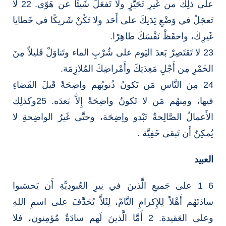
على ذلِكَ من غَيرِ تَحَيُّزٍ ولا تَفعَلَ شَيئًا عن هَوًى. 22 لا
تَعجَلْ في وَضْعِ يَدَيكَ على أَحَد ولا تَكُنْ شَريكًا في خَطايا
غَيرِكَ، واحفَظْ نَفْسَكَ طاهِرًا.
23 لا تَقتَصِرْ بَعدَ اليَوم على شُرْبِ الماء وتَناوَلْ قَليلاً مِنَ
الخَمْرِ مِن أَجْلِ مَعِدَتِكَ وأَمْراضِكَ المُلازِمَة.
24 مِنَ النَّاسِ مَن تَكونُ ذُنوبُهم واضِحَةً قَبلَ القَضاءِ
فيها، ومِنهُم مَن لا تَكونُ واضِحَةً إِلاَّ بَعدَه. 25وكذلِك
الأَعمالُ الصَّالِحةُ تَبْدو واِضِحَة، وحتَّى غَيرُ الواضِحةِ لا
يُمكِنُ أَن تَبقى خَفِيَّة .
العبيد
6 1 على جَميعِ الَّذينَ في نِيرِ العُبودِيَّةِ أَن يَحسَبوا
سادَتَهُم أَهْلاً لِلإِكرامِ التَّامّ، لِئَلاَّ يُجَدَّفَ على اسمِ اللهِ
وعلى العَقيدة. 2 أَمَّا الَّذينَ لَهم سادَةٌ مُؤمِنون، فلا