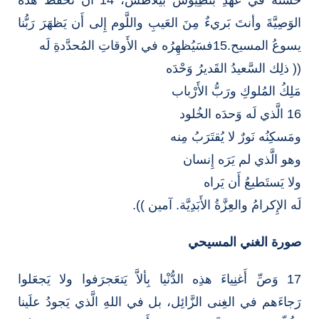
الوَصِيَّةَ وأنتَ بَريءٌ مِنَ العَيبِ واللَّوم إِلى أَن يَظهَرَ رَبُّنا
يسوعُ المسيح.15فسَيُظهِرُه في الأَوقاتِ المُحدَّدةِ لَه
(( ذلِك السَّعيدُ القَديرُ وَحْدَه
مَلِكُ المُلوكِ ورَبُّ الأَرْباب
16 الَّذي لَه وَحدَه الخُلود
ومَسكِنُه نَورٌ لا يُقتَرَبُ مِنه
وهو الَّذي لم يَرَه إِنسان
ولا يَستَطيعُ أَن يَراه
لَه الإِكرامُ والعِزَّةُ الأَبَدِيَّة. آمين )).
صورة الغني المسيحي
17 وَصِّ أَغنِياءَ هذِه الدُّنْيا بِألاَّ يَتعَجرَفوا ولا يَجعَلوا
رَجاءَهم في الغِنى الزَّائِل، بل في اللهِ الَّذي يَجودُ علَينا