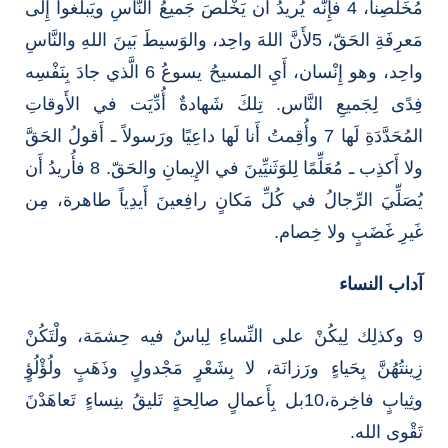
مُخَلِّصِنا، 4 فإِنَّه يُريدُ أَن يَخْلُصَ جَميعُ النَّاسِ ويَبلُغوا إِلى
مَعرِفَةِ الحَقّ، 5لأَنَّ اللهَ واحِد، والوَسيطَ بَينَ اللهِ والنَّاسِ
واحِد، وهو إِنْسان، أَيِ المسيحُ يسوعُ 6 الَّذي جادَ بِنَفْسِه
فِدًى لِجَميعِ النَّاس. تِلكَ شَهادةٌ أُدِّيَت في الأَوقاتِ
المُحَدَّدَةِ لَها 7 وأُقِمتُ أَنا لَها داعِيًا ورَسولاً ـ أَقولُ الحَقَّ
ولا أَكذِب ـ مُعَلِّمًا لِلوَثَنيِّينَ في الإِيمانِ والحَقّ. 8 فأُريدُ أَن
يُصَلِّيَ الرِّجالُ في كُلِّ مَكانٍ رافِعينَ أَيدِياً طاهرة، مِن
غَيرِ غَضَبٍ ولا خِصام.
آداب النساء
9 وكذلِك لِيكُنْ على النِّساءِ لِباسٌ فيه حِشمَة، ولْتَكُنْ
زِينتُهُنَّ بِحَياءٍ ورَزانَة، لا بِشَعْرٍ مَجْدولٍ وذَهَبٍ ولُؤْلُؤٍ
وثِيابٍ فاخِرة،10بل بِأَعمالٍ صالِحةٍ تَليقُ بنِساءٍ تَعاهَدْنَ
تَقْوى الله.