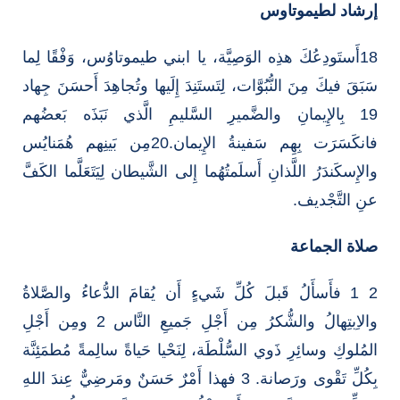
إرشاد لطيموتاوس
18أَستَودِعُكَ هذِه الوَصِيَّة، يا ابني طيموتاوُس، وَفْقًا لِما
سَبَقَ فيكَ مِنَ النُّبُوَّات، لِتَستَنِدَ إِلَيها وتُجاهِدَ أَحسَنَ جِهاد
19 بِالإِيمانِ والضَّميرِ السَّليمِ الَّذي نَبَذَه بَعضُهم
فانكَسَرَت بِهِم سَفينةُ الإِيمان.20مِن بَينِهم هُمَنايُس
والإِسكَندَرُ اللَّذانِ أَسلَمتُهُما إِلى الشَّيطان لِيَتَعَلَّما الكَفَّ
عنِ التَّجْديف.
صلاة الجماعة
2 1 فأَسأَلُ قَبلَ كُلِّ شَيءٍ أَن يُقامَ الدُّعاءُ والصَّلاةُ
والاِبتِهالُ والشُّكرُ مِن أَجْلِ جَميعِ النَّاس 2 ومِن أَجْلِ
المُلوكِ وسائِرِ ذَوي السُّلْطَة، لِنَحْيا حَياةً سالِمةً مُطمَئِنَّة
بِكُلِّ تَقْوى ورَصانة. 3 فهذا أَمْرٌ حَسَنٌ ومَرضِيٌّ عِندَ اللهِ