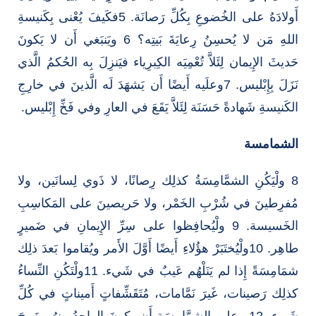
أَولادَهُ على الخُضوعِ بِكُلِّ رَصانَة. 5فكَيفَ يُعْنى بِكَنيسةِ
اللهِ مَن لا يُحسِنُ رِعايَةَ بَيتِه؟ 6 ويَنبَغي أَن لا يَكونَ
حَديثَ الإِيمان لِئَلاَّ تُعْمِيَه الكِبرِياء فيَنزِلَ بِه الحُكمُ الَّذي
نَزَلَ بِإِبْليس. 7وعلَيه أَيضًا أَن يَشهَدَ لَه الَّذينَ في خارِجِ
الكَنيسةِ شَهادةً حَسَنَة لِئَلاَّ يَقَعَ في العارِ وفي فَخِّ إِبْليس.
الشمامسة
8 ولْيَكُنِ الشمَّامِسَةُ كذلِك رِصانًا، لا ذَوي لِسانَين، ولا
مُفرِطينَ في شُرْبِ الخَمْر، ولا حَريصينَ على المَكاسِبِ
الخَسيسة. 9 ولْيُحافِظوا على سِرِّ الإِيمانِ في ضَميرٍ
طاهِر. 10ولْيُختَبَرْ هؤُلاءِ أَيضًا أَوَّلَ الأَمر ويُقاموا بَعدَ ذلِك
شمَامِسَةً إِذا لم يَنَلْهُم عَيبٌ في شَيء. 11ولْتَكُنِ النِّساءُ
كذلِك رَصينات، غَيرَ نَمَّامات، مُتَقَشِّفاتٍ أَميناتٍ في كُلِّ
شَيء. 12 وعلى الشمَّامِسَةِ أَن يكونَ الواحِدُ مِنهُم زَوجَ