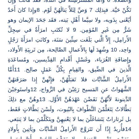
تَكُنْ حَيَّة. فبِذلِك 7 وَصِّ لِئَلاَّ يَنالَهُنَّ لَوْم. 8وإِذا كانَ أَحَدٌ
أيُعْنى بِذَويه، ولا سِيَّما أَهْلِ بَيته، فقَد جَحَدَ الإيمان وهو
شَرٌّ مِن غَيرِ المُؤمِن. 9 لا تُكتَبِ امرَأَةٌ في سِجِلِّ
الأَرامِل، إِلاَّ الَّتي بَلَغَت سِتِّينَ سَنَة، وكانَتِ امرَأَةَ رَجُلٍ
واحِد، 10 وشُهِدَ لَها بِالأَعمالِ الصَّالِحة، مِن تَربِيَةِ الأَولاد،
وإِضافَةِ الغُرَباء، وغَسْلِ أَقْدامِ القِدِّيسين، ومُساعَدَةِ
الَّذينَ في الضِّيق، والقِيامِ بِكُلِّ عَمَلٍ صالِح. 11أَمَّا
الأَرامِلُ الشَّابَّات فلا تَقبَلْهُنَّ، فإِنَّهنَّ إِذا صَرَفَتهُنَّ
الشَّهَواتُ عنِ المَسيح رَغِبْنَ في الزَّواج، 12واستَوجَبْنَ
الدَّينونةَ لأَنَّهُنَّ نَقَضْنَ عَهْدَهُنَّ الأَوَّل. 13وهُنَّ مع ذلِكَ
بَطَّالاتٌ يَتَعَلَّمْنَ التَّطْوافَ بِالبُيوت، ولَسْنَ بَطَّالاتٍ فَقَط،
بل ثَرثاراتٌ يَتَشاغَلْنَ بما لا يَعْنيهِنَّ ويتَكَلَّمْنَ بما لا يَنبَغي.
14فأُريدُ إِذًا أَن تَتَزوَّجَ الأَرامِلُ الشَّابَّات ويَأتِينَ بِأَولادٍ
ويَقمْنَ بِتَدْبيرِ المَنزِل ولا يَدَعْنَ لِلخَصْمِ أَيَّ لسَبيلِ