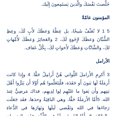
خَلَّصتَ نَفْسَكَ والَّذينَ يَستَمِعونَ إِلَيك.
المؤمنون عامّةً
5 1 لا تُعَنِّفْ شَيخًا، بل عِظْهُ وَعظَكَ لأَبٍ لَكَ، وعِظِ
الشُّبَّانَ وَعظَكَ لإِِخَوةٍ لَكَ، 2 والعَجائِزَ وَعظَكَ لأُمَّهاتٍ
لكَ، والشَّابَّاتِ وَعظَكَ لأَخواتٍ لَكَ، بِكُلِّ عَفاف.
الأرامل
3 أَكرِمِ الأَراملَ اللَّواتي هُنَّ أَرامِلُ حَقًّا. 4 وإِذا كانَت
أَرمَلَةٌ لَها بَنونَ أَو حَفَدَة، فلْيَتَعَلَّموا هُم أَوَّلا أَن يَبَرُّوا أَهْلَ
بَيتِهم وأَن يَفوا ما عَليْهِم لِوا لِدِيهِم، فذاك مَرضِيٌّ عِندَ
الله. 5أَمَّا الأَرمَلَةُ حَقًّا، وهي الباقِيَةُ وحدَها، فقَد جَعَلَت
رَجاءَها في الله وتَقْضي لَيلَها ونَهارَها في الدُّعاءِ
والصَّلاة. 6 وأَمَّا المُستَرسِلَةُ في اللَّذَّة، فقَد ماتَت وإِن