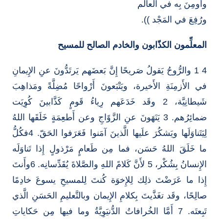
وأُومِنَ بِه في العالَم
ورُفِعَ في المَجْد )).
المعلِّمون الكذّابون والخادم الصالح للمسيح
4 1 والرُّوحُ يَقولُ صَريحًا إِنَّ بَعضَهم يَرتَدُّونَ عنِ الإِيمانِ
في الأَزمِنَةِ الأَخيرة، ويَتْبَعونَ أَرْواحًا مُضِلَّةً ومَذاهِبَ
شَيطانِيَّة، 2 وقَد خَدَعَهم رِياءُ قَومٍ كَذَّابينَ كُوِيَت
ضمائِرُهم. 3 يَنَهَونَ عنِ الزَّوًاجِ وعن أَطعِمَةٍ خَلَقَها اللهُ
لِيَتَناوَلَها ويَشكُرَ علَيها الَّذينَ آمَنوا فَعَرَفوا الحَقّ. 4فكُلُّ
ما خَلَقَ اللهُ حَسَن، فما مِن طَعامٍ مَرْذولٍ إِذا تَناوَلَه
الإِنسانُ بِشُكْر، 5 لأَنَّ كَلامً اللهِ والصَّلاةَ يُقَدِّسانِه. 6وأَنتَ
إِذا ما عَرَضْتَ ذلِك لِلإِخوَة كُنتَ لِلمسيحِ يسوعَ خادِمًا
صالِحًا، وقَد تغَذَّيتَ بِكلامِ الإِيمان وبالتَّعليمِ الحَسَنِ الَّذي
تَبِعتَه. 7 أَمَّا الخُرافاتُ الدُّنيَوِيَّةُ وما فيها مِن حَكاياتِ