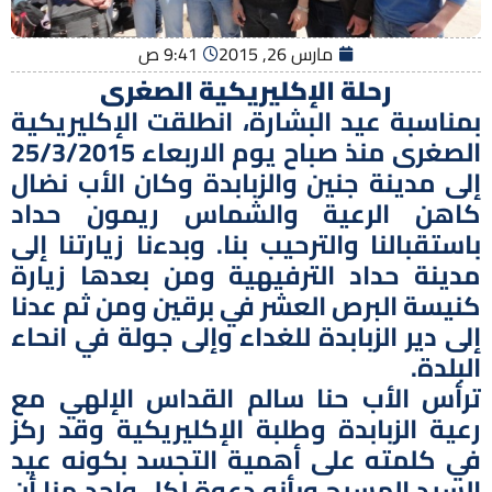
مارس 26, 2015
9:41 ص
رحلة الإكليريكية الصغرى
بمناسبة عيد البشارة، انطلقت الإكليريكية
الصغرى منذ صباح يوم الاربعاء 25/3/2015
إلى مدينة جنين والزبابدة وكان الأب نضال
كاهن الرعية والشماس ريمون حداد
باستقبالنا والترحيب بنا. وبدءنا زيارتنا إلى
مدينة حداد الترفيهية ومن بعدها زيارة
كنيسة البرص العشر في برقين ومن ثم عدنا
إلى دير الزبابدة للغداء وإلى جولة في انحاء
البلدة.
ترأس الأب حنا سالم القداس الإلهي مع
رعية الزبابدة وطلبة الإكليريكية وقد ركز
في كلمته على أهمية التجسد بكونه عيد
السيد المسيح وبأنه دعوة لكل واحد منا أن