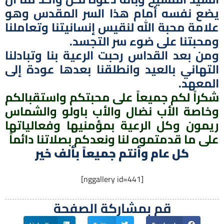
يضع نفسه أمام هذا السر المقدس وهو
علامة محبة الله لنقيس إنسانيتنا وتعاملنا
ومحبتنا على ضوء سر التجسد.
ومن بعد القداس رحبت الرعية بنا وتبادلنا
التهاني بالعيد وانطلقنا بعدها عودة إلى
المعهد.
شكراً لكم جميعاً على محبتكم واستقبالكم
وخاصة الأب نضال والأب باولو والشماس
ريمون وكل الرعية بمؤمنيها وفعالياتها
على ما قدمتموه لنا ونعدكم بصلاتنا دائماً
كل عام وأنتم جميعاً بألف خير
[nggallery id=441]
قم بمشاركة الصفحة