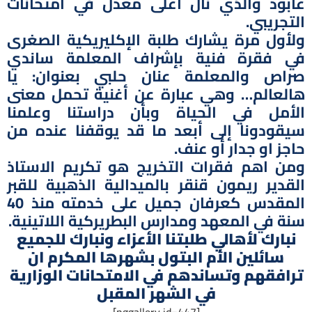
عابود والذي نال أعلى معدل في امتحانات
التجريبي.
ولأول مرة يشارك طلبة الإكليريكية الصغرى
في فقرة فنية بإشراف المعلمة ساندي
صراص والمعلمة عنان حلبي بعنوان: يا
هالعالم… وهي عبارة عن أغنية تحمل معنى
الأمل في الحياة وبأن دراستنا وعلمنا
سيقودونا إلى أبعد ما قد يوقفنا عنده من
حاجز او جدار أو عنف.
ومن اهم فقرات التخريج هو تكريم الاستاذ
القدير ريمون قنقر بالميدالية الذهبية للقبر
المقدس كعرفان جميل على خدمته منذ 40
سنة في المعهد ومدارس البطريركية اللاتينية.
نبارك لأهالي طلبتنا الأعزاء ونبارك للجميع
سائلين الأم البتول بشهرها المكرم ان
ترافقهم وتساندهم في الامتحانات الوزارية
في الشهر المقبل
[nggallery id=447]