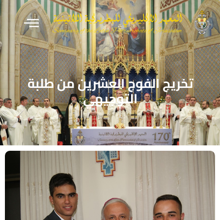
تخريج الفوج العشرين من طلبة
التوجيهي