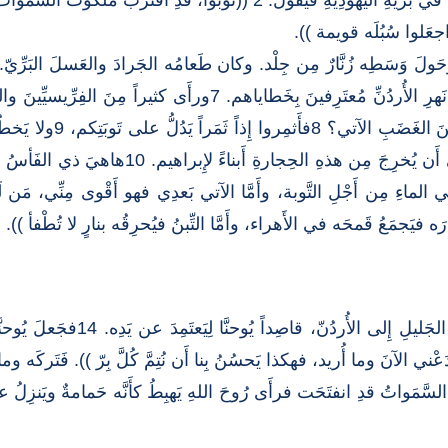
واجعَلوا سُبُلَه قويمة )).
وناحيةُ الأُردُنِّ كُلُّها، 6فيَعتَمِدونَ عَنِ يدِهِ في نَهرِ الأُردُنِّ مُع
((يا أَولادَ الأَفاعي، مَن أ
إِبراهيم )). فإِنَّي أَقولُ لَكم إِنَّ اللهَ قادِر
قى في النَّار. 11أَنا أُعمِّدُكم في الماءِ مِن أَجْلِ التَّوبة، وأَمَّا الآتي بَعدِي فهو أَقْوى مِن
13في ذلِكَ الوَقْت ظَهَرَ يسوع وقَد 