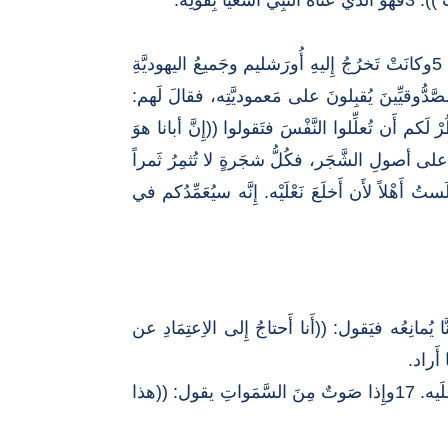
4وكانَ على يُوحنَّا هذا لِباسٌ مِن وَبَرِ الإِبِل، وحَولَ وَسَطِه زُنَّارٌ مِن جِلْد. وكان طَعامُه الجَرادَ والعَسلَ البَرِّيّ. 5وكانَتْ تَخرُجُ إِليهِ أُورَشليم وجَميعُ اليهوديَّةِ
تَرِفينَ بِخَطاياهم. 7ورأَى كثيراً مِنَ الفِرِّيسيِّينَ والصَّدُّوقيِّينَ يُقبِلونَ على مَعموديَّتِه، فقالَ لَهم:
َراكم سَبيلَ الهَرَبِ مِنَ الغَضَبِ الآتي؟ 8فأَثمِروا إِذاً ثَمَراً يَدُلُّ على تَوبَتِكم، 9ولا يَخطُرْ لَكم أَن تُعلِّلوا النَّفْسَ فتَقولوا ((إِنَّ أبانا هوَ
ٌ على أَن يُخرِجَ مِن هذهِ الحِجارةِ أَبناءً لإِبراهيم. 10هاهيَ ذي الفَأسُ على أصولِ الشَّجَر، فكُلُّ شجَرةٍ لا تُثمِرُ ثَمراً
ِّي، مَن لَستُ أَهْلاً لأَن أَخلَعَ نَعْلَيْه. إِنَّه سيُعَمِّدُكم في
أَتى مِنَ الجَليلِ إِلى الأُردُنّ، قاصِداً يُوحنَّا لِيَعتَمِدَ عن يَدِه. 14فجَعلَ يُوحنَّا يُمانِعُه فيَقول: ((أَنا أَحتاجُ إِلى الاِعتِمَادِ عن
16واعتَمَدَ يسوع وخَرجَ لِوَقتِه مِنَ الماء، فإِذا السَّمَواتُ قدِ انفتَحَت فرأَى رُوحَ اللهِ يَهبِطُ كأَنَّه حَمامةٌ ويَنزِلُ علَيه. 17وإِذا صَوتٌ مِنَ السَّمَواتِ يقول: ((هذا