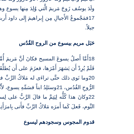
ولَدَ يوسُف زَوجَ مَريمَ الَّتي وُلِدَ مِنها يسوع و
17فمَجْموعُ الأَجيالِ مِن إِبراهيمَ إِلى داود أَر
جيلاً.
حَبَل مريم بيسوع من الروح القُدُس
فَلَمْ يُرِدْ أَن يَشهَرَ أَمْرَها، فعزَمَ على أَن يُطلِّقَ
20وما نَوى ذلك حتَّى تراءَى له مَلاكُ الرَّبِّ في ال
الرُّوحِ القُدُس، 21وستَلِدُ ابناً فسَمِّهِ يسوع، لأَنَّه هوَ الَّذي يُخَلِّصُ شَعبَه مِن خَطاياهم )).
النَّوم، فَعلَ كَما أَمرَه مَلاكُ الرَّبِّ فأَتى بِامرَأَتِه إِلى بَيتِه، 25على أَنَّه لم يَعرِفْها حتَّى و
قدوم المجوس وسجودهم ليسوع