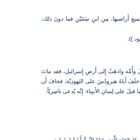
يعِ أَراضيها، مِنِ ابنِ سَنَتَيْنِ فما دونَ ذلك،
ُلمِ لِيُوسُفَ في مِصرَ 20وقالَ له: ((قُمْ فَخُذِ الطِّفْلَ وأُمَّه واذهَبْ إِلى أَرضِ إِسرائيل، فقد ماتَ
ُمَّه ودَخَلَ أَرضَ إِسرائيل. 22لَكِنَّه سَمِعَ أَنَّ أَرخِلاَّوُس خلَفَ أَباهُ هيرودُسَ على اليَهودِيَّة، فخافَ أَن