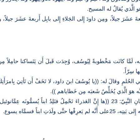
هو الَّذي يُقالُ له المسيح.
بعةَ عشَرَ جيلاً، ومِن داودَ إِلى الجَلاءِ إِلى بابِل أَربعةَ عشَرَ جيلاً،
ها سِرّاً.
حُلمِ وقالَ له: ((يا يُوسُفَ ابنَ داود، لا تَخَفْ أَن تَأتِيَ بِامرَأَتِكَ مَ
لَدَتِ ابناً فسمَّاه يسوع.