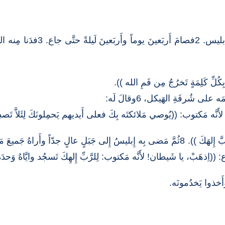
4 1ثُمَّ سارَ الرُّوحُ بِيَسوعَ إِلى 
لِّ كَلِمَةٍ تَخرُجُ مِن فَمِ الله )).
أَنَّه مَكتوب: ((يُوصي مَلائكتَه بِكَ فعلى أَيديهم يَحمِلونَكَ لِئَلاَّ تَصدِ