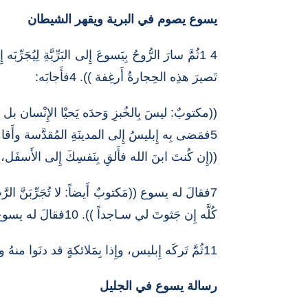
يسوع يصوم في البرية ويقهر الشيطان
تَصيرَ هذِه الحِجارةُ أَرغِفة )). 4فأَجابَه:
((مكتوبٌ: ليسَ بِالخُبزِ وَحدَه يَحيْا الإِنْسان بل بِكُ
5فمَضى بِه إِبليسُ إِلى المدينَةِ المُقدَّسة وأَقامَه على شُرفَةِ الهَيكل، 6وقالَ لَه:
((إِن كُنتَ ابنَ الله فأَلقِ بِنَفسِكَ إِلى الأَسفَل، ل
كُلَّه إِن جَثوتَ لي سـاجداً )). 10فقالَ له يسوع: ((اِذهَبْ، يا شَيطان! لأَنَّه مَكتوب: لِلرَّبِّ إِلهِكَ تَسجُد وايَّاهُ وَحدَه تَعبُد )).
11ثُمَّ تَركَه إِبليس، وإِذا بِمَلائكةٍ قد دنَوا منهُ وأَخذوا يَخدُمونَه.
رسالة يسوع في الجليل