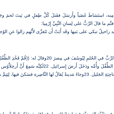
 مِنه، استَشاطَ غَضَباً وأَرسَلَ فقَتلَ كُلَّ طِفلٍ في بَيتَ لحمَ وجَم
19وما إن تُوُفِّيَ هيرودُس حتَّى تراءَى ملاكُ الرَّبِّ في الح
مَن كانَ يُريدُ إِهلاكَ الطِّفْل )). 21فقامَ فأَخذَ الطِّفْلَ وأ
ى لِسانِ الأَنبِياء: إِنَّه يُدعى ناصِريّاً.