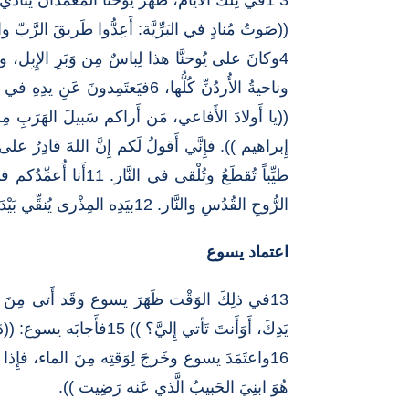
3 1في تِلكَ الأَيَّام، ظهَرَ يُوحنَّا المَعمَدان يُنادي في بَرِّيَّةِ اليَهودِيَّةِ فيقول: 2 ((توبوا، قدِ اقتَربَ مَلكوتُ السَّموات )). 3فهُوَ الَّذي عَناهُ النَّبِيُّ أَشَعْيا بِقَولِه:
((صَوتُ مُنادٍ في البَرِّيَّة: أَعِدُّوا طَريقَ الرَّبّ 
طيِّباً تُقطَعُ وتُلْ
الرُّوحِ القُدُسِ والنَّار. 12بيَدِه المِذْرى يُنقِّي بَيْدَرَه فيَجمَعُ قَمحَه في الأَهراء، وأَمَّا التِّبنُ فيُحرِقُه بنارٍ لا تُطْفأ )).
اعتماد يسوع
يَدِكَ، أَوَأَنتَ تَأتي إِليَّ؟ )) 15فأَجابَه يسوع: ((دَعْني الآنَ وما أُريد، فهكذا يَحسُنُ بِنا أَن نُتِمَّ كُلَّ بِرّ )). فَتَركَه وما أَراد.
هُوَ ابنِيَ الحَبيبُ الَّذي عَنه رَضِيت )).