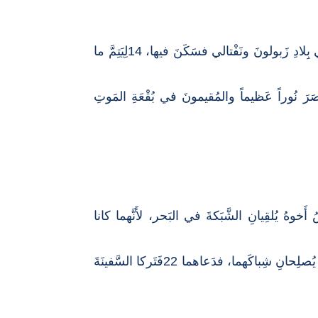
12وبلَغَ يسوعَ خَبرُ اعتِقالِ يوحنَّا، فلَجأَ إِلى الجَليل. 13ثُمَّ تَركَ النَّاصِرة وجاءَ كَفَرْناحوم على شاطِئِ البَحرِ في بِلادِ زَبولونَ ونَفْتالي فسَكَنَ فيها، 14لِيَتِمَّ ما
يلُ الأُمَم. 16الشَّعبُ المُقيمُ في الظُّلْمَة أَبصَرَ نُوراً عَظيماً والمُقيمونَ في بُقْعَةِ المَوتِ
هُ يُلقِيانِ الشَّبَكةَ في البَحر، لأَنَّهما كانا
21ثُمَّ مَضى في طَريقِه فرأَى أخَوَيْنِ آخَرَيْن، هُما يَعْقُوبُ بنُ زَبَدَى ويُوحَنَّا أَخوهُ، معَ أَبيهِمَا زَبَدى في السَّفينَةِ يُصلِحانِ شِباكَهما، فدَعاهما 22فَتَركا السَّفينَةَ