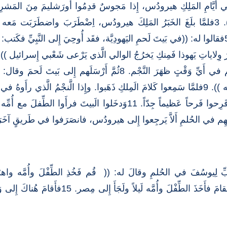
7فدَعا هيرودُسُ الَمجوسَ سِرّاً وتَحقَّقَ مِنْهم في أَيِّ وَقْتٍ ظهَرَ النَّج
وَجَدْتُموه فأَخبِروني لأذهَبَ أَنا أَيضاً وأَسجُدَ له )). 9فلمَّا سَمِعوا كَلامَ الَمِلكِ ذَهَبوا. وإِذا 
الطِّفلُ فوَقفَ فَوقَه. 10فلمَّا أَبصَروا النَّجْمَ فَرِحوا فَرحاً عَظيماً جِدّ
َبِّ لِيوسُفَ في الحُلمِ وقالَ له: (( قُم فَخُذِ الطِّفْلَ وأُمَّه واهرُبْ
هيرودُسَ سَيَبْحَثُ عنِ الطِّفلِ لِيُهلِكَه )). 14ف