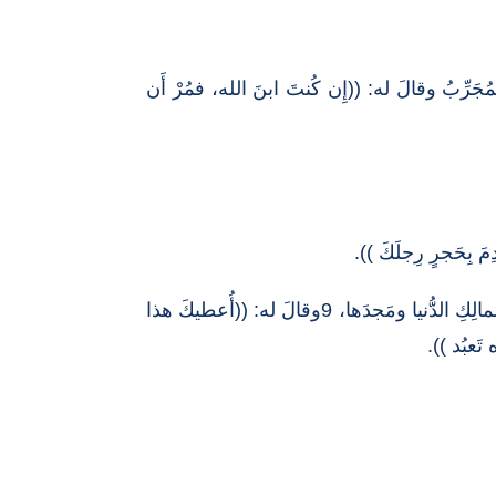
البَرِّيَّةِ لِيُجَرِّبَه إِبليس. 2فصامَ أَربَعينَ يوماً وأَربَعينَ لَيلةً حتَّى جاع. 3فدَنا مِنه المُجَرِّبُ وقالَ له: ((إِن كُنتَ ابنَ الله، فمُرْ أَن
مَ بِحَجرٍ رِجلَكَ )).
7فقالَ له يسوع ((مَكتوبٌ أَيضاً: لا تُجَرِّبَنَّ الرَّبَّ إِلهَكَ )). 8ثُمَّ مَضى بِه إِبليسُ إِلى جَبَلٍ عالٍ جدّاً وأَراهُ جَميعَ مَمالِكِ الدُّنيا ومَجدَها، 9وقالَ له: ((أُعطيكَ هذا