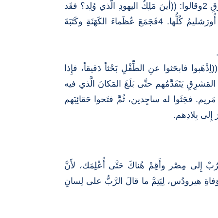
2 1ولمَّا وُلِدَ يسوعُ في بَيتَ لَحمِ اليهودِيَّة، في أيَّامِ المَلِكِ هيرودُس، إِذا مَجوسٌ قدِمُوا أُورَشليمَ مِنَ المَشرِقِ 2وقالوا: ((أَينَ مَلِكُ اليهودِ الَّذي وُلِد؟ فقَد
رأَينا نَجمَه في المَشرِق، فجِئْنا لِنَسجُدَ لَه )). 3فلمَّا بلَغَ الخَبَرُ المَلِكَ هيرودُس، اِضْطَرَبَ واضطَرَبَت مَعه أُورَشليمُ كُلُّها. 4فَجَمَعَ عُظَماءَ الكَهَنَةِ وكَتَبَةَ
ْم. 8ثُمَّ أَرْسَلَهم إِلى بَيتَ لَحمَ وقال: ((اِذْهَبوا فابحَثوا عنِ الطِّفْلِ بَحْثاً دَقيقاً، فإِذا
الَّنجْمُ الَّذي رأَوهُ في المَشرِقِ يَتَقَدَّمُهم حتَّى بَلَغَ المَكانَ الَّذي فيه
اً. 11وَدخَلوا الَبيتَ فرأَوا الطِّفلَ مع أُمِّه مَريم. فجَثَوا له ساجِدين، ثُمَّ فتَحوا حَقائِبَهم
 إِلى مِصْر وأَقِمْ هُناكَ حَتَّى أُعْلِمَك، لأَنَّ
قامَ فأَخَذَ الطِّفْلَ وأُمَّه لَيلاً ولَجَأَ إِلى مِصر. 15فأَقامَ هُناكَ إِلى وَفاةِ هيرودُس، لِيَتِمَّ ما قالَ الرَّبُّ على لِسانِ