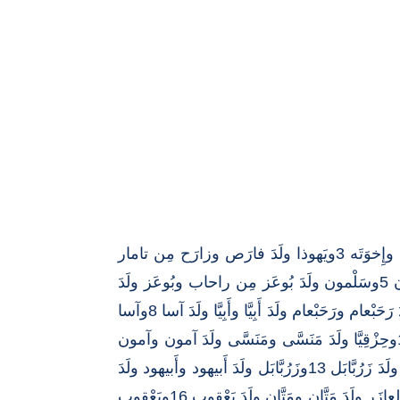
1 1نَسَبُ يَسوعَ المسيح اِبنِ داودَ ابنِ إِبْراهيم : 2إبْراهيم وَلَدَ إِسْحق وإِسْحق وَلَدَ يَعْقوب ويَعْقوب ولَدَ يَهوذا وإِخوَتَه 3ويَهوذا ولَدَ فارَص وزارَح مِن تامار
وفارَص ولَدَ حَصْرون وحَصْرون ولَدَ أَرام 4وأَرام ولَدَ عَميِّناداب وعَميِّناداب ولَدَ نَحْشون ونَحْشون ولَدَ سَلْمون 5وسَلْمون ولَدَ بُوعَز مِن راحاب وبُوعَز ولَدَ
عُوبيد مِن راعوت وعُوبيد ولَدَ يَسَّى 6ويَسَّى ولَدَ المَلِكَ داود وداود ولَدَ سُلَيمانَ مِن أَرمَلةِ أُورِيَّا 7وسُلَيمان ولَدَ رَحَبْعام ورَحَبْعام ولَدَ أَبِيَّا وأَبِيَّا ولَدَ آسا 8وآسا
ولَدَ يوشافاط ويوشافاط ولَدَ يورام ويورام ولَدَ عوزِيَّا 9وعوزِيَّا ولَدَ يُوتَام ويُوتَام ولَدَ آحاز وآحاز ولَدَ حِزْقِيَّا 10وحِزْقِيَّا ولَدَ مَنَسَّى ومَنَسَّى ولَدَ آمون وآمون
ولَدَ يوشِيَّا 11ويوشِيَّا ولَدَ يَكُنْيا وإخوَتَه عِندَ الجَلاءِ إِلى بابِل 12وبَعدَ الجَلاءِ إِلى بابِل يَكُنْيا ولَدَ شَأَلْتَئيل وشَأَلْتَئيل ولَدَ زَرُبَّابَل 13وزَرُبَّابَل ولَدَ أَبيهود وأَبيهود ولَدَ
أَلْياقيم وأَلْياقيم ولَدَ عازور 14وعازور ولَدَ صادوق وصادوق ولَدَ آخيم وآخيم ولَدَ أَلِيهود 15وأَلِيهود ولَدَ أَلِعازَر وأَلِعازَر ولَدَ مَتَّان ومَتَّان ولَدَ يَعْقوب 16ويَعْقوب