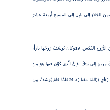
 ومِنَ الجَلاءِ إِلى بابِل إِلى المسيح أَربعةَ عشَرَ
18أَمَّا أَصلُ يسوعَ المسيح فكانَ أنَّ مَريمَ أُمَّه، لَمَّا كانَت مَخْطوبةً لِيُوسُف، وُجِدَت قَبلَ أَن يَتَساكنا حامِلاً مِنَ الرُّوحِ القُدُس. 19وكان يُوسُفُ زَوجُها باراًّ،
ريمَ إِلى بَيتِكَ. فإِنَّ الَّذي كُوِّنَ فيها هوَ مِنَ
22وكانَ هذا كُلُّه لِيَتِمَّ ما قالَ الرَّبُّ على لِسانِ النَّبِيّ: 23 ((ها إِنَّ العَذراءَ تَحْمِلُ فتَلِدُ ابناً يُسمُّونَه عِمَّانوئيل ))أَيِ ((اللهُ معَنا )). 24فلمَّا قامَ يُوسُفُ مِنَ