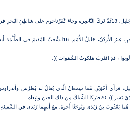
15 ((أَرضُ زَبولون وأَرضُ نَفْتالي طَريقُ البَحرِ، عِبرُ الأُردُنّ، جَل
فرأَى أَخَوَيْنِ هُما سِمعانُ الَّذي يُقالُ له بُطرُس وأَندَراوسُ أَخو