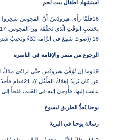
استشهاد أطفال بيت لحم
16فلَمَّا رأَى هيرودُسُ أَنَّ المَجوسَ سَخِروا
بِحَسَبِ الوَقْتِ الَّذي تَحقَّقَه مِنَ المَجوس. 17فتَّم ما قالَ الرَّبُّ على لِسانِ النَّبِيِّ إِرْمِيا:
18 ((صوتٌ سُمِعَ في الرَّامة بُكاءٌ ونَحيبٌ شَديد راحيلُ تبكي على بَنيها وقَد أَبَتْ أَن تَتَعزَّى لأَنَّهم زالوا عنِ الوُجود )).
الرجوع من مصر والإقامة في الناصرة
يَذهَبَ إِليها. فأُوحِيَ إِليه في الحُلم، فلجَأَ إِلى ناحِيَةِ الجَليل. 23وجاءَ مَدينةً يُقالُ لها النَّاصِرة فسَكنَ فيها، لِيَتِمَّ ما قيلَ عل
يوحنا يُعدُّ الطريق ليسوع
رسالة يوحنا في البرية