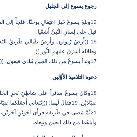
رجوع يسوع إلى الجليل
قيلَ على لِسانِ النَّبِيِّ أَشَعْيا:
وظِلالِه أَشرَقَ عليهمِ النُّور )).
17وبَدَأَ يسوعُ مِن ذلك الحِين يُنادي فيَقول: ((تُوبوا ، قدِ اقتَربَ مَلكوتُ السَّمَوات )).
دعوة التلاميذ الأوَّلين
18وكانَ يسوعُ سائراً على شاطِئِ بَحرِ الجَليل، 
صَيَّادَيْن. 19فقالَ لَهما: ((اِتْبَعاني أَجعَلْكما صَيَّادَيْ بَشر )). 20فتَركا الشِّباكَ مِن ذلك الحينِ وتَبِعاه.
وأَباهُما مِن ذلك الحينِ وتَبِعاه.