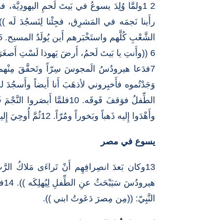
الشَّعْبِ كُلَّهم واستَخْبَرهم أَين يُولَدُ المسيح. 5فقالوا له: ((في بَيتَ لَحمِ اليَهودِيَّة، فقَد أُوحِيَ إِلى النَّبِيِّ فكَتب:
6 ((وأَنتِ يا بَيتَ لَحمُ، أَرضَ يَهوذا لَسْتِ أَصغَرَ وِلاياتِ يَهوذا فَمِنكِ يَخرُجُ الوالي الَّذي يَرْعى شَعْبي إِسرائيل )).
وأَهْدَوا إِليه ذَهباً وبَخوراً ومُرّاً. 12ثُمَّ أُوحِيَ إِليهِم في الحُلمِ أَلاَّ يَرجِعوا إِلى هيرودُس، فانصَرَفوا في طَريقٍ آخَرَ إِلى بِلادِهم.
يسوع في مصر
13وكان بَعدَ انصِرافِهِم أَنْ تَراءَى مَلاكُ الرّ
النَّبِيّ: ((مِن مِصرَ دَعَوتُ ابني )).