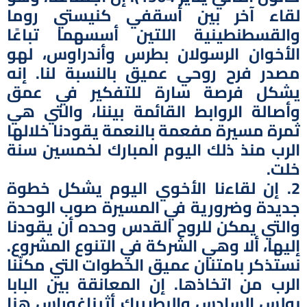
لقاء آخر بين أسقفي كنيستي روما
والقسطنطينية اللتين أسسهما تباعًا
الأخوان الرسولان بطرس وأندراوس، لهو
مصدر فرح روحي عميق بالنسبة لنا. إنه
يشكل فرصة سارة للتفكير في عمق
وأصالة الروابط القائمة بيننا، والتي هي
ثمرة مسيرة مفعمة بالنعمة يقودنا خلالها
الرب منذ ذلك اليوم المبارك لخمسين سنة
خلت.
2. إن لقاءنا الأخوي اليوم يشكل خطوة
جديدة وضرورية في المسيرة صوب الوحدة
والتي يمكن للروح القدس وحده أن يقودنا
إليها، ألا وهي الشركة في التنوع المشروع.
نستذكر بامتنان عميق الخطوات التي مكنّنا
الرب من اتخاذها. إن المعانقة بين البابا
بولس السادس والبطريرك أثيناغوراس هنا