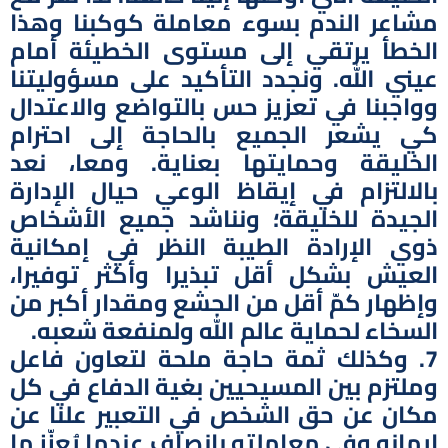
مشاعر الندم بسوء معاملة كوكبنا وهذا
الخطأ يرتقي إلى مستوى الخطيئة أمام
عيني الله. ونجدد التأكيد على مسؤوليتنا
وواجبنا في تعزيز حس بالتواضع والاعتدال
كي يشعر الجميع بالحاجة إلى احترام
الخليقة وحمايتها بعناية. ومعا، نعد
بالالتزام في إيقاظ الوعي حيال الإدارة
الجيدة للخليقة؛ ونناشد جميع الأشخاص
ذوي الإرادة الطيبة النظر في إمكانية
العيش بشكل أقل تبذيرا وأكثر توفيرا،
وإظهار كمّ أقل من الجشع ومقدار أكبر من
السخاء لحماية عالم الله ولمنفعة شعبه.
7. وكذلك ثمة حاجة ملحة لتعاون فاعل
وملتزم بين المسيحيين بغية الدفاع في كل
مكان عن حق الشخص في التعبير علنا عن
إيمانه وفي معاملته بإنصاف عندما يُعزّز ما