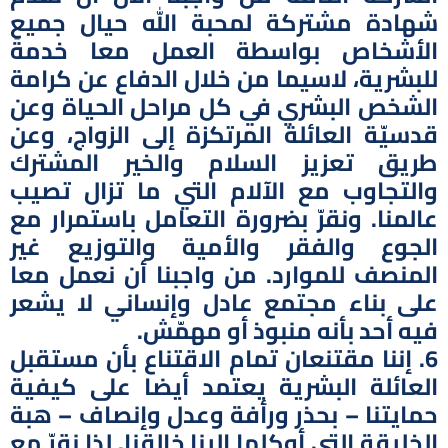
شهادة مشتركة لمحبة الله حيال جميع
الأشخاص بواسطة العمل معا خدمةً
للبشرية، لاسيما من خلال الدفاع عن كرامة
الشخص البشري في كل مراحل الحياة وعن
قدسيّة العائلة المرتكزة إلى الزواج، وعن
طريق تعزيز السلام والخير المشترك
والتجاوب مع الآلام التي ما تزال تصيب
عالمنا. ونقرّ بضرورة التعامل باستمرار مع
الجوع والفقر والأمية والتوزيع غير
المنصف للموارد. من واجبنا أن نعمل معا
على بناء مجتمع عادل وإنساني لا يشعر
فيه أحد بأنه منبوذ أو مهمّش.
6. إننا مقتنعان تمام الاقتناع بأن مستقبل
العائلة البشرية يعتمد أيضا على كيفية
حمايتنا – بحذر ورأفة وعدل وإنصاف – هبة
الخليقة التي أوكلها إلينا خالقنا. لذا نقرّ مع