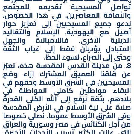
تواصل المسيحية تقديمه للمجتمع
والثقافة المعاصرين. في هذا الخصوص،
ندعو جميع المسيحيين إلى تعزيز حوار
أصيل مع اليهودية، الإسلام والتقاليد
الدينية الأخرى. فاللامبالاة والجهل
المتبادل يؤديان فقط إلى غياب الثقة
وحتى إلى الصراع، لسوء الحظ.
8. من مدينة القدس المقدسة هذه، نعبّر
عن قلقنا العميق المشترك إزاء وضع
المسيحيين في الشرق الأوسط وحقهم في
البقاء مواطنين كاملي المواطنة في
بلادهم. بثقة نرفع إلى الله الكلي القدرة
صلاة على نية السلام في الأرض المقدسة
وفي الشرق الأوسط عموما. نصلي خصوصا
من أجل الكنائس في مصر وسورية والعراق
التي عانت الكثير بسبب الأحداث الأخيرة.