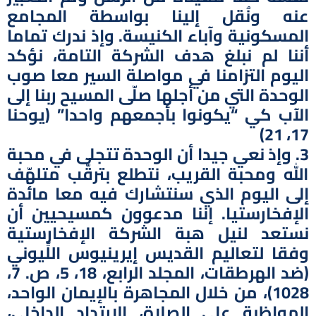
عنه ونُقل إلينا بواسطة المجامع
المسكونية وآباء الكنيسة. وإذ ندرك تماما
أننا لم نبلغ هدف الشركة التامة، نؤكد
اليوم التزامنا في مواصلة السير معا صوب
الوحدة التي من أجلها صلّى المسيح ربنا إلى
الآب كي “يكونوا بأجمعهم واحدا” (يوحنا
17، 21)
3. وإذ نعي جيدا أن الوحدة تتجلى في محبة
الله ومحبة القريب، نتطلع بترقّب متلهّف
إلى اليوم الذي سنتشارك فيه معا مائدة
الإفخارستيا. إننا مدعوون كمسيحيين أن
نستعد لنيل هبة الشركة الإفخارستية
وفقا لتعاليم القديس إيرينيوس اللِّيوني
(ضد الهرطقات، المجلد الرابع، 18، 5، ص. 7،
1028)، من خلال المجاهرة بالإيمان الواحد،
المواظبة على الصلاة، الارتداد الداخلي،