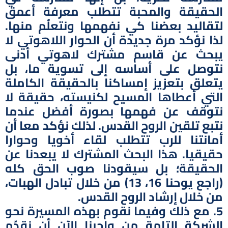
الحقيقة والمحبة تتطلب معرفة أعمق
لتقاليد بعضنا كي نفهمها ونتعلّم منها.
لذا نؤكد مرة جديدة أن الحوار اللاهوتي لا
يبحث عن قاسم مشترك لاهوتي أدنى
نتوصل على أساسه إلى تسوية ما، بل
يتعلق بتعزيز إمساكنا بالحقيقة الكاملة
التي أعطاها المسيح لكنيسته، حقيقة لا
نتوقف عن فهمها بصورة أفضل عندما
نتبع تلقين الروح القدس. لذلك نؤكد معا أن
أمانتنا للرب تتطلب لقاء أخويا وحوارا
حقيقيا. هذا البحث المشترك لا يبعدنا عن
الحقيقة؛ بل سيقودنا صوب الحق كله
(راجع يوحنا 16، 13) من خلال تبادل الهبات،
من خلال إرشاد الروح القدس.
5. مع ذلك وفيما نقوم بهذه المسيرة نحو
الشركة التامة من واجبنا الآن أن نقدّم