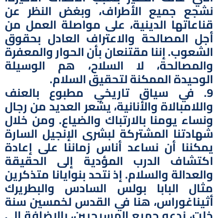
نشجع جميع الأطراف، وبغض النظر عن
قناعاتها الدينية، على مواصلة العمل من
أجل المصالحة والاعتراف العادل بحقوق
الشعوب. إننا مقتنعان بأن الحوار والمعفرة
والمصالحة، لا السلاح، هم الوسيلة
الوحيدة الممكنة لتحقيق السلام.
9. في سياق تاريخي مطبوع بالعنف
واللامبالاة والأنانية، يشعر العديد من رجال
ونساء يومنا بالارتباك والضياع. ومن خلال
شهادتنا المشتركة لبشرى الإنجيل السارة
يمكننا أن نساعد أناس زماننا على إعادة
اكتشاف الدرب المؤدية إلى الحقيقة
والعدالة والسلام. إذ نتحد بنوايانا متذكرين
مثال البابا بولس السادس والبطريرك
أثيناغوراس، هنا في القدس لخمسين سنة
خلت، ندعو جميع المسيحيين، بالإضافة إلى