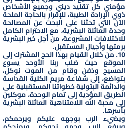
مؤمني كل تقليد ديني وجميع الأشخاص
ذوي الإرادة الطيبة، للإقرار بالحاجة الملحة
الآن التي تحثنا على البحث عن المصالحة
وحدة العائلة البشرية، مع الاحترام الكامل
للاختلافات المشروعة، من أجل خير البشرية
برمتها وأجيال المستقبل.
10. من خلال القيام بهذا الحج المشترك إلى
الموقع حيث صُلب ربنا الأوحد يسوع
المسيح ودُفن وقام من الموت نوكل،
بتواضع، إلى شفاعة مريم الكلية القداسة
والدائمة البتولية خطواتنا المستقبلية على
الطريق المؤدية إلى تمام الوحدة، موكلين
إلى محبة الله اللامتناهية العائلة البشرية
بأسرها.
ويضيء الرب بوجهه عليكم ويرحمكم،
ويرفع الرب وجهه نحوكم. ويمنحكم