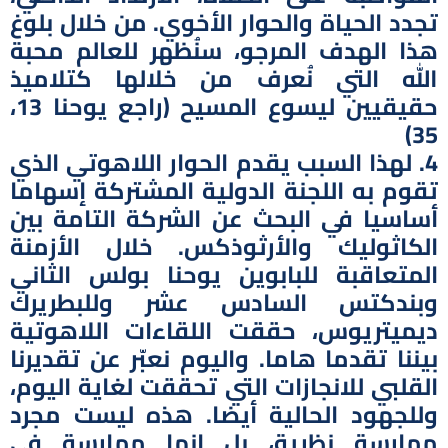
تجدد الحياة والحوار الأخوي. من خلال بلوغ
هذا الهدف المرجو، سنُظهر للعالم محبة
الله التي نُعرف من خلالها كتلاميذ
حقيقيين ليسوع المسيح (راجع يوحنا 13،
35)
4. لهذا السبب يقدم الحوار اللاهوتي الذي
تقوم به اللجنة الدولية المشتركة إسهاما
أساسيا في البحث عن الشركة التامة بين
الكاثوليك والأرثوذكس. خلال الأزمنة
المتعاقبة للبابوين يوحنا بولس الثاني
وبندكتس السادس عشر وللبطريرك
ديميتريوس، حققت اللقاءات اللاهوتية
بيننا تقدما هاما. واليوم نعبّر عن تقديرنا
القلبي للانجازات التي تحققت لغاية اليوم،
وللجهود الحالية أيضا. هذه ليست مجرد
ممارسة نظرية، بل إنها ممارسة في