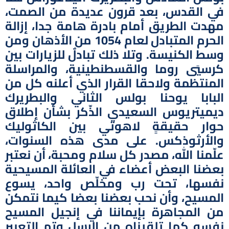
في القدس، بعد قرون عديدة من الصمت،
مهدت الطريق أمام بادرة هامة جدا، إزالة
الحرم المتبادل لعام 1054 من الأذهان ومن
وسط الكنيسة. وتلا ذلك تبادلٌ للزيارات بين
كرسيَي روما والقسطنطينية، والمراسلة
المنتظمة ولاحقا القرار الذي أعلنه كل من
البابا يوحنا بولس الثاني والبطريرك
ديميتريوس السعيدي الذّكر بشأن إطلاق
حوار حقيقةٍ لاهوتي بين الكاثوليك
والأرثوذكس. على مدى هذه السنوات،
علّمنا الله، مصدر كل سلام ومحبة، أن نعتبر
بعضنا البعض أعضاء في العائلة المسيحية
نفسها، تحت رب ومخلّص واحد، يسوع
المسيح، وأن نحب بعضنا بعضا كيما نتمكن
من المجاهرة بإيماننا في إنجيل المسيح
نفسه كما تلقيناه من الرسل وتم التعبير