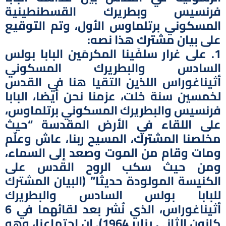
فرنسيس وبطريرك القسطنطينية
المسكوني برتلماوس الأول، وتم التوقيع
على بيان مشترك هذا نصه:
1. على غرار سلفَينا المكرمَين البابا بولس
السادس والبطريرك المسكوني
أثيناغوراس اللذين التقيا هنا في القدس
لخمسين سنة خلت، عزمنا نحن أيضا، البابا
فرنسيس والبطريرك المسكوني برتلماوس،
على اللقاء في الأرض المقدسة “حيث
مخلصنا المشترك، المسيح ربنا، عاش وعلّم
ومات وقام من الموت وصعد إلى السماء،
ومن حيث سكب الروح القدس على
الكنيسة المولودة حديثا” (البيان المشترك
للبابا بولس السادس والبطريرك
أثيناغوراس، الذي نُشر بعد لقائهما في 6
كانون الثاني يناير 1964). إن اجتماعنا، وهو