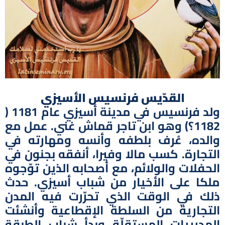
القدّيس فرنسيس الأسيزي
ولد فرنسيس في مدينة أسيزي عام 1181 (
1182؟) وهو ابن تاجر قماش غني. عمل مع
والده، عُرف بلطفه وأنسه ومهارته في
التجارة. كسب مالا وفيرا، أنفقه بجنون في
الحفلات والولائم، مع أصحابه الذين توّجوه
ملكا على الأخيار من شباب أسيزي. حدث
ذلك في الوقت الذي تحرّرت فيه المدن
التجارية من السلطة الإقطاعية وأنشئت
المديريات المستقلّة وبدأ شباب الطبقة