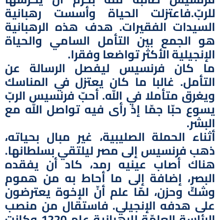
للربّ.فاعتزلت الحياة وأسست رهبانية
السيدات الفقيرات. هدف هذه الرهبانية
هو الجمع بين التأمل السامي والحياة
الإنجيلية الأكثر تواضعا وفقرا.
ما كان فرنسيس ليفصل الرسالة عن
التأمل. غالبا ما كان يعتزل في المناسك
ويغرق متأملا في الله. أحبّ فرنسيس الربّ
يسوع حبّا جمّا إذ رأى فيه تواصل الله مع
البشر.
أثناء الحملة الصليبية، غير مبال بحياته،
ذهب فرنسيس إلى مصر ليلتقي بسلطانها.
هناك أصاب عينيه رمد، كاد أن يفقده
البصر، إضافة إلى ما أحاط به من هموم
وشكّ وحزن، لمّا علم أنّ الإخوة يعترضون
على هدفه الإنجيلي. فاستقال من منصب
الرئاسة العامّة للرهبانية عام 1220 وكانت