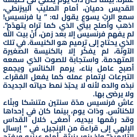
القديس دميان، أمام الصليب البيزنطي،
سمع الربّ يسوع يقول له: ” يا فرنسيس!
اذهب وأصلح بيتي الذي كما تراه يتهدّم”.
لم يفهم فرنسيس إلا بعد زمن، أنّ بيت الله
الذي يحتاج إلى ترميم هو الكنيسة. في تلك
الآونة، لم يفكّر إلا بالكنيسة الصغيرة
المتهدمة. واستجابة للصوت الذي سمعه
أصبح عامل بناء، يرمم الكنائس ويجمع
التبرعات لإتمام عمله كما يفعل الفقراء.
نبذه والده لأنه لا يحبّذ نمط حياته الجديدة
ولا يرضى بها.
عاش فرنسيس مدّة سنتين متنسّكا وبنّاء
للكنائس. وذات يوم، بينما كان في إحداها
وقد رمّمها بيديه، أصغى خلال القداس
الإلهي إلى قراءة من الإنجيل، في ” إرسال
التلاميذ” وإذ بنور ينبثق أمام عينيه ويفتح