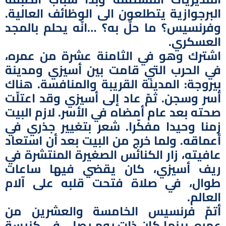
البرجوازية يتطلعون الى الوظائف العالية.
وفرنسيس؟ ما حلّ به؟ …انّه يحلم بالمجد
العسكري.
اشترك وهو في الثامنة عشرة من عمره،
في الحرب التي قامت بين أسيزي ومدينة
بيروجة: المدينة القريبة والمنافسة. هناك
أسر وسجن. ثمّ عاد إلى أسيزي وقد اعتلّت
صحته بعد عام أمضاه في الأسر. لازم البيت
زمنا وحيدا مفكّرا. شعر بتغيير جذري في
أعماقه. ولما خرج من البيت بعد أن استعاد
عافيته، زار الكنائس الصغيرة المنتشرة في
ريف أسيزي، كان يقضي فيها ساعات
طوال، في صلاة فتحت قلبه على آلام
العالم.
أتمّ فرنسيس الخامسة والعشرين من
عمره. بينما كان ذات يوم يصلي في كنيسة