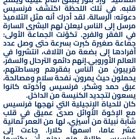
قلبه. في تلك اللحظة اكتشف فرنسيس
دعوته: الرسالة. لقد أدرك أنه مثل التلاميذ
مرسل إلى الناس ليعلن لهم البشرى السارة
في الفقر والفرح. تكوّنت الجماعة الأولى:
جماعة صغيرة كبرت بسرعة حتى وصل عدد
أفرادها إلى بضعة من الآلاف، انتشروا في
العالم الأوروبي.إنهم دائمو الترحال والسفر،
قريبون من الناس بفقرهم وبساطتهم،
يحملون حيث يمرون، نفحة سلام ومصالحة،
عبق حمد وشكر. فرنسيس وأخوته كانوا
يسعون لتجديد الكنيسة من الداخل.
كان للحياة الإنجيلية التي نهجها فرنسيس
مع الإخوة الأوائل صدى عميق في قلب
شابة نبيلة من أسيزي، لها من العمر ثمانية
عشر عاما، اسمها كلارا. جاءت إلى
فرنسيس طالبة منه بحزم أن يكرّسها