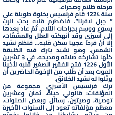
مرحلة ظلام وصحراء.
سنة 1224 قام فرنسيس بخلوة طويلة على
” جبل لافرنا”، فاضطرم قلبه بحبّ الربّ
يسوع ووسِم بجراحات الآلام. ثمّ عاد بعدها
إلى أسيزي وقد أنهكته العلل والمشقّات،
إلا أنّ فرحا عجيبا سكن قلبه… فنظم نشيد
الشمس. وهو نشيد يترك فيه الخليقة
كلّها تشاركه صلاته ومديحه. في 3 تشرين
الأول 1226 فتح الفقير الصغير قلبه لأخينا
الموت بعد أن طلب من الإخوة الحاضرين أن
يرتّلوا له نشيد الخلائق.
ترك فرنسيس الأسيزي مجموعة من
المؤلفات: قانوني حياة، ثمان وعشرين
توصية، وصيتين، رسائل وبعض الصلوات.
معظم مؤلفاته تعود إلى السنوات الأخيرة
من حياته. يشاركنا من خلالها بخبرته