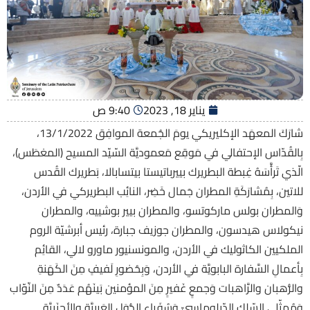
يناير 18, 2023
9:40 ص
شارَكَ المعهَد الإكليريكي يومَ الجُمعة الموافِق 13/1/2022،
بِالقُدّاس الإحتفالي في مَوقِع مَعموديَّة السّيّد المسيح (المغطَس)،
الّذي تَرأَّسَهُ غِبطة البطريرك بييرباتيستا بيتسابالا، بَطريرك القُدس
للاتين، بِمُشارَكَةِ المطران جَمال خَضِر، النائِب البطريركي في الأردن،
وَالمطران بولس ماركوتسو، والمطران بيير بوشييه، والمطران
نيكولاس هيدسون، والمطران جوزيف جبارة، رئيس أبرشيّة الروم
الملكيين الكاثوليك في الأردن، والمونسنيور ماورو لالي، القائِم
بِأعمالِ السَّفارة البابويَّة في الأردن، وَبِحُضورِ لَفيفٍ مِنَ الكَهَنةِ
والرُّهبان والرَّاهبات وَجمعٍ غَفيرٍ مِنَ المؤمنين بَينَهُم عَدَدٌ مِنَ النّوّاب
وَمُمثّلي السّلك الدّبلوماسيّ وَسُفَراء الدُّوَل العَربيَّة والأجنَبيَّة.