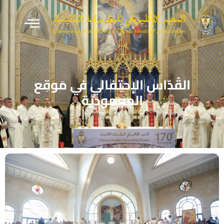
القُدّاس الإحتفالي في مَوقِع
المعموديَّة