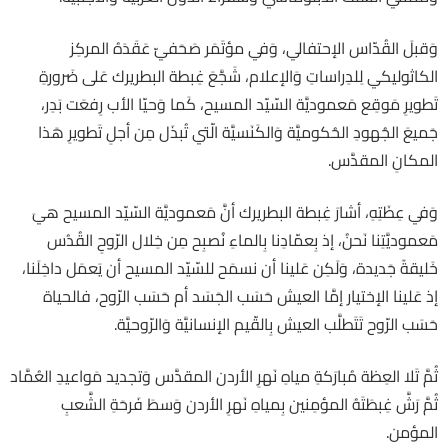
وَقبلَ القُدّاس الإحتفالي، وَفي مؤتَمَر صَحَفيّ عَقَدَهُ المركِز
الكاثوليكي لِلدِراساتِ وَالإعلام، شَجَّعَ غِبطة البطريرك عَلى ضَرورةِ
تَطويرِ مَوقِع مَعموديَّة السّيّد المسيح، كَما وَحيّا الأب رِفعَت بَدِر،
جَميعَ الجُهودِ الحُكوميَّة وَالكَنَسيَّة الّتي تُبذَل مِن أجلِ تَطويرِ هَذا
المكانِ المقدَّس.
وَفي عِظَتِهِ، أشارَ غِبطة البطريرك أنَّ مَعموديَّة السّيّد المسيح هيَ
مَعموديَّتِنا نَحنُ، إذ بِعمّادِنا بِالماءِ نُصبِح مِن خِلال الرّوحِ القُدُس
خَليقةً جَديدة، وَلَكِن عَلينا أن نسمَح للسّيّد المسيح أن يَعمَل داخِلَنا،
إذ عَلينا الإختيار إمَّا العيش حَسَب الجَسَد أم حَسَب الرّوح، فالحياة
حَسَب الرّوح تَتَطلَّب العيش بِالقّيم الإنسانيَّة وَالرّوحيَّة.
ثُمَّ تَلا العِظة مُبارَكةِ مياهِ نَهرِ الأردن المقدَّس وَتجديد مَواعيدِ العُمَّاد
ثُمَّ رَشَّ غِبطَتَهُ المؤمِنين بِمياهِ نَهرِ الأردن وَسطَ فَرحَةِ الشَّعبِ
المؤمن.