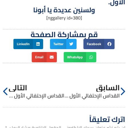
الأول.
ولسنين عديدة يا أبونا
[nggallery id=380]
قم بمشاركة الصفحة
LinkedIn
Twitter
Facebook
Email
WhatsApp
السابق
التالي
القداس الإحتفالي الأول للأب بهاء اسطفان
القداس الإحتفالي الأول للأب فارس سرياني
اترك تعليقاً
لن يتم نشر عنوان بريدك الإلكتروني.
الحقول الإلزامية مشار إليها بـ
*