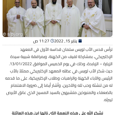
يناير 15, 2022
11:27 ص
ترأس قدس الأب لويس سلمان قداسه الأول في المعهد
الإكليريكي، بمشاركة لفيف من الكهنة، وبمرافقة شبيبة سيدة
الزيارة – الزبابدة، وذلك في يوم الخميس الموافق 13/01/2022.
حيث شكر الأب لويس في عظته المعهد الإكليريكي ممثلاً بالأب
الرئيس والآباء الكهنة والراهبات وطلاب الإكليريكية، على ما قدمه
له من تنشئة وحب لله والآخرين، وأشار أيضا إلى ضرورة الاهتمام
بالضعفاء والمنبوذين متشبهين بالسيد المسيح الذي عانق الأبرص
ليبرئه.
نشكر الله على هذه النعمة التي نالها ابن هذه العائلة