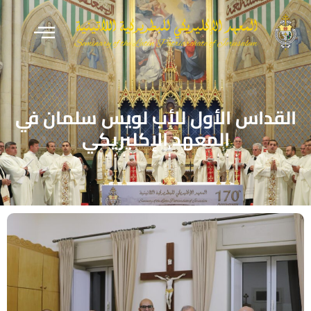
القداس الأول للأب لويس سلمان في
المعهد الإكليريكي