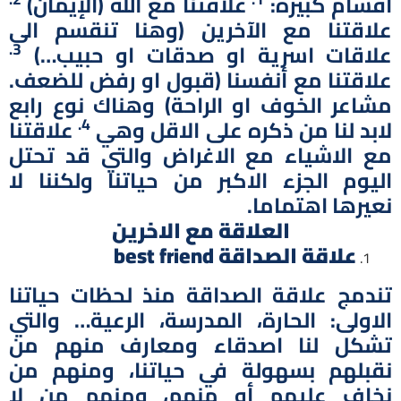
اقسام كبيرة:
علاقتنا مع الله (الإيمان)
علاقتنا مع الآخرين (وهنا تنقسم الى
3.
علاقات اسرية او صدقات او حبيب…)
علاقتنا مع أنفسنا (قبول او رفض للضعف.
مشاعر الخوف او الراحة) وهناك نوع رابع
4.
لابد لنا من ذكره على الاقل وهي
علاقتنا
مع الاشياء مع الاغراض والتي قد تحتل
اليوم الجزء الاكبر من حياتنا ولكننا لا
نعيرها اهتماما.
العلاقة مع الاخرين
علاقة الصداقة
best friend
تندمج علاقة الصداقة منذ لحظات حياتنا
الاولى: الحارة، المدرسة، الرعية… والتي
تشكل لنا اصدقاء ومعارف منهم من
نقبلهم بسهولة في حياتنا، ومنهم من
نخاف عليهم أو منهم، ومنهم من لا