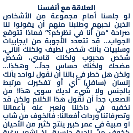
العلاقة مع أنفسنا
لو جلسنا أمام مجموعة من الأشخاص
الذين نحبهم وطلبنا منهم أن يقولوا لنا
صراحة “من أنا في نظركم؟” فماذا تتوقع
الجواب… قد تتعدد الأجوبة من ايجابيات
وسلبيات بأنك شخص لطيف ولكنك أناني،
شخص محبوب ولكنك قاسي، شخص
مضحك ولكنك حساس جداً… وهكذا…
ولكن هل خطر في بالنا أن نقول لواحد بأنك
إنسان (سافل) أي أو تفكيرك مرتبط
بالجنس ولا شيء لديك سوى هذا! من
الصعب جداً أن نقول هذا الكلام ولكن قد
نخفيه في داخلنا ونعبر عنه بأعمالنا
وتصرفاتنا وردات أفعالنا: فالخوف من شاب
او صبية في عمر كبير ينتج كثير من الأحيان
كخوف من ناحية جنسية، إذ نشعر برغبة