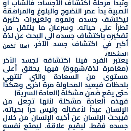
وتبدأ مرحلة اكتشاف الأجساد: فالشاب او
الصبية بدأ عمر النضوج والبلوغ والمراهقة
ليكتشف جسده ونموه وتغييرات كثيرة
تطرأ على حياته. وسرعان ما ينتقل من
تفكيره باكتشاف جسده الى البحث عن لذة
أكبر في اكتشاف جسد الآخر.
(هنا تكمن
المشكلة).
يعتبر الفرد فينا اكتشافه لجسد الآخر
(مغامرة لذة/شهوة) فيها يحقق أعلى
مستوى من السعادة والتي تنتهي
بلحظات فيعيد المحاولة مرة اخرى وهكذا
حتى يقع ضمن مشكلة (العادة السرية)
فهذه العادة مشكلة لأنها تجعل من
الإنسان عبداً لأعضائه وليس حراً بحياته،
فيبحث الإنسان عن أخيه الإنسان من خلال
جسده فقط. ليقيم علاقة. ليمتع نفسه