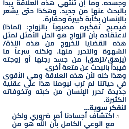
وجسده. وما إن تنتهي هذه العلاقة يبدأ
بالبحث عنها من جديد. وهكذا حتى يشعر
بالإنسان بكآبة كبيرة وحقارة.
فيصبح تفكيره مصبوباً بالزواج: (لماذا)
لاعتقاده بأن الزواج هو الحل الأمثل لمثل
هذه القضايا للخروج من هذه اللذة/
الشهوة والتحرر منها. ولكنه سرعاً ما
(يزهق/تزهق) من جسد رجلها أو زوجته
فيبدأ بالبحث عن متعة أخرى.
وهذا كله لأن هذه العلاقة وهي الأقوى
في حياتنا لم تربَ ليومنا هذا على عقلية
جديدة تحرر الإنسان من كبته وتخوفاته
الكثيرة.
لنفكر سوية…
اكتشاف أجسادنا أمر ضروري ولكن
مع الوعي الكامل بأن الله هو من