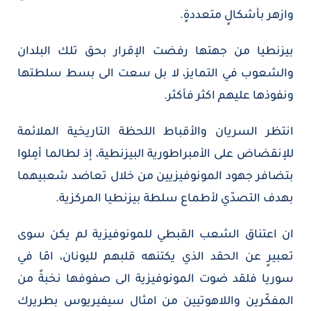
وازهر بأشكالٍ متعددةٍ.
بيزنطيا من جهتها رفضت الإقرار بحق تلك البلدان
والشعوب في التمايز، لا بل سعت الى بسط سلطتها
ونفوذها عليهم اكثر فأكثر.
انتظر السريان والأقباط اللحظة التاريخية الملائمة
للإنقضاض على الأمبراطورية البيزنطية، إذ لطالما أمِلوا
بتضافر جهود المونوفيزيين من خلال تعاضد شعبيهما
بهدف التصدّي لأطماع سلطة بيزنطيا المركزية.
ان اعتناق الشعب القبطي للمونوفيزية لم يكن سوى
تعبيرٍ عن الحقد الذي يكتنهه قلبهم لليونان، امّا في
سوريا فلقد ضوت المونوفيزية الى صفوفها نخبةً من
المفكّرين واللاهوتيين من امثال سيفيريوس بطريرك