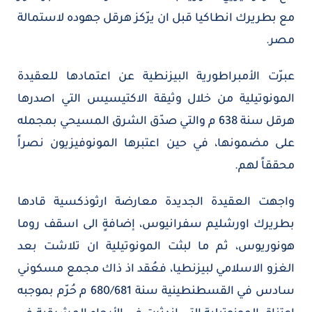
مع بطريرك انطاكيا قبل ان يرّكز هرقل جهوده لاستمالة
مصر.
عبرّت الأمبراطورية البيزنطية عن اعتمادها للعقيدة
المونوتيلية من خلال وثيقة الاكتيسيس التي اصدرها
هرقل سنة 638 م والتي صدّق الشرق المسيحي بمجمله
على مضمونها، في حين اعتبرها المونوفيزيون نصراً
محققاً لهم.
واجهت العقيدة الجديدة معارضة ارثوذكسية قادها
بطريرك اورشليم سفرانيوس، إضافةٍ الى اسقف روما
هونوريوس، ثم ما لبثت المونوتيلية ان تلاشت بعد
الغزو الاسلامي لبيزنطيا، فعُقد اذ ذاك مجمع مسكوني
سادس في القسطنطينية سنة 680/681 م حُرّم بموجبه