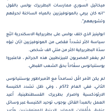
ميخائيل السوري ممارسات البطريرك بولس بالقول
“انه كان يرمي بالمونوفيزيين بالمياه الساخنة لحرقهم
وتشويههم”.
ابولينيز الذي خلف بولس على بطريركية الاسكندرية اتبّع
سياسة اكثر تشدداً فقضى من المونوفيزيين ابّان تبؤه
سدّة البطريركية اكثر من مئتي الف شخص.
لم يغفر المصريون للبيزنطيين هذه الجرائم ، فاعتبروا
يوستنيانوس سفّاحاً بحق الشعب القبطي.
لم يكن الأمر اقّل تسامحاً مع الأمبراطور يوستنيانوس
الثاني، ففي العام 572م ، وفي ظل تشدد الكنيسة
الارثوذكسية واصرار بطريرك القسطنطينية، اُعيد
العمل بالمبدأ القائل بوجوب توحيد الكنيسة عبر وسائل
عنفية، فأُقفلت المعابد الدينية للمونوفيزيين واُعيد