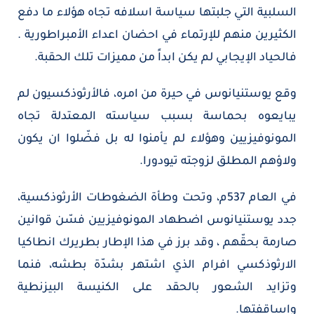
السلبية التي جلبتها سياسة اسلافه تجاه هؤلاء ما دفع
الكثيرين منهم للإرتماء في احضان اعداء الأمبراطورية .
فالحياد الإيجابي لم يكن ابداً من مميزات تلك الحقبة.
وقع يوستنيانوس في حيرة من امره، فالأرثوذكسيون لم
يبايعوه بحماسة بسبب سياسته المعتدلة تجاه
المونوفيزيين وهؤلاء لم يأمنوا له بل فضّلوا ان يكون
ولاؤهم المطلق لزوجته تيودورا.
في العام 537م، وتحت وطأة الضغوطات الأرثوذكسية،
جدد يوستنيانوس اضطهاد المونوفيزيين فسّن قوانين
صارمة بحقّهم ، وقد برز في هذا الإطار بطريرك انطاكيا
الارثوذكسي افرام الذي اشتهر بشدّة بطشه، فنما
وتزايد الشعور بالحقد على الكنيسة البيزنطية
واساقفتها.