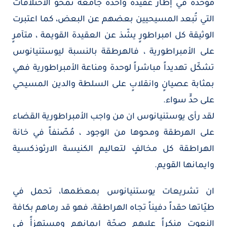
موحّدةً في إطار عقيدة واحدة جامعة تمحو الاختلافات
التي تُبعد المسيحيين بعضهم عن البعض، كما اعتبرت
الوثيقة كل امبراطورٍ يشّذ عن العقيدة القويمة ، متآمرٍ
على الأمبراطورية ، فالهرطقة بالنسبة ليوستنيانوس
تشكّل تهديداً مباشراً لوحدة ومناعة الأمبراطورية فهي
بمثابة عصيانٍ وانقلابٍ على السلطة والدين المسيحي
على حدٍّ سواء.
لقد رأى يوستنيانوس ان من واجب الأمبراطورية القضاء
على الهرطقة ومحوها من الوجود ، مُصّنفاً في خانة
الهراطقة كل مخالفٍ لتعاليم الكنيسة الارثوذكسية
وايمانها القويم.
ان تشريعات يوستنيانوس بمعظمها، تحمل في
طيّاتها حقداً دفيناً تجاه الهراطقة، فهو قد رماهم بكافة
النعوت منكراً عليهم صحّة ايمانهم ومستهزأً في