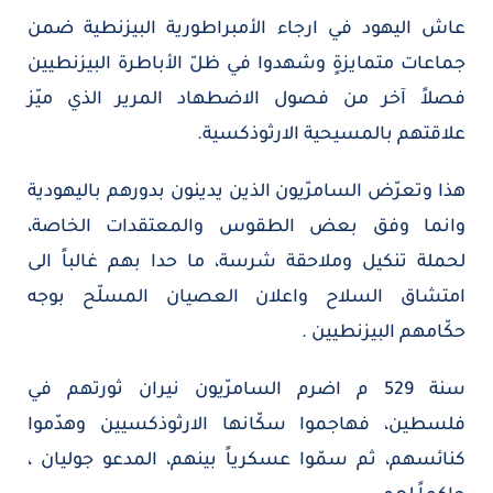
عاش اليهود في ارجاء الأمبراطورية البيزنطية ضمن
جماعات متمايزةٍ وشهدوا في ظلّ الأباطرة البيزنطيين
فصلاً آخر من فصول الاضطهاد المرير الذي ميّز
علاقتهم بالمسيحية الارثوذكسية.
هذا وتعرّض السامرّيون الذين يدينون بدورهم باليهودية
وانما وفق بعض الطقوس والمعتقدات الخاصة،
لحملة تنكيل وملاحقة شرسة، ما حدا بهم غالباً الى
امتشاق السلاح واعلان العصيان المسلّح بوجه
حكّامهم البيزنطيين .
سنة 529 م اضرم السامرّيون نيران ثورتهم في
فلسطين، فهاجموا سكّانها الارثوذكسيين وهدّموا
كنائسهم، ثم سمّوا عسكرياً بينهم، المدعو جوليان ،