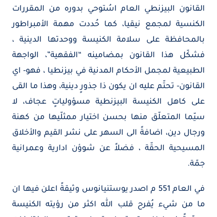
القانون البيزنطي العام اسُتوحي بدوره من المقررات
الكنسية لمجمع نيقيا، كما حُددت مهمة الأمبراطور
بالمحافظة على سلامة الكنيسة ووحدتها الدينية ،
فشكّل هذا القانون بمضامينه “الفقهية”، الواجهة
الطبيعية لمجمل الأحكام المدنية في بيزنطيا ، فهو- اي
القانون- تحتّم عليه ان يكون ذا جذورٍ دينية، وهذا ما القى
على كاهل الكنيسة البيزنطية مسؤولياتٍ عجاف، لا
سيّما المتعلّق منها بحسن اختيار ممثلّيها من كهنة
ورجال دين، اضافةً الى السهر على نشر القيم والأخلاق
المسيحية الحقّة ، فضلاً عن شوؤن ادارية وعمرانية
جمّة.
في العام 551 م اصدر يوستنيانوس وثيقةً اعلن فيها ان
ما من شيء يُفرح قلب الله اكثر من رؤيته الكنيسة