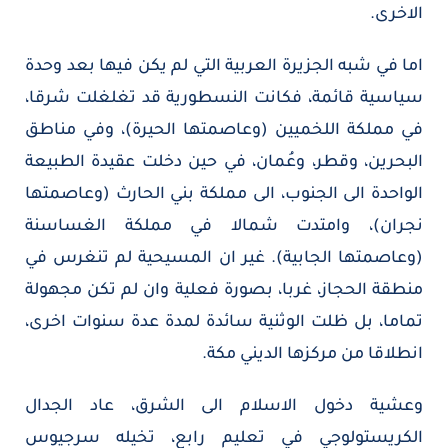
الاخرى.
اما في شبه الجزيرة العربية التي لم يكن فيها بعد وحدة
سياسية قائمة، فكانت النسطورية قد تغلغلت شرقا،
في مملكة اللخميين (وعاصمتها الحيرة)، وفي مناطق
البحرين، وقطر، وعُمان، في حين دخلت عقيدة الطبيعة
الواحدة الى الجنوب، الى مملكة بني الحارث (وعاصمتها
نجران)، وامتدت شمالا في مملكة الغساسنة
(وعاصمتها الجابية). غير ان المسيحية لم تنغرس في
منطقة الحجاز، غربا، بصورة فعلية وان لم تكن مجهولة
تماما، بل ظلت الوثنية سائدة لمدة عدة سنوات اخرى،
انطلاقا من مركزها الديني مكة.
وعشية دخول الاسلام الى الشرق، عاد الجدال
الكريستولوجي في تعليم رابع، تخيله سرجيوس