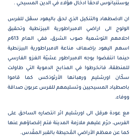
يوستنيانوس لاحقاً ادخال هؤلاء في الدين المسيحي .
ان الاضطهاد والتنكيل الذي لحق باليهود سهّل للفرس
الولوج الى اراضي الامبراطورية البيزنطية وتحقيق
احلامهم التوسّعية صوب الشرق، ففي العام 613م
اسهم اليهود بإضعاف مناعة الامبراطورية البيزنطية
حينما انتفضوا بوجه الامبراطور عشيّة الغزو الفارسي
للمنطقة، فانخرطوا في المذابح الدموية التي طاولت
سكّان اورشليم ورهبانها الأرثوذكس كما قاموا
باصطياد المسيحيين وتسليمهم للفرس عربون صداقة
ووفاء.
مع عودة هرقل الى اورشليم اثر انتصاره الساحق على
الفرس، حرّم عليهم ملازمة المدينة فتم إقصاؤهم عنها
كما عن معظم الأراضي المُحيطة بالقبر المقّدس.