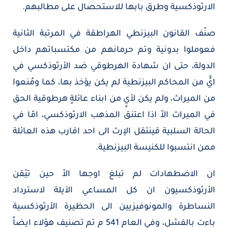
الارثوذكسية وطرق بابها للاستحصال على مطالبهم.
صنّف القانون البيزنطي الهراطقة في المرتبة الثانية
فعوملوا بدونية وتم حرمانهم من مكتسباتهم داخل
الدولة، حتى ان شهادة الهرطوقي ضد الأرثوذكسي في
ايٍّ من المحاكم البيزنطية لم يكن يؤخذ بها، كما ومُنعوا
من الميراث، ولم يكن لأيٍ من ابناء عائلةٍ هرطوقية الحق
في الميراث الاّ اذا اعتنق المذهب الارثوذكسي، امّا في
الحالة السلبية قينتقل الإرث الى احد اقارب هذه العائلة
ممن انتسبوا للكنيسة البيزنطية.
ان الاضطهادات لم تبلغ اوجها الاّ حين تيّقن
الأرثوذكسيون ان كل المساعي الآيلة لاسترداد
النساطرة والمونوفيزيين الى الحظيرة الأرثوذكسية
باءت بالفشل، وفي العام 541 م تم تصنيف هؤلاء ايضاً