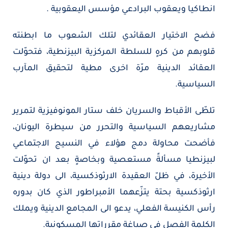
انطاكيا ويعقوب البرادعي مؤسس اليعقوبية .
فضح الاختيار العقائدي لتلك الشعوب ما ابطنته
قلوبهم من كرهٍ للسلطة المركزية البيزنطية، فتحوّلت
العقائد الدينية مرّة اخرى مطية لتحقيق المآرب
السياسية.
تلطّى الأقباط والسريان خلف ستار المونوفيزية لتمرير
مشاريعهم السياسية والتحرر من سيطرة اليونان،
فأضحت محاولة دمج هؤلاء في النسيج الاجتماعي
لبيزنطيا مسألةً مستعصية وبخاصةٍ بعد ان تحوّلت
الأخيرة، في ظلّ العقيدة الارثوذكسية، الى دولة دينية
ارثوذكسية بحتة يتزّعهما الأمبراطور الذي كان بدوره
رأس الكنيسة الفعلي، يدعو الى المجامع الدينية ويملك
الكلمة الفصل في صياغة مقرراتها المسكونية.