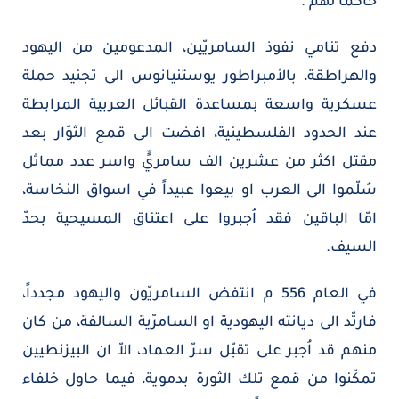
حاكماً لهم .
دفع تنامي نفوذ السامريّين، المدعومين من اليهود
والهراطقة، بالأمبراطور يوستنيانوس الى تجنيد حملة
عسكرية واسعة بمساعدة القبائل العربية المرابطة
عند الحدود الفلسطينية، افضت الى قمع الثوّار بعد
مقتل اكثر من عشرين الف سامريٍّ واسر عدد مماثل
سُلّموا الى العرب او بيعوا عبيداً في اسواق النخاسة،
امّا الباقين فقد اُجبروا على اعتناق المسيحية بحدّ
السيف.
في العام 556 م انتفض السامريّون واليهود مجدداً،
فارتّد الى ديانته اليهودية او السامرّية السالفة، من كان
منهم قد اُجبر على تقبّل سرّ العماد، الاّ ان البيزنطيين
تمكّنوا من قمع تلك الثورة بدموية، فيما حاول خلفاء