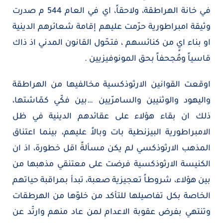
في خانة الهراطقة، ولاحقاً، اي في العام 544 م صدرت
وثيقة امبراطورية حرّمت عليهم إقامة شعائرهم الدينية
او بناء ايٍ من كنائسهم ، فتحّول القانون المدني اذ ذاك
قاسياً ومُجحفاً بحق المونوفيزيين .
اوقعت القوانين الارثوذكسية مخالفيها من الهراطقة
واليهود والوثنيين والسامرّيين …بين فكّي كمّاشتها،
ذلك ان بقاء هؤلاء على عقائدهم الدينية في ظل
الامبراطورية البيزنطية بات وبالاً عليهم، بينما اعتناق
المذهب الارثوذكسي لم يكن مسألةً اقل خطورة، اذ ان
الكنيسة الارثوذكسية فرضت على معتنقي مذهبها من
بين هؤلاء، شروطاً تعجيزية صعبة، تبدأ بمراقبة حياتهم
الخاصة بكل تفاصيلها للتأكد من خلوّها من الهرطقات
وتنتهي بفرض عقوبة الاعدام لمن عاد منهم وارتّد عن