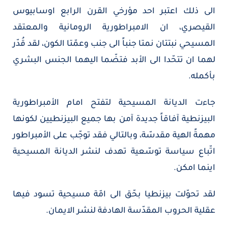
الى ذلك اعتبر احد مؤرخي القرن الرابع اوسابيوس
القيصري، ان الامبراطورية الرومانية والمعتقد
المسيحي نبتتان نمتا جنباً الى جنب وعمّتا الكون، لقد قُدّر
لهما ان تتحّدا الى الأبد فتضّما اليهما الجنس البشري
بأكمله.
جاءت الديانة المسيحية لتفتح امام الأمبراطورية
البيزنطية آفاقاً جديدة آمن بها جميع البيزنطيين لكونها
مهمةً الهية مقدسّة، وبالتالي فقد توجّب على الأمبراطور
اتّباع سياسة توسّعية تهدف لنشر الديانة المسيحية
اينما امكن.
لقد تحوّلت بيزنطيا بحّق الى امّة مسيحية تسود فيها
عقلية الحروب المقدّسة الهادفة لنشر الايمان.