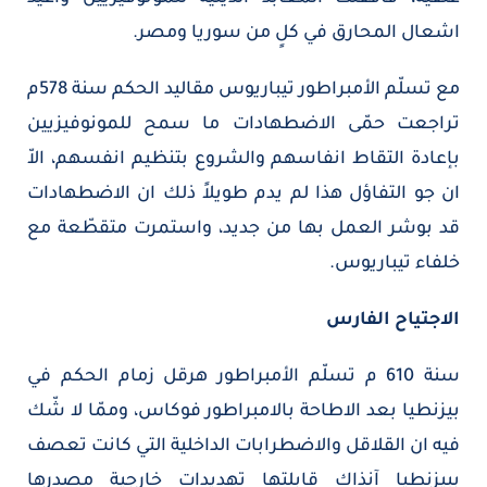
اشعال المحارق في كلٍ من سوريا ومصر.
مع تسلّم الأمبراطور تيباريوس مقاليد الحكم سنة 578م
تراجعت حمّى الاضطهادات ما سمح للمونوفيزيين
بإعادة التقاط انفاسهم والشروع بتنظيم انفسهم، الاّ
ان جو التفاؤل هذا لم يدم طويلاً ذلك ان الاضطهادات
قد بوشر العمل بها من جديد، واستمرت متقطّعة مع
خلفاء تيباريوس.
الاجتياح الفارس
سنة 610 م تسلّم الأمبراطور هرقل زمام الحكم في
بيزنطيا بعد الاطاحة بالامبراطور فوكاس، وممّا لا شّك
فيه ان القلاقل والاضطرابات الداخلية التي كانت تعصف
ببيزنطيا آنذاك قابلتها تهديدات خارجية مصدرها