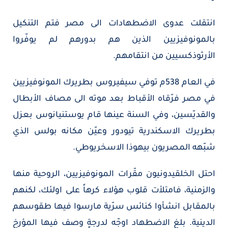
انتقلت عدوى الاضطهادات الى مصر فتم التنكيل
بالمونوفيزيين الذين هم بدورهم لم يوفّروا
الأرثوذكسيين من انتقامهم.
في العام 538م توفي سيفيروس بطريرك المونوفيزيين
في مصر فرّقاه الأقباط بعد موته الى مصاف الأبطال
والقديّسين، وفي السنة عينها قام يوستنيانوس بعزل
بطريرك الاسكندرية تيودور وعيّن مكانه بولس الذي
شبّهه المصريون بيهوذا الاسخريوطي.
احتل الخلقيدونيون مقّرات المونوفيزيين، الروحية منها
والزمنية، فامتلأت قلوب هؤلاء كرهاً على اولئك، لكنهم
بالمقابل انشأوا كنائس سرّية مارسوا فيها طقوسهم
الدينية. بلغ الاضطهاد اوجّه لدرجةٍ وصف فيها المؤرخ