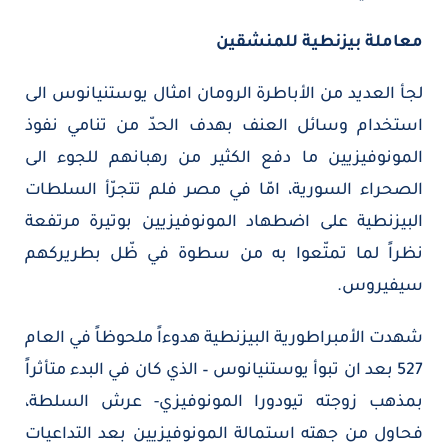
معاملة بيزنطية للمنشقين
لجأ العديد من الأباطرة الرومان امثال يوستنيانوس الى
استخدام وسائل العنف بهدف الحدّ من تنامي نفوذ
المونوفيزيين ما دفع الكثير من رهبانهم للجوء الى
الصحراء السورية، امّا في مصر فلم تتجرّأ السلطات
البيزنطية على اضطهاد المونوفيزيين بوتيرة مرتفعة
نظراً لما تمتّعوا به من سطوة في ظّل بطريركهم
سيفيروس.
شهدت الأمبراطورية البيزنطية هدوءاً ملحوظاً في العام
527 بعد ان تبوأ يوستنيانوس – الذي كان في البدء متأثراً
بمذهب زوجته تيودورا المونوفيزي- عرش السلطة،
فحاول من جهته استمالة المونوفيزيين بعد التداعيات