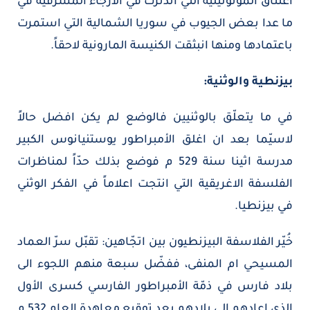
اعتناق المونوتيلية التي اندثرت في الأرجاء المشرقية في
ما عدا بعض الجيوب في سوريا الشمالية التي استمرت
باعتمادها ومنها انبثقت الكنيسة المارونية لاحقاً.
بيزنطية والوثنية:
في ما يتعلّق بالوثنيين فالوضع لم يكن افضل حالاً
لاسيّما بعد ان اغلق الأمبراطور يوستنيانوس الكبير
مدرسة اثينا سنة 529 م فوضع بذلك حدّاً لمناظرات
الفلسفة الاغريقية التي انتجت اعلاماً في الفكر الوثني
في بيزنطيا.
خُيّر الفلاسفة البيزنطيون بين اتجّاهين: تقبّل سرّ العماد
المسيحي ام المنفى، ففضّل سبعة منهم اللجوء الى
بلاد فارس في ذمّة الأمبراطور الفارسي كسرى الأول
الذي اعادهم الى بلادهم بعد توقيع معاهدة العام 532 م