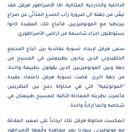
الداخلية والخارجية المتتالية، امّا الأمبراطور هرقل فقد
تيقّن من جهته الى ضرورة رأب الصدع المتأتّي عن صراع
بيزنطيا مع المونوفيزيين، فأتباع تلك العقيدة كانوا
يستوطنون اجزاء شاسعة من اراضي الأمبراطوري.
سعى هرقل لإيجاد تسوية عقائدية بين اتباع المجمع
الخلقيدوني الذين ينادون بطبيعتين في المسيح من
جهة وبين المونوفيزيين الذين يقولون بطبيعة واحدة،
من جهة اخرى. قضت تسوية هرقل باعتماد عقيدة
“المونوتيلية” التي هي محاولة دمج بين النظريتين
فأثمرت نظريته المعادلة التالية: للمسيح طبيعتان في
شخصه وانما إرادةً واحدة.
انعكست محاولة هرقل تلك ايجاباً على صعيد العلاقة
مع مونوفيزيي سوريا بعد معاهدة وقّعها الأمبراطور