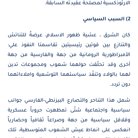
الارثوذكسية لمصلحة عقيدته السابقة.
2) السبب السياسي
كان الشرق ، عشية ظهور الاسلام، عرضةً للتناتش
والتنازع بين قوتين رئيسيتين تقاسمتا النفوذ علي:
الأمبراطورية الرومانية من جهة والفارسية من جهة
أخرى وقد تحلّقت حولهما شعوب ومجموعات تدين
لهما بالولاء وتنفّذ سياستهما التوسّعية واملاءاتهما
دون تردد.
شمل هذا التناحر والتصارع البيزنطي-الفارسي جوانب
سياسية واجتماعية شتّى تمظهرت حروباً عسكرية
وقلاقل سياسية من جهة وصراعاً ثقافياً وحضارياً
انعكس على انماط عيش الشعوب المتوسطية، تلك