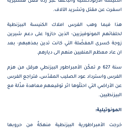
الكنيسة الارثوذكسية واتباعها عبر ردة فعل هستيرية
اسفرت عن مقتل وتشريد الآلاف.
هذا فيما وهب الفرس املاك الكنيسة البيزنطية
لحلفائهم المونوفيزيين- الذين حازوا على دعم شيرين
زوجة كسرى المفضّلة التي كانت تدين بمذهبهم- بعد
ان عاد معظم المنفيين منهم الى ديارهم.
سنة 627 م تمكّن الأمبراطور البيزنطي هرقل من هزم
الفرس واسترداد عود الصليب المقدّس، فتراجع الفرس
عن الأراضي التي احتلّوها اثر توقيعهم معاهدة مذّلة مع
البيزنطيين.
المونوتيلية:
خرجت الأمبراطورية البيزنطية منهكةً من حروبها