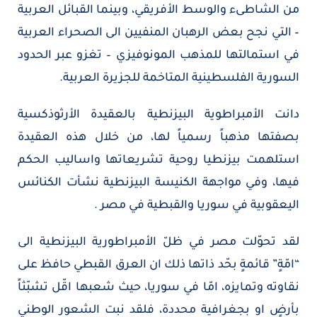
من الشاطىء والوسط الأفريقي، وبينما القبائل العربية
– التي نجح بعض الرهبان المنفيين الى الصحراء العربية
في استمالتها للمذهب المونوفيزي – تغزو عبر الحدود
السورية الفلسطينية المتاخمة للجزيرة العربية.
دانت الأمبراطوية البيزنطية بالعقيدة الأرثوذكسية
بصفتها مذهباً رسمياً لها، من خلال هذه العقيدة
استلهمت بيزنطيا روحية تشريعاتها واساليب الحكم
فيها، وفي مواجهة الكنيسة البيزنطية نشأت الكنائس
اليعقوبية في سوريا والقبطية في مصر .
لقد تحوّلت مصر في ظلّ الأمبراطورية البيزنطية الى
“امّةٍ” قائمةٍ بحّد ذاتها ذلك ان العرق القبطي حافظ على
نقاوته وتمايزه، امّا في سوريا، حيث شعبها اقّل تشبّثاً
بأرضٍ او بجغرافية محددة، فلقد نبت الشعور الوطني