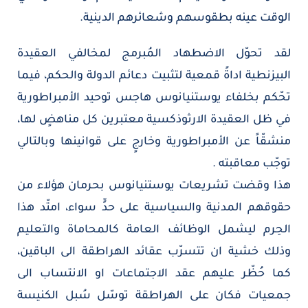
الوقت عينه بطقوسهم وشعائرهم الدينية.
لقد تحوّل الاضطهاد المُبرمج لمخالفي العقيدة
البيزنطية اداةً قمعية لتثبيت دعائم الدولة والحكم، فيما
تحّكم بخلفاء يوستنيانوس هاجس توحيد الأمبراطورية
في ظل العقيدة الارثوذكسية معتبرين كل مناهضٍ لها،
منشقّاً عن الأمبراطورية وخارجٍ على قوانينها وبالتالي
توجّب معاقبته .
هذا وقضت تشريعات يوستنيانوس بحرمان هؤلاء من
حقوقهم المدنية والسياسية على حدٍّ سواء، امتّد هذا
الحِرم ليشمل الوظائف العامة كالمحاماة والتعليم
وذلك خشية ان تتسرّب عقائد الهراطقة الى الباقين،
كما حُظّر عليهم عقد الاجتماعات او الانتساب الى
جمعيات فكان على الهراطقة توسّل سُبل الكنيسة